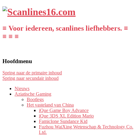
≡ Voor iedereen, scanlines liefhebbers. ≡
≡ ≡ ≡
Hoofdmenu
Spring naar de primaire inhoud
Spring naar secundair inhoud
Nieuws
Aziatische Gaming
Bootlegs
Het vasteland van China
iQue Game Boy Advance
iQue 3DS XL Edition Mario
Famiclone Sundance Kid
Fuzhou WaiXing Wetenschap & Technology Co.
Ltd.