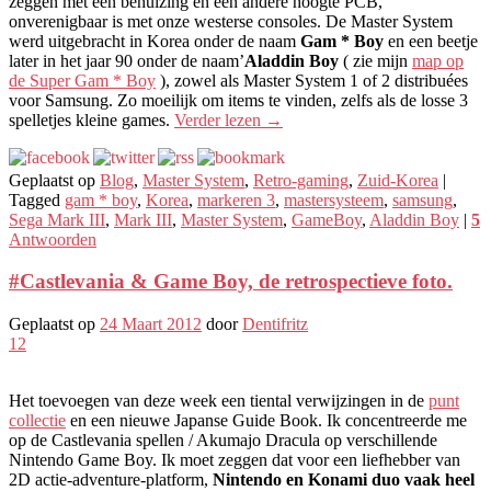
zeggen met een behuizing en een andere hoogte PCB,
onverenigbaar is met onze westerse consoles. De Master System
werd uitgebracht in Korea onder de naam
Gam * Boy
en een beetje
later in het jaar 90 onder de naam’
Aladdin Boy
( zie mijn
map op
de Super Gam * Boy
), zowel als Master System 1 of 2 distribuées
voor Samsung. Zo moeilijk om items te vinden, zelfs als de losse 3
spelletjes kleine games.
Verder lezen
→
Geplaatst op
Blog
,
Master System
,
Retro-gaming
,
Zuid-Korea
|
Tagged
gam * boy
,
Korea
,
markeren 3
,
mastersysteem
,
samsung
,
Sega Mark III
,
Mark III
,
Master System
,
GameBoy
,
Aladdin Boy
|
5
Antwoorden
#Castlevania & Game Boy, de retrospectieve foto.
Geplaatst op
24 Maart 2012
door
Dentifritz
12
Het toevoegen van deze week een tiental verwijzingen in de
punt
collectie
en een nieuwe Japanse Guide Book. Ik concentreerde me
op de Castlevania spellen / Akumajo Dracula op verschillende
Nintendo Game Boy. Ik moet zeggen dat voor een liefhebber van
2D actie-adventure-platform,
Nintendo en Konami duo vaak heel