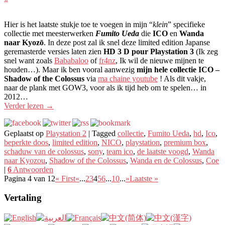
Hier is het laatste stukje toe te voegen in mijn “
klein
” specifieke
collectie met meesterwerken
Fumito Ueda
die
ICO
en
Wanda
naar Kyozō
. In deze post zal ik snel deze limited edition Japanse
geremasterde versies laten zien
HD 3 D ​​pour Playstation 3
(Ik zeg
snel want zoals
Bababaloo
of
fr4nz
, Ik wil de nieuwe mijnen te
houden…). Maar ik ben vooral aanwezig
mijn hele collectie ICO –
Shadow of the Colossus
via
ma chaine youtube
! Als dit vakje,
naar de plank met GOW3, voor als ik tijd heb om te spelen… in
2012…
Verder lezen
→
Geplaatst op
Playstation 2
|
Tagged
collectie
,
Fumito Ueda
,
hd
,
Ico
,
beperkte doos
,
limited edition
,
NICO
,
playstation
,
premium box
,
schaduw van de colossus
,
sony
,
team ico
,
de laatste voogd
,
Wanda
naar Kyozou
,
Shadow of the Colossus
,
Wanda en de Colossus
,
Coe
|
6
Antwoorden
Pagina 4 van 12
« First
«
...
2
3
4
5
6
...
10
...
»
Laatste »
Vertaling