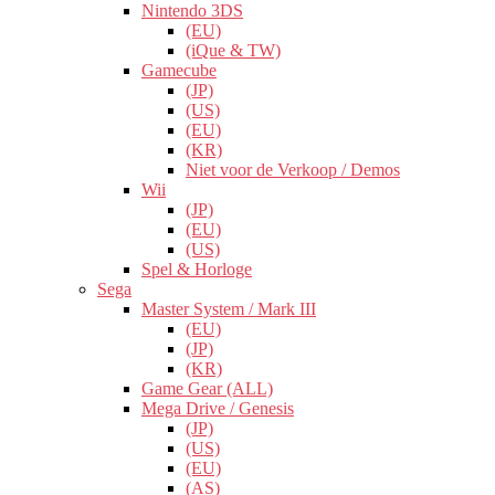
Nintendo 3DS
(EU)
(iQue & TW)
Gamecube
(JP)
(US)
(EU)
(KR)
Niet voor de Verkoop / Demos
Wii
(JP)
(EU)
(US)
Spel & Horloge
Sega
Master System / Mark III
(EU)
(JP)
(KR)
Game Gear (ALL)
Mega Drive / Genesis
(JP)
(US)
(EU)
(AS)