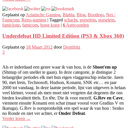
Geplaatst op
Aziatische Gaming
,
Blabla
,
Blog
,
Bootlegs
,
Nes /
Famicom
,
Retro-gaming
|
Tagged
schacht
,
porselein
,
porselein
,
famiclone
,
famicom
,
hong kong
|
6
Antwoorden
Underdefeat HD Limited Edition (PS3 & Xbox 360)
Geplaatst op
18 Maart 2012
door
Dentifritz
3
Als er inderdaad een genre waar ik van hou, is de
Shoot'em up
(Shmup of om sneller te gaan). In deze categorie, je distingue 2
belangrijke periodes elk met hun eigen vlaggenschip redactie. Jaren
90, met Irem, Technosoft, Hudson, Konami, SNK etc… en jaar
2000 tot vandaag. In deze laatste periode, lijst van uitgevers is helaas
veel kleiner, vooral als men moet niet vergeten dat degenen die ons
bieden kwaliteit titels. En tête, Die ik voor mezelf,
G.Rev en Cave
,
viennent ensuite Konami een schat (maar vooral voor Gradius V en
Ikaruga). G.Rev is oorspronkelijk een spel waar ik van hou : Senko
no Ronde en niet ver achter, er
Onder Defeat
.
Verder lezen
→