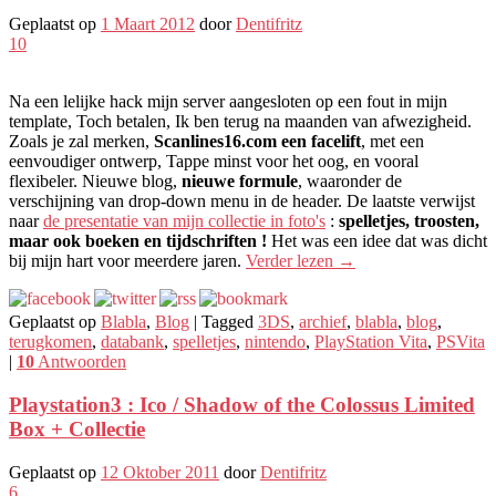
Geplaatst op
1 Maart 2012
door
Dentifritz
10
Na een lelijke hack mijn server aangesloten op een fout in mijn
template, Toch betalen, Ik ben terug na maanden van afwezigheid.
Zoals je zal merken,
Scanlines16.com een ​​facelift
, met een
eenvoudiger ontwerp, Tappe minst voor het oog, en vooral
flexibeler. Nieuwe blog,
nieuwe formule
, waaronder de
verschijning van drop-down menu in de header. De laatste verwijst
naar
de presentatie van mijn collectie in foto's
:
spelletjes, troosten,
maar ook boeken en tijdschriften !
Het was een idee dat was dicht
bij mijn hart voor meerdere jaren.
Verder lezen
→
Geplaatst op
Blabla
,
Blog
|
Tagged
3DS
,
archief
,
blabla
,
blog
,
terugkomen
,
databank
,
spelletjes
,
nintendo
,
PlayStation Vita
,
PSVita
|
10
Antwoorden
Playstation3 : Ico / Shadow of the Colossus Limited
Box + Collectie
Geplaatst op
12 Oktober 2011
door
Dentifritz
6