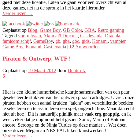
goed
met deze licentie. Laten we gaan voor een overzicht van al
deze games, net na de sprong in het kaartje hieronder.
Verder lezen
→
Geplaatst op
Blog
,
Game Boy
,
GB Color
,
GBA
,
Retro-gaming
|
Tagged
vooruitgaan
,
Akumajō Dracula
,
Castlevania
,
Dracula
,
famicom schijf
,
GameBoy
,
gb
,
gba
,
gbc
,
gids
,
Konami
,
vampier
,
Game Boy
,
Konami
,
Castlevania
|
12
Antwoorden
Piraten & Ontwerp, WTF !
Geplaatst op
19 Maart 2012
door
Dentifritz
6
Hier is een kleine humoristische kaartje samenstellen van een paar
geselecteerde stukken van het ontwerp piraat cartridges. U ziet, onze
piraten hebben een aantal kruiden “talent” om verschillende beelden
te selecteren en te assimileren een spel, ongeacht hoe. Maar dan echt
niet uit hoe ! Dit is natuurlijk pijnlijk maar vaak
erg grappig
, en ik
weet zeker dat je nog nooit hebt gezien Sonic, Mario of Batman
encore, Scrooge en de Ninja Turtles op deze manier… Wat doen
onze dozen Megaman NES PAL lijken kunstwerken !
Verder lezen
→