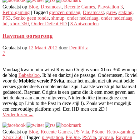
Geplaatst op
Blog
,
Dreamcast
,
Recente Games
,
Playstation 3
,
Retro-gaming
|
Tagged
grenzen omlaag
,
Dreamcast
,
g.rev
,
staking
,
PS3
,
Senko geen ronde
,
shmup
,
onder nederlaag
,
onder nederlaag
hd
,
xbox 360
,
Onder Defeat HD
|
3
Antwoorden
Rayman oorsprong
Geplaatst op
12 Maart 2012
door
Dentifritz
7
Vandaag kwam mijn winst Rayman Origins voor Xbox 360 won op
de blog
Bababaloo
, Ik hi en dankzij de passage. Ondertussen, Ik viel
voor de
Mobiele versie PSvita
, maar het maakt niet uit want beide
versies grotendeels complementair zijn. Laatste wedstrijd hartaanval
gedateerd, Rayman Origins is een game die ik eten moet geven aan
het denken aan andere uitgevers, Nintendo tête (immaginez een
vervolg op Link to the Past in deze stijl !). Zoals wat het mogelijk
een eenvoudige platform spel, Een HD men een 2D !
Verder lezen
→
Geplaatst op
Blog
,
Recente Games
,
PS Vita
,
PSone
,
Retro-gaming
,
Xbox 360
|
Tagged
playstation
,
PSOne
,
PSVita
,
rayman
,
Rayman