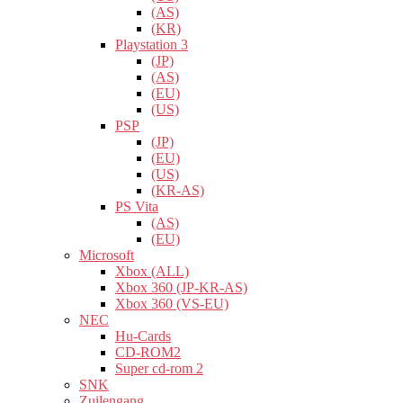
(AS)
(KR)
Playstation 3
(JP)
(AS)
(EU)
(US)
PSP
(JP)
(EU)
(US)
(KR-AS)
PS Vita
(AS)
(EU)
Microsoft
Xbox (ALL)
Xbox 360 (JP-KR-AS)
Xbox 360 (VS-EU)
NEC
Hu-Cards
CD-ROM2
Super cd-rom 2
SNK
Zuilengang