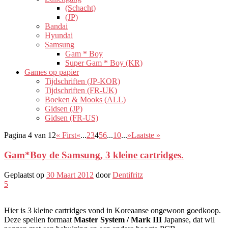
(Schacht)
(JP)
Bandai
Hyundai
Samsung
Gam * Boy
Super Gam * Boy (KR)
Games op papier
Tijdschriften (JP-KOR)
Tijdschriften (FR-UK)
Boeken & Mooks (ALL)
Gidsen (JP)
Gidsen (FR-US)
Pagina 4 van 12
« First
«
...
2
3
4
5
6
...
10
...
»
Laatste »
Gam*Boy de Samsung, 3 kleine cartridges.
Geplaatst op
30 Maart 2012
door
Dentifritz
5
Hier is 3 kleine cartridges vond in Koreaanse ongewoon goedkoop.
Deze spellen formaat
Master System / Mark III
Japanse, dat wil