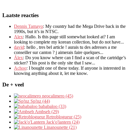
Laatste reacties
Dennis Tamayo
:
My country had the Mega Drive back in the
1990s
,
but it’s in NTSC
.
Alex
: Hallo.
Is this page still somewhat looked at
?
I am
looking to complete my korean collection
,
but do not have..
.
david
:
hello
,
tres bel article
!
aurais tu des adresses a me
conseiller sur canton
?
j aimerais faire quelques..
.
Álex
: Do you know where can I find a scan of the cartridge’s
sticker? This post is the only site that I saw...
Achoo
: I bought one of these today. If anyone is interested in
knowing anything about it, let me know.
De + veel
neocalimero (45)
Sp!nz (44)
bababaloo (33)
Ambseb (29)
Retroblogueur (25)
Jack'o'lantern (24)
Linanounette (21)