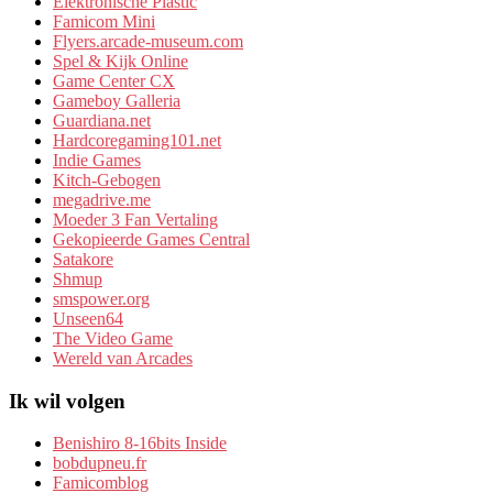
Elektronische Plastic
Famicom Mini
Flyers.arcade-museum.com
Spel & Kijk Online
Game Center CX
Gameboy Galleria
Guardiana.net
Hardcoregaming101.net
Indie Games
Kitch-Gebogen
megadrive.me
Moeder 3 Fan Vertaling
Gekopieerde Games Central
Satakore
Shmup
smspower.org
Unseen64
The Video Game
Wereld van Arcades
Ik wil volgen
Benishiro 8-16bits Inside
bobdupneu.fr
Famicomblog