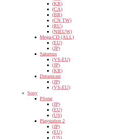
(KR)
(CA)
(BR)
(CN TW)
(RU)
(NIEUW)
Mega-CD (ALL)
(EU)
(JP)
Saturnus
(VS-EU)
(JP)
(KR)
Dreamcast
(JP)
(VS-EU)
Sony
PSone
(JP)
(EU)
(US)
Playstation 2
(JP)
(EU)
(US)