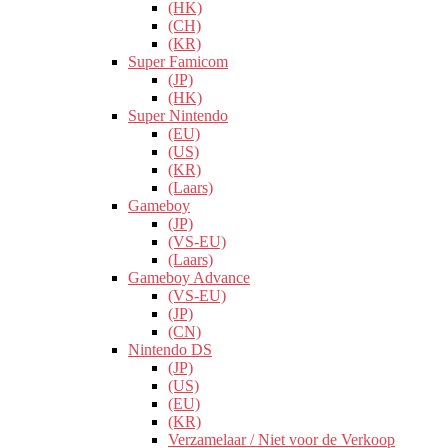
(HK)
(CH)
(KR)
Super Famicom
(JP)
(HK)
Super Nintendo
(EU)
(US)
(KR)
(Laars)
Gameboy
(JP)
(VS-EU)
(Laars)
Gameboy Advance
(VS-EU)
(JP)
(CN)
Nintendo DS
(JP)
(US)
(EU)
(KR)
Verzamelaar / Niet voor de Verkoop