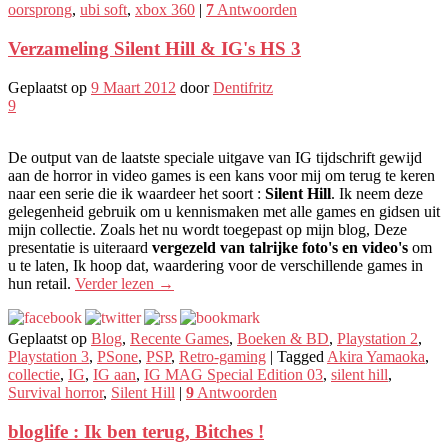
oorsprong
,
ubi soft
,
xbox 360
|
7
Antwoorden
Verzameling Silent Hill & IG's HS 3
Geplaatst op
9 Maart 2012
door
Dentifritz
9
De output van de laatste speciale uitgave van IG tijdschrift gewijd
aan de horror in video games is een kans voor mij om terug te keren
naar een serie die ik waardeer het soort :
Silent Hill
. Ik neem deze
gelegenheid gebruik om u kennismaken met alle games en gidsen uit
mijn collectie. Zoals het nu wordt toegepast op mijn blog, Deze
presentatie is uiteraard
vergezeld van talrijke foto's en video's
om
u te laten, Ik hoop dat, waardering voor de verschillende games in
hun retail.
Verder lezen
→
Geplaatst op
Blog
,
Recente Games
,
Boeken & BD
,
Playstation 2
,
Playstation 3
,
PSone
,
PSP
,
Retro-gaming
|
Tagged
Akira Yamaoka
,
collectie
,
IG
,
IG aan
,
IG MAG Special Edition 03
,
silent hill
,
Survival horror
,
Silent Hill
|
9
Antwoorden
bloglife : Ik ben terug, Bitches !