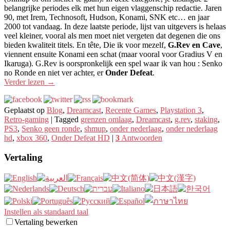
belangrijke periodes elk met hun eigen vlaggenschip redactie. Jaren
90, met Irem, Technosoft, Hudson, Konami, SNK etc… en jaar
2000 tot vandaag. In deze laatste periode, lijst van uitgevers is helaas
veel kleiner, vooral als men moet niet vergeten dat degenen die ons
bieden kwaliteit titels. En tête, Die ik voor mezelf,
G.Rev en Cave
,
viennent ensuite Konami een schat (maar vooral voor Gradius V en
Ikaruga). G.Rev is oorspronkelijk een spel waar ik van hou : Senko
no Ronde en niet ver achter, er
Onder Defeat
.
Verder lezen
→
Geplaatst op
Blog
,
Dreamcast
,
Recente Games
,
Playstation 3
,
Retro-gaming
|
Tagged
grenzen omlaag
,
Dreamcast
,
g.rev
,
staking
,
PS3
,
Senko geen ronde
,
shmup
,
onder nederlaag
,
onder nederlaag
hd
,
xbox 360
,
Onder Defeat HD
|
3
Antwoorden
Vertaling
Instellen als standaard taal
Vertaling bewerken