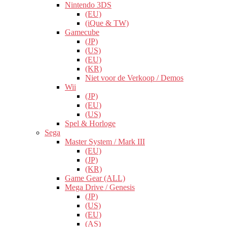
Nintendo 3DS
(EU)
(iQue & TW)
Gamecube
(JP)
(US)
(EU)
(KR)
Niet voor de Verkoop / Demos
Wii
(JP)
(EU)
(US)
Spel & Horloge
Sega
Master System / Mark III
(EU)
(JP)
(KR)
Game Gear (ALL)
Mega Drive / Genesis
(JP)
(US)
(EU)
(AS)