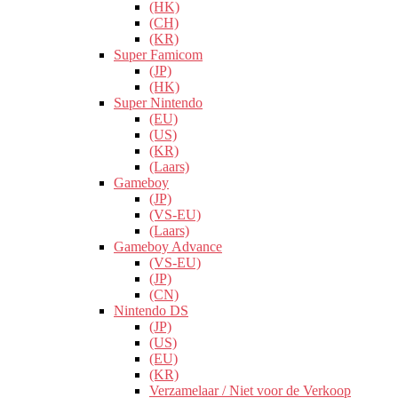
(HK)
(CH)
(KR)
Super Famicom
(JP)
(HK)
Super Nintendo
(EU)
(US)
(KR)
(Laars)
Gameboy
(JP)
(VS-EU)
(Laars)
Gameboy Advance
(VS-EU)
(JP)
(CN)
Nintendo DS
(JP)
(US)
(EU)
(KR)
Verzamelaar / Niet voor de Verkoop