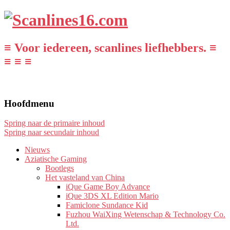
≡ Voor iedereen, scanlines liefhebbers. ≡
≡ ≡ ≡
Hoofdmenu
Spring naar de primaire inhoud
Spring naar secundair inhoud
Nieuws
Aziatische Gaming
Bootlegs
Het vasteland van China
iQue Game Boy Advance
iQue 3DS XL Edition Mario
Famiclone Sundance Kid
Fuzhou WaiXing Wetenschap & Technology Co.
Ltd.