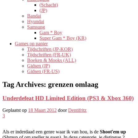
(Schacht)
(JP)
Bandai
Hyundai
Samsung
Gam * Boy
Super Gam * Boy (KR)
Games op papier
Tijdschriften (JP-KOR)
Tijdschriften (FR-UK)
Boeken & Mooks (ALL)
Gidsen (JP)
Gidsen (FR-US)
Tag Archives:
grenzen omlaag
Underdefeat HD Limited Edition (PS3 & Xbox 360)
Geplaatst op
18 Maart 2012
door
Dentifritz
3
Als er inderdaad een genre waar ik van hou, is de
Shoot'em up
(Shmup of om sneller te gaan). In deze categorie, je distingue 2