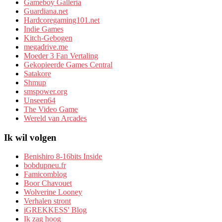
Gameboy Galleria
Guardiana.net
Hardcoregaming101.net
Indie Games
Kitch-Gebogen
megadrive.me
Moeder 3 Fan Vertaling
Gekopieerde Games Central
Satakore
Shmup
smspower.org
Unseen64
The Video Game
Wereld van Arcades
Ik wil volgen
Benishiro 8-16bits Inside
bobdupneu.fr
Famicomblog
Boor Chavouet
Wolverine Looney
Verhalen stront
iGREKKESS' Blog
Ik zag hoog