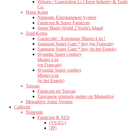
Winsen / Guangzhou Li Cheng Industry & Trade
Co.
Hong Kong
Nintendo Entertainment System
Famicom & Super Famicom
Super Mario World 2 Yoshi's Island
Zuid-Korea
Gamecube : Koreaanse Master-List !
Samsung Super Gam * boy (en Français)
Samsung Super Gam * boy (in het Engels)
Hyundai Super comboy
Master-List
(en Français)
Hyundai Super comboy
Master-List
(in het Engels)
Taiwan
Famicom uit Taiwan
Taiwanese originele games op Megadrive
Megadrive Asian Version
Collectie
Nintendo
Famicom & NES
(VS-EU)
(JP)