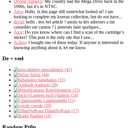
Dennis Tamayo
:
My country had the Mega Drive back in the
1990s
,
but it’s in NTSC
.
Alex
: Hallo.
Is this page still somewhat looked at
?
I am
looking to complete my korean collection
,
but do not have..
.
david
:
hello
,
tres bel article
!
aurais tu des adresses a me
conseiller sur canton
?
j aimerais faire quelques..
.
Álex
: Do you know where can I find a scan of the cartridge’s
sticker? This post is the only site that I saw...
Achoo
: I bought one of these today. If anyone is interested in
knowing anything about it, let me know.
De + veel
neocalimero (45)
Sp!nz (44)
bababaloo (33)
Ambseb (29)
Retroblogueur (25)
Jack'o'lantern (24)
Linanounette (21)
cocole (20)
DIlanNoKaze (17)
Raddai (16)
Random Pr0n