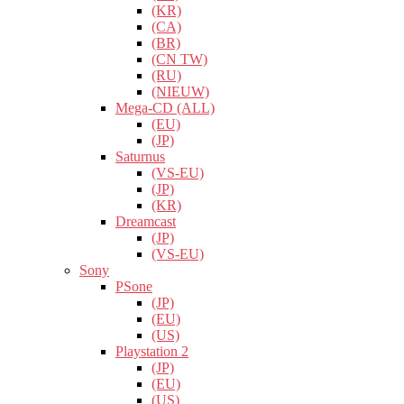
(KR)
(CA)
(BR)
(CN TW)
(RU)
(NIEUW)
Mega-CD (ALL)
(EU)
(JP)
Saturnus
(VS-EU)
(JP)
(KR)
Dreamcast
(JP)
(VS-EU)
Sony
PSone
(JP)
(EU)
(US)
Playstation 2
(JP)
(EU)
(US)