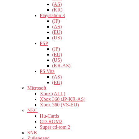
(AS)
(KR)
Playstation 3
(JP)
(AS)
(EU)
(US)
PSP
(JP)
(EU)
(US)
(KR-AS)
PS Vita
(AS)
(EU)
Microsoft
Xbox (ALL)
Xbox 360 (JP-KR-AS)
Xbox 360 (VS-EU)
NEC
Hu-Cards
CD-ROM2
Super cd-rom 2
SNK
Zuilengang