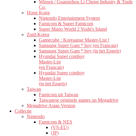
Winsen / Guangzhou Li Cheng Industry & Trade
Co.
Hong Kong
Nintendo Entertainment System
Famicom & Super Famicom
Super Mario World 2 Yoshi's Island
Zuid-Korea
Gamecube : Koreaanse Master-List !
Samsung Super Gam * boy (en Français)
Samsung Super Gam * boy (in het Engels)
Hyundai Super comboy
Master-List
(en Français)
Hyundai Super comboy
Master-List
(in het Engels)
Taiwan
Famicom uit Taiwan
Taiwanese originele games op Megadrive
Megadrive Asian Version
Collectie
Nintendo
Famicom & NES
(VS-EU)
(JP)