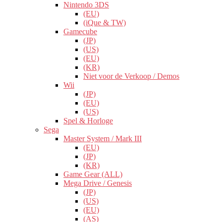
Nintendo 3DS
(EU)
(iQue & TW)
Gamecube
(JP)
(US)
(EU)
(KR)
Niet voor de Verkoop / Demos
Wii
(JP)
(EU)
(US)
Spel & Horloge
Sega
Master System / Mark III
(EU)
(JP)
(KR)
Game Gear (ALL)
Mega Drive / Genesis
(JP)
(US)
(EU)
(AS)