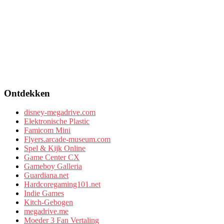
Ontdekken
disney-megadrive.com
Elektronische Plastic
Famicom Mini
Flyers.arcade-museum.com
Spel & Kijk Online
Game Center CX
Gameboy Galleria
Guardiana.net
Hardcoregaming101.net
Indie Games
Kitch-Gebogen
megadrive.me
Moeder 3 Fan Vertaling