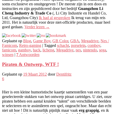
soms exclusieve en onuitgegeven ! De meeste zijn in een doos en
instructies en zijn gepubliceerd door het bedrijf
Guangzhou Li
Cheng Industry & Trade Co
(, Li City Industrie en Handel Co,
Ltd, Guangzhou City)
Ik had al gesproken
Ik terug van mijn reis
2011. Het is natuurlijk voor deze niet-officiële producten, maar heel
goed gedaan.
Verder lezen
→
Geplaatst op
Blog
,
Game Boy
,
GB Color
,
GBA
,
Megadrive
,
Nes /
Famicom
,
Retro-gaming
|
Tagged
schacht
,
porselein
,
comboy
,
famicom
,
gamboy
,
hack
,
licheng
,
Megadrive
,
nes
,
nintendo
,
sega
,
winsen
|
7
Antwoorden
Piraten & Ontwerp, WTF !
Geplaatst op
19 Maart 2012
door
Dentifritz
6
Hier is een kleine humoristische kaartje samenstellen van een paar
geselecteerde stukken van het ontwerp piraat cartridges. U ziet, onze
piraten hebben een aantal kruiden “talent” om verschillende beelden
te selecteren en te assimileren een spel, ongeacht hoe. Maar dan echt
niet uit hoe ! Dit is natuurlijk pijnlijk maar vaak
erg grappig
, en ik