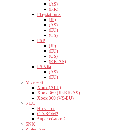
(AS)
(KR)
Playstation 3
(JP)
(AS)
(EU)
(US)
PSP
(JP)
(EU)
(US)
(KR-AS)
PS Vita
(AS)
(EU)
Microsoft
Xbox (ALL)
Xbox 360 (JP-KR-AS)
Xbox 360 (VS-EU)
NEC
Hu-Cards
CD-ROM2
Super cd-rom 2
SNK
Zuilengang