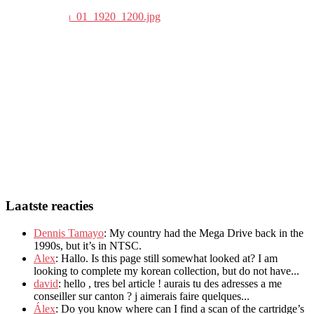
Laatste reacties
Dennis Tamayo
:
My country had the Mega Drive back in the
1990s
,
but it’s in NTSC
.
Alex
: Hallo.
Is this page still somewhat looked at
?
I am
looking to complete my korean collection
,
but do not have..
.
david
:
hello
,
tres bel article
!
aurais tu des adresses a me
conseiller sur canton
?
j aimerais faire quelques..
.
Álex
: Do you know where can I find a scan of the cartridge’s