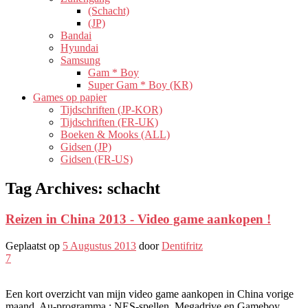
(Schacht)
(JP)
Bandai
Hyundai
Samsung
Gam * Boy
Super Gam * Boy (KR)
Games op papier
Tijdschriften (JP-KOR)
Tijdschriften (FR-UK)
Boeken & Mooks (ALL)
Gidsen (JP)
Gidsen (FR-US)
Tag Archives:
schacht
Reizen in China 2013 - Video game aankopen !
Geplaatst op
5 Augustus 2013
door
Dentifritz
7
Een kort overzicht van mijn video game aankopen in China vorige
maand. Au-programma : NES-spellen, Megadrive en Gameboy,