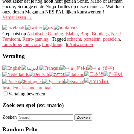
weet zeker dat je nog nooit hebt gezien Sonic, Mario of Batman
encore, Scrooge en de Ninja Turtles op deze manier… Wat doen
onze dozen Megaman NES PAL lijken kunstwerken !
Verder lezen
→
Geplaatst op
Aziatische Gaming
,
Blabla
,
Blog
,
Bootlegs
,
Nes /
Famicom
,
Retro-gaming
|
Tagged
schacht
,
porselein
,
porselein
,
famiclone
,
famicom
,
hong kong
|
6
Antwoorden
Vertaling
Instellen als standaard taal
Vertaling bewerken
Zoek een spel (ex: mario)
Zoeken
Random Pr0n