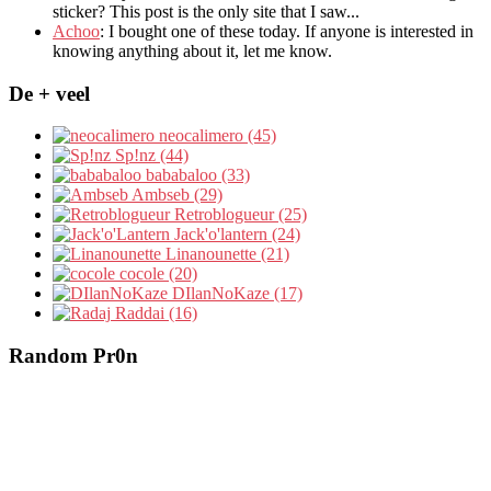
sticker? This post is the only site that I saw...
Achoo
: I bought one of these today. If anyone is interested in
knowing anything about it, let me know.
De + veel
neocalimero (45)
Sp!nz (44)
bababaloo (33)
Ambseb (29)
Retroblogueur (25)
Jack'o'lantern (24)
Linanounette (21)
cocole (20)
DIlanNoKaze (17)
Raddai (16)
Random Pr0n