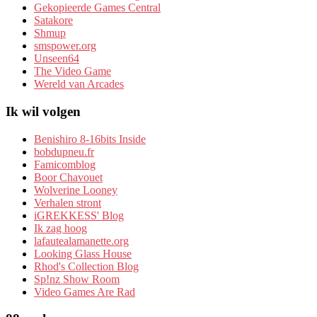
Gekopieerde Games Central
Satakore
Shmup
smspower.org
Unseen64
The Video Game
Wereld van Arcades
Ik wil volgen
Benishiro 8-16bits Inside
bobdupneu.fr
Famicomblog
Boor Chavouet
Wolverine Looney
Verhalen stront
iGREKKESS' Blog
Ik zag hoog
lafautealamanette.org
Looking Glass House
Rhod's Collection Blog
Sp!nz Show Room
Video Games Are Rad