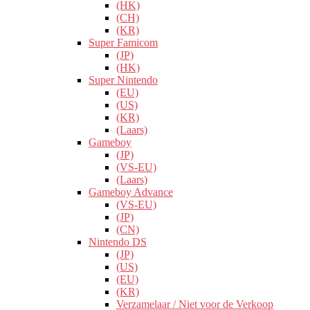
(HK)
(CH)
(KR)
Super Famicom
(JP)
(HK)
Super Nintendo
(EU)
(US)
(KR)
(Laars)
Gameboy
(JP)
(VS-EU)
(Laars)
Gameboy Advance
(VS-EU)
(JP)
(CN)
Nintendo DS
(JP)
(US)
(EU)
(KR)
Verzamelaar / Niet voor de Verkoop