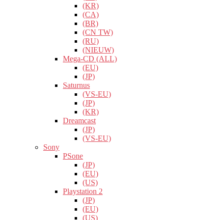
(KR)
(CA)
(BR)
(CN TW)
(RU)
(NIEUW)
Mega-CD (ALL)
(EU)
(JP)
Saturnus
(VS-EU)
(JP)
(KR)
Dreamcast
(JP)
(VS-EU)
Sony
PSone
(JP)
(EU)
(US)
Playstation 2
(JP)
(EU)
(US)