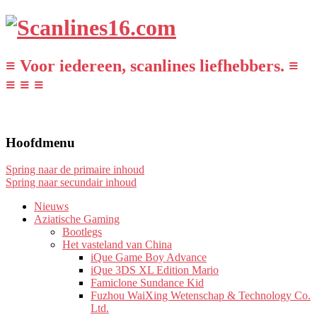
≡ Voor iedereen, scanlines liefhebbers. ≡
≡ ≡ ≡
Hoofdmenu
Spring naar de primaire inhoud
Spring naar secundair inhoud
Nieuws
Aziatische Gaming
Bootlegs
Het vasteland van China
iQue Game Boy Advance
iQue 3DS XL Edition Mario
Famiclone Sundance Kid
Fuzhou WaiXing Wetenschap & Technology Co.
Ltd.