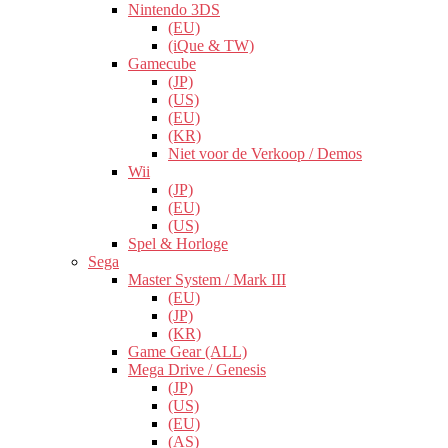
Nintendo 3DS
(EU)
(iQue & TW)
Gamecube
(JP)
(US)
(EU)
(KR)
Niet voor de Verkoop / Demos
Wii
(JP)
(EU)
(US)
Spel & Horloge
Sega
Master System / Mark III
(EU)
(JP)
(KR)
Game Gear (ALL)
Mega Drive / Genesis
(JP)
(US)
(EU)
(AS)