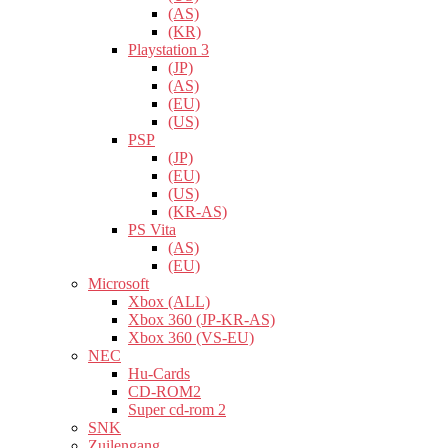
(AS)
(KR)
Playstation 3
(JP)
(AS)
(EU)
(US)
PSP
(JP)
(EU)
(US)
(KR-AS)
PS Vita
(AS)
(EU)
Microsoft
Xbox (ALL)
Xbox 360 (JP-KR-AS)
Xbox 360 (VS-EU)
NEC
Hu-Cards
CD-ROM2
Super cd-rom 2
SNK
Zuilengang