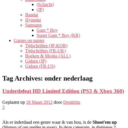
(Schacht)
(JP)
Bandai
Hyundai
Samsung
Gam * Boy
Super Gam * Boy (KR)
Games op papier
Tijdschriften (JP-KOR)
Tijdschriften (FR-UK)
Boeken & Mooks (ALL)
Gidsen (JP)
Gidsen (FR-US)
Tag Archives:
onder nederlaag
Underdefeat HD Limited Edition (PS3 & Xbox 360)
Geplaatst op
18 Maart 2012
door
Dentifritz
3
Als er inderdaad een genre waar ik van hou, is de
Shoot'em up
(Shmup of om sneller te gaan). In deze categorie, je distingue 2