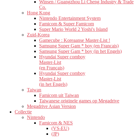
Winsen / Guangzhou Li Cheng Industry & Trade
Co.
Hong Kong
Nintendo Entertainment System
Famicom & Super Famicom
Super Mario World 2 Yoshi's Island
Zuid-Korea
Gamecube : Koreaanse Master-List !
Samsung Super Gam * boy (en Français)
Samsung Super Gam * boy (in het Engels)
Hyundai Super comboy
Master-List
(en Français)
Hyundai Super comboy
Master-List
(in het Engels)
Taiwan
Famicom uit Taiwan
Taiwanese originele games op Megadrive
Megadrive Asian Version
Collectie
Nintendo
Famicom & NES
(VS-EU)
(JP)