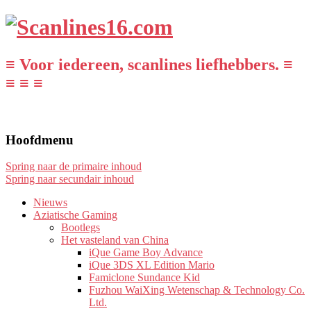
≡ Voor iedereen, scanlines liefhebbers. ≡
≡ ≡ ≡
Hoofdmenu
Spring naar de primaire inhoud
Spring naar secundair inhoud
Nieuws
Aziatische Gaming
Bootlegs
Het vasteland van China
iQue Game Boy Advance
iQue 3DS XL Edition Mario
Famiclone Sundance Kid
Fuzhou WaiXing Wetenschap & Technology Co.
Ltd.