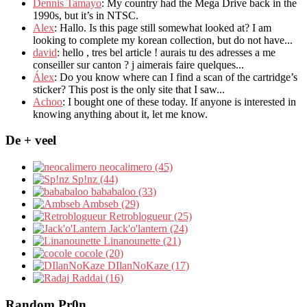
Dennis Tamayo
:
My country had the Mega Drive back in the
1990s
,
but it’s in NTSC
.
Alex
: Hallo.
Is this page still somewhat looked at
?
I am
looking to complete my korean collection
,
but do not have..
.
david
:
hello
,
tres bel article
!
aurais tu des adresses a me
conseiller sur canton
?
j aimerais faire quelques..
.
Álex
: Do you know where can I find a scan of the cartridge’s
sticker? This post is the only site that I saw...
Achoo
: I bought one of these today. If anyone is interested in
knowing anything about it, let me know.
De + veel
neocalimero (45)
Sp!nz (44)
bababaloo (33)
Ambseb (29)
Retroblogueur (25)
Jack'o'lantern (24)
Linanounette (21)
cocole (20)
DIlanNoKaze (17)
Raddai (16)
Random Pr0n