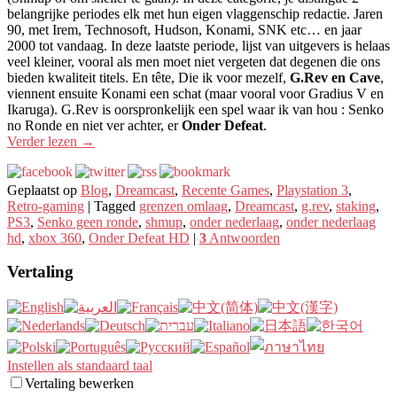
belangrijke periodes elk met hun eigen vlaggenschip redactie. Jaren
90, met Irem, Technosoft, Hudson, Konami, SNK etc… en jaar
2000 tot vandaag. In deze laatste periode, lijst van uitgevers is helaas
veel kleiner, vooral als men moet niet vergeten dat degenen die ons
bieden kwaliteit titels. En tête, Die ik voor mezelf,
G.Rev en Cave
,
viennent ensuite Konami een schat (maar vooral voor Gradius V en
Ikaruga). G.Rev is oorspronkelijk een spel waar ik van hou : Senko
no Ronde en niet ver achter, er
Onder Defeat
.
Verder lezen
→
Geplaatst op
Blog
,
Dreamcast
,
Recente Games
,
Playstation 3
,
Retro-gaming
|
Tagged
grenzen omlaag
,
Dreamcast
,
g.rev
,
staking
,
PS3
,
Senko geen ronde
,
shmup
,
onder nederlaag
,
onder nederlaag
hd
,
xbox 360
,
Onder Defeat HD
|
3
Antwoorden
Vertaling
Instellen als standaard taal
Vertaling bewerken