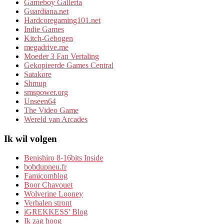
Gameboy Galleria
Guardiana.net
Hardcoregaming101.net
Indie Games
Kitch-Gebogen
megadrive.me
Moeder 3 Fan Vertaling
Gekopieerde Games Central
Satakore
Shmup
smspower.org
Unseen64
The Video Game
Wereld van Arcades
Ik wil volgen
Benishiro 8-16bits Inside
bobdupneu.fr
Famicomblog
Boor Chavouet
Wolverine Looney
Verhalen stront
iGREKKESS' Blog
Ik zag hoog