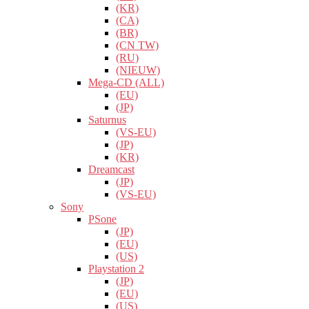
(KR)
(CA)
(BR)
(CN TW)
(RU)
(NIEUW)
Mega-CD (ALL)
(EU)
(JP)
Saturnus
(VS-EU)
(JP)
(KR)
Dreamcast
(JP)
(VS-EU)
Sony
PSone
(JP)
(EU)
(US)
Playstation 2
(JP)
(EU)
(US)