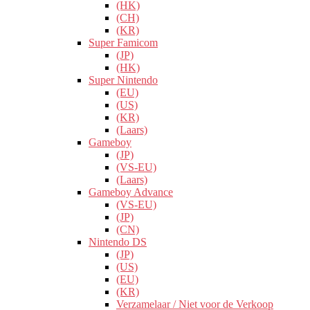
(HK)
(CH)
(KR)
Super Famicom
(JP)
(HK)
Super Nintendo
(EU)
(US)
(KR)
(Laars)
Gameboy
(JP)
(VS-EU)
(Laars)
Gameboy Advance
(VS-EU)
(JP)
(CN)
Nintendo DS
(JP)
(US)
(EU)
(KR)
Verzamelaar / Niet voor de Verkoop