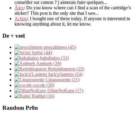
conseiller sur canton
?
j aimerais faire quelques..
.
Álex
: Do you know where can I find a scan of the cartridge’s
sticker? This post is the only site that I saw...
Achoo
: I bought one of these today. If anyone is interested in
knowing anything about it, let me know.
De + veel
neocalimero (45)
Sp!nz (44)
bababaloo (33)
Ambseb (29)
Retroblogueur (25)
Jack'o'lantern (24)
Linanounette (21)
cocole (20)
DIlanNoKaze (17)
Raddai (16)
Random Pr0n