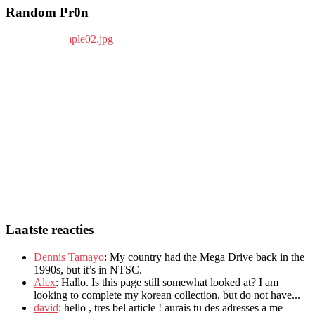
Random Pr0n
Laatste reacties
Dennis Tamayo
:
My country had the Mega Drive back in the
1990s
,
but it’s in NTSC
.
Alex
: Hallo.
Is this page still somewhat looked at
?
I am
looking to complete my korean collection
,
but do not have..
.
david
:
hello
,
tres bel article
!
aurais tu des adresses a me