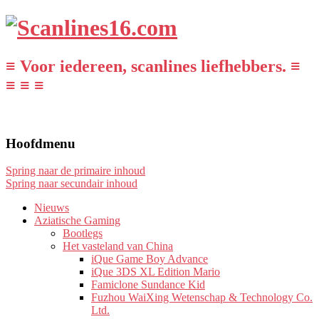
≡ Voor iedereen, scanlines liefhebbers. ≡
≡ ≡ ≡
Hoofdmenu
Spring naar de primaire inhoud
Spring naar secundair inhoud
Nieuws
Aziatische Gaming
Bootlegs
Het vasteland van China
iQue Game Boy Advance
iQue 3DS XL Edition Mario
Famiclone Sundance Kid
Fuzhou WaiXing Wetenschap & Technology Co.
Ltd.