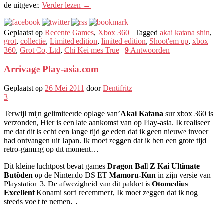
de uitgever.
Verder lezen
→
Geplaatst op
Recente Games
,
Xbox 360
|
Tagged
akai katana shin
,
grot
,
collectie
,
Limited edition
,
limited edition
,
Shoot'em up
,
xbox
360
,
Grot Co, Ltd
,
Chi Kei mes True
|
9
Antwoorden
Arrivage Play-asia.com
Geplaatst op
26 Mei 2011
door
Dentifritz
3
Terwijl mijn gelimiteerde oplage van’
Akai Katana
sur xbox 360 is
verzonden, Hier is een late aankomst van op Play-asia. Ik realiseer
me dat dit is echt een lange tijd geleden dat ik geen nieuwe invoer
had ontvangen uit Japan. Ik moet zeggen dat ik ben een grote tijd
retro-gaming op dit moment…
Dit kleine luchtpost bevat games
Dragon Ball Z Kai Ultimate
Butôden
op de Nintendo DS ET
Mamoru-Kun
in zijn versie van
Playstation 3. De afwezigheid van dit pakket is
Otomedius
Excellent
Konami sorti recemment, Ik moet zeggen dat ik nog
steeds voelt te nemen…