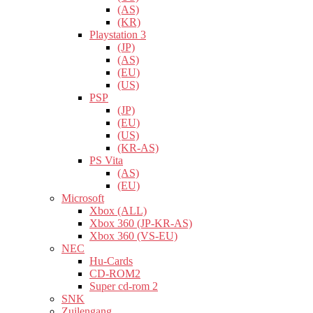
(AS)
(KR)
Playstation 3
(JP)
(AS)
(EU)
(US)
PSP
(JP)
(EU)
(US)
(KR-AS)
PS Vita
(AS)
(EU)
Microsoft
Xbox (ALL)
Xbox 360 (JP-KR-AS)
Xbox 360 (VS-EU)
NEC
Hu-Cards
CD-ROM2
Super cd-rom 2
SNK
Zuilengang