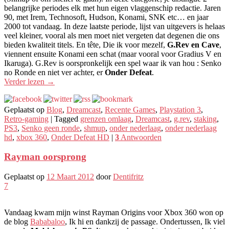
belangrijke periodes elk met hun eigen vlaggenschip redactie. Jaren
90, met Irem, Technosoft, Hudson, Konami, SNK etc… en jaar
2000 tot vandaag. In deze laatste periode, lijst van uitgevers is helaas
veel kleiner, vooral als men moet niet vergeten dat degenen die ons
bieden kwaliteit titels. En tête, Die ik voor mezelf,
G.Rev en Cave
,
viennent ensuite Konami een schat (maar vooral voor Gradius V en
Ikaruga). G.Rev is oorspronkelijk een spel waar ik van hou : Senko
no Ronde en niet ver achter, er
Onder Defeat
.
Verder lezen
→
Geplaatst op
Blog
,
Dreamcast
,
Recente Games
,
Playstation 3
,
Retro-gaming
|
Tagged
grenzen omlaag
,
Dreamcast
,
g.rev
,
staking
,
PS3
,
Senko geen ronde
,
shmup
,
onder nederlaag
,
onder nederlaag
hd
,
xbox 360
,
Onder Defeat HD
|
3
Antwoorden
Rayman oorsprong
Geplaatst op
12 Maart 2012
door
Dentifritz
7
Vandaag kwam mijn winst Rayman Origins voor Xbox 360 won op
de blog
Bababaloo
, Ik hi en dankzij de passage. Ondertussen, Ik viel