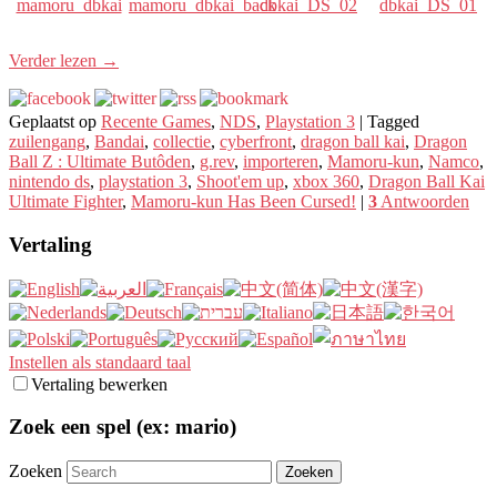
mamoru_dbkai
mamoru_dbkai_back
dbkai_DS_02
dbkai_DS_01
Verder lezen
→
Geplaatst op
Recente Games
,
NDS
,
Playstation 3
|
Tagged
zuilengang
,
Bandai
,
collectie
,
cyberfront
,
dragon ball kai
,
Dragon
Ball Z : Ultimate Butôden
,
g.rev
,
importeren
,
Mamoru-kun
,
Namco
,
nintendo ds
,
playstation 3
,
Shoot'em up
,
xbox 360
,
Dragon Ball Kai
Ultimate Fighter
,
Mamoru-kun Has Been Cursed!
|
3
Antwoorden
Vertaling
Instellen als standaard taal
Vertaling bewerken
Zoek een spel (ex: mario)
Zoeken