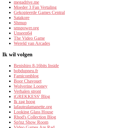
megadrive.me
Moeder 3 Fan Vertaling
Gekopieerde Games Central
Satakore
Shmup
smspower.org
Unseen64
The Video Game
Wereld van Arcades
Ik wil volgen
Benishiro 8-16bits Inside
bobdupneu.fr
Famicomblog
Boor Chavouet
Wolverine Looney
Verhalen stront
iGREKKESS' Blog
Ik zag hoog
lafautealamanette.org
Looking Glass House
Rhod's Collection Blog
Sp!nz Show Room
Video Games Are Rad