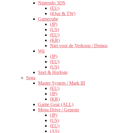
Nintendo 3DS
(EU)
(iQue & TW)
Gamecube
(JP)
(US)
(EU)
(KR)
Niet voor de Verkoop / Demos
Wii
(JP)
(EU)
(US)
Spel & Horloge
Sega
Master System / Mark III
(EU)
(JP)
(KR)
Game Gear (ALL)
Mega Drive / Genesis
(JP)
(US)
(EU)
(AS)