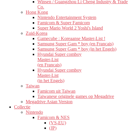
Winsen / Guangzhou Li Cheng Industry & Trade
Co.
Hong Kong
Nintendo Entertainment System
Famicom & Super Famicom
Super Mario World 2 Yoshi's Island
Zuid-Korea
Gamecube : Koreaanse Master-List !
Samsung Super Gam * boy (en Français)
Samsung Super Gam * boy (in het Engels)
Hyundai Super comboy
Master-List
(en Français)
Hyundai Super comboy
Master-List
(in het Engels)
Taiwan
Famicom uit Taiwan
Taiwanese originele games op Megadrive
Megadrive Asian Version
Collectie
Nintendo
Famicom & NES
(VS-EU)
(JP)