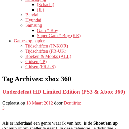
(Schacht)
(JP)
Bandai
Hyundai
Samsung
Gam * Boy
Super Gam * Boy (KR)
Games op papier
Tijdschriften (JP-KOR)
Tijdschriften (FR-UK)
Boeken & Mooks (ALL)
Gidsen (JP)
Gidsen (FR-US)
Tag Archives:
xbox 360
Underdefeat HD Limited Edition (PS3 & Xbox 360)
Geplaatst op
18 Maart 2012
door
Dentifritz
3
Als er inderdaad een genre waar ik van hou, is de
Shoot'em up
(Shmup of om sneller te gaan). In deze categorie, je distingue 2