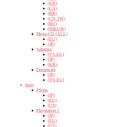
(KR)
(CA)
(BR)
(CN TW)
(RU)
(NIEUW)
Mega-CD (ALL)
(EU)
(JP)
Saturnus
(VS-EU)
(JP)
(KR)
Dreamcast
(JP)
(VS-EU)
Sony
PSone
(JP)
(EU)
(US)
Playstation 2
(JP)
(EU)
(US)