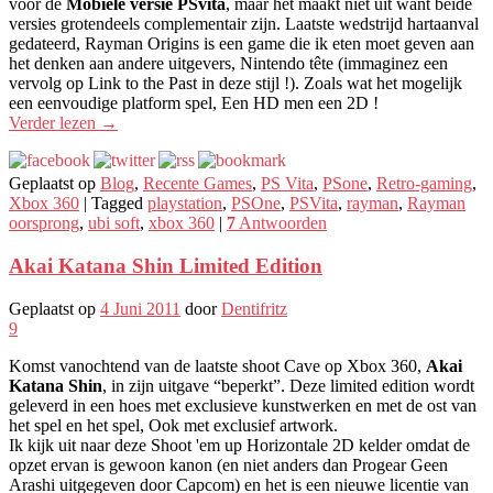
voor de
Mobiele versie PSvita
, maar het maakt niet uit want beide
versies grotendeels complementair zijn. Laatste wedstrijd hartaanval
gedateerd, Rayman Origins is een game die ik eten moet geven aan
het denken aan andere uitgevers, Nintendo tête (immaginez een
vervolg op Link to the Past in deze stijl !). Zoals wat het mogelijk
een eenvoudige platform spel, Een HD men een 2D !
Verder lezen
→
Geplaatst op
Blog
,
Recente Games
,
PS Vita
,
PSone
,
Retro-gaming
,
Xbox 360
|
Tagged
playstation
,
PSOne
,
PSVita
,
rayman
,
Rayman
oorsprong
,
ubi soft
,
xbox 360
|
7
Antwoorden
Akai Katana Shin Limited Edition
Geplaatst op
4 Juni 2011
door
Dentifritz
9
Komst vanochtend van de laatste shoot Cave op Xbox 360,
Akai
Katana Shin
, in zijn uitgave “beperkt”. Deze limited edition wordt
geleverd in een hoes met exclusieve kunstwerken en met de ost van
het spel en het spel, Ook met exclusief artwork.
Ik kijk uit naar deze Shoot 'em up Horizontale 2D kelder omdat de
opzet ervan is gewoon kanon (en niet anders dan Progear Geen
Arashi uitgegeven door Capcom) en het is een nieuwe licentie van