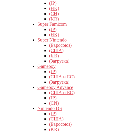
(JP)
(HK)
(CH)
(KR)
Super Famicom
(JP)
(HK)
Super Nintendo
(Евросоюз)
(США)
(KR)
(Загрузка)
Gameboy
(JP)
(США и ЕС)
(Загрузка)
Gameboy Advance
(США и ЕС)
(JP)
(CN)
Nintendo DS
(JP)
(США)
(Евросоюз)
(KR)