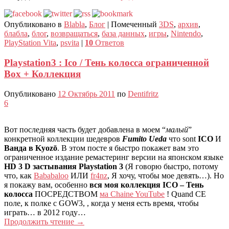
Опубликовано в
Blabla
,
Блог
|
Помеченный
3DS
,
архив
,
блабла
,
блог
,
возвращаться
,
база данных
,
игры
,
Nintendo
,
PlayStation Vita
,
psvita
|
10
Ответов
Playstation3 : Ico / Тень колосса ограниченной
Box + Коллекция
Опубликовано
12 Октябрь 2011
по
Dentifritz
6
Вот последняя часть будет добавлена ​​в моем “
малый
”
конкретной коллекции шедевров
Fumito Ueda
что sont
ICO
И
Ванда в Kyozō
. В этом посте я быстро покажет вам это
ограниченное издание ремастеринг версии на японском языке
HD 3 D ​​застывания Playstation 3
(Я говорю быстро, потому
что, как
Bababaloo
ИЛИ
fr4nz
, Я хочу, чтобы мое девять…). Но
я покажу вам, особенно
вся моя коллекция ICO – Тень
колосса
ПОСРЕДСТВОМ
ма Chaine YouTube
! Quand CE
поле, к полке с GOW3, , когда у меня есть время, чтобы
играть… в 2012 году…
Продолжить чтение
→