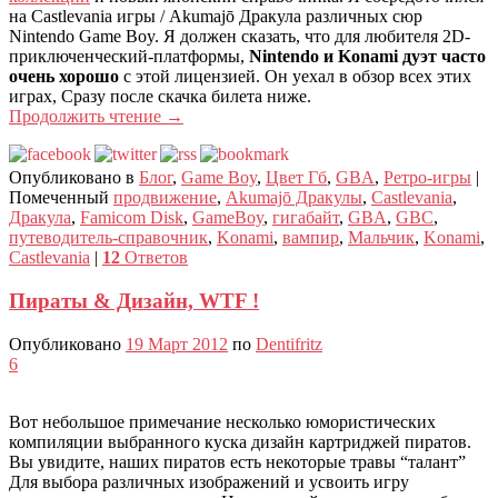
на Castlevania игры / Akumajō Дракула различных сюр
Nintendo Game Boy. Я должен сказать, что для любителя 2D-
приключенческий-платформы,
Nintendo и Konami дуэт часто
очень хорошо
с этой лицензией. Он уехал в обзор всех этих
играх, Сразу после скачка билета ниже.
Продолжить чтение
→
Опубликовано в
Блог
,
Game Boy
,
Цвет Гб
,
GBA
,
Ретро-игры
|
Помеченный
продвижение
,
Akumajō Дракулы
,
Castlevania
,
Дракула
,
Famicom Disk
,
GameBoy
,
гигабайт
,
GBA
,
GBC
,
путеводитель-справочник
,
Konami
,
вампир
,
Мальчик
,
Konami
,
Castlevania
|
12
Ответов
Пираты & Дизайн, WTF !
Опубликовано
19 Март 2012
по
Dentifritz
6
Вот небольшое примечание несколько юмористических
компиляции выбранного куска дизайн картриджей пиратов.
Вы увидите, наших пиратов есть некоторые травы “талант”
Для выбора различных изображений и усвоить игру