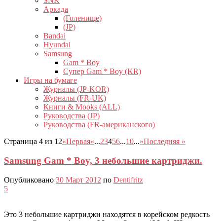
SNK
Аркада
(Голенище)
(JP)
Bandai
Hyundai
Samsung
Gam * Boy
Супер Gam * Boy (KR)
Игры на бумаге
Журналы (JP-KOR)
Журналы (FR-UK)
Книги & Mooks (ALL)
Руководства (JP)
Руководства (FR-американского)
Страница 4 из 12
«Первая
«
...
2
3
4
5
6
...
10
...
»
Последняя »
Samsung Gam * Boy, 3 небольшие картриджи.
Опубликовано
30 Март 2012
по
Dentifritz
5
Это 3 небольшие картриджи находятся в корейском редкость