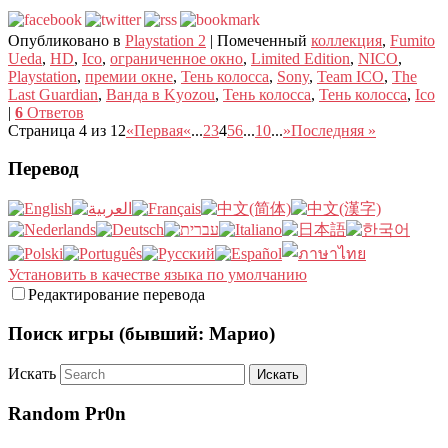
Опубликовано в
Playstation 2
|
Помеченный
коллекция
,
Fumito
Ueda
,
HD
,
Ico
,
ограниченное окно
,
Limited Edition
,
NICO
,
Playstation
,
премии окне
,
Тень колосса
,
Sony
,
Team ICO
,
The
Last Guardian
,
Ванда в Kyozou
,
Тень колосса
,
Тень колосса
,
Ico
|
6
Ответов
Страница 4 из 12
«Первая
«
...
2
3
4
5
6
...
10
...
»
Последняя »
Перевод
Установить в качестве языка по умолчанию
Редактирование перевода
Поиск игры (бывший: Марио)
Искать
Random Pr0n