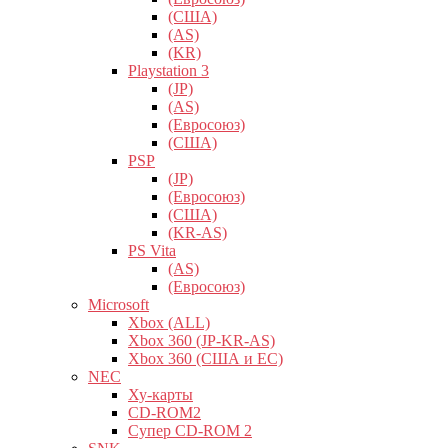
(США)
(AS)
(KR)
Playstation 3
(JP)
(AS)
(Евросоюз)
(США)
PSP
(JP)
(Евросоюз)
(США)
(KR-AS)
PS Vita
(AS)
(Евросоюз)
Microsoft
Xbox (ALL)
Xbox 360 (JP-KR-AS)
Xbox 360 (США и ЕС)
NEC
Ху-карты
CD-ROM2
Супер CD-ROM 2