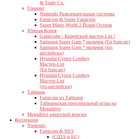
& Trade Co.
Гонконг
Nintendo Развлекательные системы
Famicom & Super Famicom
Super Mario World 2 Йоши Остров
Южная Корея
Gamecube : Корейский мастер-List !
Samsung Super Gam * мальчик (En français)
Samsung Super Gam * мальчик (по-
английски)
Hyundai Супер Comboy
Мастер-List
(En français)
Hyundai Супер Comboy
Мастер-List
(по-английски)
Тайвань
Famicom из Тайваня
Тайваньская оригинальной игры на
Megadrive
Megadrive азиатской версии
Коллекция
Nintendo
Famicom & NES
(США и ЕС)