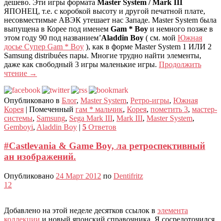
дешево. Эти игры формата
Master System / Mark III
ЯПОНЕЦ, т.е. с коробкой высоту и другой печатной плате,
несовместимые АВЭК утешает нас Западе. Master System была
выпущена в Корее под именем
Gam * Boy
и немного позже в
этом году 90 под названием’
Aladdin Boy
( см. мой
Южная
досье Супер Gam * Boy
), как в форме Master System 1 ИЛИ 2
Samsung distribuées пары. Многие трудно найти элементы,
даже как свободный 3 игры маленькие игры.
Продолжить
чтение
→
Опубликовано в
Блог
,
Master System
,
Ретро-игры
,
Южная
Корея
|
Помеченный
гам * мальчик
,
Корея
,
пометить 3
,
мастер-
системы
,
Samsung
,
Sega Mark III
,
Mark III
,
Master System
,
Gemboyi
,
Aladdin Boy
|
5
Ответов
#Castlevania & Game Boy, ла ретроспективный
ан изображений.
Опубликовано
24 Март 2012
по
Dentifritz
12
Добавлено на этой неделе десятков ссылок в
элемента
коллекции
и новый японский справочника. Я сосредоточился