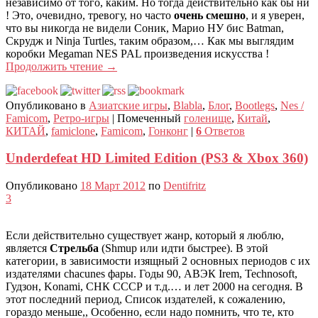
независимо от того, каким. Но тогда действительно как бы ни
! Это, очевидно, тревогу, но часто
очень смешно
, и я уверен,
что вы никогда не видели Соник, Марио НУ бис Batman,
Скрудж и Ninja Turtles, таким образом,… Как мы выглядим
коробки Megaman NES PAL произведения искусства !
Продолжить чтение
→
Опубликовано в
Азиатские игры
,
Blabla
,
Блог
,
Bootlegs
,
Nes /
Famicom
,
Ретро-игры
|
Помеченный
голенище
,
Китай
,
КИТАЙ
,
famiclone
,
Famicom
,
Гонконг
|
6
Ответов
Underdefeat HD Limited Edition (PS3 & Xbox 360)
Опубликовано
18 Март 2012
по
Dentifritz
3
Если действительно существует жанр, который я люблю,
является
Стрельба
(Shmup или идти быстрее). В этой
категории, в зависимости изящный 2 основных периодов с их
издателями chacunes фары. Годы 90, АВЭК Irem, Technosoft,
Гудзон, Konami, СНК СССР и т.д.… и лет 2000 на сегодня. В
этот последний период, Список издателей, к сожалению,
гораздо меньше,, Особенно, если надо помнить, что те, кто