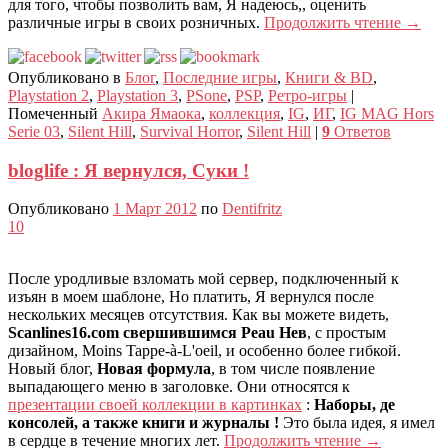
для того, чтобы позволить вам, Я надеюсь,, оценить
различные игры в своих розничных.
Продолжить чтение
→
Опубликовано в
Блог
,
Последние игры
,
Книги & BD
,
Playstation 2
,
Playstation 3
,
PSone
,
PSP
,
Ретро-игры
|
Помеченный
Акира Ямаока
,
коллекция
,
IG
,
ИГ
,
IG MAG Hors
Serie 03
,
Silent Hill
,
Survival Horror
,
Silent Hill
|
9
Ответов
bloglife : Я вернулся, Суки !
Опубликовано
1 Март 2012
по
Dentifritz
10
После уродливые взломать мой сервер, подключенный к
изъян в моем шаблоне, Но платить, Я вернулся после
нескольких месяцев отсутствия. Как вы можете видеть,
Scanlines16.com свершившимся Peau Нев
, с простым
дизайном, Moins Tappe-à-L'oeil, и особенно более гибкой.
Новый блог,
Новая формула
, в том числе появление
выпадающего меню в заголовке. Они относятся к
презентации своей коллекции в картинках
:
Наборы, де
консолей, а также книги и журналы !
Это была идея, я имел
в сердце в течение многих лет.
Продолжить чтение
→