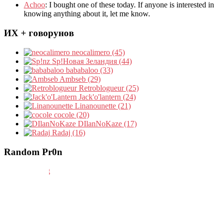
Achoo
: I bought one of these today. If anyone is interested in
knowing anything about it, let me know.
ИХ + говорунов
neocalimero (45)
Sp!Новая Зеландия (44)
bababaloo (33)
Ambseb (29)
Retroblogueur (25)
Jack'o'lantern (24)
Linanounette (21)
cocole (20)
DIlanNoKaze (17)
Radaj (16)
Random Pr0n