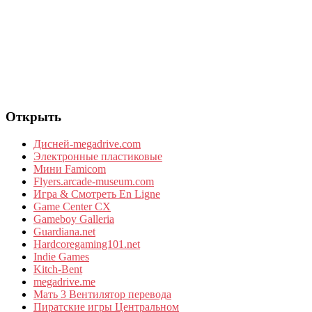
Открыть
Дисней-megadrive.com
Электронные пластиковые
Мини Famicom
Flyers.arcade-museum.com
Игра & Смотреть En Ligne
Game Center CX
Gameboy Galleria
Guardiana.net
Hardcoregaming101.net
Indie Games
Kitch-Bent
megadrive.me
Мать 3 Вентилятор перевода
Пиратские игры Центральном