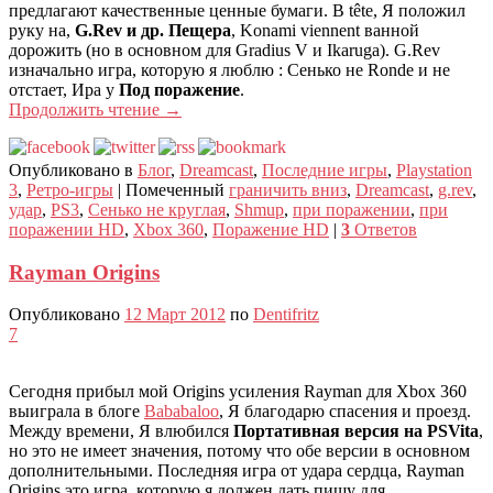
предлагают качественные ценные бумаги. В tête, Я положил
руку на,
G.Rev и др. Пещера
, Konami viennent ванной
дорожить (но в основном для Gradius V и Ikaruga). G.Rev
изначально игра, которую я люблю : Сенько не Ronde и не
отстает, Ира у
Под поражение
.
Продолжить чтение
→
Опубликовано в
Блог
,
Dreamcast
,
Последние игры
,
Playstation
3
,
Ретро-игры
|
Помеченный
граничить вниз
,
Dreamcast
,
g.rev
,
удар
,
PS3
,
Сенько не круглая
,
Shmup
,
при поражении
,
при
поражении HD
,
Xbox 360
,
Поражение HD
|
3
Ответов
Rayman Origins
Опубликовано
12 Март 2012
по
Dentifritz
7
Сегодня прибыл мой Origins усиления Rayman для Xbox 360
выиграла в блоге
Bababaloo
, Я благодарю спасения и проезд.
Между времени, Я влюбился
Портативная версия на PSVita
,
но это не имеет значения, потому что обе версии в основном
дополнительными. Последняя игра от удара сердца, Rayman
Origins это игра, которую я должен дать пищу для