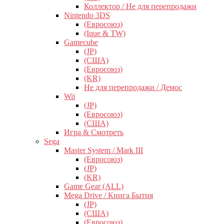
Коллектор / Не для перепродажи
Nintendo 3DS
(Евросоюз)
(Ique & TW)
Gamecube
(JP)
(США)
(Евросоюз)
(KR)
Не для перепродажи / Демос
Wii
(JP)
(Евросоюз)
(США)
Игра & Смотреть
Sega
Master System / Mark III
(Евросоюз)
(JP)
(KR)
Game Gear (ALL)
Mega Drive / Книга Бытия
(JP)
(США)
(Евросоюз)