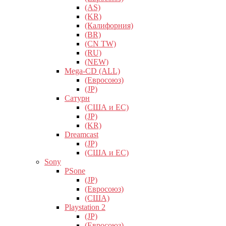
(AS)
(KR)
(Калифорния)
(BR)
(CN TW)
(RU)
(NEW)
Mega-CD (ALL)
(Евросоюз)
(JP)
Сатурн
(США и ЕС)
(JP)
(KR)
Dreamcast
(JP)
(США и ЕС)
Sony
PSone
(JP)
(Евросоюз)
(США)
Playstation 2
(JP)
(Евросоюз)