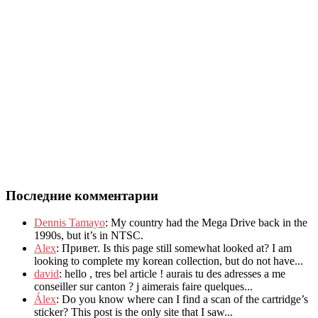
Последние комментарии
Dennis Tamayo
:
My country had the Mega Drive back in the
1990s
,
but it’s in NTSC
.
Alex
: Привет.
Is this page still somewhat looked at
?
I am
looking to complete my korean collection
,
but do not have..
.
david
:
hello
,
tres bel article
!
aurais tu des adresses a me
conseiller sur canton
?
j aimerais faire quelques..
.
Álex
: Do you know where can I find a scan of the cartridge’s
sticker? This post is the only site that I saw...