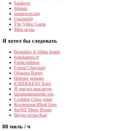
Satakore
Shmup
smspower.org
Unseen64
The Video Game
Мир игры
Я хотел бы следовать
Benishiro 8-16bits Inside
bobdupneu.fr
Famicomblog
Forent Chavouet
Обжора Barjot
Histoire дерьмо
iGREKKESS' Блог
Я увидел высокую
lafautealamanette.org
Looking Glass дома
Коллекция Rhod блог
Sp!NZ Show Room
Видео игры Rad
88 миль / ч