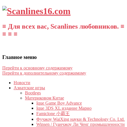
≡ Для всех вас, Scanlines любовников. ≡
≡ ≡ ≡
Главное меню
Перейти к основному содержимому
Перейти к дополнительному содержимому
Новости
Азиатские игры
Bootlegs
Материковом Китае
Ique Game Boy Advance
Ique 3DS XL издание Марио
Famiclone 小霸王
Фучжоу WaiXing науки & Technology Co. Ltd.
Winsen / Гуанчжоу Ли Ченг промышленности