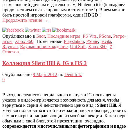
размышлений другим издательствам, Nintendo tête (immaginez
продолжением связь с прошлым в этом стиле !). В чем можно
быть простой игровой платформы, один HD 2D !
Продолжить чтение
→
Опубликовано в
Блог
,
Последние игры
,
PS Vita
,
PSone
,
Ретро-
игры
,
Xbox 360
|
Помеченный
Playstation
,
PSone
,
psvita
,
Rayman
,
Rayman происхождение
,
Ubi Soft
,
Xbox 360
|
7
Ответов
Коллекция Silent Hill & IG в HS 3
Опубликовано
9 Март 2012
по
Dentifritz
9
Выход последнего специального выпуска IG посвящены
ужасов в видео-игр является возможность для меня, чтобы
вернуться к серии Я действительно ценю вид :
Silent Hill
. Я
хочу воспользоваться этой возможностью, чтобы представить
вам все игры и направляющие из моей коллекции. Как теперь
обычным в свой блог, этой презентации, очевидно,
сопровождается многочисленными фотографиями и видео