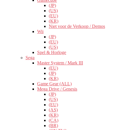
Gamecube
(JP)
(US)
(EU)
(KR)
Niet voor de Verkoop / Demos
Wii
(JP)
(EU)
(US)
Spel & Horloge
Sega
Master System / Mark III
(EU)
(JP)
(KR)
Game Gear (ALL)
Mega Drive / Genesis
(JP)
(US)
(EU)
(AS)
(KR)
(CA)
(BR)