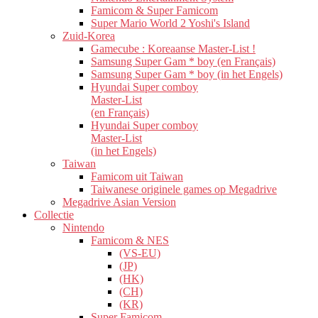
Famicom & Super Famicom
Super Mario World 2 Yoshi's Island
Zuid-Korea
Gamecube : Koreaanse Master-List !
Samsung Super Gam * boy (en Français)
Samsung Super Gam * boy (in het Engels)
Hyundai Super comboy
Master-List
(en Français)
Hyundai Super comboy
Master-List
(in het Engels)
Taiwan
Famicom uit Taiwan
Taiwanese originele games op Megadrive
Megadrive Asian Version
Collectie
Nintendo
Famicom & NES
(VS-EU)
(JP)
(HK)
(CH)
(KR)
Super Famicom