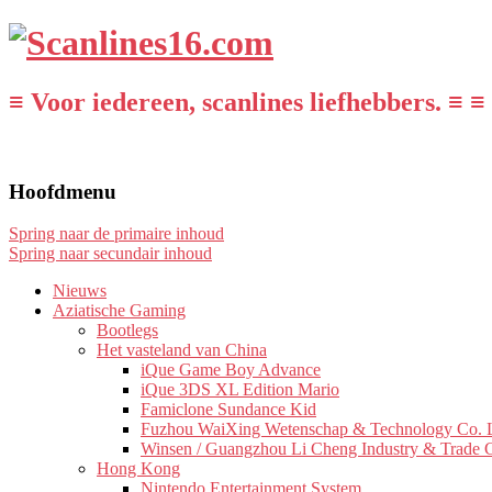
≡ Voor iedereen, scanlines liefhebbers. ≡ ≡
Hoofdmenu
Spring naar de primaire inhoud
Spring naar secundair inhoud
Nieuws
Aziatische Gaming
Bootlegs
Het vasteland van China
iQue Game Boy Advance
iQue 3DS XL Edition Mario
Famiclone Sundance Kid
Fuzhou WaiXing Wetenschap & Technology Co. L
Winsen / Guangzhou Li Cheng Industry & Trade 
Hong Kong
Nintendo Entertainment System