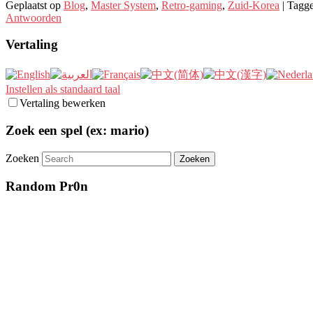
Geplaatst op
Blog
,
Master System
,
Retro-gaming
,
Zuid-Korea
|
Tagg
Antwoorden
Vertaling
Instellen als standaard taal
Vertaling bewerken
Zoek een spel (ex: mario)
Zoeken
Random Pr0n