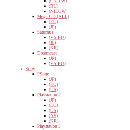
(CN TW)
(RU)
(NIEUW)
Mega-CD (ALL)
(EU)
(JP)
Saturnus
(VS-EU)
(JP)
(KR)
Dreamcast
(JP)
(VS-EU)
Sony
PSone
(JP)
(EU)
(US)
Playstation 2
(JP)
(EU)
(US)
(AS)
(KR)
Playstation 3