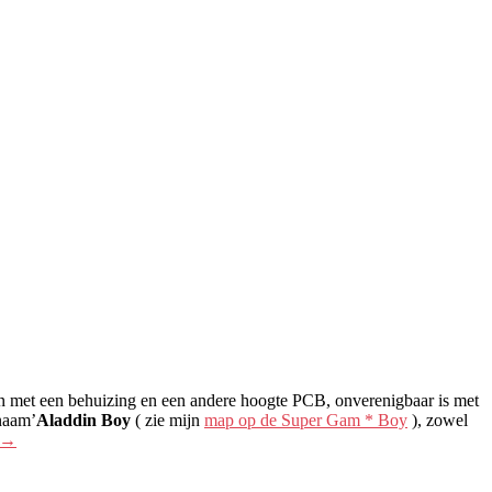
n met een behuizing en een andere hoogte PCB, onverenigbaar is met
 naam’
Aladdin Boy
( zie mijn
map op de Super Gam * Boy
), zowel
→