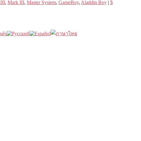
III
,
Mark III
,
Master System
,
GameBoy
,
Aladdin Boy
|
5