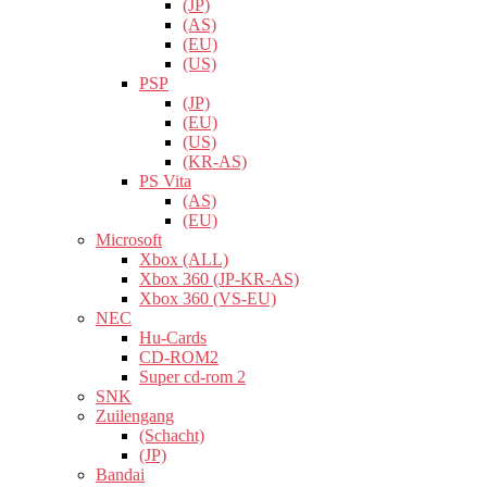
(JP)
(AS)
(EU)
(US)
PSP
(JP)
(EU)
(US)
(KR-AS)
PS Vita
(AS)
(EU)
Microsoft
Xbox (ALL)
Xbox 360 (JP-KR-AS)
Xbox 360 (VS-EU)
NEC
Hu-Cards
CD-ROM2
Super cd-rom 2
SNK
Zuilengang
(Schacht)
(JP)
Bandai