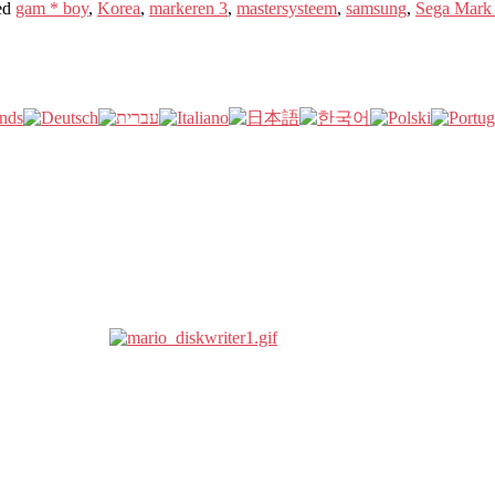
ed
gam * boy
,
Korea
,
markeren 3
,
mastersysteem
,
samsung
,
Sega Mark 