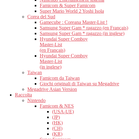
Famicom & Super Famicom
Super Mario World 2 Yoshi Isola
Corea del Sud
Gamecube : Coreana Master-List !
Samsung Super Gam * ragazzo (en Français)
Samsung Super Gam * ragazzo (in inglese)
Hyundai Super Comboy
Master-List
(en Français)
Hyundai Super Comboy
Master-List
(in inglese)
Taiwan
Famicom da Taiwan
Giochi originali di Taiwan su Megadrive
Megadrive Asian Version
Raccolta
Nintendo
Famicom & NES
(USA-UE)
(JP)
(HK)
(CH)
(KR)