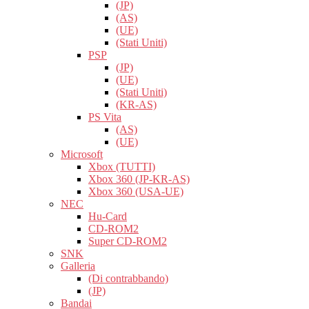
(JP)
(AS)
(UE)
(Stati Uniti)
PSP
(JP)
(UE)
(Stati Uniti)
(KR-AS)
PS Vita
(AS)
(UE)
Microsoft
Xbox (TUTTI)
Xbox 360 (JP-KR-AS)
Xbox 360 (USA-UE)
NEC
Hu-Card
CD-ROM2
Super CD-ROM2
SNK
Galleria
(Di contrabbando)
(JP)
Bandai