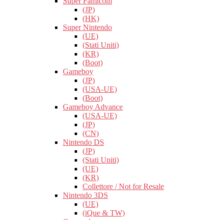
Super Famicom
(JP)
(HK)
Super Nintendo
(UE)
(Stati Uniti)
(KR)
(Boot)
Gameboy
(JP)
(USA-UE)
(Boot)
Gameboy Advance
(USA-UE)
(JP)
(CN)
Nintendo DS
(JP)
(Stati Uniti)
(UE)
(KR)
Collettore / Not for Resale
Nintendo 3DS
(UE)
(iQue & TW)