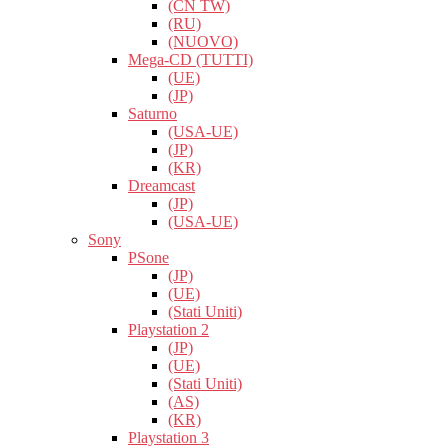
(CN TW)
(RU)
(NUOVO)
Mega-CD (TUTTI)
(UE)
(JP)
Saturno
(USA-UE)
(JP)
(KR)
Dreamcast
(JP)
(USA-UE)
Sony
PSone
(JP)
(UE)
(Stati Uniti)
Playstation 2
(JP)
(UE)
(Stati Uniti)
(AS)
(KR)
Playstation 3