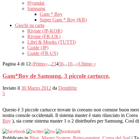
Hyundai
Samsung
Gam * Boy
Super Gam * Boy (KR)
Giochi su carta
Riviste (JP-KOR)
Riviste (FR-UK)
Libri & Mooks (TUTTI)
Guide (JP)
Guide (FR-US)
Pagina 4 di 12
«Primo
«
...
2
3
4
5
6
...
10
...
»
Ultimo »
Gam*Boy de Samsung, 3 piccole cartucce.
Inviato il
30 Marzo 2012
da
Dentifritz
5
Questo è 3 piccole cartucce trovate in coreano non comune buon mer
nostra console occidentali. Il sistema master è stato rilasciato in Corea
Boy
), sia come sistema master 1 o 2 distribuées per Samsung. Così dif
Pubblicato in
Blog
,
Master System
,
Retro-gaming
,
Corea del Sud
|
Ta