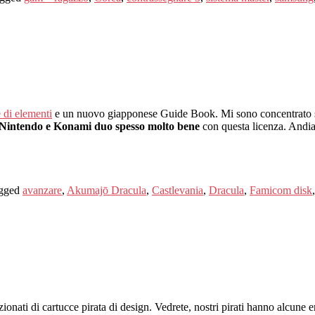
 di elementi
e un nuovo giapponese Guide Book. Mi sono concentrato s
Nintendo e Konami duo spesso molto bene
con questa licenza. Andiam
gged
avanzare
,
Akumajō Dracula
,
Castlevania
,
Dracula
,
Famicom disk
ionati di cartucce pirata di design. Vedrete, nostri pirati hanno alcune 