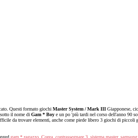
cato. Questi formato giochi
Master System / Mark III
Giapponese, cio
 sotto il nome di
Gam * Boy
e un po 'più tardi nel corso dell'anno 90 so
ficile da trovare elementi, anche come piede libero 3 giochi di piccoli 
gged
gam * ragazzo
,
Corea
,
contrassegnare 3
,
sistema master
,
samsung