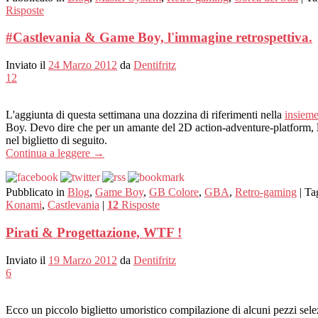
Risposte
#Castlevania & Game Boy, l'immagine retrospettiva.
Inviato il
24 Marzo 2012
da
Dentifritz
12
L'aggiunta di questa settimana una dozzina di riferimenti nella
insieme
Boy. Devo dire che per un amante del 2D action-adventure-platform,
nel biglietto di seguito.
Continua a leggere
→
Pubblicato in
Blog
,
Game Boy
,
GB Colore
,
GBA
,
Retro-gaming
|
Ta
Konami
,
Castlevania
|
12
Risposte
Pirati & Progettazione, WTF !
Inviato il
19 Marzo 2012
da
Dentifritz
6
Ecco un piccolo biglietto umoristico compilazione di alcuni pezzi selez