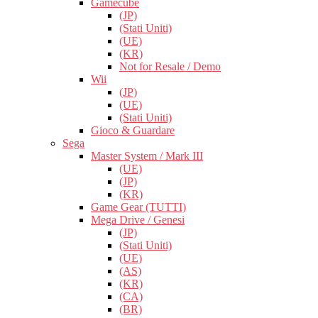
Gamecube
(JP)
(Stati Uniti)
(UE)
(KR)
Not for Resale / Demo
Wii
(JP)
(UE)
(Stati Uniti)
Gioco & Guardare
Sega
Master System / Mark III
(UE)
(JP)
(KR)
Game Gear (TUTTI)
Mega Drive / Genesi
(JP)
(Stati Uniti)
(UE)
(AS)
(KR)
(CA)
(BR)