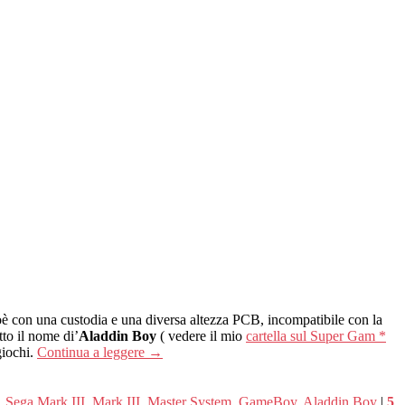
è con una custodia e una diversa altezza PCB, incompatibile con la
tto il nome di’
Aladdin Boy
( vedere il mio
cartella sul Super Gam *
giochi.
Continua a leggere
→
,
Sega Mark III
,
Mark III
,
Master System
,
GameBoy
,
Aladdin Boy
|
5