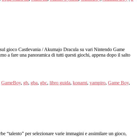
ul gioco Castlevania / Akumajo Dracula su vari Nintendo Game
o a fare una panoramica di tutti questi giochi, appena dopo il salto
,
GameBoy
,
gb
,
gba
,
gbc
,
libro guida
,
konami
,
vampiro
,
Game Boy
,
erbe “talento” per selezionare varie immagini e assimilare un gioco,