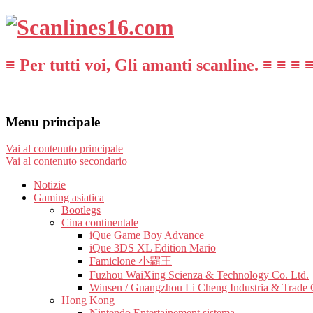
≡ Per tutti voi, Gli amanti scanline. ≡ ≡ ≡ 
Menu principale
Vai al contenuto principale
Vai al contenuto secondario
Notizie
Gaming asiatica
Bootlegs
Cina continentale
iQue Game Boy Advance
iQue 3DS XL Edition Mario
Famiclone 小霸王
Fuzhou WaiXing Scienza & Technology Co. Ltd.
Winsen / Guangzhou Li Cheng Industria & Trade 
Hong Kong
Nintendo Entertainement sistema