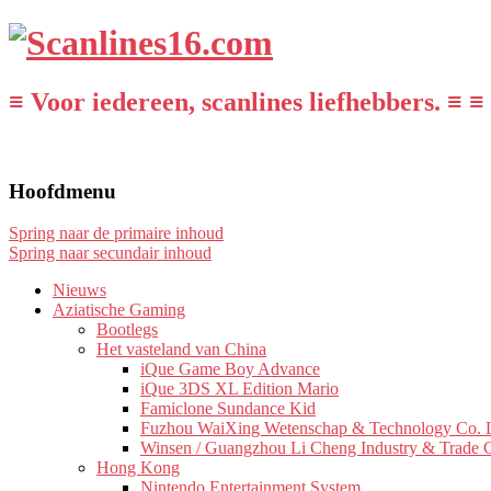
≡ Voor iedereen, scanlines liefhebbers. ≡ ≡
Hoofdmenu
Spring naar de primaire inhoud
Spring naar secundair inhoud
Nieuws
Aziatische Gaming
Bootlegs
Het vasteland van China
iQue Game Boy Advance
iQue 3DS XL Edition Mario
Famiclone Sundance Kid
Fuzhou WaiXing Wetenschap & Technology Co. L
Winsen / Guangzhou Li Cheng Industry & Trade 
Hong Kong
Nintendo Entertainment System