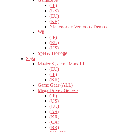
Gamecube
(JP)
(US)
(EU)
(KR)
Niet voor de Verkoop / Demos
Wii
(JP)
(EU)
(US)
Spel & Horloge
Sega
Master System / Mark III
(EU)
(JP)
(KR)
Game Gear (ALL)
Mega Drive / Genesis
(JP)
(US)
(EU)
(AS)
(KR)
(CA)
(BR)