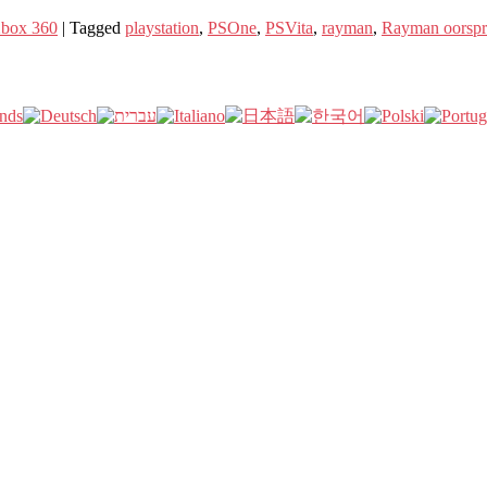
box 360
|
Tagged
playstation
,
PSOne
,
PSVita
,
rayman
,
Rayman oorsp