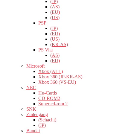
(JP)
(AS)
(EU)
(US)
PSP
(JP)
(EU)
(US)
(KR-AS)
PS Vita
(AS)
(EU)
Microsoft
Xbox (ALL)
Xbox 360 (JP-KR-AS)
Xbox 360 (VS-EU)
NEC
Hu-Cards
CD-ROM2
Super cd-rom 2
SNK
Zuilengang
(Schacht)
(JP)
Bandai