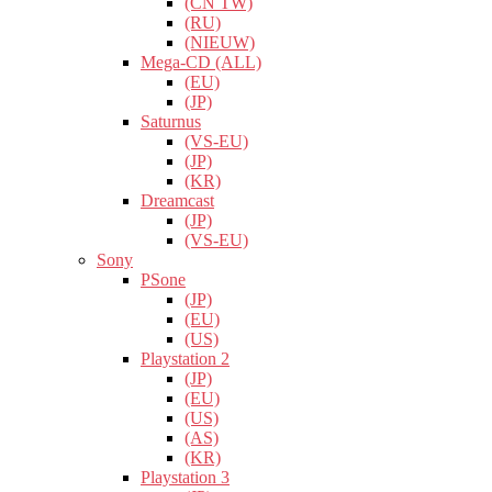
(CN TW)
(RU)
(NIEUW)
Mega-CD (ALL)
(EU)
(JP)
Saturnus
(VS-EU)
(JP)
(KR)
Dreamcast
(JP)
(VS-EU)
Sony
PSone
(JP)
(EU)
(US)
Playstation 2
(JP)
(EU)
(US)
(AS)
(KR)
Playstation 3