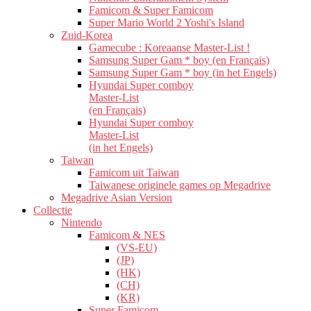
Famicom & Super Famicom
Super Mario World 2 Yoshi's Island
Zuid-Korea
Gamecube : Koreaanse Master-List !
Samsung Super Gam * boy (en Français)
Samsung Super Gam * boy (in het Engels)
Hyundai Super comboy
Master-List
(en Français)
Hyundai Super comboy
Master-List
(in het Engels)
Taiwan
Famicom uit Taiwan
Taiwanese originele games op Megadrive
Megadrive Asian Version
Collectie
Nintendo
Famicom & NES
(VS-EU)
(JP)
(HK)
(CH)
(KR)
Super Famicom