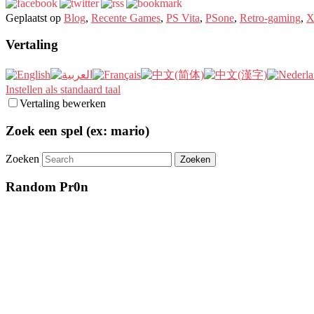
Geplaatst op
Blog
,
Recente Games
,
PS Vita
,
PSone
,
Retro-gaming
,
X
Vertaling
Instellen als standaard taal
Vertaling bewerken
Zoek een spel (ex: mario)
Zoeken
Random Pr0n