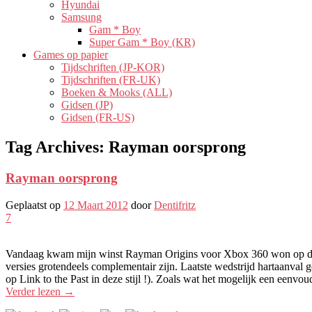
Hyundai
Samsung
Gam * Boy
Super Gam * Boy (KR)
Games op papier
Tijdschriften (JP-KOR)
Tijdschriften (FR-UK)
Boeken & Mooks (ALL)
Gidsen (JP)
Gidsen (FR-US)
Tag Archives:
Rayman oorsprong
Rayman oorsprong
Geplaatst op
12 Maart 2012
door
Dentifritz
7
Vandaag kwam mijn winst Rayman Origins voor Xbox 360 won op 
versies grotendeels complementair zijn. Laatste wedstrijd hartaanval
op Link to the Past in deze stijl !). Zoals wat het mogelijk een eenv
Verder lezen
→