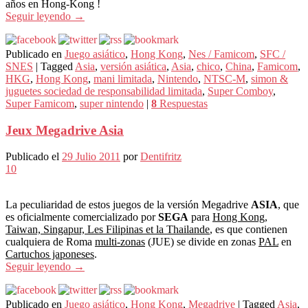
años en Hong-Kong !
Seguir leyendo
→
Publicado en
Juego asiático
,
Hong Kong
,
Nes / Famicom
,
SFC /
SNES
|
Tagged
Asia
,
versión asiática
,
Asia
,
chico
,
China
,
Famicom
,
HKG
,
Hong Kong
,
mani limitada
,
Nintendo
,
NTSC-M
,
simon &
juguetes sociedad de responsabilidad limitada
,
Super Comboy
,
Super Famicom
,
super nintendo
|
8
Respuestas
Jeux Megadrive Asia
Publicado el
29 Julio 2011
por
Dentifritz
10
La peculiaridad de estos juegos de la versión Megadrive
ASIA
, que
es oficialmente comercializado por
SEGA
para
Hong Kong,
Taiwan, Singapur, Les Filipinas et la Thailande
, es que contienen
cualquiera de Roma
multi-zonas
(JUE) se divide en zonas
PAL
en
Cartuchos japoneses
.
Seguir leyendo
→
Publicado en
Juego asiático
,
Hong Kong
,
Megadrive
|
Tagged
Asia
,