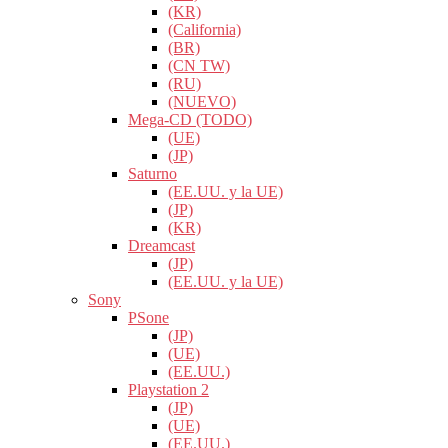
(KR)
(California)
(BR)
(CN TW)
(RU)
(NUEVO)
Mega-CD (TODO)
(UE)
(JP)
Saturno
(EE.UU. y la UE)
(JP)
(KR)
Dreamcast
(JP)
(EE.UU. y la UE)
Sony
PSone
(JP)
(UE)
(EE.UU.)
Playstation 2
(JP)
(UE)
(EE.UU.)