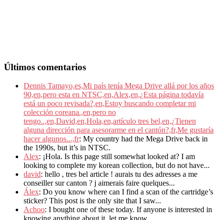
Últimos comentarios
Dennis Tamayo,es,Mi país tenía Mega Drive allá por los años
90,en,pero esta en NTSC,en,Alex,en,¿Esta página todavía
está un poco revisada?,en,Estoy buscando completar mi
colección coreana.,en,pero no
tengo..,en,David,en,Hola,en,artículo tres bel,en,¿Tienen
alguna dirección para asesorarme en el cantón?,fr,Me gustaría
hacer algunos...,fr
: My country had the Mega Drive back in
the 1990s, but it’s in NTSC.
Alex
: ¡Hola. Is this page still somewhat looked at? I am
looking to complete my korean collection, but do not have...
david
: hello , tres bel article ! aurais tu des adresses a me
conseiller sur canton ? j aimerais faire quelques...
Álex
: Do you know where can I find a scan of the cartridge’s
sticker? This post is the only site that I saw...
Achoo
: I bought one of these today. If anyone is interested in
knowing anything about it, let me know.