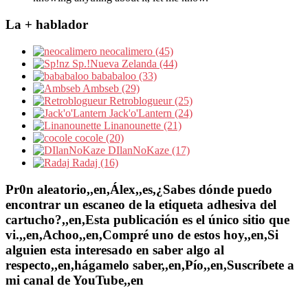
La + hablador
neocalimero (45)
Sp.!Nueva Zelanda (44)
bababaloo (33)
Ambseb (29)
Retroblogueur (25)
Jack'o'Lantern (24)
Linanounette (21)
cocole (20)
DIlanNoKaze (17)
Radaj (16)
Pr0n aleatorio,,en,Álex,,es,¿Sabes dónde puedo
encontrar un escaneo de la etiqueta adhesiva del
cartucho?,,en,Esta publicación es el único sitio que
vi.,,en,Achoo,,en,Compré uno de estos hoy,,en,Si
alguien esta interesado en saber algo al
respecto,,en,hágamelo saber,,en,Pío,,en,Suscríbete a
mi canal de YouTube,,en