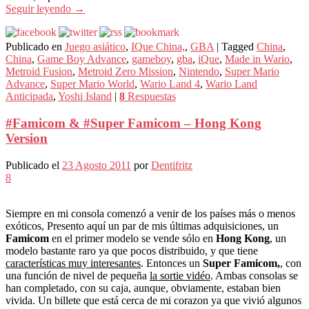
Seguir leyendo
→
Publicado en
Juego asiático
,
IQue China,
,
GBA
|
Tagged
China
,
China
,
Game Boy Advance
,
gameboy
,
gba
,
iQue
,
Made in Wario
,
Metroid Fusion
,
Metroid Zero Mission
,
Nintendo
,
Super Mario
Advance
,
Super Mario World
,
Wario Land 4
,
Wario Land
Anticipada
,
Yoshi Island
|
8
Respuestas
#Famicom & #Super Famicom – Hong Kong
Version
Publicado el
23 Agosto 2011
por
Dentifritz
8
Siempre en mi consola comenzó a venir de los países más o menos
exóticos, Presento aquí un par de mis últimas adquisiciones, un
Famicom
en el primer modelo se vende sólo en
Hong Kong
, un
modelo bastante raro ya que pocos distribuido, y que tiene
características muy interesantes
. Entonces un
Super Famicom,
, con
una función de nivel de pequeña
la sortie vidéo
. Ambas consolas se
han completado, con su caja, aunque, obviamente, estaban bien
vivida. Un billete que está cerca de mi corazon ya que vivió algunos