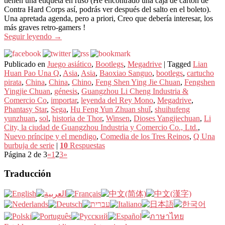
tienen una etiqueta en ruso (He encontrado una caja de cartón de
Contra Hard Corps así, podrás ver después del salto en el boleto).
Una apretada agenda, pero a priori, Creo que debería interesar, los
más graves retro-gamers !
Seguir leyendo
→
Publicado en
Juego asiático
,
Bootlegs
,
Megadrive
|
Tagged
Lian
Huan Pao Una Q
,
Asia
,
Asia
,
Baoxiao Sanguo
,
bootlegs
,
cartucho
pirata
,
China
,
China
,
Chino
,
Feng Shen Ying Jie Chuan
,
Fengshen
Yingjie Chuan
,
génesis
,
Guangzhou Li Cheng Industria &
Comercio Co
,
importar
,
leyenda del Rey Mono
,
Megadrive
,
Phantasy Star
,
Sega
,
Hu Feng Yun Zhuan shuǐ
,
shuihufeng
yunzhuan
,
sol
,
historia de Thor
,
Winsen
,
Dioses Yangjiechuan
,
Li
City, la ciudad de Guangzhou Industria y Comercio Co., Ltd.
,
Nuevo príncipe y el mendigo
,
Comedia de los Tres Reinos
,
Q Una
burbuja de serie
|
10
Respuestas
Página 2 de 3
«
1
2
3
»
Traducción