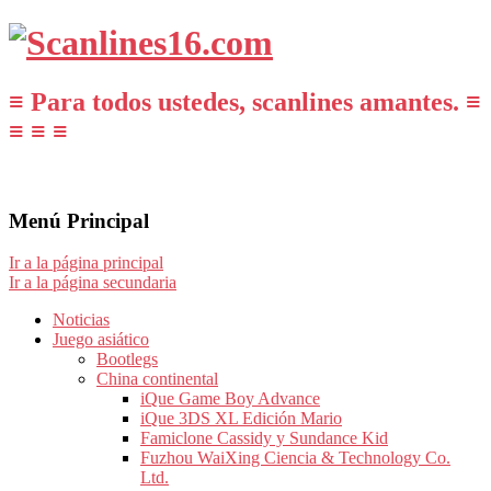
≡ Para todos ustedes, scanlines amantes. ≡
≡ ≡ ≡
Menú Principal
Ir a la página principal
Ir a la página secundaria
Noticias
Juego asiático
Bootlegs
China continental
iQue Game Boy Advance
iQue 3DS XL Edición Mario
Famiclone Cassidy y Sundance Kid
Fuzhou WaiXing Ciencia & Technology Co.
Ltd.