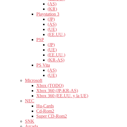
(AS)
(KR)
Playstation 3
(JP)
(AS)
(UE)
(EE.UU.)
PSP
(JP)
(UE)
(EE.UU.)
(KR-AS)
PS Vita
(AS)
(UE)
Microsoft
Xbox (TODO)
Xbox 360 (JP-KR-AS)
Xbox 360 (EE.UU. y la UE)
NEC
Hu-Cards
Cd-Rom2
Super CD-Rom2
SNK
Arcada