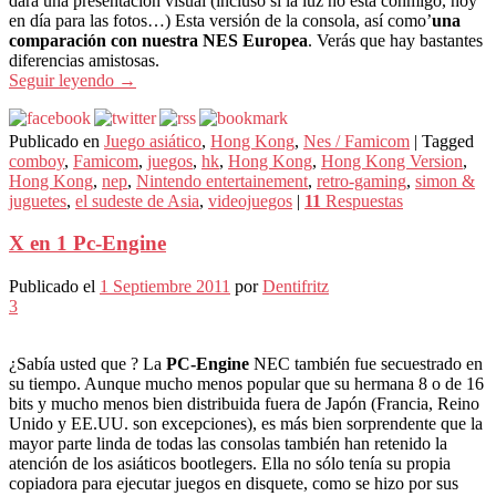
dará una presentación visual (incluso si la luz no está conmigo, hoy
en día para las fotos…) Esta versión de la consola, así como’
una
comparación con nuestra NES Europea
. Verás que hay bastantes
diferencias amistosas.
Seguir leyendo
→
Publicado en
Juego asiático
,
Hong Kong
,
Nes / Famicom
|
Tagged
comboy
,
Famicom
,
juegos
,
hk
,
Hong Kong
,
Hong Kong Version
,
Hong Kong
,
nep
,
Nintendo entertainement
,
retro-gaming
,
simon &
juguetes
,
el sudeste de Asia
,
videojuegos
|
11
Respuestas
X en 1 Pc-Engine
Publicado el
1 Septiembre 2011
por
Dentifritz
3
¿Sabía usted que ? La
PC-Engine
NEC también fue secuestrado en
su tiempo. Aunque mucho menos popular que su hermana 8 o de 16
bits y mucho menos bien distribuida fuera de Japón (Francia, Reino
Unido y EE.UU. son excepciones), es más bien sorprendente que la
mayor parte linda de todas las consolas también han retenido la
atención de los asiáticos bootlegers. Ella no sólo tenía su propia
copiadora para ejecutar juegos en disquete, como se hizo por sus