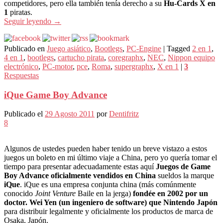
competidores, pero ella también tenía derecho a su
Hu-Cards X en
1
piratas.
Seguir leyendo
→
Publicado en
Juego asiático
,
Bootlegs
,
PC-Engine
|
Tagged
2 en 1
,
4 en 1
,
bootlegs
,
cartucho pirata
,
coregraphx
,
NEC
,
Nippon equipo
electrónico
,
PC-motor
,
pce
,
Roma
,
supergraphx
,
X en 1
|
3
Respuestas
iQue Game Boy Advance
Publicado el
29 Agosto 2011
por
Dentifritz
8
Algunos de ustedes pueden haber tenido un breve vistazo a estos
juegos un boleto en mi último viaje a China, pero yo quería tomar el
tiempo para presentar adecuadamente estas aquí
Juegos de Game
Boy Advance oficialmente vendidos en China
sueldos la marque
iQue
. iQue es una empresa conjunta china (más comúnmente
conocido
Joint Venture
Baile en la jerga)
fondée en 2002 por un
doctor. Wei Yen (un ingeniero de software) que Nintendo Japón
para distribuir legalmente y oficialmente los productos de marca de
Osaka, Japón.