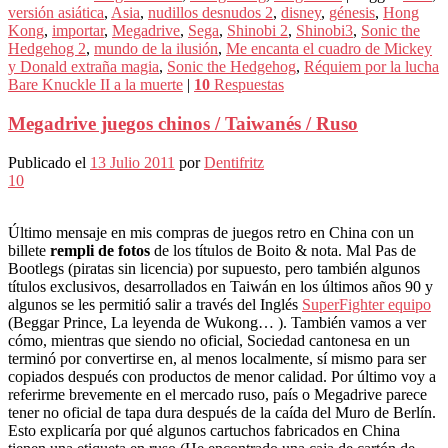
versión asiática
,
Asia
,
nudillos desnudos 2
,
disney
,
génesis
,
Hong
Kong
,
importar
,
Megadrive
,
Sega
,
Shinobi 2
,
Shinobi3
,
Sonic the
Hedgehog 2
,
mundo de la ilusión
,
Me encanta el cuadro de Mickey
y Donald extraña magia
,
Sonic the Hedgehog
,
Réquiem por la lucha
Bare Knuckle II a la muerte
|
10
Respuestas
Megadrive juegos chinos / Taiwanés / Ruso
Publicado el
13 Julio 2011
por
Dentifritz
10
Último mensaje en mis compras de juegos retro en China con un
billete
rempli de fotos
de los títulos de Boito & nota. Mal Pas de
Bootlegs (piratas sin licencia) por supuesto, pero también algunos
títulos exclusivos, desarrollados en Taiwán en los últimos años 90 y
algunos se les permitió salir a través del Inglés
SuperFighter equipo
(Beggar Prince, La leyenda de Wukong… ). También vamos a ver
cómo, mientras que siendo no oficial, Sociedad cantonesa en un
terminó por convertirse en, al menos localmente, sí mismo para ser
copiados después con productos de menor calidad. Por último voy a
referirme brevemente en el mercado ruso, país o Megadrive parece
tener no oficial de tapa dura después de la caída del Muro de Berlín.
Esto explicaría por qué algunos cartuchos fabricados en China