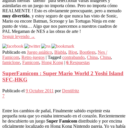
algunas hierbas “talento” para seleccionar varias imágenes y
asimilarlas en un juego no importa cómo. Pero no importa cómo
REALMENTE ! Esto es obviamente preocupante, pero a menudo
muy divertido
, y estoy seguro de que nunca has visto de Sonic,
Mario ou encore Batman, Scrooge y las Tortugas Ninja en este
punto de vista… Algo que nos parecemos a nuestros cuadros de
PAL Megaman de NES a las obras de arte !
Seguir leyendo
→
Publicado en
Juego asiático
,
Blabla
,
Blog
,
Bootlegs
,
Nes /
Famicom
,
Retro-juegos
|
Tagged
contrabando
,
China
,
China
,
famiclone
,
Famicom
,
Hong Kong
|
6
Respuestas
SuperFamicom : Super Mario World 2 Yoshi Island
SFC-HKG
Publicado el
9 Octubre 2011
por
Dentifritz
7
Entre los cambios de pañal, Finalmente sabido exprimir esta
pequeña nota que yo estaba interesado en el corazón. Recientemente
he descubierto un juego
Super Famicom
distribuido y por encima
oficialmente localizado en Hong Kong
Nintendo pareja. Yo ya había