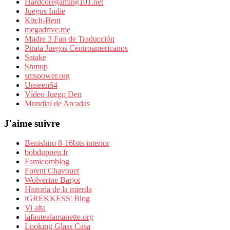
Hardcoregaming101.net
Juegos Indie
Kitch-Bent
megadrive.me
Madre 3 Fan de Traducción
Pirata Juegos Centroamericanos
Satake
Shmup
smspower.org
Unseen64
Vídeo Juego Den
Mundial de Arcadas
J'aime suivre
Benishiro 8-16bits interior
bobdupneu.fr
Famicomblog
Forent Chavouet
Wolverine Barjot
Historia de la mierda
iGREKKESS' Blog
Vi alta
lafautealamanette.org
Looking Glass Casa