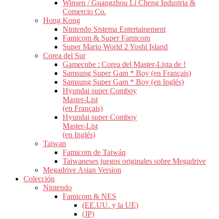
Winsen / Guangzhou Li Cheng Industria &
Comercio Co.
Hong Kong
Nintendo Sistema Entertainement
Famicom & Super Famicom
Super Mario World 2 Yoshi Island
Corea del Sur
Gamecube : Corea del Master-Lista de !
Samsung Super Gam * Boy (en Français)
Samsung Super Gam * Boy (en Inglés)
Hyundai super Comboy
Master-List
(en Français)
Hyundai super Comboy
Master-List
(en Inglés)
Taiwan
Famicom de Taiwán
Taiwaneses juegos originales sobre Megadrive
Megadrive Asian Version
Colección
Nintendo
Famicom & NES
(EE.UU. y la UE)
(JP)