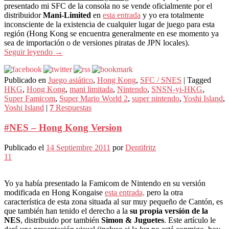
presentado mi SFC de la consola no se vende oficialmente por el
distribuidor
Mani-Limited
en
esta entrada
y yo era totalmente
inconsciente de la existencia de cualquier lugar de juego para esta
región (Hong Kong se encuentra generalmente en ese momento ya
sea de importación o de versiones piratas de JPN locales).
Seguir leyendo
→
Publicado en
Juego asiático
,
Hong Kong
,
SFC / SNES
|
Tagged
HKG
,
Hong Kong
,
mani limitada
,
Nintendo
,
SNSN-yi-HKG
,
Super Famicom
,
Super Mario World 2
,
super nintendo
,
Yoshi Island
,
Yoshi Island
|
7
Respuestas
#NES – Hong Kong Version
Publicado el
14 Septiembre 2011
por
Dentifritz
11
Yo ya había presentado la Famicom de Nintendo en su versión
modificada en Hong Kongaise
esta entrada,
pero la otra
característica de esta zona situada al sur muy pequeño de Cantón, es
que también han tenido el derecho a la
su propia versión de la
NES
, distribuido por también
Simon & Juguetes
. Este artículo le