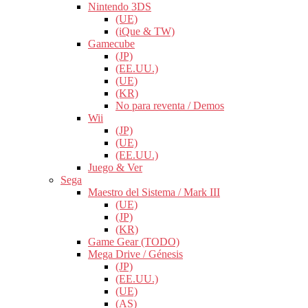
Nintendo 3DS
(UE)
(iQue & TW)
Gamecube
(JP)
(EE.UU.)
(UE)
(KR)
No para reventa / Demos
Wii
(JP)
(UE)
(EE.UU.)
Juego & Ver
Sega
Maestro del Sistema / Mark III
(UE)
(JP)
(KR)
Game Gear (TODO)
Mega Drive / Génesis
(JP)
(EE.UU.)
(UE)
(AS)