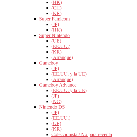
(HK)
(CH)
(KR)
Super Famicom
(JP)
(HK)
Super Nintendo
(UE)
(EE.UU.)
(KR)
(Arranque)
Gameboy
(JP)
(EE.UU. y la UE)
(Arranque)
Gameboy Advance
(EE.UU. y la UE)
(JP)
(NC)
Nintendo DS
(JP)
(EE.UU.)
(UE)
(KR)
Coleccionista / No para reventa