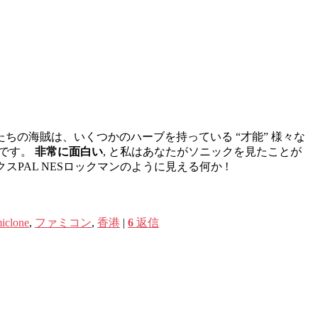
ちの海賊は、いくつかのハーブを持っている “才能” 様々な
いです。
非常に面白い
, と私はあなたがソニックを見たことが
PAL NESロックマンのように見える何か !
iclone
,
ファミコン
,
香港
|
6
返信