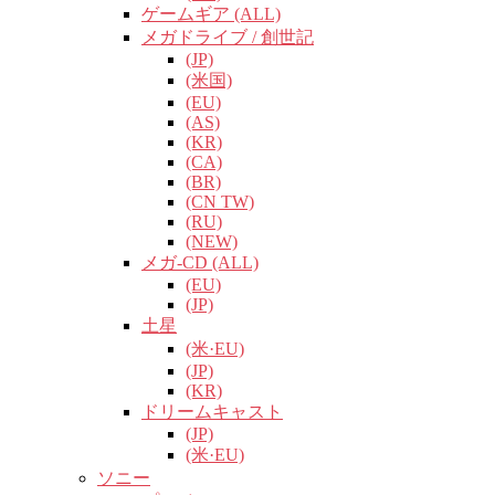
ゲームギア (ALL)
メガドライブ / 創世記
(JP)
(米国)
(EU)
(AS)
(KR)
(CA)
(BR)
(CN TW)
(RU)
(NEW)
メガ-CD (ALL)
(EU)
(JP)
土星
(米·EU)
(JP)
(KR)
ドリームキャスト
(JP)
(米·EU)
ソニー