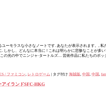
ーモラスな小さなノートです. あなたが表示されます。, 私た
 しかし、どんなに本当に ! これは明らかに悲惨なことが多
、この光の中でニンジャ·タートルズ… 芸術作品に私たちのボックス
ES / ファミコン
,
レトロゲーム
|
タグ付け
海賊版
,
中国
,
中国
,
fam
シーアイランドSFC-HKG