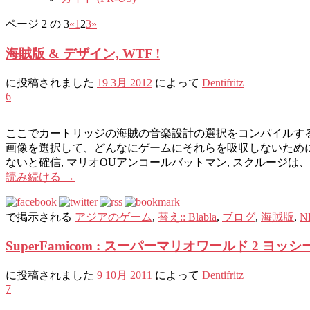
ページ 2 の 3
«
1
2
3
»
海賊版 & デザイン, WTF !
に投稿されました
19 3月 2012
によって
Dentifritz
6
ここでカートリッジの海賊の音楽設計の選択をコンパイルするユ
画像を選択して、どんなにゲームにそれらを吸収しないために.
ないと確信, マリオOUアンコールバットマン, スクルージは
読み続ける
→
で掲示される
アジアのゲーム
,
替え:: Blabla
,
ブログ
,
海賊版
,
N
SuperFamicom : スーパーマリオワールド 2 ヨッ
に投稿されました
9 10月 2011
によって
Dentifritz
7