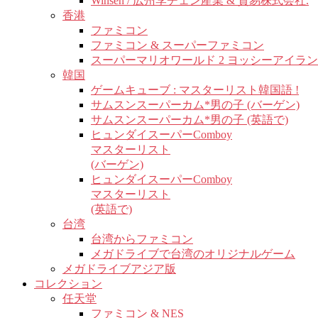
Winsen / 広州李チェン産業 & 貿易株式会社.
香港
ファミコン
ファミコン & スーパーファミコン
スーパーマリオワールド 2 ヨッシーアイラ
韓国
ゲームキューブ : マスターリスト韓国語 !
サムスンスーパーカム*男の子 (バーゲン)
サムスンスーパーカム*男の子 (英語で)
ヒュンダイスーパーComboy
マスターリスト
(バーゲン)
ヒュンダイスーパーComboy
マスターリスト
(英語で)
台湾
台湾からファミコン
メガドライブで台湾のオリジナルゲーム
メガドライブアジア版
コレクション
任天堂
ファミコン & NES