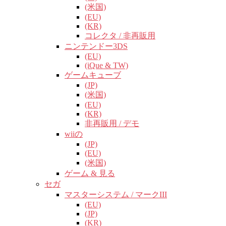
(米国)
(EU)
(KR)
コレクタ / 非再販用
ニンテンドー3DS
(EU)
(iQue & TW)
ゲームキューブ
(JP)
(米国)
(EU)
(KR)
非再販用 / デモ
wiiの
(JP)
(EU)
(米国)
ゲーム & 見る
セガ
マスターシステム / マークIII
(EU)
(JP)
(KR)