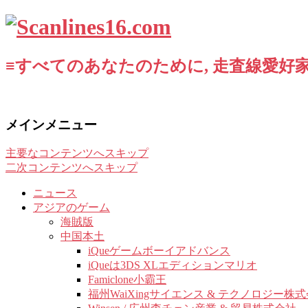
≡すべてのあなたのために, 走査線愛好家
メインメニュー
主要なコンテンツへスキップ
二次コンテンツへスキップ
ニュース
アジアのゲーム
海賊版
中国本土
iQueゲームボーイアドバンス
iQueは3DS XLエディションマリオ
Famiclone小霸王
福州WaiXingサイエンス & テクノロジー株式