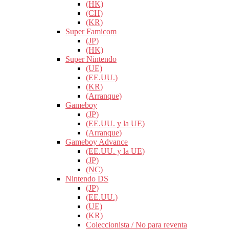
(HK)
(CH)
(KR)
Super Famicom
(JP)
(HK)
Super Nintendo
(UE)
(EE.UU.)
(KR)
(Arranque)
Gameboy
(JP)
(EE.UU. y la UE)
(Arranque)
Gameboy Advance
(EE.UU. y la UE)
(JP)
(NC)
Nintendo DS
(JP)
(EE.UU.)
(UE)
(KR)
Coleccionista / No para reventa