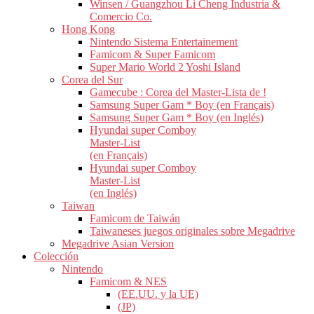
Winsen / Guangzhou Li Cheng Industria &
Comercio Co.
Hong Kong
Nintendo Sistema Entertainement
Famicom & Super Famicom
Super Mario World 2 Yoshi Island
Corea del Sur
Gamecube : Corea del Master-Lista de !
Samsung Super Gam * Boy (en Français)
Samsung Super Gam * Boy (en Inglés)
Hyundai super Comboy
Master-List
(en Français)
Hyundai super Comboy
Master-List
(en Inglés)
Taiwan
Famicom de Taiwán
Taiwaneses juegos originales sobre Megadrive
Megadrive Asian Version
Colección
Nintendo
Famicom & NES
(EE.UU. y la UE)
(JP)