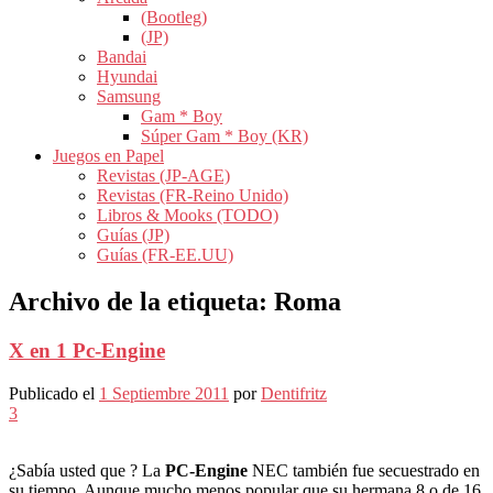
(Bootleg)
(JP)
Bandai
Hyundai
Samsung
Gam * Boy
Súper Gam * Boy (KR)
Juegos en Papel
Revistas (JP-AGE)
Revistas (FR-Reino Unido)
Libros & Mooks (TODO)
Guías (JP)
Guías (FR-EE.UU)
Archivo de la etiqueta:
Roma
X en 1 Pc-Engine
Publicado el
1 Septiembre 2011
por
Dentifritz
3
¿Sabía usted que ? La
PC-Engine
NEC también fue secuestrado en
su tiempo. Aunque mucho menos popular que su hermana 8 o de 16