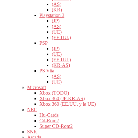
(AS)
(KR)
Playstation 3
(JP)
(AS)
(UE)
(EE.UU.)
PSP
(JP)
(UE)
(EE.UU.)
(KR-AS)
PS Vita
(AS)
(UE)
Microsoft
Xbox (TODO)
Xbox 360 (JP-KR-AS)
Xbox 360 (EE.UU. y la UE)
NEC
Hu-Cards
Cd-Rom2
Super CD-Rom2
SNK
Arcada