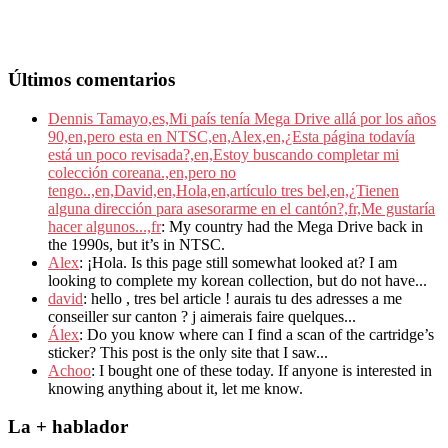
Últimos comentarios
Dennis Tamayo,es,Mi país tenía Mega Drive allá por los años
90,en,pero esta en NTSC,en,Alex,en,¿Esta página todavía
está un poco revisada?,en,Estoy buscando completar mi
colección coreana.,en,pero no
tengo..,en,David,en,Hola,en,artículo tres bel,en,¿Tienen
alguna dirección para asesorarme en el cantón?,fr,Me gustaría
hacer algunos...,fr
: My country had the Mega Drive back in
the 1990s, but it’s in NTSC.
Alex
: ¡Hola. Is this page still somewhat looked at? I am
looking to complete my korean collection, but do not have...
david
: hello , tres bel article ! aurais tu des adresses a me
conseiller sur canton ? j aimerais faire quelques...
Álex
: Do you know where can I find a scan of the cartridge’s
sticker? This post is the only site that I saw...
Achoo
: I bought one of these today. If anyone is interested in
knowing anything about it, let me know.
La + hablador