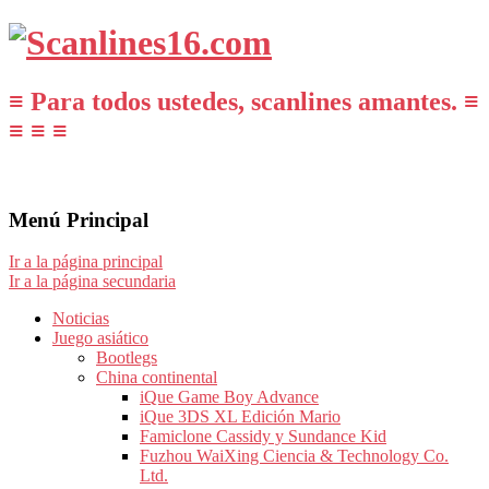
≡ Para todos ustedes, scanlines amantes. ≡
≡ ≡ ≡
Menú Principal
Ir a la página principal
Ir a la página secundaria
Noticias
Juego asiático
Bootlegs
China continental
iQue Game Boy Advance
iQue 3DS XL Edición Mario
Famiclone Cassidy y Sundance Kid
Fuzhou WaiXing Ciencia & Technology Co.
Ltd.