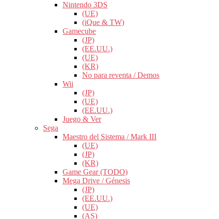
Nintendo 3DS
(UE)
(iQue & TW)
Gamecube
(JP)
(EE.UU.)
(UE)
(KR)
No para reventa / Demos
Wii
(JP)
(UE)
(EE.UU.)
Juego & Ver
Sega
Maestro del Sistema / Mark III
(UE)
(JP)
(KR)
Game Gear (TODO)
Mega Drive / Génesis
(JP)
(EE.UU.)
(UE)
(AS)