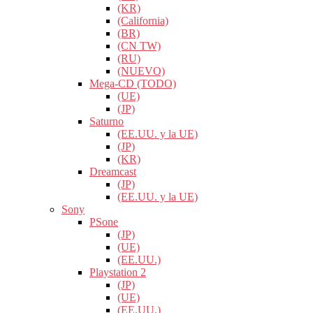
(KR)
(California)
(BR)
(CN TW)
(RU)
(NUEVO)
Mega-CD (TODO)
(UE)
(JP)
Saturno
(EE.UU. y la UE)
(JP)
(KR)
Dreamcast
(JP)
(EE.UU. y la UE)
Sony
PSone
(JP)
(UE)
(EE.UU.)
Playstation 2
(JP)
(UE)
(EE.UU.)