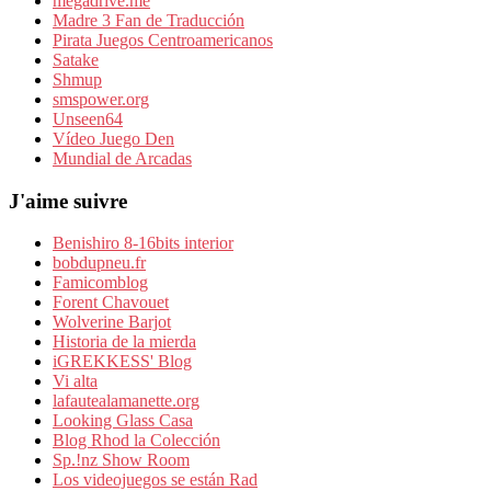
megadrive.me
Madre 3 Fan de Traducción
Pirata Juegos Centroamericanos
Satake
Shmup
smspower.org
Unseen64
Vídeo Juego Den
Mundial de Arcadas
J'aime suivre
Benishiro 8-16bits interior
bobdupneu.fr
Famicomblog
Forent Chavouet
Wolverine Barjot
Historia de la mierda
iGREKKESS' Blog
Vi alta
lafautealamanette.org
Looking Glass Casa
Blog Rhod la Colección
Sp.!nz Show Room
Los videojuegos se están Rad