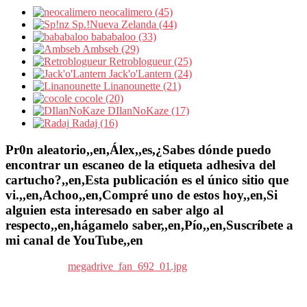
neocalimero (45)
Sp.!Nueva Zelanda (44)
bababaloo (33)
Ambseb (29)
Retroblogueur (25)
Jack'o'Lantern (24)
Linanounette (21)
cocole (20)
DIlanNoKaze (17)
Radaj (16)
Pr0n aleatorio,,en,Álex,,es,¿Sabes dónde puedo
encontrar un escaneo de la etiqueta adhesiva del
cartucho?,,en,Esta publicación es el único sitio que
vi.,,en,Achoo,,en,Compré uno de estos hoy,,en,Si
alguien esta interesado en saber algo al
respecto,,en,hágamelo saber,,en,Pío,,en,Suscríbete a
mi canal de YouTube,,en