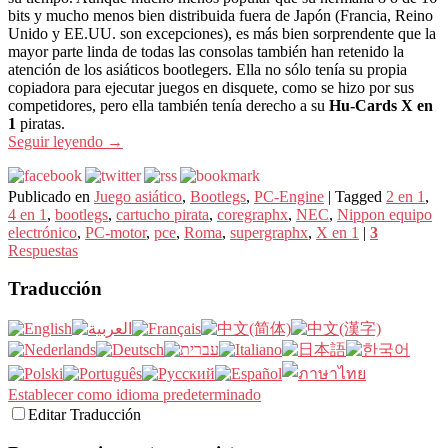
bits y mucho menos bien distribuida fuera de Japón (Francia, Reino
Unido y EE.UU. son excepciones), es más bien sorprendente que la
mayor parte linda de todas las consolas también han retenido la
atención de los asiáticos bootlegers. Ella no sólo tenía su propia
copiadora para ejecutar juegos en disquete, como se hizo por sus
competidores, pero ella también tenía derecho a su
Hu-Cards X en
1
piratas.
Seguir leyendo
→
Publicado en
Juego asiático
,
Bootlegs
,
PC-Engine
|
Tagged
2 en 1
,
4 en 1
,
bootlegs
,
cartucho pirata
,
coregraphx
,
NEC
,
Nippon equipo
electrónico
,
PC-motor
,
pce
,
Roma
,
supergraphx
,
X en 1
|
3
Respuestas
Traducción
Establecer como idioma predeterminado
Editar Traducción