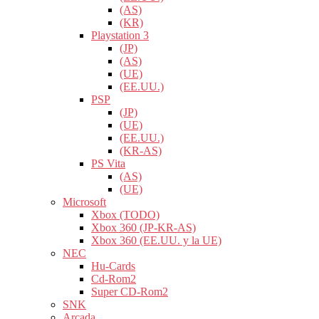
(AS)
(KR)
Playstation 3
(JP)
(AS)
(UE)
(EE.UU.)
PSP
(JP)
(UE)
(EE.UU.)
(KR-AS)
PS Vita
(AS)
(UE)
Microsoft
Xbox (TODO)
Xbox 360 (JP-KR-AS)
Xbox 360 (EE.UU. y la UE)
NEC
Hu-Cards
Cd-Rom2
Super CD-Rom2
SNK
Arcada