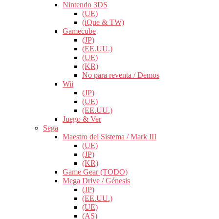
Nintendo 3DS
(UE)
(iQue & TW)
Gamecube
(JP)
(EE.UU.)
(UE)
(KR)
No para reventa / Demos
Wii
(JP)
(UE)
(EE.UU.)
Juego & Ver
Sega
Maestro del Sistema / Mark III
(UE)
(JP)
(KR)
Game Gear (TODO)
Mega Drive / Génesis
(JP)
(EE.UU.)
(UE)
(AS)