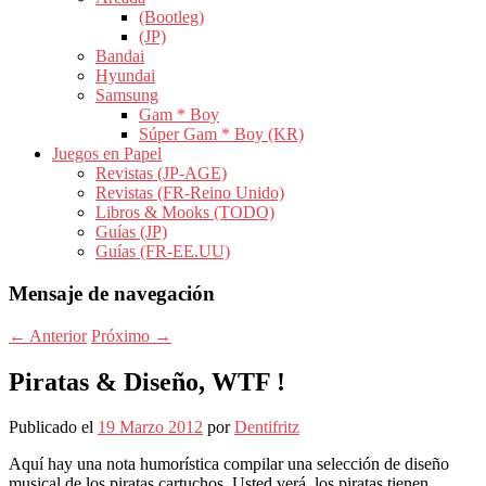
(Bootleg)
(JP)
Bandai
Hyundai
Samsung
Gam * Boy
Súper Gam * Boy (KR)
Juegos en Papel
Revistas (JP-AGE)
Revistas (FR-Reino Unido)
Libros & Mooks (TODO)
Guías (JP)
Guías (FR-EE.UU)
Mensaje de navegación
←
Anterior
Próximo
→
Piratas & Diseño, WTF !
Publicado el
19 Marzo 2012
por
Dentifritz
Aquí hay una nota humorística compilar una selección de diseño
musical de los piratas cartuchos. Usted verá, los piratas tienen