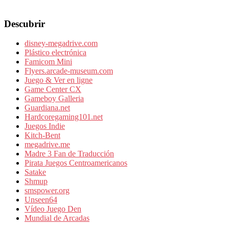
Descubrir
disney-megadrive.com
Plástico electrónica
Famicom Mini
Flyers.arcade-museum.com
Juego & Ver en ligne
Game Center CX
Gameboy Galleria
Guardiana.net
Hardcoregaming101.net
Juegos Indie
Kitch-Bent
megadrive.me
Madre 3 Fan de Traducción
Pirata Juegos Centroamericanos
Satake
Shmup
smspower.org
Unseen64
Vídeo Juego Den
Mundial de Arcadas