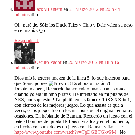
JackMLantern
en
21 Marzo 2012 en 20 h 44
minutos
dijo:
Oh, puré de. Sólo los Duck Tales y Chip y Dale valen su peso
en el maní. O_o’
Responder
↓
Oscuro Vador
en
26 Marzo 2012 en 18 h 16
minutos
dijo:
Dios mío la tercera imagen de la línea 5, lo que hicieron para
que Sonic pobres
?! Es ahora un ratón ?!
De otra manera, Recuerdo haber tenido unas cuantas rondas,
cuando yo era un niño piratas, He intentado en mi piratas de
NES, por supuesto, ! J'ai plutôt eu las fameux 10XXXX in 1,
con cientos de los mejores juegos. Lo que asusta es que a
veces, estos juegos fueron los mismos que el original, en raras
ocasiones. En hablando de Batman, Recuerdo un juego con el
bate al hombre del pirata I kiffais invitados y en el momento,
en hecho consumado, es un juego con Batman y flash =>
http://www.youtube.com/watch?v=TgDGBTGkvPM
. No