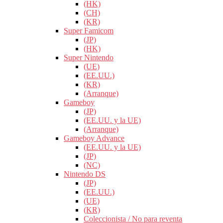
(HK)
(CH)
(KR)
Super Famicom
(JP)
(HK)
Super Nintendo
(UE)
(EE.UU.)
(KR)
(Arranque)
Gameboy
(JP)
(EE.UU. y la UE)
(Arranque)
Gameboy Advance
(EE.UU. y la UE)
(JP)
(NC)
Nintendo DS
(JP)
(EE.UU.)
(UE)
(KR)
Coleccionista / No para reventa