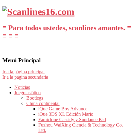
≡ Para todos ustedes, scanlines amantes. ≡
≡ ≡ ≡
Menú Principal
Ir a la página principal
Ir a la página secundaria
Noticias
Juego asiático
Bootlegs
China continental
iQue Game Boy Advance
iQue 3DS XL Edición Mario
Famiclone Cassidy y Sundance Kid
Fuzhou WaiXing Ciencia & Technology Co.
Ltd.