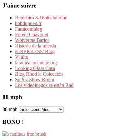
J'aime suivre
Benishiro 8-16bits interior
bobdupneu.fr
Famicomblog
Forent Chavouet
Wolverine Barjot
Historia de la mierda
iGREKKESS' Blog
Vi alta
lafautealamanette.org
Looking Glass Casa
Blog Rhod la Colección
Sp.!nz Show Room
Los videojuegos se están Rad
88 mph
88 mph
BONO !