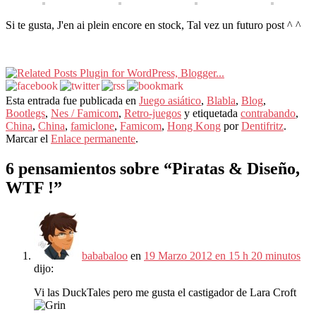
Si te gusta, J'en ai plein encore en stock, Tal vez un futuro post ^ ^
Esta entrada fue publicada en
Juego asiático
,
Blabla
,
Blog
,
Bootlegs
,
Nes / Famicom
,
Retro-juegos
y etiquetada
contrabando
,
China
,
China
,
famiclone
,
Famicom
,
Hong Kong
por
Dentifritz
.
Marcar el
Enlace permanente
.
6 pensamientos sobre “
Piratas & Diseño,
WTF !
”
bababaloo
en
19 Marzo 2012 en 15 h 20 minutos
dijo:
Vi las DuckTales pero me gusta el castigador de Lara Croft