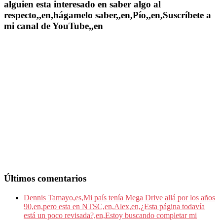
alguien esta interesado en saber algo al
respecto,,en,hágamelo saber,,en,Pío,,en,Suscríbete a
mi canal de YouTube,,en
Últimos comentarios
Dennis Tamayo,es,Mi país tenía Mega Drive allá por los años
90,en,pero esta en NTSC,en,Alex,en,¿Esta página todavía
está un poco revisada?,en,Estoy buscando completar mi