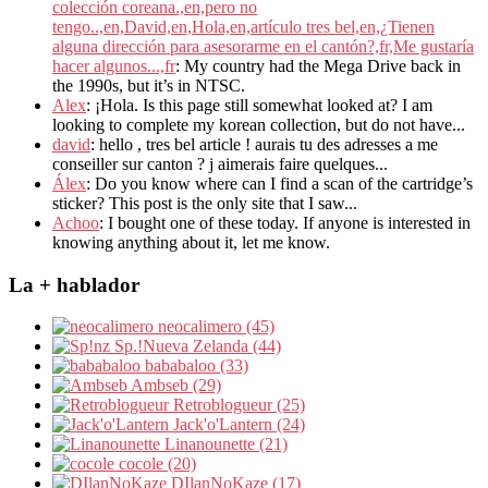
colección coreana.,en,pero no
tengo..,en,David,en,Hola,en,artículo tres bel,en,¿Tienen
alguna dirección para asesorarme en el cantón?,fr,Me gustaría
hacer algunos...,fr
: My country had the Mega Drive back in
the 1990s, but it’s in NTSC.
Alex
: ¡Hola. Is this page still somewhat looked at? I am
looking to complete my korean collection, but do not have...
david
: hello , tres bel article ! aurais tu des adresses a me
conseiller sur canton ? j aimerais faire quelques...
Álex
: Do you know where can I find a scan of the cartridge’s
sticker? This post is the only site that I saw...
Achoo
: I bought one of these today. If anyone is interested in
knowing anything about it, let me know.
La + hablador
neocalimero (45)
Sp.!Nueva Zelanda (44)
bababaloo (33)
Ambseb (29)
Retroblogueur (25)
Jack'o'Lantern (24)
Linanounette (21)
cocole (20)
DIlanNoKaze (17)