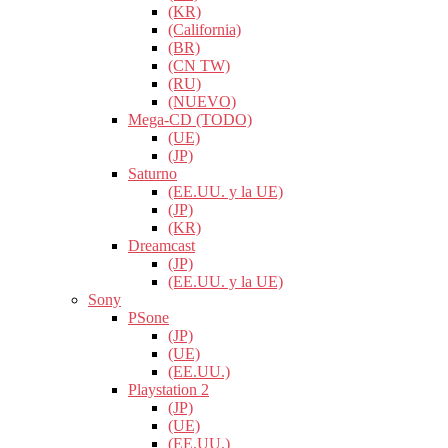
(KR)
(California)
(BR)
(CN TW)
(RU)
(NUEVO)
Mega-CD (TODO)
(UE)
(JP)
Saturno
(EE.UU. y la UE)
(JP)
(KR)
Dreamcast
(JP)
(EE.UU. y la UE)
Sony
PSone
(JP)
(UE)
(EE.UU.)
Playstation 2
(JP)
(UE)
(EE.UU.)