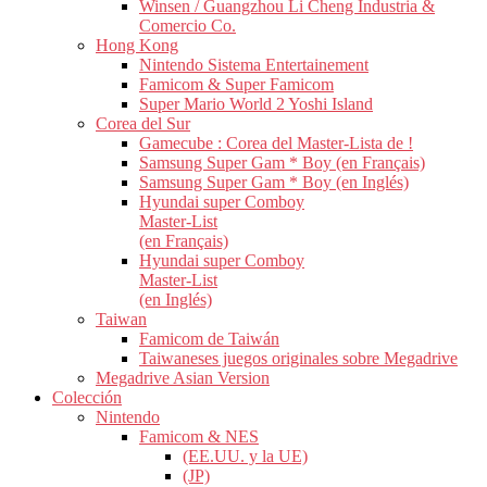
Winsen / Guangzhou Li Cheng Industria &
Comercio Co.
Hong Kong
Nintendo Sistema Entertainement
Famicom & Super Famicom
Super Mario World 2 Yoshi Island
Corea del Sur
Gamecube : Corea del Master-Lista de !
Samsung Super Gam * Boy (en Français)
Samsung Super Gam * Boy (en Inglés)
Hyundai super Comboy
Master-List
(en Français)
Hyundai super Comboy
Master-List
(en Inglés)
Taiwan
Famicom de Taiwán
Taiwaneses juegos originales sobre Megadrive
Megadrive Asian Version
Colección
Nintendo
Famicom & NES
(EE.UU. y la UE)
(JP)