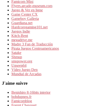
Famicom Mini
Flyers.arcade-museum.com
Juego & Ver en ligne
Game Center CX
Gameboy Galleria
Guardiana.net
Hardcoregaming101.net
Juegos Indie
Kitch-Bent
megadrive.me
Madre 3 Fan de Traducción
Pirata Juegos Centroamericanos
Satake
Shmup
smspower.org
Unseen64
Vídeo Juego Den
Mundial de Arcadas
J'aime suivre
Benishiro 8-16bits interior
bobdupneu.fr
Famicomblog
Forent Chavouet