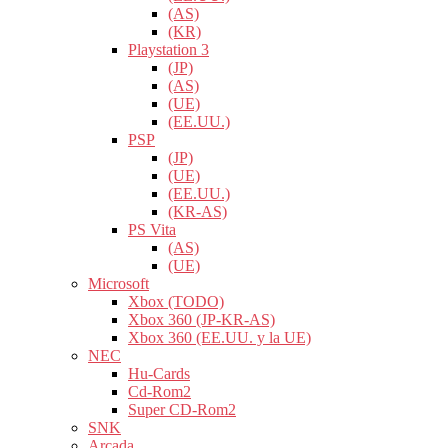
(AS)
(KR)
Playstation 3
(JP)
(AS)
(UE)
(EE.UU.)
PSP
(JP)
(UE)
(EE.UU.)
(KR-AS)
PS Vita
(AS)
(UE)
Microsoft
Xbox (TODO)
Xbox 360 (JP-KR-AS)
Xbox 360 (EE.UU. y la UE)
NEC
Hu-Cards
Cd-Rom2
Super CD-Rom2
SNK
Arcada