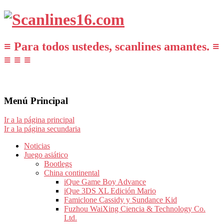
≡ Para todos ustedes, scanlines amantes. ≡
≡ ≡ ≡
Menú Principal
Ir a la página principal
Ir a la página secundaria
Noticias
Juego asiático
Bootlegs
China continental
iQue Game Boy Advance
iQue 3DS XL Edición Mario
Famiclone Cassidy y Sundance Kid
Fuzhou WaiXing Ciencia & Technology Co.
Ltd.