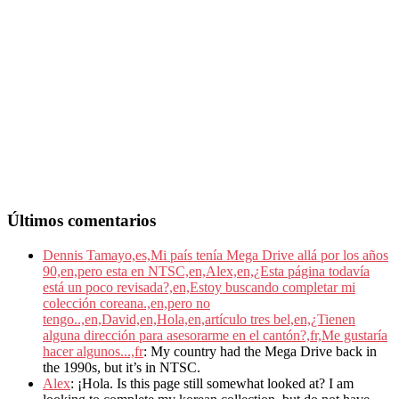
Últimos comentarios
Dennis Tamayo,es,Mi país tenía Mega Drive allá por los años
90,en,pero esta en NTSC,en,Alex,en,¿Esta página todavía
está un poco revisada?,en,Estoy buscando completar mi
colección coreana.,en,pero no
tengo..,en,David,en,Hola,en,artículo tres bel,en,¿Tienen
alguna dirección para asesorarme en el cantón?,fr,Me gustaría
hacer algunos...,fr
: My country had the Mega Drive back in
the 1990s, but it’s in NTSC.
Alex
: ¡Hola. Is this page still somewhat looked at? I am