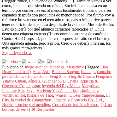
(Beggar Prince, La leyenda de Wukong… ). También vamos a ver
cómo, mientras que siendo no oficial, Sociedad cantonesa en un
terminó por convertirse en, al menos localmente, sí mismo para ser
copiados después con productos de menor calidad. Por último voy a
referirme brevemente en el mercado ruso, país o Megadrive parece
tener no oficial de tapa dura después de la caída del Muro de Berlín.
Esto explicaría por qué algunos cartuchos fabricados en China
tienen una etiqueta en ruso (He encontrado una caja de cartón de
Contra Hard Corps así, podrás ver después del salto en el boleto).
Una apretada agenda, pero a priori, Creo que debería interesar, los
más graves retro-gamers !
Seguir leyendo
→
Publicado en
Juego asiático
,
Bootlegs
,
Megadrive
|
Tagged
Lian
Huan Pao Una Q
,
Asia
,
Asia
,
Baoxiao Sanguo
,
bootlegs
,
cartucho
pirata
,
China
,
China
,
Chino
,
Feng Shen Ying Jie Chuan
,
Fengshen
Yingjie Chuan
,
génesis
,
Guangzhou Li Cheng Industria &
Comercio Co
,
importar
,
leyenda del Rey Mono
,
Megadrive
,
Phantasy Star
,
Sega
,
Hu Feng Yun Zhuan shuǐ
,
shuihufeng
yunzhuan
,
sol
,
historia de Thor
,
Winsen
,
Dioses Yangjiechuan
,
Li
City, la ciudad de Guangzhou Industria y Comercio Co., Ltd.
,
Nuevo príncipe y el mendigo
,
Comedia de los Tres Reinos
,
Q Una
burbuja de serie
|
10
Respuestas