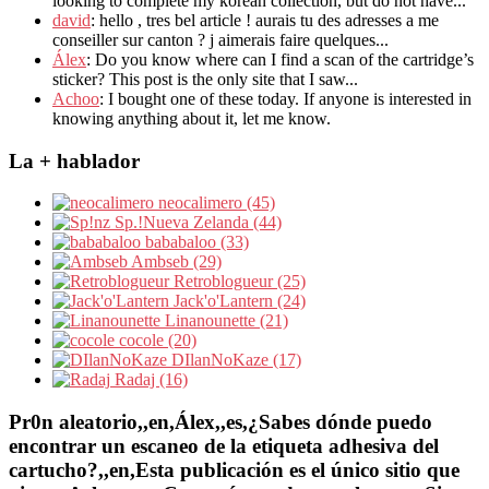
looking to complete my korean collection, but do not have...
david
: hello , tres bel article ! aurais tu des adresses a me
conseiller sur canton ? j aimerais faire quelques...
Álex
: Do you know where can I find a scan of the cartridge’s
sticker? This post is the only site that I saw...
Achoo
: I bought one of these today. If anyone is interested in
knowing anything about it, let me know.
La + hablador
neocalimero (45)
Sp.!Nueva Zelanda (44)
bababaloo (33)
Ambseb (29)
Retroblogueur (25)
Jack'o'Lantern (24)
Linanounette (21)
cocole (20)
DIlanNoKaze (17)
Radaj (16)
Pr0n aleatorio,,en,Álex,,es,¿Sabes dónde puedo
encontrar un escaneo de la etiqueta adhesiva del
cartucho?,,en,Esta publicación es el único sitio que