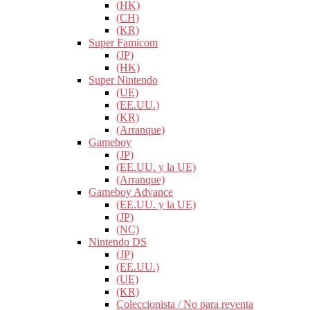
(HK)
(CH)
(KR)
Super Famicom
(JP)
(HK)
Super Nintendo
(UE)
(EE.UU.)
(KR)
(Arranque)
Gameboy
(JP)
(EE.UU. y la UE)
(Arranque)
Gameboy Advance
(EE.UU. y la UE)
(JP)
(NC)
Nintendo DS
(JP)
(EE.UU.)
(UE)
(KR)
Coleccionista / No para reventa