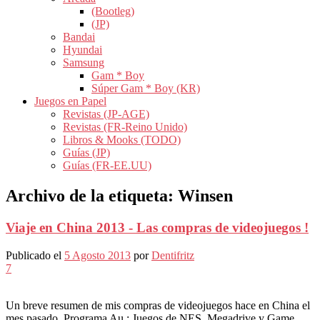
(Bootleg)
(JP)
Bandai
Hyundai
Samsung
Gam * Boy
Súper Gam * Boy (KR)
Juegos en Papel
Revistas (JP-AGE)
Revistas (FR-Reino Unido)
Libros & Mooks (TODO)
Guías (JP)
Guías (FR-EE.UU)
Archivo de la etiqueta:
Winsen
Viaje en China 2013 - Las compras de videojuegos !
Publicado el
5 Agosto 2013
por
Dentifritz
7
Un breve resumen de mis compras de videojuegos hace en China el
mes pasado. Programa Au : Juegos de NES, Megadrive y Game