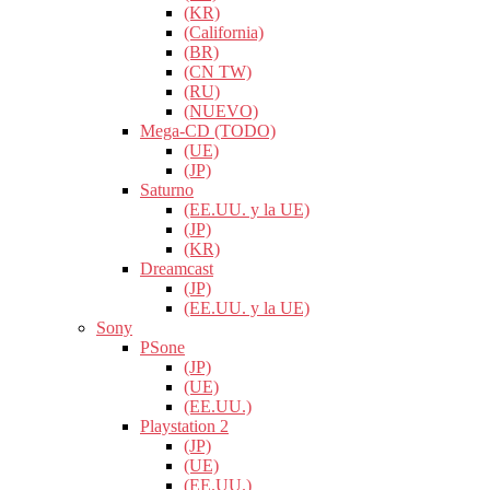
(KR)
(California)
(BR)
(CN TW)
(RU)
(NUEVO)
Mega-CD (TODO)
(UE)
(JP)
Saturno
(EE.UU. y la UE)
(JP)
(KR)
Dreamcast
(JP)
(EE.UU. y la UE)
Sony
PSone
(JP)
(UE)
(EE.UU.)
Playstation 2
(JP)
(UE)
(EE.UU.)