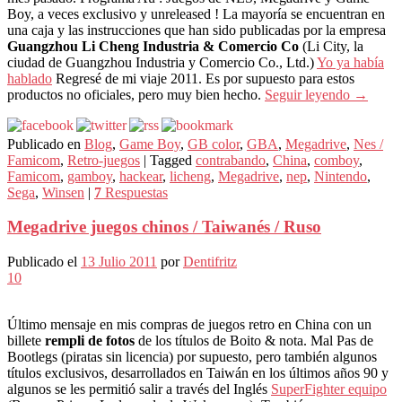
Boy, a veces exclusivo y unreleased ! La mayoría se encuentran en
una caja y las instrucciones que han sido publicadas por la empresa
Guangzhou Li Cheng Industria & Comercio Co
(Li City, la
ciudad de Guangzhou Industria y Comercio Co., Ltd.)
Yo ya había
hablado
Regresé de mi viaje 2011. Es por supuesto para estos
productos no oficiales, pero muy bien hecho.
Seguir leyendo
→
Publicado en
Blog
,
Game Boy
,
GB color
,
GBA
,
Megadrive
,
Nes /
Famicom
,
Retro-juegos
|
Tagged
contrabando
,
China
,
comboy
,
Famicom
,
gamboy
,
hackear
,
licheng
,
Megadrive
,
nep
,
Nintendo
,
Sega
,
Winsen
|
7
Respuestas
Megadrive juegos chinos / Taiwanés / Ruso
Publicado el
13 Julio 2011
por
Dentifritz
10
Último mensaje en mis compras de juegos retro en China con un
billete
rempli de fotos
de los títulos de Boito & nota. Mal Pas de
Bootlegs (piratas sin licencia) por supuesto, pero también algunos
títulos exclusivos, desarrollados en Taiwán en los últimos años 90 y
algunos se les permitió salir a través del Inglés
SuperFighter equipo