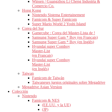
Winsen / Guangzhou Li Cheng Industria &
Comercio Co.
Hong Kong
Nintendo Sistema Entertainement
Famicom & Super Famicom
Super Mario World 2 Yoshi Island
Corea del Sur
Gamecube : Corea del Master-Lista de !
Samsung Super Gam * Boy (en Français)
Samsung Super Gam * Boy (en Inglés)
Hyundai super Comboy
Master-List
(en Français)
Hyundai super Comboy
Master-List
(en Inglés)
Taiwan
Famicom de Taiwán
Taiwaneses juegos originales sobre Megadrive
Megadrive Asian Version
Colección
Nintendo
Famicom & NES
(EE.UU. y la UE)
(JP)