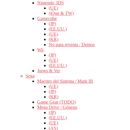
Nintendo 3DS
(UE)
(iQue & TW)
Gamecube
(JP)
(EE.UU.)
(UE)
(KR)
No para reventa / Demos
Wii
(JP)
(UE)
(EE.UU.)
Juego & Ver
Sega
Maestro del Sistema / Mark III
(UE)
(JP)
(KR)
Game Gear (TODO)
Mega Drive / Génesis
(JP)
(EE.UU.)
(UE)
(AS)