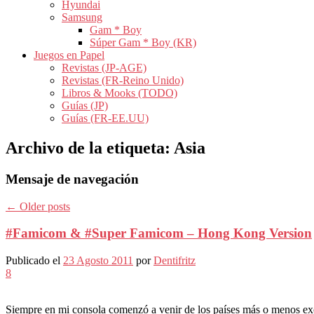
Hyundai
Samsung
Gam * Boy
Súper Gam * Boy (KR)
Juegos en Papel
Revistas (JP-AGE)
Revistas (FR-Reino Unido)
Libros & Mooks (TODO)
Guías (JP)
Guías (FR-EE.UU)
Archivo de la etiqueta:
Asia
Mensaje de navegación
←
Older posts
#Famicom & #Super Famicom – Hong Kong Version
Publicado el
23 Agosto 2011
por
Dentifritz
8
Siempre en mi consola comenzó a venir de los países más o menos exó