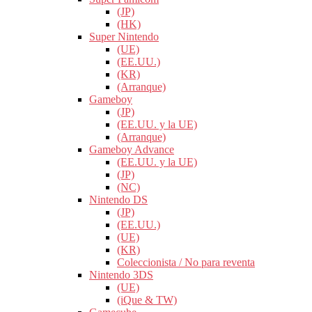
(JP)
(HK)
Super Nintendo
(UE)
(EE.UU.)
(KR)
(Arranque)
Gameboy
(JP)
(EE.UU. y la UE)
(Arranque)
Gameboy Advance
(EE.UU. y la UE)
(JP)
(NC)
Nintendo DS
(JP)
(EE.UU.)
(UE)
(KR)
Coleccionista / No para reventa
Nintendo 3DS
(UE)
(iQue & TW)