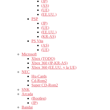
(JP)
(AS)
(UE)
(EE.UU.)
PSP
(JP)
(UE)
(EE.UU.)
(KR-AS)
PS Vita
(AS)
(UE)
Microsoft
Xbox (TODO)
Xbox 360 (JP-KR-AS)
Xbox 360 (EE.UU. y la UE)
NEC
Hu-Cards
Cd-Rom2
Super CD-Rom2
SNK
Arcada
(Bootleg)
(JP)
Bandai