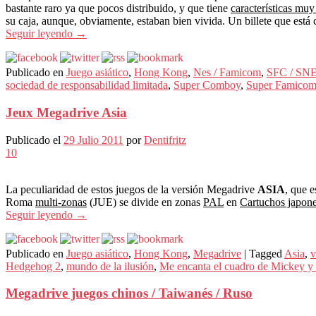
bastante raro ya que pocos distribuido, y que tiene
características muy
su caja, aunque, obviamente, estaban bien vivida. Un billete que est
Seguir leyendo
→
Publicado en
Juego asiático
,
Hong Kong
,
Nes / Famicom
,
SFC / SN
sociedad de responsabilidad limitada
,
Super Comboy
,
Super Famico
Jeux Megadrive Asia
Publicado el
29 Julio 2011
por
Dentifritz
10
La peculiaridad de estos juegos de la versión Megadrive
ASIA
, que 
Roma
multi-zonas
(JUE) se divide en zonas
PAL
en
Cartuchos japon
Seguir leyendo
→
Publicado en
Juego asiático
,
Hong Kong
,
Megadrive
|
Tagged
Asia
,
v
Hedgehog 2
,
mundo de la ilusión
,
Me encanta el cuadro de Mickey y
Megadrive juegos chinos / Taiwanés / Ruso