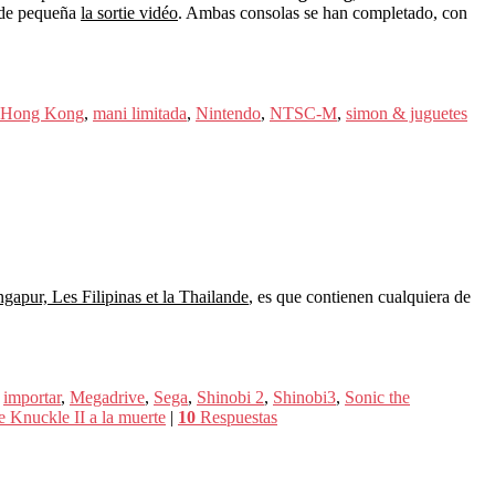
l de pequeña
la sortie vidéo
. Ambas consolas se han completado, con
Hong Kong
,
mani limitada
,
Nintendo
,
NTSC-M
,
simon & juguetes
apur, Les Filipinas et la Thailande
, es que contienen cualquiera de
,
importar
,
Megadrive
,
Sega
,
Shinobi 2
,
Shinobi3
,
Sonic the
 Knuckle II a la muerte
|
10
Respuestas