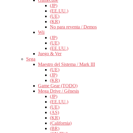
Gamecube
(JP)
(EE.UU.)
(UE)
(KR)
No para reventa / Demos
Wii
(JP)
(UE)
(EE.UU.)
Juego & Ver
Sega
Maestro del Sistema / Mark III
(UE)
(JP)
(KR)
Game Gear (TODO)
Mega Drive / Génesis
(JP)
(EE.UU.)
(UE)
(AS)
(KR)
(California)
(BR)