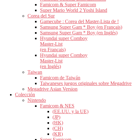
Famicom & Super Famicom
Super Mario World 2 Yoshi Island
Corea del Sur
Gamecube : Corea del Master-Lista de !
Samsung Super Gam * Boy (en Français)
Samsung Super Gam * Boy (en Inglés)
Hyundai super Comboy
Master-List
(en Français)
Hyundai super Comboy
Master-List
(en Inglés)
Taiwan
Famicom de Taiwán
Taiwaneses juegos originales sobre Megadrive
Megadrive Asian Version
Colección
Nintendo
Famicom & NES
(EE.UU. y la UE)
(JP)
(HK)
(CH)
(KR)
Super Famicom