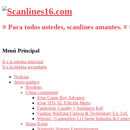
≡ Para todos ustedes, scanlines amantes. ≡ 
Menú Principal
Ir a la página principal
Ir a la página secundaria
Noticias
Juego asiático
Bootlegs
China continental
iQue Game Boy Advance
iQue 3DS XL Edición Mario
Famiclone Cassidy y Sundance Kid
Fuzhou WaiXing Ciencia & Technology Co. Ltd.
Winsen / Guangzhou Li Cheng Industria & Comer
Hong Kong
Nintendo Sistema Entertainement