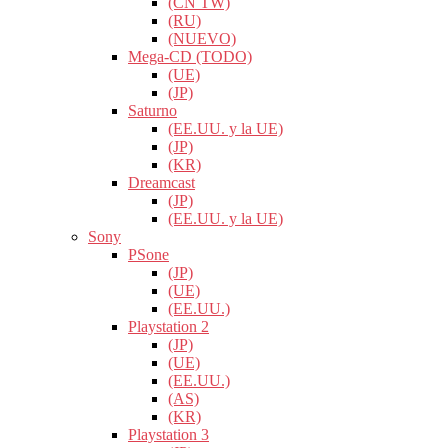
(CN TW)
(RU)
(NUEVO)
Mega-CD (TODO)
(UE)
(JP)
Saturno
(EE.UU. y la UE)
(JP)
(KR)
Dreamcast
(JP)
(EE.UU. y la UE)
Sony
PSone
(JP)
(UE)
(EE.UU.)
Playstation 2
(JP)
(UE)
(EE.UU.)
(AS)
(KR)
Playstation 3