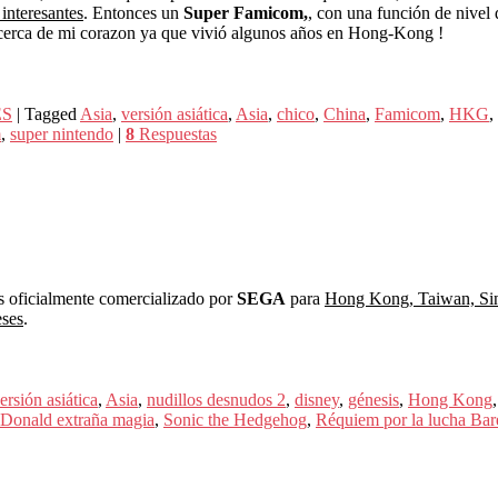
 interesantes
. Entonces un
Super Famicom,
, con una función de nive
á cerca de mi corazon ya que vivió algunos años en Hong-Kong !
ES
|
Tagged
Asia
,
versión asiática
,
Asia
,
chico
,
China
,
Famicom
,
HKG
,
m
,
super nintendo
|
8
Respuestas
es oficialmente comercializado por
SEGA
para
Hong Kong, Taiwan, Sing
eses
.
ersión asiática
,
Asia
,
nudillos desnudos 2
,
disney
,
génesis
,
Hong Kong
 Donald extraña magia
,
Sonic the Hedgehog
,
Réquiem por la lucha Bare