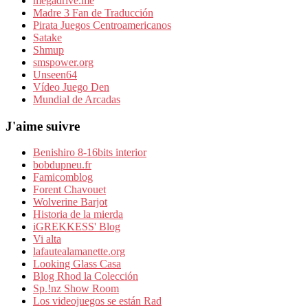
megadrive.me
Madre 3 Fan de Traducción
Pirata Juegos Centroamericanos
Satake
Shmup
smspower.org
Unseen64
Vídeo Juego Den
Mundial de Arcadas
J'aime suivre
Benishiro 8-16bits interior
bobdupneu.fr
Famicomblog
Forent Chavouet
Wolverine Barjot
Historia de la mierda
iGREKKESS' Blog
Vi alta
lafautealamanette.org
Looking Glass Casa
Blog Rhod la Colección
Sp.!nz Show Room
Los videojuegos se están Rad