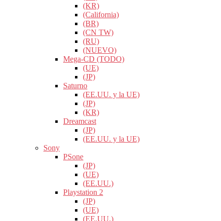
(KR)
(California)
(BR)
(CN TW)
(RU)
(NUEVO)
Mega-CD (TODO)
(UE)
(JP)
Saturno
(EE.UU. y la UE)
(JP)
(KR)
Dreamcast
(JP)
(EE.UU. y la UE)
Sony
PSone
(JP)
(UE)
(EE.UU.)
Playstation 2
(JP)
(UE)
(EE.UU.)