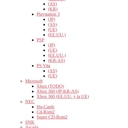
(AS)
(KR)
Playstation 3
(JP)
(AS)
(UE)
(EE.UU.)
PSP
(JP)
(UE)
(EE.UU.)
(KR-AS)
PS Vita
(AS)
(UE)
Microsoft
Xbox (TODO)
Xbox 360 (JP-KR-AS)
Xbox 360 (EE.UU. y la UE)
NEC
Hu-Cards
Cd-Rom2
Super CD-Rom2
SNK
Arcada