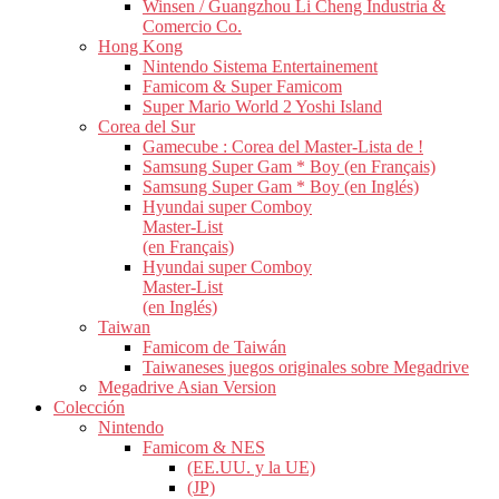
Winsen / Guangzhou Li Cheng Industria &
Comercio Co.
Hong Kong
Nintendo Sistema Entertainement
Famicom & Super Famicom
Super Mario World 2 Yoshi Island
Corea del Sur
Gamecube : Corea del Master-Lista de !
Samsung Super Gam * Boy (en Français)
Samsung Super Gam * Boy (en Inglés)
Hyundai super Comboy
Master-List
(en Français)
Hyundai super Comboy
Master-List
(en Inglés)
Taiwan
Famicom de Taiwán
Taiwaneses juegos originales sobre Megadrive
Megadrive Asian Version
Colección
Nintendo
Famicom & NES
(EE.UU. y la UE)
(JP)