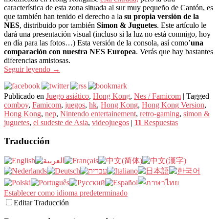
característica de esta zona situada al sur muy pequeño de Cantón, es
que también han tenido el derecho a la
su propia versión de la
NES
, distribuido por también
Simon & Juguetes
. Este artículo le
dará una presentación visual (incluso si la luz no está conmigo, hoy
en día para las fotos…) Esta versión de la consola, así como’
una
comparación con nuestra NES Europea
. Verás que hay bastantes
diferencias amistosas.
Seguir leyendo
→
Publicado en
Juego asiático
,
Hong Kong
,
Nes / Famicom
|
Tagged
comboy
,
Famicom
,
juegos
,
hk
,
Hong Kong
,
Hong Kong Version
,
Hong Kong
,
nep
,
Nintendo entertainement
,
retro-gaming
,
simon &
juguetes
,
el sudeste de Asia
,
videojuegos
|
11
Respuestas
Traducción
Establecer como idioma predeterminado
Editar Traducción