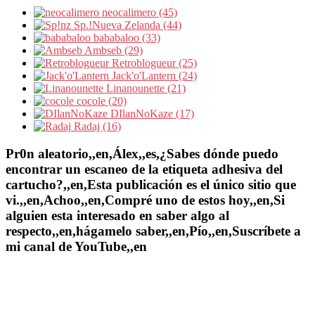
neocalimero (45)
Sp.!Nueva Zelanda (44)
bababaloo (33)
Ambseb (29)
Retroblogueur (25)
Jack'o'Lantern (24)
Linanounette (21)
cocole (20)
DIlanNoKaze (17)
Radaj (16)
Pr0n aleatorio,,en,Álex,,es,¿Sabes dónde puedo
encontrar un escaneo de la etiqueta adhesiva del
cartucho?,,en,Esta publicación es el único sitio que
vi.,,en,Achoo,,en,Compré uno de estos hoy,,en,Si
alguien esta interesado en saber algo al
respecto,,en,hágamelo saber,,en,Pío,,en,Suscríbete a
mi canal de YouTube,,en