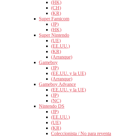
(HK)
(CH)
(KR)
Super Famicom
(JP)
(HK)
Super Nintendo
(UE)
(EE.UU.)
(KR)
(Arranque)
Gameboy
(JP)
(EE.UU. y la UE)
(Arranque)
Gameboy Advance
(EE.UU. y la UE)
(JP)
(NC)
Nintendo DS
(JP)
(EE.UU.)
(UE)
(KR)
Coleccionista / No para reventa