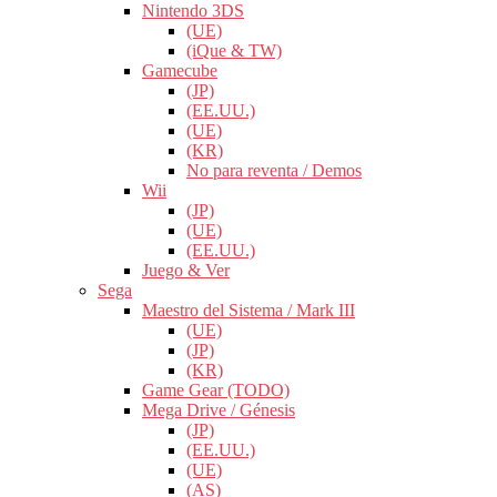
Nintendo 3DS
(UE)
(iQue & TW)
Gamecube
(JP)
(EE.UU.)
(UE)
(KR)
No para reventa / Demos
Wii
(JP)
(UE)
(EE.UU.)
Juego & Ver
Sega
Maestro del Sistema / Mark III
(UE)
(JP)
(KR)
Game Gear (TODO)
Mega Drive / Génesis
(JP)
(EE.UU.)
(UE)
(AS)