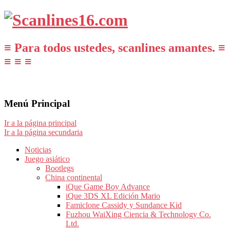
≡ Para todos ustedes, scanlines amantes. ≡
≡ ≡ ≡
Menú Principal
Ir a la página principal
Ir a la página secundaria
Noticias
Juego asiático
Bootlegs
China continental
iQue Game Boy Advance
iQue 3DS XL Edición Mario
Famiclone Cassidy y Sundance Kid
Fuzhou WaiXing Ciencia & Technology Co.
Ltd.