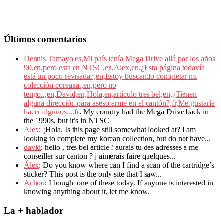
Últimos comentarios
Dennis Tamayo,es,Mi país tenía Mega Drive allá por los años
90,en,pero esta en NTSC,en,Alex,en,¿Esta página todavía
está un poco revisada?,en,Estoy buscando completar mi
colección coreana.,en,pero no
tengo..,en,David,en,Hola,en,artículo tres bel,en,¿Tienen
alguna dirección para asesorarme en el cantón?,fr,Me gustaría
hacer algunos...,fr
: My country had the Mega Drive back in
the 1990s, but it’s in NTSC.
Alex
: ¡Hola. Is this page still somewhat looked at? I am
looking to complete my korean collection, but do not have...
david
: hello , tres bel article ! aurais tu des adresses a me
conseiller sur canton ? j aimerais faire quelques...
Álex
: Do you know where can I find a scan of the cartridge’s
sticker? This post is the only site that I saw...
Achoo
: I bought one of these today. If anyone is interested in
knowing anything about it, let me know.
La + hablador