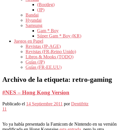
(Bootleg)
(JP)
Bandai
Hyundai
Samsung
Gam * Boy
Súper Gam * Boy (KR)
Juegos en Papel
Revistas (JP-AGE)
Revistas (FR-Reino Unido)
Libros & Mooks (TODO)
Guías (JP)
Guías (FR-EE.UU)
Archivo de la etiqueta:
retro-gaming
#NES – Hong Kong Version
Publicado el
14 Septiembre 2011
por
Dentifritz
11
Yo ya había presentado la Famicom de Nintendo en su versión
modificada en Hong Kongaise
esta entrada,
pero la otra