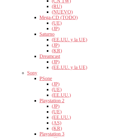
(CN TW)
(RU)
(NUEVO)
Mega-CD (TODO)
(UE)
(JP)
Saturno
(EE.UU. y la UE)
(JP)
(KR)
Dreamcast
(JP)
(EE.UU. y la UE)
Sony
PSone
(JP)
(UE)
(EE.UU.)
Playstation 2
(JP)
(UE)
(EE.UU.)
(AS)
(KR)
Playstation 3