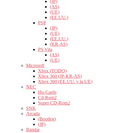
(JP)
(AS)
(UE)
(EE.UU.)
PSP
(JP)
(UE)
(EE.UU.)
(KR-AS)
PS Vita
(AS)
(UE)
Microsoft
Xbox (TODO)
Xbox 360 (JP-KR-AS)
Xbox 360 (EE.UU. y la UE)
NEC
Hu-Cards
Cd-Rom2
Super CD-Rom2
SNK
Arcada
(Bootleg)
(JP)
Bandai