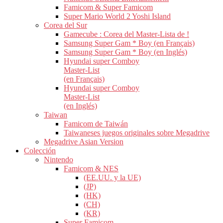
Famicom & Super Famicom
Super Mario World 2 Yoshi Island
Corea del Sur
Gamecube : Corea del Master-Lista de !
Samsung Super Gam * Boy (en Français)
Samsung Super Gam * Boy (en Inglés)
Hyundai super Comboy
Master-List
(en Français)
Hyundai super Comboy
Master-List
(en Inglés)
Taiwan
Famicom de Taiwán
Taiwaneses juegos originales sobre Megadrive
Megadrive Asian Version
Colección
Nintendo
Famicom & NES
(EE.UU. y la UE)
(JP)
(HK)
(CH)
(KR)
Super Famicom