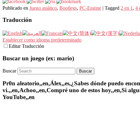
Publicado en
Juego asiático
,
Bootlegs
,
PC-Engine
|
Tagged
2 en 1
,
4 
Traducción
Establecer como idioma predeterminado
Editar Traducción
Buscar un juego (ex: mario)
Buscar
Pr0n aleatorio,,en,Álex,,es,¿Sabes dónde puedo encontr
vi.,,en,Achoo,,en,Compré uno de estos hoy,,en,Si algui
YouTube,,en