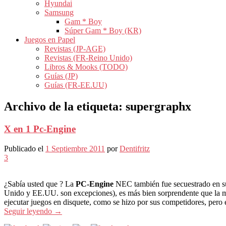
Hyundai
Samsung
Gam * Boy
Súper Gam * Boy (KR)
Juegos en Papel
Revistas (JP-AGE)
Revistas (FR-Reino Unido)
Libros & Mooks (TODO)
Guías (JP)
Guías (FR-EE.UU)
Archivo de la etiqueta:
supergraphx
X en 1 Pc-Engine
Publicado el
1 Septiembre 2011
por
Dentifritz
3
¿Sabía usted que ? La
PC-Engine
NEC también fue secuestrado en su
Unido y EE.UU. son excepciones), es más bien sorprendente que la mayo
ejecutar juegos en disquete, como se hizo por sus competidores, pero 
Seguir leyendo
→