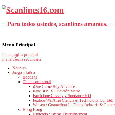
≡ Para todos ustedes, scanlines amantes. ≡ 
Menú Principal
Ir a la página principal
Ir a la página secundaria
Noticias
Juego asiático
Bootlegs
China continental
iQue Game Boy Advance
iQue 3DS XL Edición Mario
Famiclone Cassidy y Sundance Kid
Fuzhou WaiXing Ciencia & Technology Co. Ltd.
Winsen / Guangzhou Li Cheng Industria & Comer
Hong Kong
Nintendo Sistema Entertainement