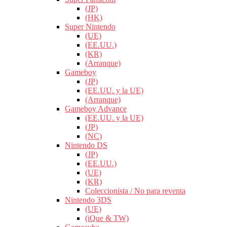
(JP)
(HK)
Super Nintendo
(UE)
(EE.UU.)
(KR)
(Arranque)
Gameboy
(JP)
(EE.UU. y la UE)
(Arranque)
Gameboy Advance
(EE.UU. y la UE)
(JP)
(NC)
Nintendo DS
(JP)
(EE.UU.)
(UE)
(KR)
Coleccionista / No para reventa
Nintendo 3DS
(UE)
(iQue & TW)