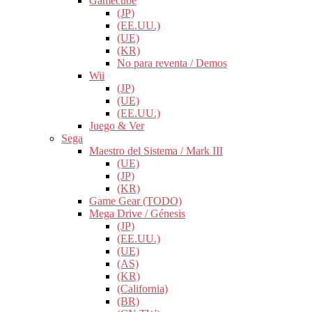
Gamecube
(JP)
(EE.UU.)
(UE)
(KR)
No para reventa / Demos
Wii
(JP)
(UE)
(EE.UU.)
Juego & Ver
Sega
Maestro del Sistema / Mark III
(UE)
(JP)
(KR)
Game Gear (TODO)
Mega Drive / Génesis
(JP)
(EE.UU.)
(UE)
(AS)
(KR)
(California)
(BR)