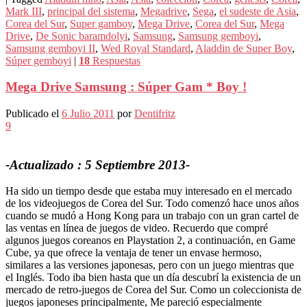
Mark III
,
principal del sistema
,
Megadrive
,
Sega
,
el sudeste de Asia
,
Corea del Sur
,
Super gamboy
,
Mega Drive
,
Corea del Sur
,
Mega
Drive
,
De Sonic baramdolyi
,
Samsung
,
Samsung gemboyi
,
Samsung gemboyi II
,
Wed Royal Standard
,
Aladdin de Super Boy
,
Súper gemboyi
|
18
Respuestas
Mega Drive Samsung : Súper Gam * Boy !
Publicado el
6 Julio 2011
por
Dentifritz
9
-Actualizado : 5 Septiembre 2013-
Ha sido un tiempo desde que estaba muy interesado en el mercado
de los videojuegos de Corea del Sur. Todo comenzó hace unos años
cuando se mudó a Hong Kong para un trabajo con un gran cartel de
las ventas en línea de juegos de video. Recuerdo que compré
algunos juegos coreanos en Playstation 2, a continuación, en Game
Cube, ya que ofrece la ventaja de tener un envase hermoso,
similares a las versiones japonesas, pero con un juego mientras que
el Inglés. Todo iba bien hasta que un día descubrí la existencia de un
mercado de retro-juegos de Corea del Sur. Como un coleccionista de
juegos japoneses principalmente, Me pareció especialmente