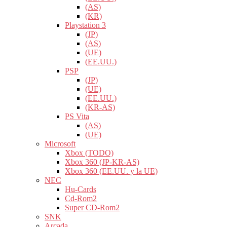
(AS)
(KR)
Playstation 3
(JP)
(AS)
(UE)
(EE.UU.)
PSP
(JP)
(UE)
(EE.UU.)
(KR-AS)
PS Vita
(AS)
(UE)
Microsoft
Xbox (TODO)
Xbox 360 (JP-KR-AS)
Xbox 360 (EE.UU. y la UE)
NEC
Hu-Cards
Cd-Rom2
Super CD-Rom2
SNK
Arcada