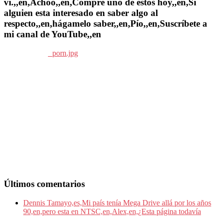
vi.,,en,Achoo,,en,Compré uno de estos hoy,,en,Si
alguien esta interesado en saber algo al
respecto,,en,hágamelo saber,,en,Pío,,en,Suscríbete a
mi canal de YouTube,,en
Últimos comentarios
Dennis Tamayo,es,Mi país tenía Mega Drive allá por los años
90,en,pero esta en NTSC,en,Alex,en,¿Esta página todavía