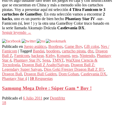
esto es algo bastante raro tener los juegos en caja y con instrucciones
que se encuentran en China y más a menudo sólo los cartuchos
piratas. Voy a presentar aquí mi selección
4 Titra Famicom te 3
cartuchos de GameBoy
. En esta selección vamos a encontrar
2
hacks
, uno es un puerto de bien hecho
Phantasy Star IV
-sur-
Famicom (sí, leer ! ) y la otra una GameBoy Color truco basado en
la serie llamada Akumajo Drácula
Castlevania DX
.
Seguir leyendo
→
Publicado en
Juego asiático
,
Bootlegs
,
Game Boy
,
GB color
,
Nes /
Famicom
|
Tagged
Bandai
,
bootlegs
,
cartucho pirata
,
dbz
,
Dragon
Ball Z
,
Famicom
,
hackear
,
Kirby
,
Konami
,
nep
,
Nintendo
,
Phantasy
Star 4
,
Phantasy Star IV
,
Sega
,
TMNT
,
WaiXing Ciencia &
Tecnología
,
Dragon Ball Z Asalto!Saiyan
,
Dragon Ball Z:
Legendary Super Saiyan
,
Dios Geki Freezer Dragon Ball Z II!!
,
Dragon Ball
,
Dragon Ball Gaiden
,
Dom Gohan
,
Castlevania DX
,
Phantasy Star 4
|
10
Respuestas
Samsung Mega Drive : Súper Gam * Boy !
Publicado el
6 Julio 2011
por
Dentifritz
18