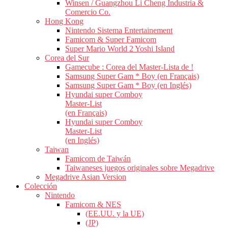
Winsen / Guangzhou Li Cheng Industria &
Comercio Co.
Hong Kong
Nintendo Sistema Entertainement
Famicom & Super Famicom
Super Mario World 2 Yoshi Island
Corea del Sur
Gamecube : Corea del Master-Lista de !
Samsung Super Gam * Boy (en Français)
Samsung Super Gam * Boy (en Inglés)
Hyundai super Comboy
Master-List
(en Français)
Hyundai super Comboy
Master-List
(en Inglés)
Taiwan
Famicom de Taiwán
Taiwaneses juegos originales sobre Megadrive
Megadrive Asian Version
Colección
Nintendo
Famicom & NES
(EE.UU. y la UE)
(JP)