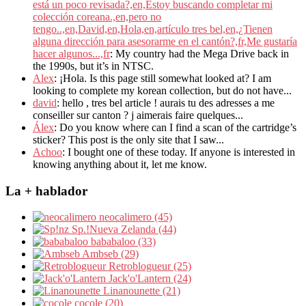
está un poco revisada?,en,Estoy buscando completar mi
colección coreana.,en,pero no
tengo..,en,David,en,Hola,en,artículo tres bel,en,¿Tienen
alguna dirección para asesorarme en el cantón?,fr,Me gustaría
hacer algunos...,fr
: My country had the Mega Drive back in
the 1990s, but it’s in NTSC.
Alex
: ¡Hola. Is this page still somewhat looked at? I am
looking to complete my korean collection, but do not have...
david
: hello , tres bel article ! aurais tu des adresses a me
conseiller sur canton ? j aimerais faire quelques...
Álex
: Do you know where can I find a scan of the cartridge’s
sticker? This post is the only site that I saw...
Achoo
: I bought one of these today. If anyone is interested in
knowing anything about it, let me know.
La + hablador
neocalimero (45)
Sp.!Nueva Zelanda (44)
bababaloo (33)
Ambseb (29)
Retroblogueur (25)
Jack'o'Lantern (24)
Linanounette (21)
cocole (20)