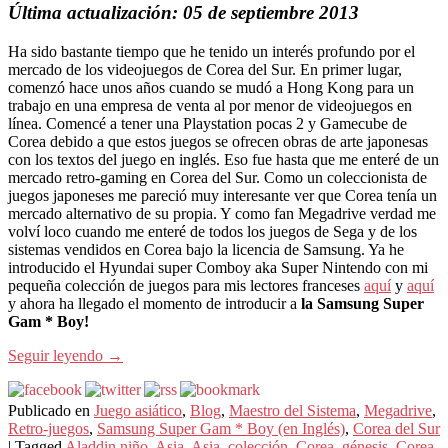
Última actualización: 05 de septiembre 2013
Ha sido bastante tiempo que he tenido un interés profundo por el
mercado de los videojuegos de Corea del Sur. En primer lugar,
comenzó hace unos años cuando se mudó a Hong Kong para un
trabajo en una empresa de venta al por menor de videojuegos en
línea. Comencé a tener una Playstation pocas 2 y Gamecube de
Corea debido a que estos juegos se ofrecen obras de arte japonesas
con los textos del juego en inglés. Eso fue hasta que me enteré de un
mercado retro-gaming en Corea del Sur. Como un coleccionista de
juegos japoneses me pareció muy interesante ver que Corea tenía un
mercado alternativo de su propia. Y como fan Megadrive verdad me
volví loco cuando me enteré de todos los juegos de Sega y de los
sistemas vendidos en Corea bajo la licencia de Samsung. Ya he
introducido el Hyundai super Comboy aka Super Nintendo con mi
pequeña colección de juegos para mis lectores franceses
aquí
y
aquí
y ahora ha llegado el momento de introducir a
la Samsung Super
Gam * Boy!
Seguir leyendo
→
Publicado en
Juego asiático
,
Blog
,
Maestro del Sistema
,
Megadrive
,
Retro-juegos
,
Samsung Super Gam * Boy (en Inglés)
,
Corea del Sur
|
Tagged
Aladdin niño
,
Asia
,
Asia
,
colección
,
Corea
,
génesis
,
Corea
,