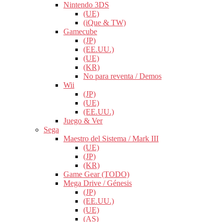
Nintendo 3DS
(UE)
(iQue & TW)
Gamecube
(JP)
(EE.UU.)
(UE)
(KR)
No para reventa / Demos
Wii
(JP)
(UE)
(EE.UU.)
Juego & Ver
Sega
Maestro del Sistema / Mark III
(UE)
(JP)
(KR)
Game Gear (TODO)
Mega Drive / Génesis
(JP)
(EE.UU.)
(UE)
(AS)