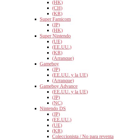
(HK)
(CH)
(KR)
Super Famicom
(JP)
(HK)
Super Nintendo
(UE)
(EE.UU.)
(KR)
(Arranque)
Gameboy
(JP)
(EE.UU. y la UE)
(Arranque)
Gameboy Advance
(EE.UU. y la UE)
(JP)
(NC)
Nintendo DS
(JP)
(EE.UU.)
(UE)
(KR)
Coleccionista / No para reventa