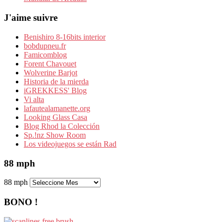
J'aime suivre
Benishiro 8-16bits interior
bobdupneu.fr
Famicomblog
Forent Chavouet
Wolverine Barjot
Historia de la mierda
iGREKKESS' Blog
Vi alta
lafautealamanette.org
Looking Glass Casa
Blog Rhod la Colección
Sp.!nz Show Room
Los videojuegos se están Rad
88 mph
88 mph
BONO !