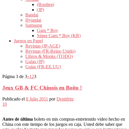
(Bootleg)
(JP)
Bandai
Hyundai
Samsung
Gam * Boy
Súper Gam * Boy (KR)
Juegos en Papel
Revistas (JP-AGE)
Revistas (FR-Reino Unido)
Libros & Mooks (TODO)
Guías (JP)
Guías (FR-EE.UU)
Página 3 de 3
«
1
2
3
Jeux GB & FC Chinois en Boito !
Publicado el
8 Julio 2011
por
Dentifritz
10
Antes de última
boleto en mis compras-entretenido video hecho en
China con este tiempo de los juegos en caja. Usted debe saber que