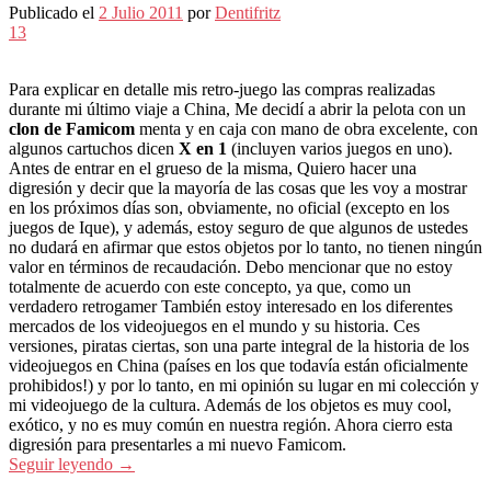
Publicado el
2 Julio 2011
por
Dentifritz
13
Para explicar en detalle mis retro-juego las compras realizadas
durante mi último viaje a China, Me decidí a abrir la pelota con un
clon de Famicom
menta y en caja con mano de obra excelente, con
algunos cartuchos dicen
X en 1
(incluyen varios juegos en uno).
Antes de entrar en el grueso de la misma, Quiero hacer una
digresión y decir que la mayoría de las cosas que les voy a mostrar
en los próximos días son, obviamente, no oficial (excepto en los
juegos de Ique), y además, estoy seguro de que algunos de ustedes
no dudará en afirmar que estos objetos por lo tanto, no tienen ningún
valor en términos de recaudación. Debo mencionar que no estoy
totalmente de acuerdo con este concepto, ya que, como un
verdadero retrogamer También estoy interesado en los diferentes
mercados de los videojuegos en el mundo y su historia. Ces
versiones, piratas ciertas, son una parte integral de la historia de los
videojuegos en China (países en los que todavía están oficialmente
prohibidos!) y por lo tanto, en mi opinión su lugar en mi colección y
mi videojuego de la cultura. Además de los objetos es muy cool,
exótico, y no es muy común en nuestra región. Ahora cierro esta
digresión para presentarles a mi nuevo Famicom.
Seguir leyendo
→