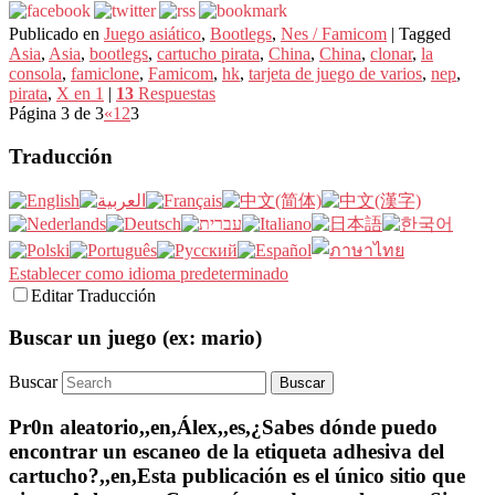
Publicado en
Juego asiático
,
Bootlegs
,
Nes / Famicom
|
Tagged
Asia
,
Asia
,
bootlegs
,
cartucho pirata
,
China
,
China
,
clonar
,
la
consola
,
famiclone
,
Famicom
,
hk
,
tarjeta de juego de varios
,
nep
,
pirata
,
X en 1
|
13
Respuestas
Página 3 de 3
«
1
2
3
Traducción
Establecer como idioma predeterminado
Editar Traducción
Buscar un juego (ex: mario)
Buscar
Pr0n aleatorio,,en,Álex,,es,¿Sabes dónde puedo
encontrar un escaneo de la etiqueta adhesiva del
cartucho?,,en,Esta publicación es el único sitio que