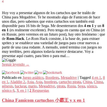
2
Hoy voy a presentar algunos de los cartuchos que he traído de
China para Megadrive. Te he mostrado algo de Famicom de hace
unos días, pero sabemos que estos cartuchos son también está
disponible para 16 bits de Sega. Me desenterraron dos
4 en 1
y un
8
en 1
(es realmente excelente). Pero tenga en cuenta que en China (et
en Russie, pero veremos en un futuro post), hay otro fenómeno : que
de
Rom-Hack
. Le-Rom Hack consiste, à la base de, para extraer
sprites y se establece una variedad de juegos para crear nuevos a
partir de una casa rodante. A menudo, usted termina con juegos no
muy terribles, pero algunos todavía merece destacarse. Voy a
presentar aquí cuatro, para bien o para mal…
Seguir leyendo
→
Publicado en
Juego asiático
,
Bootlegs
,
Megadrive
|
Tagged
4 en 1
,
8
en 1
,
Aladdin 2
,
Asia
,
Asia
,
bootlegs
,
cartucho pirata
,
China
,
China
,
génesis
,
hackear
,
mario
,
Megadrive
,
pirata
,
Rusia
,
Sega
,
sónico
,
sónico 6
,
X en 1
|
2
Respuestas
China Famicom cartuchos 小霸王 y x en 1