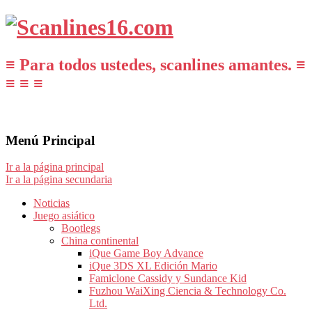
≡ Para todos ustedes, scanlines amantes. ≡
≡ ≡ ≡
Menú Principal
Ir a la página principal
Ir a la página secundaria
Noticias
Juego asiático
Bootlegs
China continental
iQue Game Boy Advance
iQue 3DS XL Edición Mario
Famiclone Cassidy y Sundance Kid
Fuzhou WaiXing Ciencia & Technology Co.
Ltd.