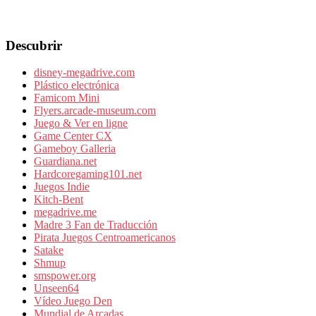
Descubrir
disney-megadrive.com
Plástico electrónica
Famicom Mini
Flyers.arcade-museum.com
Juego & Ver en ligne
Game Center CX
Gameboy Galleria
Guardiana.net
Hardcoregaming101.net
Juegos Indie
Kitch-Bent
megadrive.me
Madre 3 Fan de Traducción
Pirata Juegos Centroamericanos
Satake
Shmup
smspower.org
Unseen64
Vídeo Juego Den
Mundial de Arcadas