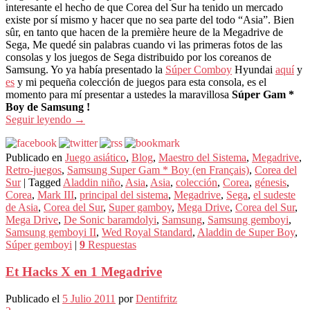
interesante el hecho de que Corea del Sur ha tenido un mercado
existe por sí mismo y hacer que no sea parte del todo “Asia”. Bien
sûr, en tanto que hacen de la première heure de la Megadrive de
Sega, Me quedé sin palabras cuando vi las primeras fotos de las
consolas y los juegos de Sega distribuido por los coreanos de
Samsung. Yo ya había presentado la
Súper Comboy
Hyundai
aquí
y
es
y mi pequeña colección de juegos para esta consola, es el
momento para mí presentar a ustedes la maravillosa
Súper Gam *
Boy de Samsung !
Seguir leyendo
→
Publicado en
Juego asiático
,
Blog
,
Maestro del Sistema
,
Megadrive
,
Retro-juegos
,
Samsung Super Gam * Boy (en Français)
,
Corea del
Sur
|
Tagged
Aladdin niño
,
Asia
,
Asia
,
colección
,
Corea
,
génesis
,
Corea
,
Mark III
,
principal del sistema
,
Megadrive
,
Sega
,
el sudeste
de Asia
,
Corea del Sur
,
Super gamboy
,
Mega Drive
,
Corea del Sur
,
Mega Drive
,
De Sonic baramdolyi
,
Samsung
,
Samsung gemboyi
,
Samsung gemboyi II
,
Wed Royal Standard
,
Aladdin de Super Boy
,
Súper gemboyi
|
9
Respuestas
Et Hacks X en 1 Megadrive
Publicado el
5 Julio 2011
por
Dentifritz