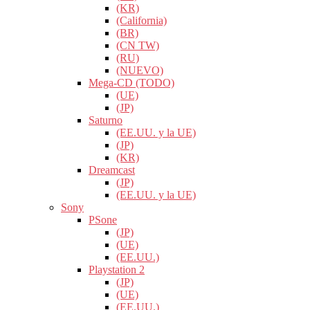
(KR)
(California)
(BR)
(CN TW)
(RU)
(NUEVO)
Mega-CD (TODO)
(UE)
(JP)
Saturno
(EE.UU. y la UE)
(JP)
(KR)
Dreamcast
(JP)
(EE.UU. y la UE)
Sony
PSone
(JP)
(UE)
(EE.UU.)
Playstation 2
(JP)
(UE)
(EE.UU.)