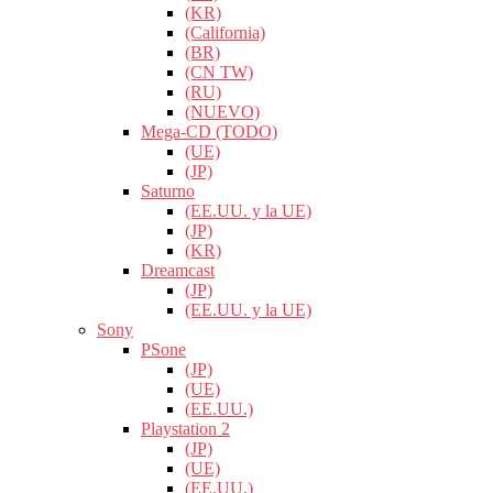
(KR)
(California)
(BR)
(CN TW)
(RU)
(NUEVO)
Mega-CD (TODO)
(UE)
(JP)
Saturno
(EE.UU. y la UE)
(JP)
(KR)
Dreamcast
(JP)
(EE.UU. y la UE)
Sony
PSone
(JP)
(UE)
(EE.UU.)
Playstation 2
(JP)
(UE)
(EE.UU.)