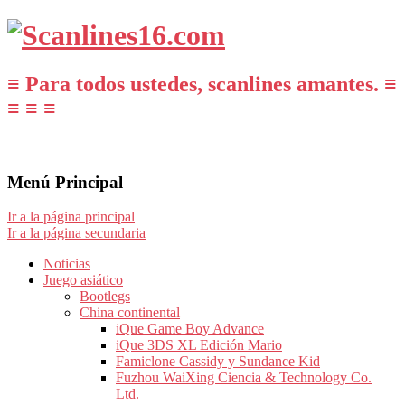
≡ Para todos ustedes, scanlines amantes. ≡
≡ ≡ ≡
Menú Principal
Ir a la página principal
Ir a la página secundaria
Noticias
Juego asiático
Bootlegs
China continental
iQue Game Boy Advance
iQue 3DS XL Edición Mario
Famiclone Cassidy y Sundance Kid
Fuzhou WaiXing Ciencia & Technology Co.
Ltd.