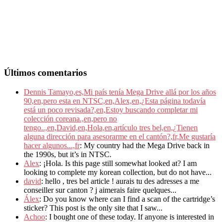
Últimos comentarios
Dennis Tamayo,es,Mi país tenía Mega Drive allá por los años
90,en,pero esta en NTSC,en,Alex,en,¿Esta página todavía
está un poco revisada?,en,Estoy buscando completar mi
colección coreana.,en,pero no
tengo..,en,David,en,Hola,en,artículo tres bel,en,¿Tienen
alguna dirección para asesorarme en el cantón?,fr,Me gustaría
hacer algunos...,fr
: My country had the Mega Drive back in
the 1990s, but it’s in NTSC.
Alex
: ¡Hola. Is this page still somewhat looked at? I am
looking to complete my korean collection, but do not have...
david
: hello , tres bel article ! aurais tu des adresses a me
conseiller sur canton ? j aimerais faire quelques...
Álex
: Do you know where can I find a scan of the cartridge’s
sticker? This post is the only site that I saw...
Achoo
: I bought one of these today. If anyone is interested in