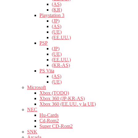
(AS)
(KR)
Playstation 3
(JP)
(AS)
(UE)
(EE.UU.)
PSP
(JP)
(UE)
(EE.UU.)
(KR-AS)
PS Vita
(AS)
(UE)
Microsoft
Xbox (TODO)
Xbox 360 (JP-KR-AS)
Xbox 360 (EE.UU. y la UE)
NEC
Hu-Cards
Cd-Rom2
Super CD-Rom2
SNK
Arcada