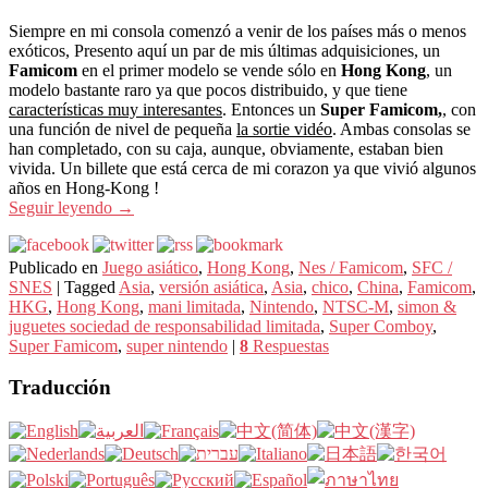
Siempre en mi consola comenzó a venir de los países más o menos
exóticos, Presento aquí un par de mis últimas adquisiciones, un
Famicom
en el primer modelo se vende sólo en
Hong Kong
, un
modelo bastante raro ya que pocos distribuido, y que tiene
características muy interesantes
. Entonces un
Super Famicom,
, con
una función de nivel de pequeña
la sortie vidéo
. Ambas consolas se
han completado, con su caja, aunque, obviamente, estaban bien
vivida. Un billete que está cerca de mi corazon ya que vivió algunos
años en Hong-Kong !
Seguir leyendo
→
Publicado en
Juego asiático
,
Hong Kong
,
Nes / Famicom
,
SFC /
SNES
|
Tagged
Asia
,
versión asiática
,
Asia
,
chico
,
China
,
Famicom
,
HKG
,
Hong Kong
,
mani limitada
,
Nintendo
,
NTSC-M
,
simon &
juguetes sociedad de responsabilidad limitada
,
Super Comboy
,
Super Famicom
,
super nintendo
|
8
Respuestas
Traducción