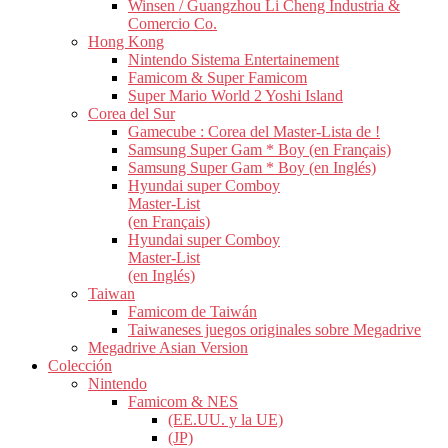
Winsen / Guangzhou Li Cheng Industria &
Comercio Co.
Hong Kong
Nintendo Sistema Entertainement
Famicom & Super Famicom
Super Mario World 2 Yoshi Island
Corea del Sur
Gamecube : Corea del Master-Lista de !
Samsung Super Gam * Boy (en Français)
Samsung Super Gam * Boy (en Inglés)
Hyundai super Comboy
Master-List
(en Français)
Hyundai super Comboy
Master-List
(en Inglés)
Taiwan
Famicom de Taiwán
Taiwaneses juegos originales sobre Megadrive
Megadrive Asian Version
Colección
Nintendo
Famicom & NES
(EE.UU. y la UE)
(JP)