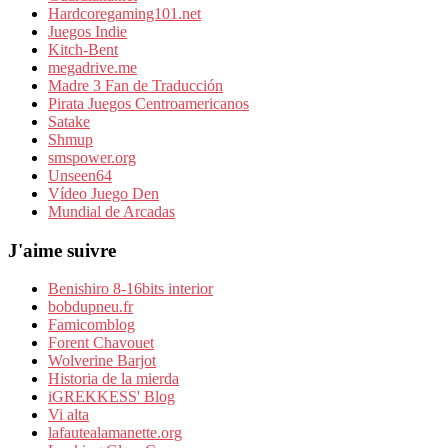
Hardcoregaming101.net
Juegos Indie
Kitch-Bent
megadrive.me
Madre 3 Fan de Traducción
Pirata Juegos Centroamericanos
Satake
Shmup
smspower.org
Unseen64
Vídeo Juego Den
Mundial de Arcadas
J'aime suivre
Benishiro 8-16bits interior
bobdupneu.fr
Famicomblog
Forent Chavouet
Wolverine Barjot
Historia de la mierda
iGREKKESS' Blog
Vi alta
lafautealamanette.org