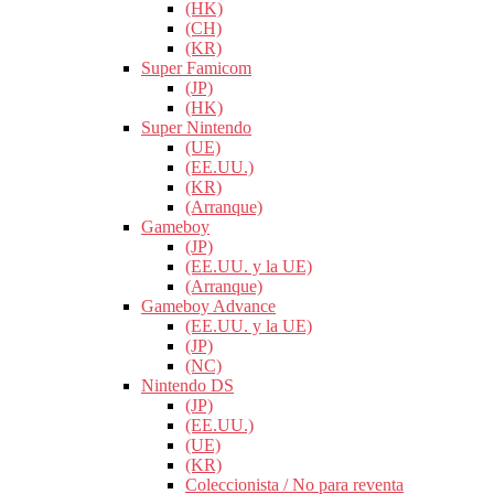
(HK)
(CH)
(KR)
Super Famicom
(JP)
(HK)
Super Nintendo
(UE)
(EE.UU.)
(KR)
(Arranque)
Gameboy
(JP)
(EE.UU. y la UE)
(Arranque)
Gameboy Advance
(EE.UU. y la UE)
(JP)
(NC)
Nintendo DS
(JP)
(EE.UU.)
(UE)
(KR)
Coleccionista / No para reventa