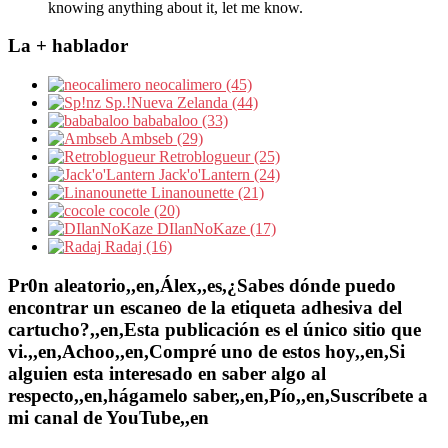
knowing anything about it, let me know.
La + hablador
neocalimero (45)
Sp.!Nueva Zelanda (44)
bababaloo (33)
Ambseb (29)
Retroblogueur (25)
Jack'o'Lantern (24)
Linanounette (21)
cocole (20)
DIlanNoKaze (17)
Radaj (16)
Pr0n aleatorio,,en,Álex,,es,¿Sabes dónde puedo
encontrar un escaneo de la etiqueta adhesiva del
cartucho?,,en,Esta publicación es el único sitio que
vi.,,en,Achoo,,en,Compré uno de estos hoy,,en,Si
alguien esta interesado en saber algo al
respecto,,en,hágamelo saber,,en,Pío,,en,Suscríbete a
mi canal de YouTube,,en