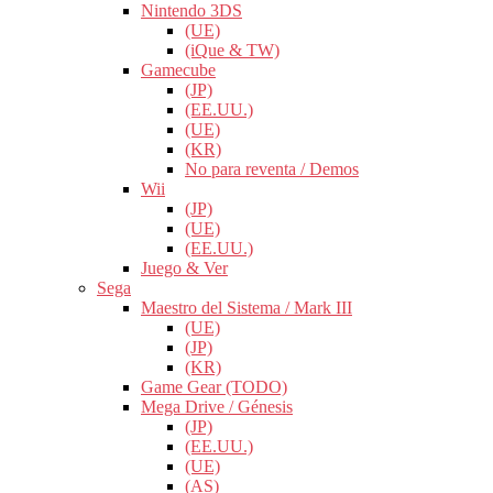
Nintendo 3DS
(UE)
(iQue & TW)
Gamecube
(JP)
(EE.UU.)
(UE)
(KR)
No para reventa / Demos
Wii
(JP)
(UE)
(EE.UU.)
Juego & Ver
Sega
Maestro del Sistema / Mark III
(UE)
(JP)
(KR)
Game Gear (TODO)
Mega Drive / Génesis
(JP)
(EE.UU.)
(UE)
(AS)