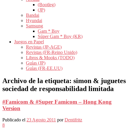
(Bootleg)
(JP)
Bandai
Hyundai
Samsung
Gam * Boy
Súper Gam * Boy (KR)
Juegos en Papel
Revistas (JP-AGE)
Revistas (FR-Reino Unido)
Libros & Mooks (TODO)
Guías (JP)
Guías (FR-EE.UU)
Archivo de la etiqueta:
simon & juguetes
sociedad de responsabilidad limitada
#Famicom & #Super Famicom – Hong Kong
Version
Publicado el
23 Agosto 2011
por
Dentifritz
8