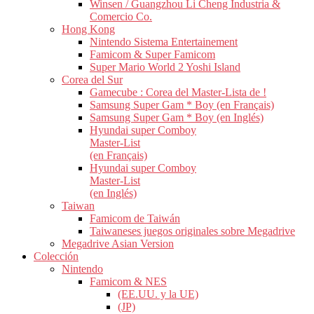
Winsen / Guangzhou Li Cheng Industria &
Comercio Co.
Hong Kong
Nintendo Sistema Entertainement
Famicom & Super Famicom
Super Mario World 2 Yoshi Island
Corea del Sur
Gamecube : Corea del Master-Lista de !
Samsung Super Gam * Boy (en Français)
Samsung Super Gam * Boy (en Inglés)
Hyundai super Comboy
Master-List
(en Français)
Hyundai super Comboy
Master-List
(en Inglés)
Taiwan
Famicom de Taiwán
Taiwaneses juegos originales sobre Megadrive
Megadrive Asian Version
Colección
Nintendo
Famicom & NES
(EE.UU. y la UE)
(JP)