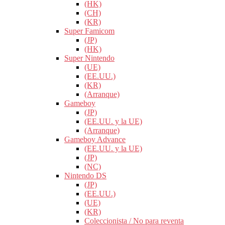
(HK)
(CH)
(KR)
Super Famicom
(JP)
(HK)
Super Nintendo
(UE)
(EE.UU.)
(KR)
(Arranque)
Gameboy
(JP)
(EE.UU. y la UE)
(Arranque)
Gameboy Advance
(EE.UU. y la UE)
(JP)
(NC)
Nintendo DS
(JP)
(EE.UU.)
(UE)
(KR)
Coleccionista / No para reventa