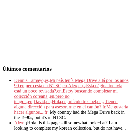
Últimos comentarios
Dennis Tamayo,es,Mi país tenía Mega Drive allá por los años
90,en,pero esta en NTSC,en,Alex,en,¿Esta página todavía
está un poco revisada?,en,Estoy buscando completar mi
colección coreana.,en,pero no
tengo..,en,David,en,Hola,en,artículo tres bel,en,¿Tienen
alguna dirección para asesorarme en el cantón?,fr,Me gustaría
hacer algunos...,fr
: My country had the Mega Drive back in
the 1990s, but it’s in NTSC.
Alex
: ¡Hola. Is this page still somewhat looked at? I am
looking to complete my korean collection, but do not have...