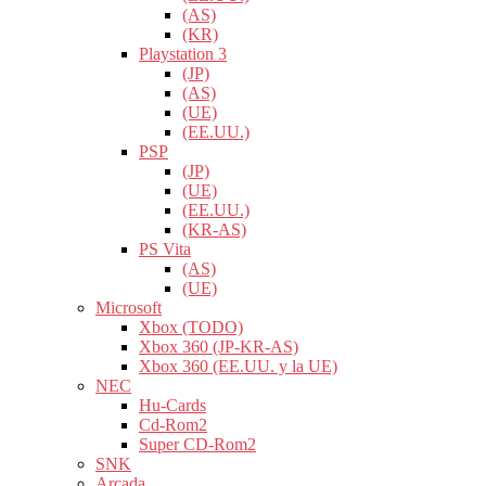
(AS)
(KR)
Playstation 3
(JP)
(AS)
(UE)
(EE.UU.)
PSP
(JP)
(UE)
(EE.UU.)
(KR-AS)
PS Vita
(AS)
(UE)
Microsoft
Xbox (TODO)
Xbox 360 (JP-KR-AS)
Xbox 360 (EE.UU. y la UE)
NEC
Hu-Cards
Cd-Rom2
Super CD-Rom2
SNK
Arcada