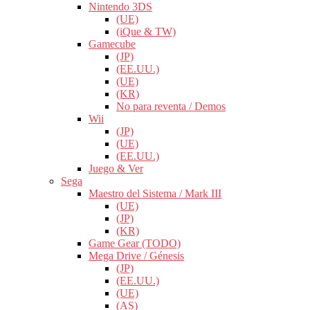
Nintendo 3DS
(UE)
(iQue & TW)
Gamecube
(JP)
(EE.UU.)
(UE)
(KR)
No para reventa / Demos
Wii
(JP)
(UE)
(EE.UU.)
Juego & Ver
Sega
Maestro del Sistema / Mark III
(UE)
(JP)
(KR)
Game Gear (TODO)
Mega Drive / Génesis
(JP)
(EE.UU.)
(UE)
(AS)