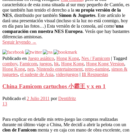
característica de esta zona situada al sur muy pequeño de Cantón, es
que también han tenido el derecho a la
su propia versión de la
NES
, distribuido por también
Simon & Juguetes
. Este artículo le
dará una presentación visual (incluso si la luz no está conmigo, hoy
en día para las fotos…) Esta versión de la consola, así como’
una
comparación con nuestra NES Europea
. Verás que hay bastantes
diferencias amistosas.
Seguir leyendo
→
Publicado en
Juego asiático
,
Hong Kong
,
Nes / Famicom
|
Tagged
comboy
,
Famicom
,
juegos
,
hk
,
Hong Kong
,
Hong Kong Version
,
Hong Kong
,
nep
,
Nintendo entertainement
,
retro-gaming
,
simon &
juguetes
,
el sudeste de Asia
,
videojuegos
|
11
Respuestas
China Famicom cartuchos 小霸王 y x en 1
Publicado el
2 Julio 2011
por
Dentifritz
13
Para explicar en detalle mis retro-juego las compras realizadas
durante mi último viaje a China, Me decidí a abrir la pelota con un
clon de Famicom
menta y en caja con mano de obra excelente, con