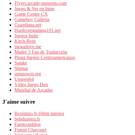
Flyers.arcade-museum.com
Juego & Ver en ligne
Game Center CX
Gameboy Galleria
Guardiana.net
Hardcoregaming101.net
Juegos Indie
Kitch-Bent
megadrive.me
Madre 3 Fan de Traducción
Pirata Juegos Centroamericanos
Satake
Shmup
smspower.org
Unseen64
Vídeo Juego Den
Mundial de Arcadas
J'aime suivre
Benishiro 8-16bits interior
bobdupneu.fr
Famicomblog
Forent Chavouet