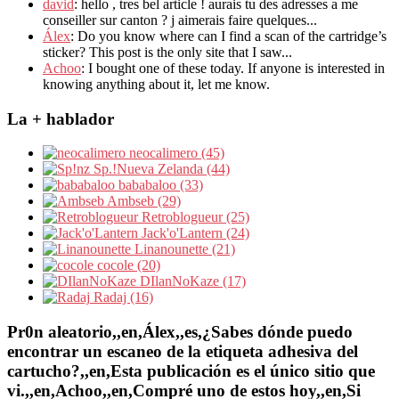
david
: hello , tres bel article ! aurais tu des adresses a me
conseiller sur canton ? j aimerais faire quelques...
Álex
: Do you know where can I find a scan of the cartridge’s
sticker? This post is the only site that I saw...
Achoo
: I bought one of these today. If anyone is interested in
knowing anything about it, let me know.
La + hablador
neocalimero (45)
Sp.!Nueva Zelanda (44)
bababaloo (33)
Ambseb (29)
Retroblogueur (25)
Jack'o'Lantern (24)
Linanounette (21)
cocole (20)
DIlanNoKaze (17)
Radaj (16)
Pr0n aleatorio,,en,Álex,,es,¿Sabes dónde puedo
encontrar un escaneo de la etiqueta adhesiva del
cartucho?,,en,Esta publicación es el único sitio que
vi.,,en,Achoo,,en,Compré uno de estos hoy,,en,Si