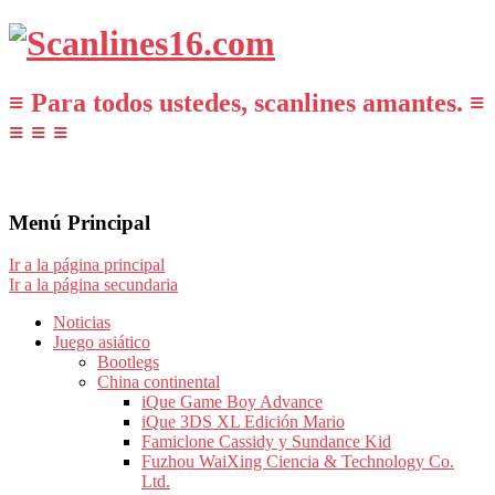
≡ Para todos ustedes, scanlines amantes. ≡
≡ ≡ ≡
Menú Principal
Ir a la página principal
Ir a la página secundaria
Noticias
Juego asiático
Bootlegs
China continental
iQue Game Boy Advance
iQue 3DS XL Edición Mario
Famiclone Cassidy y Sundance Kid
Fuzhou WaiXing Ciencia & Technology Co.
Ltd.