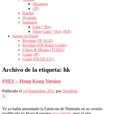
(Bootleg)
(JP)
Bandai
Hyundai
Samsung
Gam * Boy
Súper Gam * Boy (KR)
Juegos en Papel
Revistas (JP-AGE)
Revistas (FR-Reino Unido)
Libros & Mooks (TODO)
Guías (JP)
Guías (FR-EE.UU)
Archivo de la etiqueta:
hk
#NES – Hong Kong Version
Publicado el
14 Septiembre 2011
por
Dentifritz
11
Yo ya había presentado la Famicom de Nintendo en su versión
modificada en Hong Kongaise
esta entrada,
pero la otra