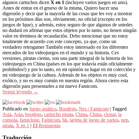
algunos cartuchos dicen
X en 1
(incluyen varios juegos en uno).
Antes de entrar en el grueso de la misma, Quiero hacer una
digresión y decir que la mayoría de las cosas que les voy a mostrar
en los próximos días son, obviamente, no oficial (excepto en los
juegos de Ique), y además, estoy seguro de que algunos de ustedes
no dudará en afirmar que estos objetos por lo tanto, no tienen ningún
valor en términos de recaudación. Debo mencionar que no estoy
totalmente de acuerdo con este concepto, ya que, como un
verdadero retrogamer También estoy interesado en los diferentes
mercados de los videojuegos en el mundo y su historia. Ces
versiones, piratas ciertas, son una parte integral de la historia de los
videojuegos en China (países en los que todavía están oficialmente
prohibidos!) y por lo tanto, en mi opinión su lugar en mi colección y
mi videojuego de la cultura. Además de los objetos es muy cool,
exótico, y no es muy común en nuestra región. Ahora cierro esta
digresión para presentarles a mi nuevo Famicom.
Seguir leyendo
→
Publicado en
Juego asiático
,
Bootlegs
,
Nes / Famicom
|
Tagged
Asia
,
Asia
,
bootlegs
,
cartucho pirata
,
China
,
China
,
clonar
,
la
consola
,
famiclone
,
Famicom
,
hk
,
tarjeta de juego de varios
,
nep
,
pirata
,
X en 1
|
13
Respuestas
Traducción