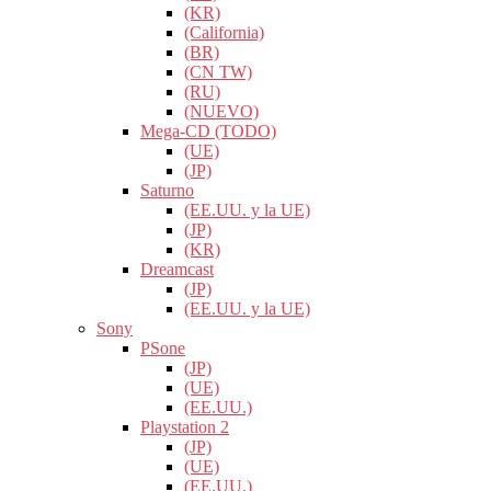
(KR)
(California)
(BR)
(CN TW)
(RU)
(NUEVO)
Mega-CD (TODO)
(UE)
(JP)
Saturno
(EE.UU. y la UE)
(JP)
(KR)
Dreamcast
(JP)
(EE.UU. y la UE)
Sony
PSone
(JP)
(UE)
(EE.UU.)
Playstation 2
(JP)
(UE)
(EE.UU.)