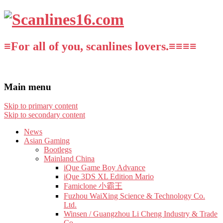
≡For all of you, scanlines lovers.≡≡≡≡
Main menu
Skip to primary content
Skip to secondary content
News
Asian Gaming
Bootlegs
Mainland China
iQue Game Boy Advance
iQue 3DS XL Edition Mario
Famiclone 小霸王
Fuzhou WaiXing Science & Technology Co.
Ltd.
Winsen / Guangzhou Li Cheng Industry & Trade
Co.