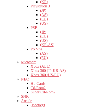
(KR)
Playstation 3
(JP)
(AS)
(EU)
(US)
PSP
(JP)
(EU)
(US)
(KR-AS)
PS Vita
(AS)
(EU)
Microsoft
Xbox (ALL)
Xbox 360 (JP-KR-AS)
Xbox 360 (US-EU)
NEC
Hu-Cards
Cd-Rom2
Super Cd-Rom2
SNK
Arcade
(Bootleg)