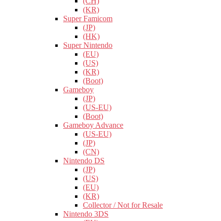
(CH)
(KR)
Super Famicom
(JP)
(HK)
Super Nintendo
(EU)
(US)
(KR)
(Boot)
Gameboy
(JP)
(US-EU)
(Boot)
Gameboy Advance
(US-EU)
(JP)
(CN)
Nintendo DS
(JP)
(US)
(EU)
(KR)
Collector / Not for Resale
Nintendo 3DS