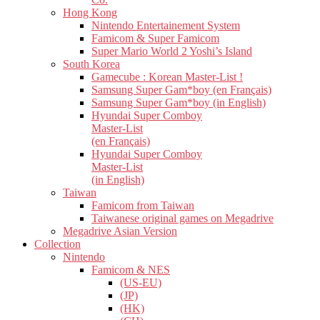
Hong Kong
Nintendo Entertainement System
Famicom & Super Famicom
Super Mario World 2 Yoshi’s Island
South Korea
Gamecube : Korean Master-List !
Samsung Super Gam*boy (en Français)
Samsung Super Gam*boy (in English)
Hyundai Super Comboy
Master-List
(en Français)
Hyundai Super Comboy
Master-List
(in English)
Taiwan
Famicom from Taiwan
Taiwanese original games on Megadrive
Megadrive Asian Version
Collection
Nintendo
Famicom & NES
(US-EU)
(JP)
(HK)