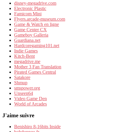
disney-megadrive.com
Electronic Plastic
Famicom Mini
Flyers.arcade-museum.com
Game & Watch en ligne
Game Center CX
Gameboy Galleria
Guardiana.net
Hardcoregaming101.net
Indie Games
Kitch-Bent
megadrive.me
Mother 3 Fan Translation
Pirated Games Central
Satakore
Shmup
smspower.org
Unseen64
Video Game Den
World of Arcades
J'aime suivre
Benishiro 8-16bits Inside
bobdupneu.fr