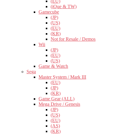
(EU)
(iQue & TW)
Gamecube
(JP)
(US)
(EU)
(KR)
Not for Resale / Demos
Wii
(JP)
(EU)
(US)
Game & Watch
Sega
Master System / Mark III
(EU)
(JP)
(KR)
Game Gear (ALL)
Mega Drive / Genesis
(JP)
(US)
(EU)
(AS)
(KR)