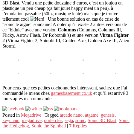
3D Blast. Vendu une petite douzaine d’euros, c’est un joujou en
plastique un peu cheap (ça fait jouet happy meal un peu), à
l’émulation passable (50hz, musique lente) mais que je trouve
tellement cool
Une bonne solution en cas de crise de
“sonicite aigue” soudaine! A noter qu’il existe 2 autres versions de
ce “bidule” avec une version
Columns
(Columns, Columns III,
Flicky, Arrow Flash, Dr Robotnik’s) et une version
Virtua Fighter
2
(Virtua Fighter 2, Shinobi III, Golden Axe, Golden Axe III, Alien
Storm).
Pour ceux que ces petites cochonneries intéressent, sachez que j’ai
commandé le miens chez
gamesbasement.co.uk
et qu’il est arrivé 3
jours après ma commande.
Posted in
Megadrive
|
Tagged
arcade nano
,
atgame
,
genesis
,
keychain
,
megadrive
,
porte-clés
,
sega
,
sonic
,
Sonic 3D Blast
,
Sonic
the Hedgehog
,
Sonic the Spinball
|
7
Replies