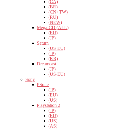
(CA)
(BR)
(CN+TW)
(RU)
(NEW)
Mega-CD (ALL)
(EU)
(JP)
Saturn
(US-EU)
(JP)
(KR)
Dreamcast
(JP)
(US-EU)
Sony
PSone
(JP)
(EU)
(US)
Playstation 2
(JP)
(EU)
(US)
(AS)