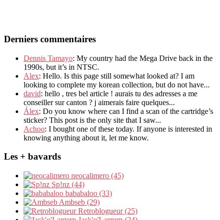
Derniers commentaires
Dennis Tamayo
: My country had the Mega Drive back in the
1990s, but it’s in NTSC.
Alex
: Hello. Is this page still somewhat looked at? I am
looking to complete my korean collection, but do not have...
david
: hello , tres bel article ! aurais tu des adresses a me
conseiller sur canton ? j aimerais faire quelques...
Álex
: Do you know where can I find a scan of the cartridge’s
sticker? This post is the only site that I saw...
Achoo
: I bought one of these today. If anyone is interested in
knowing anything about it, let me know.
Les + bavards
neocalimero (45)
Sp!nz (44)
bababaloo (33)
Ambseb (29)
Retroblogueur (25)
Jack'o'Lantern (24)