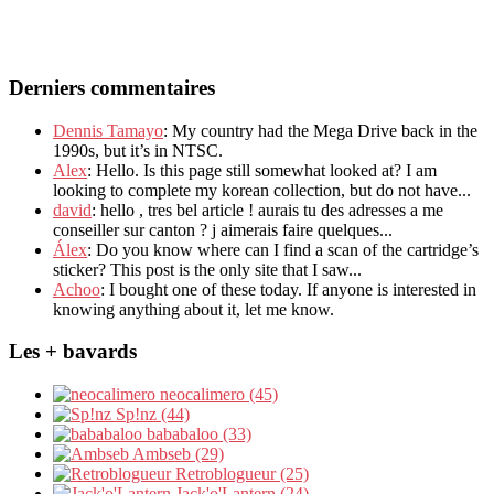
Derniers commentaires
Dennis Tamayo
: My country had the Mega Drive back in the
1990s, but it’s in NTSC.
Alex
: Hello. Is this page still somewhat looked at? I am
looking to complete my korean collection, but do not have...
david
: hello , tres bel article ! aurais tu des adresses a me
conseiller sur canton ? j aimerais faire quelques...
Álex
: Do you know where can I find a scan of the cartridge’s
sticker? This post is the only site that I saw...
Achoo
: I bought one of these today. If anyone is interested in
knowing anything about it, let me know.
Les + bavards
neocalimero (45)
Sp!nz (44)
bababaloo (33)
Ambseb (29)
Retroblogueur (25)
Jack'o'Lantern (24)