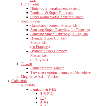
Hong Kong
Nintendo Entertainement System
Famicom & Super Famicom
Super Mario World 2 Yoshi’s Island
South Korea
Gamecube : Korean Master-List !
Samsung Super Gam*boy (en Français)
Samsung Super Gam*boy (in English)
Hyundai Super Comboy
Master-List
(en Français)
Hyundai Super Comboy
Master-List
(in English)
Taiwan
Famicom from Taiwan
Taiwanese original games on Megadrive
Megadrive Asian Version
Collection
Nintendo
Famicom & NES
(US-EU)
(JP)
(HK)