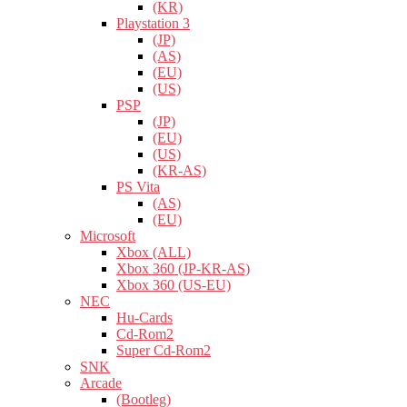
(KR)
Playstation 3
(JP)
(AS)
(EU)
(US)
PSP
(JP)
(EU)
(US)
(KR-AS)
PS Vita
(AS)
(EU)
Microsoft
Xbox (ALL)
Xbox 360 (JP-KR-AS)
Xbox 360 (US-EU)
NEC
Hu-Cards
Cd-Rom2
Super Cd-Rom2
SNK
Arcade
(Bootleg)