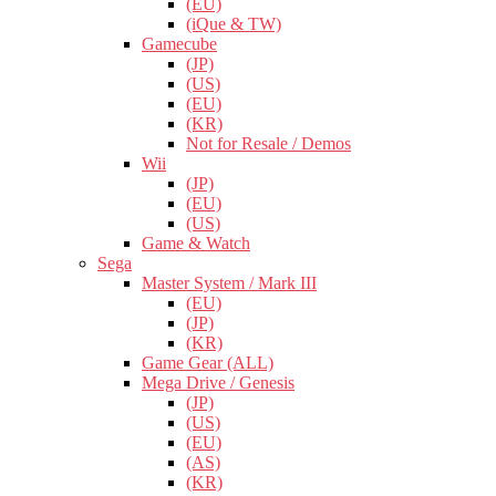
(EU)
(iQue & TW)
Gamecube
(JP)
(US)
(EU)
(KR)
Not for Resale / Demos
Wii
(JP)
(EU)
(US)
Game & Watch
Sega
Master System / Mark III
(EU)
(JP)
(KR)
Game Gear (ALL)
Mega Drive / Genesis
(JP)
(US)
(EU)
(AS)
(KR)