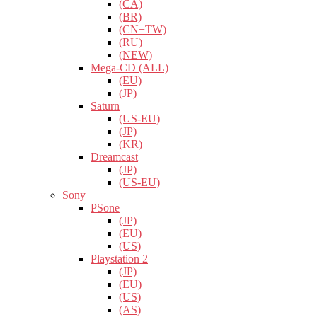
(CA)
(BR)
(CN+TW)
(RU)
(NEW)
Mega-CD (ALL)
(EU)
(JP)
Saturn
(US-EU)
(JP)
(KR)
Dreamcast
(JP)
(US-EU)
Sony
PSone
(JP)
(EU)
(US)
Playstation 2
(JP)
(EU)
(US)
(AS)