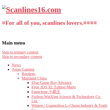
≡For all of you, scanlines lovers.≡≡≡≡
Main menu
Skip to primary content
Skip to secondary content
News
Asian Gaming
Bootlegs
Mainland China
iQue Game Boy Advance
iQue 3DS XL Edition Mario
Famiclone 小霸王
Fuzhou WaiXing Science & Technology Co.
Ltd.
Winsen / Guangzhou Li Cheng Industry & Trade
Co.