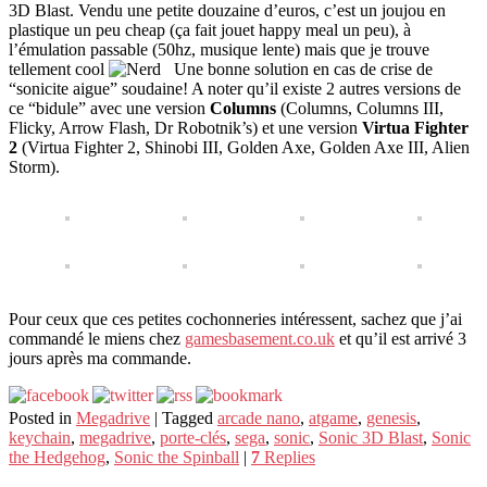
3D Blast. Vendu une petite douzaine d’euros, c’est un joujou en
plastique un peu cheap (ça fait jouet happy meal un peu), à
l’émulation passable (50hz, musique lente) mais que je trouve
tellement cool
Une bonne solution en cas de crise de
“sonicite aigue” soudaine! A noter qu’il existe 2 autres versions de
ce “bidule” avec une version
Columns
(Columns, Columns III,
Flicky, Arrow Flash, Dr Robotnik’s) et une version
Virtua Fighter
2
(Virtua Fighter 2, Shinobi III, Golden Axe, Golden Axe III, Alien
Storm).
Pour ceux que ces petites cochonneries intéressent, sachez que j’ai
commandé le miens chez
gamesbasement.co.uk
et qu’il est arrivé 3
jours après ma commande.
Posted in
Megadrive
|
Tagged
arcade nano
,
atgame
,
genesis
,
keychain
,
megadrive
,
porte-clés
,
sega
,
sonic
,
Sonic 3D Blast
,
Sonic
the Hedgehog
,
Sonic the Spinball
|
7
Replies