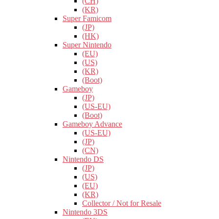
(CH)
(KR)
Super Famicom
(JP)
(HK)
Super Nintendo
(EU)
(US)
(KR)
(Boot)
Gameboy
(JP)
(US-EU)
(Boot)
Gameboy Advance
(US-EU)
(JP)
(CN)
Nintendo DS
(JP)
(US)
(EU)
(KR)
Collector / Not for Resale
Nintendo 3DS