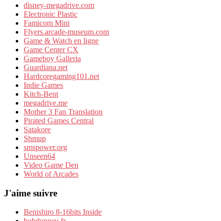
disney-megadrive.com
Electronic Plastic
Famicom Mini
Flyers.arcade-museum.com
Game & Watch en ligne
Game Center CX
Gameboy Galleria
Guardiana.net
Hardcoregaming101.net
Indie Games
Kitch-Bent
megadrive.me
Mother 3 Fan Translation
Pirated Games Central
Satakore
Shmup
smspower.org
Unseen64
Video Game Den
World of Arcades
J'aime suivre
Benishiro 8-16bits Inside
bobdupneu.fr