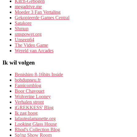
Kitch-Gebogen
megadrive.me
Moeder 3 Fan Vertaling
Gekopieerde Games Central
Satakore
Shmup
smspower.org
Unseen64
The Video Game
Wereld van Arcades
Ik wil volgen
Benishiro 8-16bits Inside
bobdupneu.fr
Famicomblog
Boor Chavouet
Wolverine Looney
Verhalen stront
iGREKKESS' Blog
Ik zag hoog
lafautealamanette.org
Looking Glass House
Rhod's Collection Blog
Sp!nz Show Room