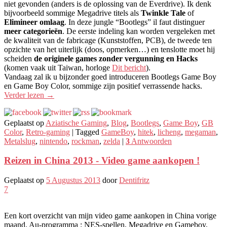
niet gevonden (anders is de oplossing van de Everdrive). Ik denk
bijvoorbeeld sommige Megadrive titels als
Twinkle Tale
of
Elimineer omlaag
. In deze jungle “Bootlegs” il faut distinguer
meer categorieën
. De eerste indeling kan worden vergeleken met
de kwaliteit van de fabricage (Kunststoffen, PCB), de tweede ten
opzichte van het uiterlijk (doos, opmerken…) en tenslotte moet hij
scheiden
de originele games zonder vergunning en Hacks
(komen vaak uit Taiwan, horloge
Dit bericht
).
Vandaag zal ik u bijzonder goed introduceren Bootlegs Game Boy
en Game Boy Color, sommige zijn positief verrassende hacks.
Verder lezen
→
Geplaatst op
Aziatische Gaming
,
Blog
,
Bootlegs
,
Game Boy
,
GB
Color
,
Retro-gaming
|
Tagged
GameBoy
,
hitek
,
licheng
,
megaman
,
Metalslug
,
nintendo
,
rockman
,
zelda
|
3
Antwoorden
Reizen in China 2013 - Video game aankopen !
Geplaatst op
5 Augustus 2013
door
Dentifritz
7
Een kort overzicht van mijn video game aankopen in China vorige
maand. Au-programma : NES-spellen, Megadrive en Gameboy,