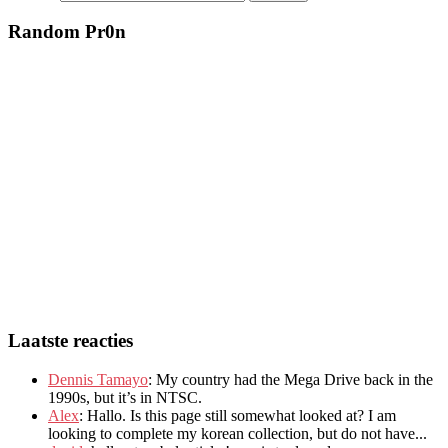
Random Pr0n
Laatste reacties
Dennis Tamayo
:
My country had the Mega Drive back in the
1990s
,
but it’s in NTSC
.
Alex
: Hallo.
Is this page still somewhat looked at
?
I am
looking to complete my korean collection
,
but do not have..
.