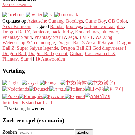
Verder lezen
→
Geplaatst op
Aziatische Gaming
,
Bootlegs
,
Game Boy
,
GB Color
,
Nes / Famicom
|
Tagged
Bandai
,
bootlegs
,
cartouche piraat
,
dbz
,
Dragon Ball Z
,
famicom
,
hack
,
kirby
,
Konami
,
nes
,
nintendo
,
Phantasy Star 4
,
Phantasy Star IV
,
sega
,
TMNT
,
WaiXing
Wetenschap & Technologie
,
Dragon Ball Z Assault!Saiyan
,
Dragon
Ball Z: Super Saiyan legende
,
Dragon Ball ZII God diepvriezer!!
,
Dragon Ball
,
Dragon Ball gerucht
,
Gohan
,
Castlevania DX
,
Phantasy Star 4
|
10
Antwoorden
Vertaling
Instellen als standaard taal
Vertaling bewerken
Zoek een spel (ex: mario)
Zoeken