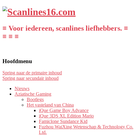
≡ Voor iedereen, scanlines liefhebbers. ≡
≡ ≡ ≡
Hoofdmenu
Spring naar de primaire inhoud
Spring naar secundair inhoud
Nieuws
Aziatische Gaming
Bootlegs
Het vasteland van China
iQue Game Boy Advance
iQue 3DS XL Edition Mario
Famiclone Sundance Kid
Fuzhou WaiXing Wetenschap & Technology Co.
Ltd.