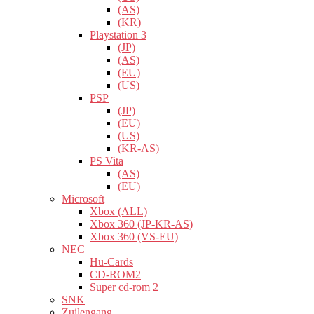
(AS)
(KR)
Playstation 3
(JP)
(AS)
(EU)
(US)
PSP
(JP)
(EU)
(US)
(KR-AS)
PS Vita
(AS)
(EU)
Microsoft
Xbox (ALL)
Xbox 360 (JP-KR-AS)
Xbox 360 (VS-EU)
NEC
Hu-Cards
CD-ROM2
Super cd-rom 2
SNK
Zuilengang