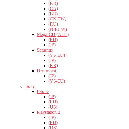
(KR)
(CA)
(BR)
(CN TW)
(RU)
(NIEUW)
Mega-CD (ALL)
(EU)
(JP)
Saturnus
(VS-EU)
(JP)
(KR)
Dreamcast
(JP)
(VS-EU)
Sony
PSone
(JP)
(EU)
(US)
Playstation 2
(JP)
(EU)
(US)