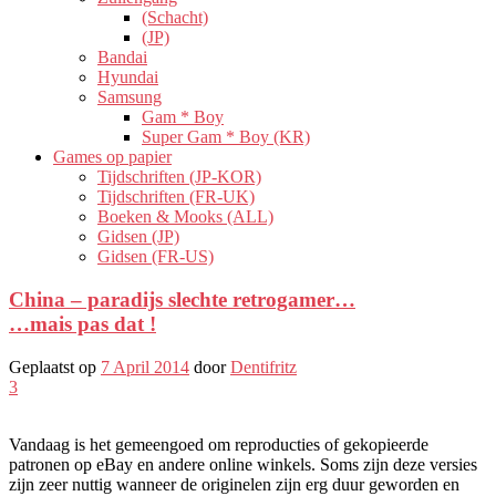
(Schacht)
(JP)
Bandai
Hyundai
Samsung
Gam * Boy
Super Gam * Boy (KR)
Games op papier
Tijdschriften (JP-KOR)
Tijdschriften (FR-UK)
Boeken & Mooks (ALL)
Gidsen (JP)
Gidsen (FR-US)
China – paradijs slechte retrogamer…
…mais pas dat !
Geplaatst op
7 April 2014
door
Dentifritz
3
Vandaag is het gemeengoed om reproducties of gekopieerde
patronen op eBay en andere online winkels. Soms zijn deze versies
zijn zeer nuttig wanneer de originelen zijn erg duur geworden en