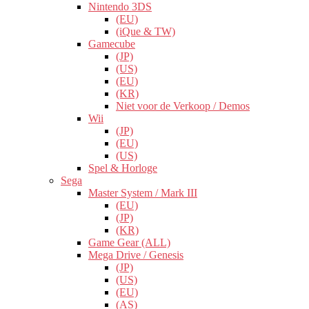
Nintendo 3DS
(EU)
(iQue & TW)
Gamecube
(JP)
(US)
(EU)
(KR)
Niet voor de Verkoop / Demos
Wii
(JP)
(EU)
(US)
Spel & Horloge
Sega
Master System / Mark III
(EU)
(JP)
(KR)
Game Gear (ALL)
Mega Drive / Genesis
(JP)
(US)
(EU)
(AS)