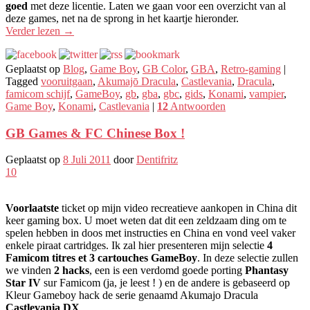
goed
met deze licentie. Laten we gaan voor een overzicht van al
deze games, net na de sprong in het kaartje hieronder.
Verder lezen
→
Geplaatst op
Blog
,
Game Boy
,
GB Color
,
GBA
,
Retro-gaming
|
Tagged
vooruitgaan
,
Akumajō Dracula
,
Castlevania
,
Dracula
,
famicom schijf
,
GameBoy
,
gb
,
gba
,
gbc
,
gids
,
Konami
,
vampier
,
Game Boy
,
Konami
,
Castlevania
|
12
Antwoorden
GB Games & FC Chinese Box !
Geplaatst op
8 Juli 2011
door
Dentifritz
10
Voorlaatste
ticket op mijn video recreatieve aankopen in China dit
keer gaming box. U moet weten dat dit een zeldzaam ding om te
spelen hebben in doos met instructies en China en vond veel vaker
enkele piraat cartridges. Ik zal hier presenteren mijn selectie
4
Famicom titres et 3 cartouches GameBoy
. In deze selectie zullen
we vinden
2 hacks
, een is een verdomd goede porting
Phantasy
Star IV
sur Famicom (ja, je leest ! ) en de andere is gebaseerd op
Kleur Gameboy hack de serie genaamd Akumajo Dracula
Castlevania DX
.