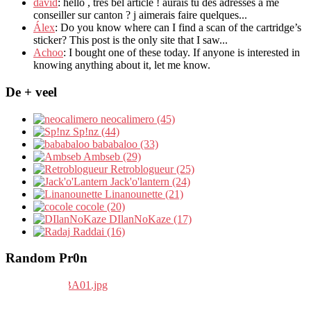
david
:
hello
,
tres bel article
!
aurais tu des adresses a me
conseiller sur canton
?
j aimerais faire quelques..
.
Álex
: Do you know where can I find a scan of the cartridge’s
sticker? This post is the only site that I saw...
Achoo
: I bought one of these today. If anyone is interested in
knowing anything about it, let me know.
De + veel
neocalimero (45)
Sp!nz (44)
bababaloo (33)
Ambseb (29)
Retroblogueur (25)
Jack'o'lantern (24)
Linanounette (21)
cocole (20)
DIlanNoKaze (17)
Raddai (16)
Random Pr0n