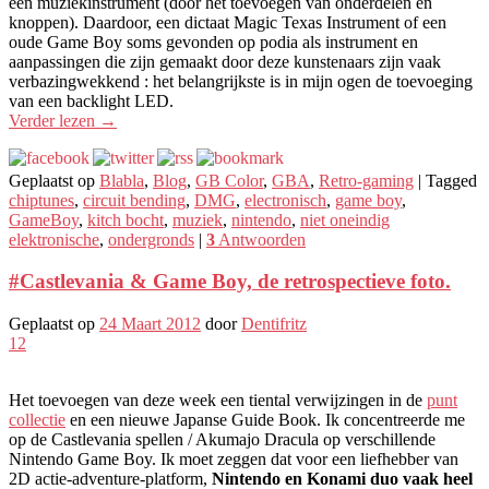
een muziekinstrument (door het toevoegen van onderdelen en
knoppen). Daardoor, een dictaat Magic Texas Instrument of een
oude Game Boy soms gevonden op podia als instrument en
aanpassingen die zijn gemaakt door deze kunstenaars zijn vaak
verbazingwekkend : het belangrijkste is in mijn ogen de toevoeging
van een backlight LED.
Verder lezen
→
Geplaatst op
Blabla
,
Blog
,
GB Color
,
GBA
,
Retro-gaming
|
Tagged
chiptunes
,
circuit bending
,
DMG
,
electronisch
,
game boy
,
GameBoy
,
kitch bocht
,
muziek
,
nintendo
,
niet oneindig
elektronische
,
ondergronds
|
3
Antwoorden
#Castlevania & Game Boy, de retrospectieve foto.
Geplaatst op
24 Maart 2012
door
Dentifritz
12
Het toevoegen van deze week een tiental verwijzingen in de
punt
collectie
en een nieuwe Japanse Guide Book. Ik concentreerde me
op de Castlevania spellen / Akumajo Dracula op verschillende
Nintendo Game Boy. Ik moet zeggen dat voor een liefhebber van
2D actie-adventure-platform,
Nintendo en Konami duo vaak heel