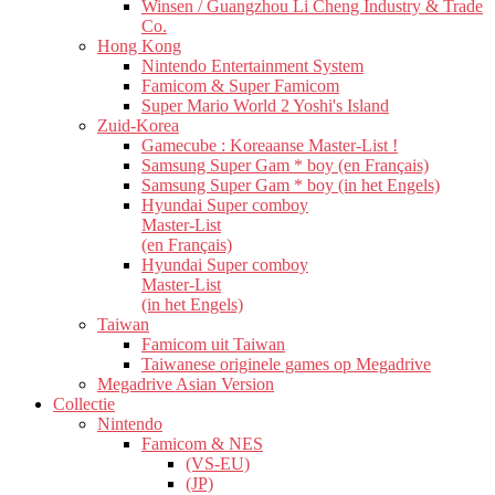
Winsen / Guangzhou Li Cheng Industry & Trade
Co.
Hong Kong
Nintendo Entertainment System
Famicom & Super Famicom
Super Mario World 2 Yoshi's Island
Zuid-Korea
Gamecube : Koreaanse Master-List !
Samsung Super Gam * boy (en Français)
Samsung Super Gam * boy (in het Engels)
Hyundai Super comboy
Master-List
(en Français)
Hyundai Super comboy
Master-List
(in het Engels)
Taiwan
Famicom uit Taiwan
Taiwanese originele games op Megadrive
Megadrive Asian Version
Collectie
Nintendo
Famicom & NES
(VS-EU)
(JP)