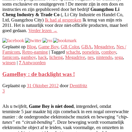
soms exclusieve en onuitgegeven ! De meeste zijn in een doos en
instructies en zijn gepubliceerd door het bedrijf
Guangzhou Li
Cheng Industry & Trade Co
(, Li City Industrie en Handel Co,
Ltd, Guangzhou City)
Ik had al gesproken
Ik terug van mijn reis
2011. Het is natuurlijk voor deze niet-officiële producten, maar heel
goed gedaan.
Verder lezen
→
Geplaatst op
Blog
,
Game Boy
,
GB Color
,
GBA
,
Megadrive
,
Nes /
Famicom
,
Retro-gaming
|
Tagged
schacht
,
porselein
,
comboy
,
famicom
,
gamboy
,
hack
,
licheng
,
Megadrive
,
nes
,
nintendo
,
sega
,
winsen
|
7
Antwoorden
GameBoy : de backlight was !
Geplaatst op
31 Oktober 2012
door
Dentifritz
3
Als u twijfelt,
Game Boy is niet dood
, integendeel, omdat
tenminste 5 jaar maakte hij zijn comeback in een nogal onverwachte
manier : de ondergrondse elektronische muziek en beweging
“chip-
tunes”
en
“circuit-bending”
. Deze beweging wordt voornamelijk
elektronische object af te leiden, vaak voormalige, en omzetten in