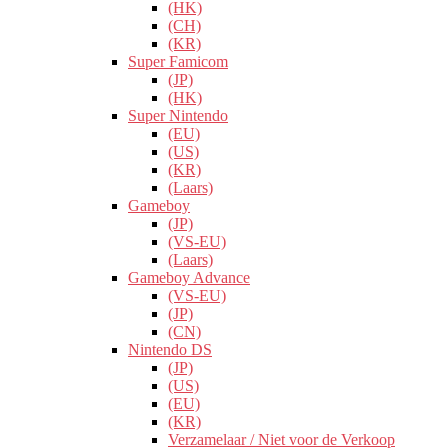
(HK)
(CH)
(KR)
Super Famicom
(JP)
(HK)
Super Nintendo
(EU)
(US)
(KR)
(Laars)
Gameboy
(JP)
(VS-EU)
(Laars)
Gameboy Advance
(VS-EU)
(JP)
(CN)
Nintendo DS
(JP)
(US)
(EU)
(KR)
Verzamelaar / Niet voor de Verkoop