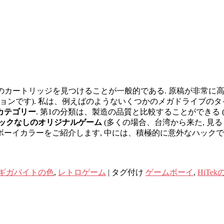
版のカートリッジを見つけることが一般的である. 原稿が非常
ューションです). 私は、例えばのようないくつかのメガドライブの
カテゴリー
. 第1の分類は、製造の品質と比較することができる (プラ
ックなしのオリジナルゲーム
(多くの場合、台湾から来た, 見
ーイカラーをご紹介します, 中には、積極的に意外なハックで
ギガバイトの色
,
レトロゲーム
|
タグ付け
ゲームボーイ
,
HiTek