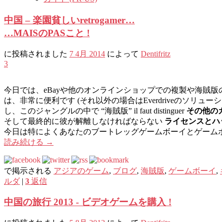
中国 – 楽園貧しいretrogamer…
…MAISのPASこと !
に投稿されました
7 4月 2014
によって
Dentifritz
3
今日では、eBayや他のオンラインショップでの複製や海賊
は、非常に便利です (それ以外の場合はEverdriveのソリ
し、このジャングルの中で “海賊版” il faut distinguer
その他の
そして最終的に彼が解離しなければならない
ライセンスとハ
今日は特によくあなたのブートレッグゲームボーイとゲームボ
読み続ける
→
で掲示される
アジアのゲーム
,
ブログ
,
海賊版
,
ゲームボーイ
,
ルダ
|
3
返信
中国の旅行 2013 - ビデオゲームを購入 !