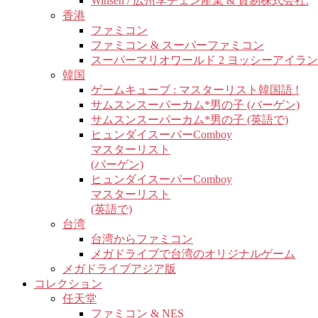
Winsen / 広州李チェン産業 & 貿易株式会社.
香港
ファミコン
ファミコン & スーパーファミコン
スーパーマリオワールド 2 ヨッシーアイラ
韓国
ゲームキューブ : マスターリスト韓国語 !
サムスンスーパーカム*男の子 (バーゲン)
サムスンスーパーカム*男の子 (英語で)
ヒュンダイスーパーComboy
マスターリスト
(バーゲン)
ヒュンダイスーパーComboy
マスターリスト
(英語で)
台湾
台湾からファミコン
メガドライブで台湾のオリジナルゲーム
メガドライブアジア版
コレクション
任天堂
ファミコン & NES