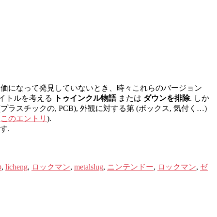
に高価になって発見していないとき、時々これらのバージョン
タイトルを考える
トゥインクル物語
または
ダウンを排除
. しか
スチックの, PCB), 外観に対する第 (ボックス, 気付く…)
る
このエントリ
).
す.
の
,
licheng
,
ロックマン
,
metalslug
,
ニンテンドー
,
ロックマン
,
ゼ