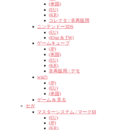
(米国)
(EU)
(KR)
コレクタ / 非再販用
ニンテンドー3DS
(EU)
(iQue & TW)
ゲームキューブ
(JP)
(米国)
(EU)
(KR)
非再販用 / デモ
wiiの
(JP)
(EU)
(米国)
ゲーム & 見る
セガ
マスターシステム / マークIII
(EU)
(JP)
(KR)