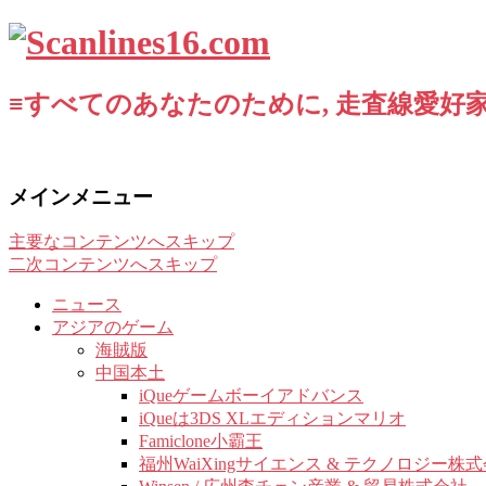
≡すべてのあなたのために, 走査線愛好家
メインメニュー
主要なコンテンツへスキップ
二次コンテンツへスキップ
ニュース
アジアのゲーム
海賊版
中国本土
iQueゲームボーイアドバンス
iQueは3DS XLエディションマリオ
Famiclone小霸王
福州WaiXingサイエンス & テクノロジー株式