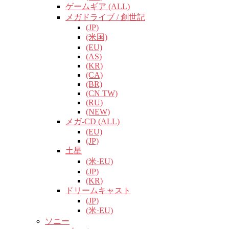
ゲームギア (ALL)
メガドライブ / 創世記
(JP)
(米国)
(EU)
(AS)
(KR)
(CA)
(BR)
(CN TW)
(RU)
(NEW)
メガ-CD (ALL)
(EU)
(JP)
土星
(米·EU)
(JP)
(KR)
ドリームキャスト
(JP)
(米·EU)
ソニー