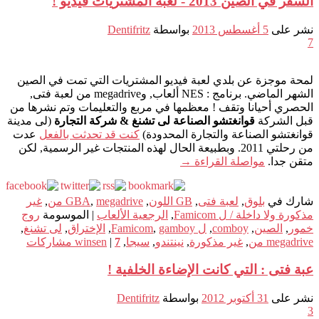
السفر في الصين 2013 - لعبة المشتريات فيديو !
نشر على
5 أغسطس 2013
بواسطة
Dentifritz
7
لمحة موجزة عن بلدي لعبة فيديو المشتريات التي تمت في الصين
الشهر الماضي. برنامج : NES ألعاب, وmegadrive من لعبة فتى,
الحصري أحيانا وتقف ! معظمها في مربع والتعليمات وتم نشرها من
قبل الشركة
قوانغتشو الصناعة لى تشنغ & شركة التجارة
(لى مدينة
قوانغتشو الصناعة والتجارة المحدودة)
كنت قد تحدثت بالفعل
عدت
من رحلتي 2011. وبطبيعة الحال لهذه المنتجات غير الرسمية, لكن
متقن جدا.
مواصلة القراءة
→
شارك في
بلوق
,
لعبة فتى
,
GB اللون
,
megadrive من
,
GBA
,
غير
مذكورة ولا داخلة / ل Famicom
,
الرجعية الألعاب
|
الموسومة
روج
خمور
,
الصين
,
comboy
,
ل Famicom
gamboy
,
,
الإختراق
,
لى تشنغ
,
megadrive من
,
غير مذكورة
,
نينتندو
,
سيجا
,
7
|
winsen
مشاركات
عبة فتى : التي كانت الإضاءة الخلفية !
نشر على
31 أكتوبر 2012
بواسطة
Dentifritz
3