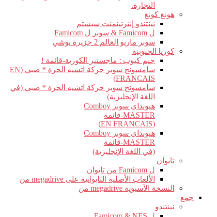
التجارة.
هونغ كونغ
نينتندو إنترتينمنت سيستم
ل Famicom & سوبر ل Famicom
سوبر ماريو العالم 2 جزيرة يوشي
كوريا الجنوبية
جيم كيوب : ماجستير الكورية-قائمة !
سامسونج سوبر حركة اتشيه الحرة * صبي (EN
FRANCAIS)
سامسونج سوبر حركة اتشيه الحرة * صبي (في
اللغة الإنجليزية)
هيونداي سوبر Comboy
MASTER-قائمة
(EN FRANCAIS)
هيونداي سوبر Comboy
MASTER-قائمة
(في اللغة الإنجليزية)
تايوان
ل Famicom من تايوان
الألعاب الأصلية التايوانية على megadrive من
النسخة الآسيوية megadrive من
جمع
نينتندو
ل Famicom & NES