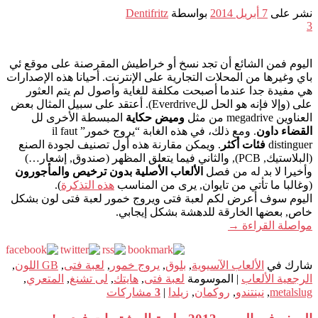
نشر على
7 أبريل 2014
بواسطة
Dentifritz
3
اليوم فمن الشائع أن تجد نسخ أو خراطيش المقرصنة على موقع ئي
باي وغيرها من المحلات التجارية على الإنترنت. أحيانا هذه الإصدارات
هي مفيدة جدا عندما أصبحت مكلفة للغاية وأصول لم يتم العثور
على (وإلا فإنه هو الحل للEverdrive). أعتقد على سبيل المثال بعض
العناوين megadrive من مثل
وميض حكاية
المبسطة الأخرى لل
القضاء داون
. ومع ذلك، في هذه الغابة “يروج خمور” il faut
distinguer
فئات أكثر
. ويمكن مقارنة هذه أول تصنيف لجودة الصنع
(البلاستيك, PCB), والثاني فيما يتعلق المظهر (صندوق, إشعار…)
وأخيرا لا بد له من فصل
الألعاب الأصلية بدون ترخيص والمأجورون
(وغالبا ما تأتي من تايوان, يرى من المناسب
هذه التذكرة
).
اليوم سوف أعرض لكم لعبة فتى ويروج خمور لعبة فتى لون بشكل
خاص, بعضها الخارقة للدهشة بشكل إيجابي.
مواصلة القراءة
→
شارك في
الألعاب الآسيوية
,
بلوق
,
يروج خمور
,
لعبة فتى
,
GB اللون
,
الرجعية الألعاب
|
الموسومة
لعبة فتى
,
هايتك
,
لى تشنغ
,
المتعري
,
metalslug
,
نينتندو
,
روكمان
,
زيلدا
|
3
مشاركات