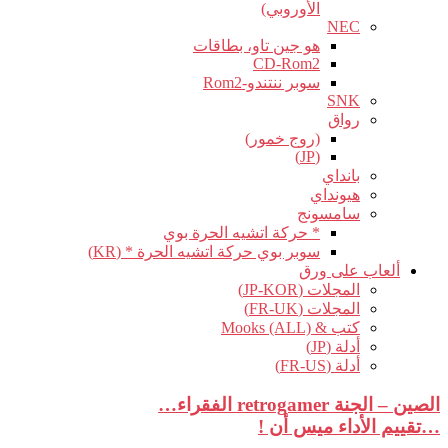
الأوروبي)
NEC
هو جين تاو، بطاقات
CD-Rom2
سوبر ننتندو-Rom2
SNK
رواق
(روج خمور)
(JP)
بانداي
هيونداي
سامسونج
* حركة اتشيه الحرة بوي
سوبر بوي حركة اتشيه الحرة * (KR)
ألعاب على ورق
المجلات (JP-KOR)
المجلات (FR-UK)
كتب & Mooks (ALL)
أدلة (JP)
أدلة (FR-US)
الصين – الجنة retrogamer الفقراء…
…تقييم الأداء ميس أن !