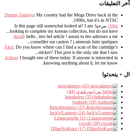
آخر التعليقات
Dennis Tamayo
:
My country had the Mega Drive back in the
.
1990s
,
but it’s in NTSC
Alex
: مرحبا.
I am
?
Is this page still somewhat looked at
.
looking to complete my korean collection
,
but do not have..
david
:
hello
,
tres bel article
!
aurais tu des adresses a me
.
conseiller sur canton
?
j aimerais faire quelques..
Álex
: Do you know where can I find a scan of the cartridge’s
sticker? This post is the only site that I saw...
Achoo
: I bought one of these today. If anyone is interested in
knowing anything about it, let me know.
ال + يتحدثوا
neocalimero (45)
س!نيوزيلندي (44)
bababaloo (33)
Ambseb (29)
Retroblogueur (25)
Jack'o'Lantern (24)
Linanounette (21)
cocole (20)
DIlanNoKaze (17)