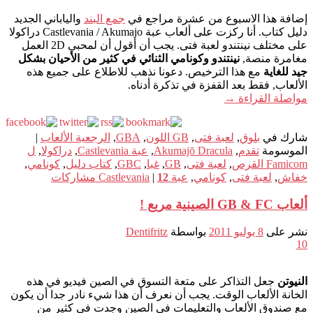
إضافة هذا الاسبوع من عشرة مراجع في
جمع البند
والياباني الجديد
دليل كتاب. أنا ركزت على ألعاب عبة Castlevania / Akumajo دراكولا
على مختلف نينتندو لعبة فتى. يجب أن أقول أن لمحبي 2D العمل
مغامرة منصة,
نينتندو وكونامي الثنائي في كثير من الأحيان بشكل
جيد للغاية
مع هذا الترخيص. دعونا نذهب للاطلاع على جميع هذه
الألعاب, فقط بعد القفزة في تذكرة أدناه.
مواصلة القراءة
→
شارك في
بلوق
,
لعبة فتى
,
GB اللون
,
GBA
,
الرجعية الألعاب
|
الموسومة
تقدم
,
Akumajō Dracula
,
عبة Castlevania
,
دراكولا
,
ل
Famicom القرص
,
لعبة فتى
,
GB
,
غبا
,
GBC
,
كتاب دليل
,
كونامي
,
خفاش
,
لعبة فتى
,
كونامي
,
عبة Castlevania
12
|
مشاركات
ألعاب GB & FC الصينية مربع !
نشر على
8 يوليو 2011
بواسطة
Dentifritz
10
النيوتن
جعل التذاكر على متعة التسوق في الصين فيديو في هذه
الخانة الألعاب الوقت. يجب أن نعرف أن هذا شيء نادر جدا أن يكون
مع صندوق الألعاب والتعليمات في الصين وجدت في كثير من