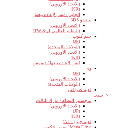
(الاتحاد الأوروبي)
(KR)
الجابي / ليس لإعادة بيعها
نينتندو 3DS
(الاتحاد الأوروبي)
(النظام العالمي ل & TW)
جيم كيوب
(JP)
(الولايات المتحدة)
(الاتحاد الأوروبي)
(KR)
ليس لإعادة بيعها / ديموس
وي
(JP)
(الاتحاد الأوروبي)
(الولايات المتحدة)
لعبة & راقب
سيجا
ماجستير النظام / مارك الثالث
(الاتحاد الأوروبي)
(JP)
(KR)
لعبة جير (ALL)
Mega Drive / سفر التكوين