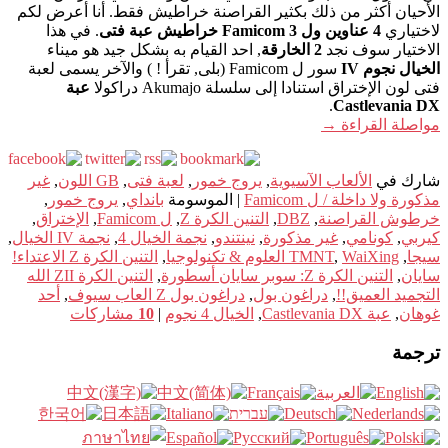
الأحيان أكثر من ذلك بكثير القراصنة خراطيش فقط. أنا أعرض لكم
لاختياري
4 عناوين ول Famicom 3 خراطيش عبة فتى
. في هذا
الاختيار سوف نجد
2 الخارقة
, احد القيام به بشكل جيد هو ميناء
الخيال نجوم IV
سور ل Famicom (بلى, تقرأ ! ) والآخر يسمى لعبة
فتى لون الإختراق استنادا إلى سلسلة Akumajo دراكولا
عبة
.
Castlevania DX
مواصلة القراءة
→
شارك في
الألعاب الآسيوية
,
يروج خمور
,
لعبة فتى
,
GB اللون
,
غير
مذكورة ولا داخلة / ل Famicom
|
الموسومة
بانداي
,
يروج خمور
,
خرطوش القراصنة
,
DBZ
,
التنين الكرة Z
,
ل Famicom
,
الإختراق
,
كيربي
,
كونامي
,
غير مذكورة
,
نينتندو
,
نجمة الخيال 4
,
نجمة IV الخيال
,
سيجا
,
WaiXing العلوم & تكنولوجيا
,
TMNT
,
التنين الكرة Z الاعتداء!
سايان
,
التنين الكرة Z: سوبر سايان أسطورة
,
التنين الكرة ZII الله
التجميد العميق!!
,
دراغون بول
,
دراغون بول Z العاب سيوف
,
أحد
غوهان
,
عبة Castlevania DX
,
الخيال 4 نجوم
|
10
مشاركات
ترجمة