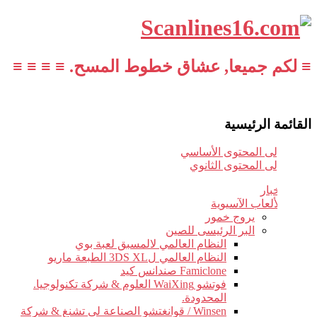
≡ لكم جميعا, عشاق خطوط المسح. ≡ ≡ ≡ ≡
القائمة الرئيسية
تخطي إلى المحتوى الأساسي
تخطي إلى المحتوى الثانوي
أخبار
الألعاب الآسيوية
يروج خمور
البر الرئيسى للصين
النظام العالمي لالمسبق لعبة بوي
النظام العالمي ل3DS XL الطبعة ماريو
Famiclone صندانس كيد
فوتشو WaiXing العلوم & شركة تكنولوجيا.
المحدودة.
Winsen / قوانغتشو الصناعة لى تشنغ & شركة