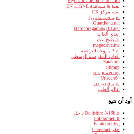
Flyers.arcade-museum.com
لعبة & مشاهدة EN LIGNE
لعبة مركز CX
لعبة فتى غاليريا
Guardiana.net
Hardcoregaming101.net
إيندي ألعاب
المطبخ-بنت
megadrive.me
أم 3 مروحة الترجمة
ألعاب المقرصنة الوسطى
Satakore
Shmup
smspower.org
Unseen64
لعبة فيديو دن
عالم ألعاب
أود أن تتبع
Benishiro 8-16bits داخل
bobdupneu.fr
Famicomblog
حفر Chavouet