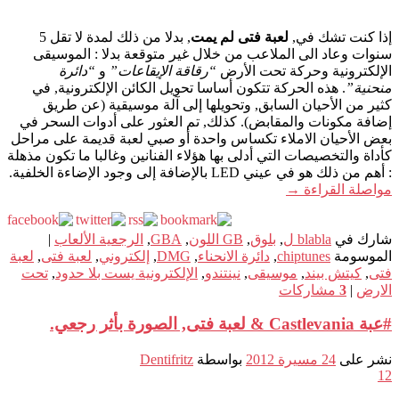
إذا كنت تشك في,
لعبة فتى لم يمت
, بدلا من ذلك لمدة لا تقل 5
سنوات وعاد الى الملاعب من خلال غير متوقعة بدلا : الموسيقى
الإلكترونية وحركة تحت الأرض
“رقاقة الإيقاعات”
و
“دائرة
منحنية”
. هذه الحركة تتكون أساسا تحويل الكائن الإلكترونية, في
كثير من الأحيان السابق, وتحويلها إلى آلة موسيقية (عن طريق
إضافة مكونات والمقابض). كذلك, تم العثور على أدوات السحر في
بعض الأحيان الاملاء تكساس واحدة أو صبي لعبة قديمة على مراحل
كأداة والتخصيصات التي أدلى بها هؤلاء الفنانين وغالبا ما تكون مذهلة
: أهم من ذلك هو في عيني LED بالإضافة إلى وجود الإضاءة الخلفية.
مواصلة القراءة
→
شارك في
blabla ل
,
بلوق
,
GB اللون
,
GBA
,
الرجعية الألعاب
|
الموسومة
chiptunes
,
دائرة الانحناء
,
DMG
,
إلكتروني
,
لعبة فتى
,
لعبة
فتى
,
كيتش بيند
,
موسيقى
,
نينتندو
,
الإلكترونية يست بلا حدود
,
تحت
الارض
|
3
مشاركات
#عبة Castlevania & لعبة فتى, الصورة بأثر رجعي.
نشر على
24 مسيرة 2012
بواسطة
Dentifritz
12