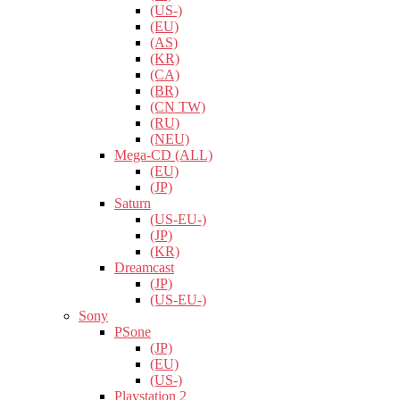
(US-)
(EU)
(AS)
(KR)
(CA)
(BR)
(CN TW)
(RU)
(NEU)
Mega-CD (ALL)
(EU)
(JP)
Saturn
(US-EU-)
(JP)
(KR)
Dreamcast
(JP)
(US-EU-)
Sony
PSone
(JP)
(EU)
(US-)
Playstation 2