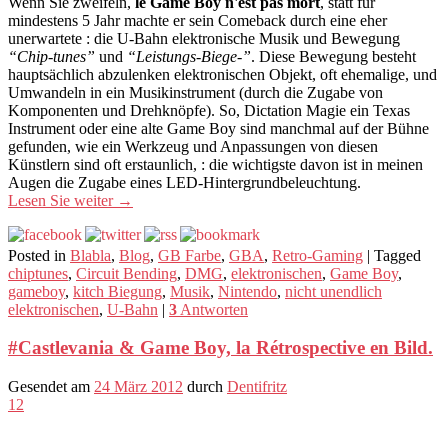
Wenn Sie zweifeln,
le Game Boy n'est pas mort
, statt für
mindestens 5 Jahr machte er sein Comeback durch eine eher
unerwartete : die U-Bahn elektronische Musik und Bewegung
“Chip-tunes”
und
“Leistungs-Biege-”
. Diese Bewegung besteht
hauptsächlich abzulenken elektronischen Objekt, oft ehemalige, und
Umwandeln in ein Musikinstrument (durch die Zugabe von
Komponenten und Drehknöpfe). So, Dictation Magie ein Texas
Instrument oder eine alte Game Boy sind manchmal auf der Bühne
gefunden, wie ein Werkzeug und Anpassungen von diesen
Künstlern sind oft erstaunlich, : die wichtigste davon ist in meinen
Augen die Zugabe eines LED-Hintergrundbeleuchtung.
Lesen Sie weiter
→
Posted in
Blabla
,
Blog
,
GB Farbe
,
GBA
,
Retro-Gaming
|
Tagged
chiptunes
,
Circuit Bending
,
DMG
,
elektronischen
,
Game Boy
,
gameboy
,
kitch Biegung
,
Musik
,
Nintendo
,
nicht unendlich
elektronischen
,
U-Bahn
|
3
Antworten
#Castlevania & Game Boy, la Rétrospective en Bild.
Gesendet am
24 März 2012
durch
Dentifritz
12