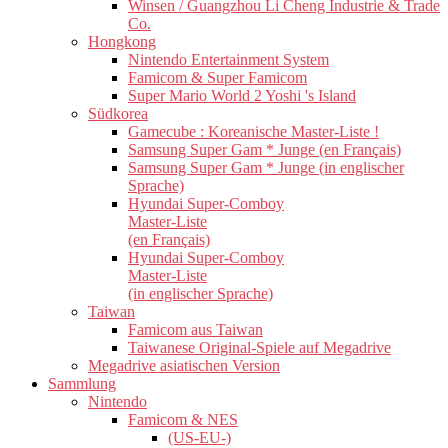
Winsen / Guangzhou Li Cheng Industrie & Trade
Co.
Hongkong
Nintendo Entertainment System
Famicom & Super Famicom
Super Mario World 2 Yoshi 's Island
Südkorea
Gamecube : Koreanische Master-Liste !
Samsung Super Gam * Junge (en Français)
Samsung Super Gam * Junge (in englischer
Sprache)
Hyundai Super-Comboy
Master-Liste
(en Français)
Hyundai Super-Comboy
Master-Liste
(in englischer Sprache)
Taiwan
Famicom aus Taiwan
Taiwanese Original-Spiele auf Megadrive
Megadrive asiatischen Version
Sammlung
Nintendo
Famicom & NES
(US-EU-)