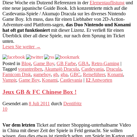
Diese Woche ein Dutzend Referenzen in der
Elementauflistung
und
eine neue japanische Guide Book. Ich konzentrierte mich auf die
Castlevania-Spiele / Akumajo Dracula sur les diverses Nintendo
Game Boy. Ich muss, dass für einen Liebhaber von 2D-Action-
Adventure-und Plattform-sagen,
das Duo Nintendo und Konami
hat oft gut funktioniert
mit dieser Lizenz. Er verließ für einen
Überblick über all diese Spiele, nur nach dem Sprung im Ticket
unten.
Lesen Sie weiter
→
Posted in
Blog
,
Game Boy
,
GB Farbe
,
GBA
,
Retro-Gaming
|
Tagged
vorantreiben
,
Akumajō Dracula
,
Castlevania
,
Dracula
,
Famicom Disk
,
gameboy
,
gb
,
gba
,
GBC
,
Reiseführer
,
Konami
,
Vampir
,
Game Boy
,
Konami
,
Castlevania
|
12
Antworten
Jeux GB & FC Chinese Box !
Gesendet am
8 Juli 2011
durch
Dentifritz
10
Vor dem letzten
Ticket auf meiner Shopping-unterhaltsame Video
in China mit dieser Zeit der Spiele in Feld gemacht. Sie sollten
wissen, dass dies etwas ist ziemlich selten, um Spiele im Karton und