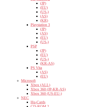
(JP)
(EU)
(US-)
(AS)
(KR)
Playstation 3
(JP)
(AS)
(EU)
(US-)
PSP
(JP)
(EU)
(US-)
(KR-AS)
PS Vita
(AS)
(EU)
Microsoft
Xbox (ALL)
Xbox 360 (JP-KR-AS)
Xbox 360 (US-EU-)
NEC
Hu-Cards
CD-ROM 2