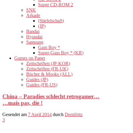
Super CD-ROM 2
SNK
Arkade
(Stiefelschaft)
(JP)
Bandai
Hyundai
Samsung
Gam Boy *
Super-Gam Boy * (KR)
Games on Paper
Zeitschriften (JP-KOR)
Zeitschriften (FR-UK)
Bücher & Mooks (ALL)
Guides (JP)
Guides (FR-US)
China – Paradies schlecht retrogamer…
…mais pas, die !
Gesendet am
7 April 2014
durch
Dentifritz
3