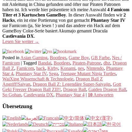
mit Anleitung in China gefunden und öfter nur Piraten Patronen
haben ist. Ich werde hier präsentiere ich meine Auswahl
4 Famicom
Titer et 3 Kartuschen GameBoy
. In dieser Auswahl finden wir
2
Hacks
, ein ist eine Portierung von gut gemacht
Phantasy Star IV
sur Famicom (ja, Sie lesen ! ) und das andere ein Hack auf dem
GameBoy Color-Serie basiert Akumajo genannt Dracula
Castlevania DX
.
Lesen Sie weiter
→
Posted in
Asian Gaming
,
Bootlegs
,
Game Boy
,
GB Farbe
,
Nes /
Famicom
|
Tagged
Bandai
,
Bootlegs
,
Piraten-Patrone
,
dbz
,
Dragon
Ball Z
,
Famicom
,
hack
,
Kirby
,
Konami
,
nes
,
Nintendo
,
Phantasy
Star 4
,
Phantasy Star IV
,
Sega
,
Teenage Mutant Ninja Turtles
,
WaiXing Wissenschaft & Technologie
,
Dragon Ball Z
Angriff!Saiyan
,
Dragon Ball Z: Legendäre Super-Saiyajin
,
Gott
Geki Freezer Dragon Ball ZII!!
,
Dragon Ball
,
Gaiden Dragon Ball
,
So Gohan
,
Castlevania DX
,
Phantasy Star 4
|
10
Antworten
Übersetzung