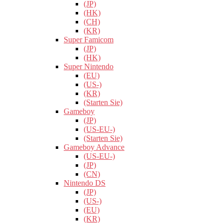
(JP)
(HK)
(CH)
(KR)
Super Famicom
(JP)
(HK)
Super Nintendo
(EU)
(US-)
(KR)
(Starten Sie)
Gameboy
(JP)
(US-EU-)
(Starten Sie)
Gameboy Advance
(US-EU-)
(JP)
(CN)
Nintendo DS
(JP)
(US-)
(EU)
(KR)