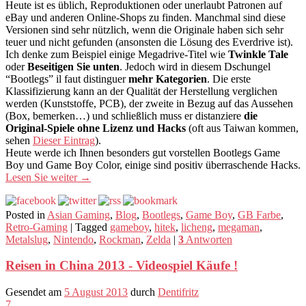
Heute ist es üblich, Reproduktionen oder unerlaubt Patronen auf
eBay und anderen Online-Shops zu finden. Manchmal sind diese
Versionen sind sehr nützlich, wenn die Originale haben sich sehr
teuer und nicht gefunden (ansonsten die Lösung des Everdrive ist).
Ich denke zum Beispiel einige Megadrive-Titel wie
Twinkle Tale
oder
Beseitigen Sie unten
. Jedoch wird in diesem Dschungel
“Bootlegs” il faut distinguer
mehr Kategorien
. Die erste
Klassifizierung kann an der Qualität der Herstellung verglichen
werden (Kunststoffe, PCB), der zweite in Bezug auf das Aussehen
(Box, bemerken…) und schließlich muss er distanziere
die
Original-Spiele ohne Lizenz und Hacks
(oft aus Taiwan kommen,
sehen
Dieser Eintrag
).
Heute werde ich Ihnen besonders gut vorstellen Bootlegs Game
Boy und Game Boy Color, einige sind positiv überraschende Hacks.
Lesen Sie weiter
→
Posted in
Asian Gaming
,
Blog
,
Bootlegs
,
Game Boy
,
GB Farbe
,
Retro-Gaming
|
Tagged
gameboy
,
hitek
,
licheng
,
megaman
,
Metalslug
,
Nintendo
,
Rockman
,
Zelda
|
3
Antworten
Reisen in China 2013 - Videospiel Käufe !
Gesendet am
5 August 2013
durch
Dentifritz
7