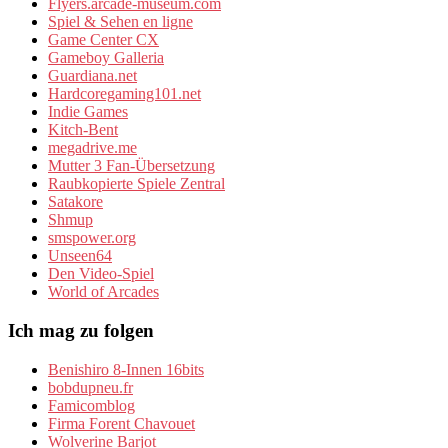
Flyers.arcade-museum.com
Spiel & Sehen en ligne
Game Center CX
Gameboy Galleria
Guardiana.net
Hardcoregaming101.net
Indie Games
Kitch-Bent
megadrive.me
Mutter 3 Fan-Übersetzung
Raubkopierte Spiele Zentral
Satakore
Shmup
smspower.org
Unseen64
Den Video-Spiel
World of Arcades
Ich mag zu folgen
Benishiro 8-Innen 16bits
bobdupneu.fr
Famicomblog
Firma Forent Chavouet
Wolverine Barjot