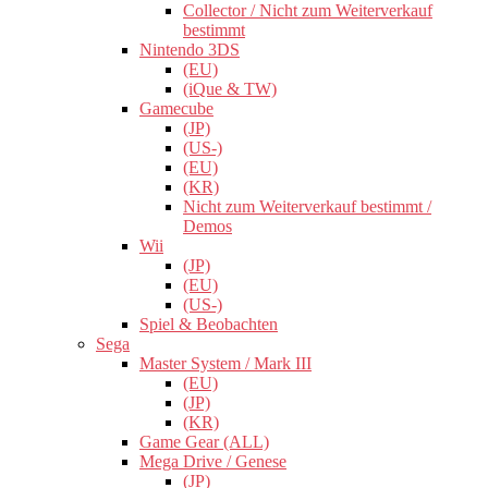
Collector / Nicht zum Weiterverkauf
bestimmt
Nintendo 3DS
(EU)
(iQue & TW)
Gamecube
(JP)
(US-)
(EU)
(KR)
Nicht zum Weiterverkauf bestimmt /
Demos
Wii
(JP)
(EU)
(US-)
Spiel & Beobachten
Sega
Master System / Mark III
(EU)
(JP)
(KR)
Game Gear (ALL)
Mega Drive / Genese
(JP)