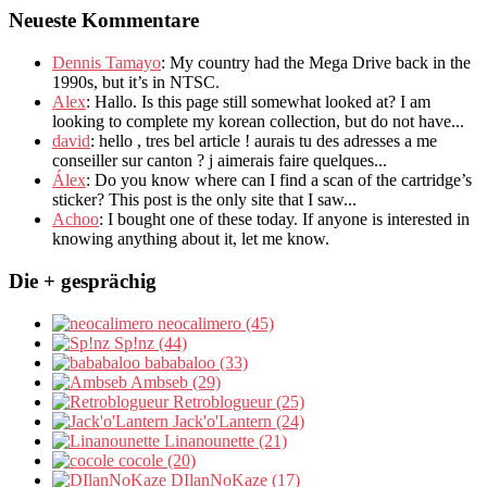
Neueste Kommentare
Dennis Tamayo
:
My country had the Mega Drive back in the
1990s
,
but it’s in NTSC
.
Alex
: Hallo.
Is this page still somewhat looked at
?
I am
looking to complete my korean collection
,
but do not have..
.
david
:
hello
,
tres bel article
!
aurais tu des adresses a me
conseiller sur canton
?
j aimerais faire quelques..
.
Álex
: Do you know where can I find a scan of the cartridge’s
sticker? This post is the only site that I saw...
Achoo
: I bought one of these today. If anyone is interested in
knowing anything about it, let me know.
Die + gesprächig
neocalimero (45)
Sp!nz (44)
bababaloo (33)
Ambseb (29)
Retroblogueur (25)
Jack'o'Lantern (24)
Linanounette (21)
cocole (20)
DIlanNoKaze (17)