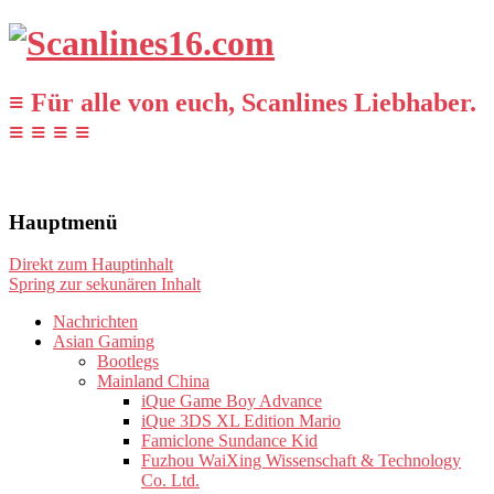
≡ Für alle von euch, Scanlines Liebhaber.
≡ ≡ ≡ ≡
Hauptmenü
Direkt zum Hauptinhalt
Spring zur sekunären Inhalt
Nachrichten
Asian Gaming
Bootlegs
Mainland China
iQue Game Boy Advance
iQue 3DS XL Edition Mario
Famiclone Sundance Kid
Fuzhou WaiXing Wissenschaft & Technology
Co. Ltd.