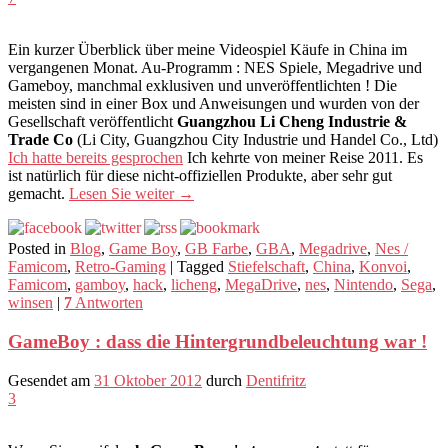
Ein kurzer Überblick über meine Videospiel Käufe in China im
vergangenen Monat. Au-Programm : NES Spiele, Megadrive und
Gameboy, manchmal exklusiven und unveröffentlichten ! Die
meisten sind in einer Box und Anweisungen und wurden von der
Gesellschaft veröffentlicht
Guangzhou Li Cheng Industrie &
Trade Co
(Li City, Guangzhou City Industrie und Handel Co., Ltd)
Ich hatte bereits gesprochen
Ich kehrte von meiner Reise 2011. Es
ist natürlich für diese nicht-offiziellen Produkte, aber sehr gut
gemacht.
Lesen Sie weiter
→
Posted in
Blog
,
Game Boy
,
GB Farbe
,
GBA
,
Megadrive
,
Nes /
Famicom
,
Retro-Gaming
|
Tagged
Stiefelschaft
,
China
,
Konvoi
,
Famicom
,
gamboy
,
hack
,
licheng
,
MegaDrive
,
nes
,
Nintendo
,
Sega
,
winsen
|
7
Antworten
GameBoy : dass die Hintergrundbeleuchtung war !
Gesendet am
31 Oktober 2012
durch
Dentifritz
3