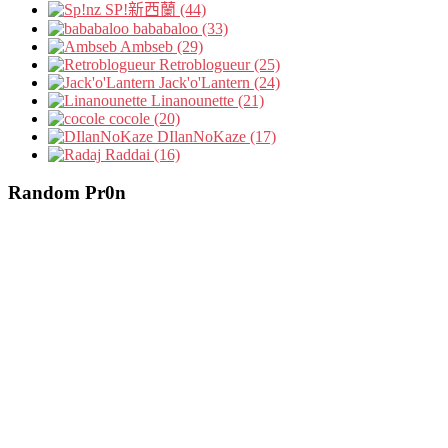
SP!新西蘭 (44)
bababaloo (33)
Ambseb (29)
Retroblogueur (25)
Jack'o'Lantern (24)
Linanounette (21)
cocole (20)
DIlanNoKaze (17)
Raddai (16)
Random Pr0n