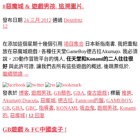
#惡魔城 & 遊戲男孩, 追溯圖片.
發布日期
24 三月 2012
通過
Dentifritz
12
在添加這個星期十幾個引用
項目集合
日本新指南書. 我把重點
放在惡魔城遊戲 / 各種任天堂GameBoy德古拉Akumajo. 我必須
說，2D動作冒險平台的情人,
任天堂和Konami的二人往往很
好
與此許可證. 讓我們去所有這些遊戲的概述, 後跳票低於.
繼續閱讀
→
發表於
博客
,
遊戲男孩
,
GB顏色
,
GBA
,
復古遊戲
|
標籤
推進
,
Akumajō Dracula
,
惡魔城
,
德古拉
,
Famicom的盤
,
GAMEBOY
,
GB
,
GBA
,
GBC
,
指導書
,
KONAMI
,
吸血鬼
,
遊戲男孩
,
Konami
的
,
惡魔城
|
12
回复
GB遊戲 & FC中國盒子 !