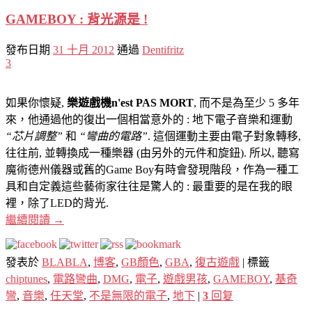
GAMEBOY : 背光源是 !
發布日期
31 十月 2012
通過
Dentifritz
3
如果你懷疑,
樂遊戲機n'est PAS MORT
, 而不是為至少 5 多年
來，他通過他的復出一個相當意外的 : 地下電子音樂和運動
“芯片調整”
和
“彎曲的電路”
. 這個運動主要由電子對象轉移,
往往前, 並轉換成一種樂器 (由另外的元件和旋鈕). 所以, 聽寫
魔術德州儀器或舊的Game Boy有時會發現階段，作為一種工
具和自定義這些藝術家往往是驚人的 : 最重要的是在我的眼
裡，除了LED的背光.
繼續閱讀
→
發表於
BLABLA
,
博客
,
GB顏色
,
GBA
,
復古遊戲
|
標籤
chiptunes
,
電路彎曲
,
DMG
,
電子
,
遊戲男孩
,
GAMEBOY
,
基奇
彎
,
音樂
,
任天堂
,
不是無限的電子
,
地下
|
3
回复