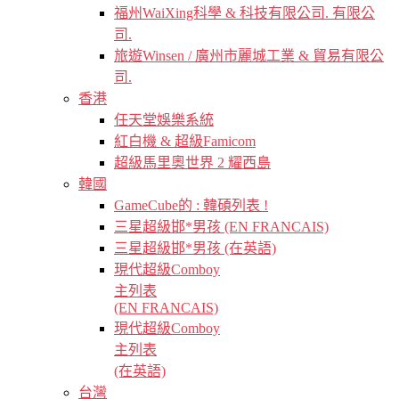
福州WaiXing科學 & 科技有限公司. 有限公
司.
旅遊Winsen / 廣州市麗城工業 & 貿易有限公
司.
香港
任天堂娛樂系統
紅白機 & 超級Famicom
超級馬里奧世界 2 耀西島
韓國
GameCube的 : 韓碩列表 !
三星超級邯*男孩 (EN FRANCAIS)
三星超級邯*男孩 (在英語)
現代超級Comboy
主列表
(EN FRANCAIS)
現代超級Comboy
主列表
(在英語)
台灣