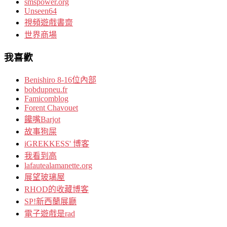
smspower.org
Unseen64
視頻遊戲書齋
世界商場
我喜歡
Benishiro 8-16位內部
bobdupneu.fr
Famicomblog
Forent Chavouet
饞嘴Barjot
故事狗屎
iGREKKESS' 博客
我看到高
lafautealamanette.org
展望玻璃屋
RHOD的收藏博客
SP!新西蘭展廳
電子遊戲是rad