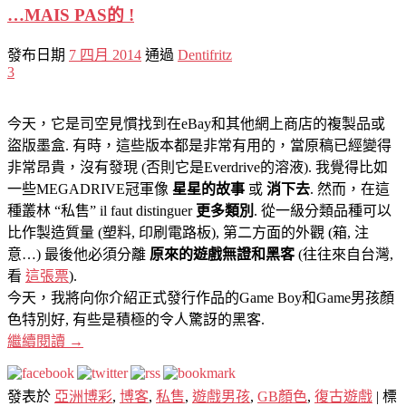
…MAIS PAS的 !
發布日期
7 四月 2014
通過
Dentifritz
3
今天，它是司空見慣找到在eBay和其他網上商店的複製品或
盜版墨盒. 有時，這些版本都是非常有用的，當原稿已經變得
非常昂貴，沒有發現 (否則它是Everdrive的溶液). 我覺得比如
一些MEGADRIVE冠軍像
星星的故事
或
消下去
. 然而，在這
種叢林 “私售” il faut distinguer
更多類別
. 從一級分類品種可以
比作製造質量 (塑料, 印刷電路板), 第二方面的外觀 (箱, 注
意…) 最後他必須分離
原來的遊戲無證和黑客
(往往來自台灣,
看
這張票
).
今天，我將向你介紹正式發行作品的Game Boy和Game男孩顏
色特別好, 有些是積極的令人驚訝的黑客.
繼續閱讀
→
發表於
亞洲博彩
,
博客
,
私售
,
遊戲男孩
,
GB顏色
,
復古遊戲
|
標