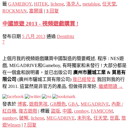
籤
GAMEBOY
,
HITEK
,
licheng
,
洛克人
,
metalslug
,
任天堂
,
ROCKMAN
,
塞爾達
|
3
回复
中國旅遊 2013 - 視頻遊戲購買 !
發布日期
5 八月 2013
通過
Dentifritz
7
上個月我的視頻遊戲購買中國製造的簡要概述. 程序 : NES遊
戲, MEGADRIVE和Gameboy, 有時獨家和未發行 ! 大部分都是
在一個盒和說明書，並已出版公司
廣州市麗城工業 & 貿易有
限公司
(廣州市驪城工貿有限公司)
我已經發言
我回到我的行
程 2011. 這當然是非官方的產品, 但做得非常好.
繼續閱讀
→
發表於
博客
,
遊戲男孩
,
GB顏色
,
GBA
,
MEGADRIVE
,
內斯 /
紅白機
,
復古遊戲
|
標籤
盜版
,
中國
,
comboy
,
FAMICOM
,
gamboy
,
破解
,
licheng
,
MEGADRIVE
,
未列名
,
任天堂
,
世嘉
,
旅
遊Winsen
|
7
回复