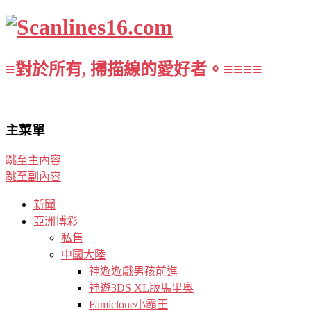
≡對於所有, 掃描線的愛好者。≡≡≡≡
主菜單
跳至主內容
跳至副內容
新聞
亞洲博彩
私售
中國大陸
神遊遊戲男孩前進
神遊3DS XL版馬里奧
Famiclone小霸王