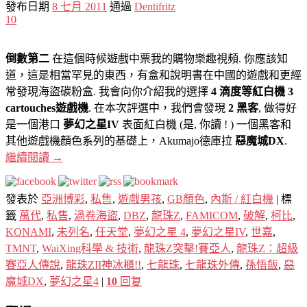
發布日期
8 七月 2011
通過
Dentifritz
10
倒數第二
在這個時候遊戲中票我的購物樂趣視頻. 你應該知
道，這是相當罕見的東西，有盒和說明書在中國的遊戲和更經
常發現海盜碳粉盒. 我會向你介紹我的選擇
4 滴度等紅白機 3
cartouches遊戲機
. 在本次評選中，我們會發現
2 黑客
, 做得好
是一個港口
夢幻之星IV
表面紅白機 (是, 你讀 ! ) 一個黑客和
其他遊戲機顏色系列的基礎上，Akumajo德庫拉
惡魔城DX
.
繼續閱讀
→
發表於
亞洲博彩
,
私售
,
遊戲男孩
,
GB顏色
,
內斯 / 紅白機
|
標
籤
萬代
,
私售
,
渦卷海盜
,
DBZ
,
龍珠Z
,
FAMICOM
,
破解
,
柯比
,
KONAMI
,
未列名
,
任天堂
,
夢幻之星 4
,
夢幻之星IV
,
世嘉
,
TMNT
,
WaiXing科學 & 技術
,
龍珠Z突擊!賽亞人
,
龍珠Z：超級
賽亞人傳說
,
龍珠ZII神冰櫃!!
,
七龍珠
,
七龍珠外傳
,
孫悟飯
,
惡
魔城DX
,
夢幻之星4
|
10
回复