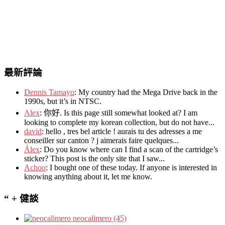
最新評論
Dennis Tamayo
:
My country had the Mega Drive back in the
1990s
,
but it’s in NTSC
.
Alex
: 你好.
Is this page still somewhat looked at
?
I am
looking to complete my korean collection
,
but do not have..
.
david
:
hello
,
tres bel article
!
aurais tu des adresses a me
conseiller sur canton
?
j aimerais faire quelques..
.
Álex
: Do you know where can I find a scan of the cartridge’s
sticker? This post is the only site that I saw...
Achoo
: I bought one of these today. If anyone is interested in
knowing anything about it, let me know.
“ + 健談
neocalimero (45)