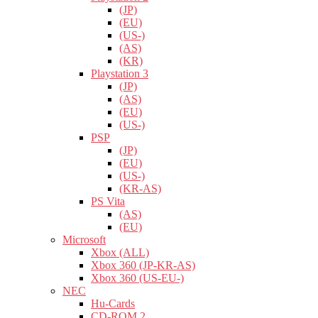
(JP)
(EU)
(US-)
(AS)
(KR)
Playstation 3
(JP)
(AS)
(EU)
(US-)
PSP
(JP)
(EU)
(US-)
(KR-AS)
PS Vita
(AS)
(EU)
Microsoft
Xbox (ALL)
Xbox 360 (JP-KR-AS)
Xbox 360 (US-EU-)
NEC
Hu-Cards
CD-ROM 2