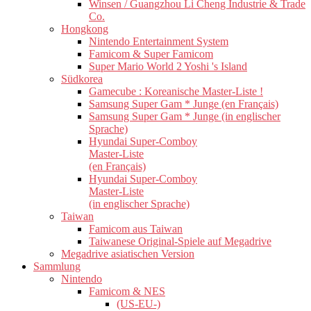
Winsen / Guangzhou Li Cheng Industrie & Trade
Co.
Hongkong
Nintendo Entertainment System
Famicom & Super Famicom
Super Mario World 2 Yoshi 's Island
Südkorea
Gamecube : Koreanische Master-Liste !
Samsung Super Gam * Junge (en Français)
Samsung Super Gam * Junge (in englischer
Sprache)
Hyundai Super-Comboy
Master-Liste
(en Français)
Hyundai Super-Comboy
Master-Liste
(in englischer Sprache)
Taiwan
Famicom aus Taiwan
Taiwanese Original-Spiele auf Megadrive
Megadrive asiatischen Version
Sammlung
Nintendo
Famicom & NES
(US-EU-)