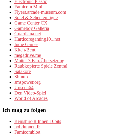
Electronic Plastic
Famicom Mini
Flyers.arcade-museum.com
Spiel & Sehen en ligne
Game Center CX
Gameboy Galleria
Guardiana.net
Hardcoregaming101.net
Indie Games
Kitch-Bent
megadrive.me
Mutter 3 Fan-Übersetzung
Raubkopierte Spiele Zentral
Satakore
Shmup
smspower.org
Unseen64
Den Video-Spiel
World of Arcades
Ich mag zu folgen
Benishiro 8-Innen 16bits
bobdupneu.fr
Famicomblog