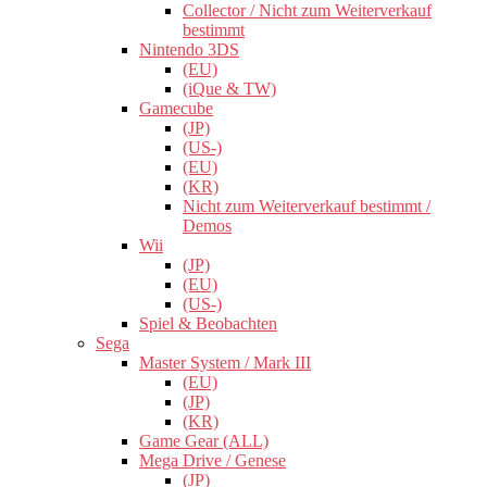
Collector / Nicht zum Weiterverkauf
bestimmt
Nintendo 3DS
(EU)
(iQue & TW)
Gamecube
(JP)
(US-)
(EU)
(KR)
Nicht zum Weiterverkauf bestimmt /
Demos
Wii
(JP)
(EU)
(US-)
Spiel & Beobachten
Sega
Master System / Mark III
(EU)
(JP)
(KR)
Game Gear (ALL)
Mega Drive / Genese
(JP)