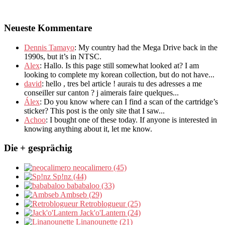
Neueste Kommentare
Dennis Tamayo
:
My country had the Mega Drive back in the
1990s
,
but it’s in NTSC
.
Alex
: Hallo.
Is this page still somewhat looked at
?
I am
looking to complete my korean collection
,
but do not have..
.
david
:
hello
,
tres bel article
!
aurais tu des adresses a me
conseiller sur canton
?
j aimerais faire quelques..
.
Álex
: Do you know where can I find a scan of the cartridge’s
sticker? This post is the only site that I saw...
Achoo
: I bought one of these today. If anyone is interested in
knowing anything about it, let me know.
Die + gesprächig
neocalimero (45)
Sp!nz (44)
bababaloo (33)
Ambseb (29)
Retroblogueur (25)
Jack'o'Lantern (24)
Linanounette (21)