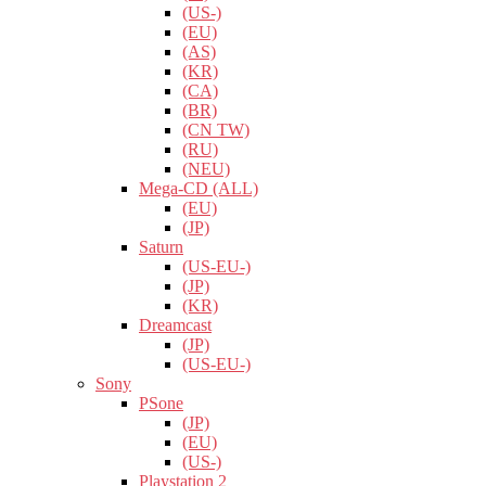
(US-)
(EU)
(AS)
(KR)
(CA)
(BR)
(CN TW)
(RU)
(NEU)
Mega-CD (ALL)
(EU)
(JP)
Saturn
(US-EU-)
(JP)
(KR)
Dreamcast
(JP)
(US-EU-)
Sony
PSone
(JP)
(EU)
(US-)
Playstation 2