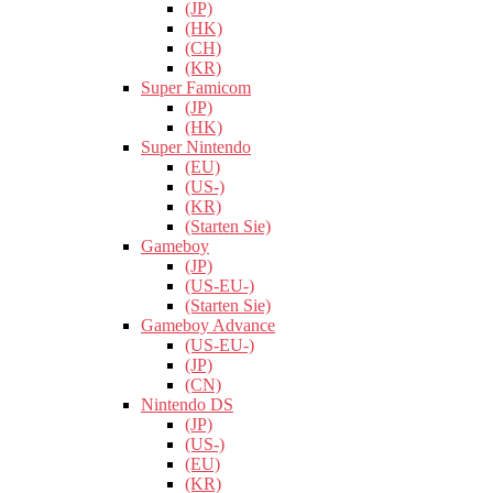
(JP)
(HK)
(CH)
(KR)
Super Famicom
(JP)
(HK)
Super Nintendo
(EU)
(US-)
(KR)
(Starten Sie)
Gameboy
(JP)
(US-EU-)
(Starten Sie)
Gameboy Advance
(US-EU-)
(JP)
(CN)
Nintendo DS
(JP)
(US-)
(EU)
(KR)