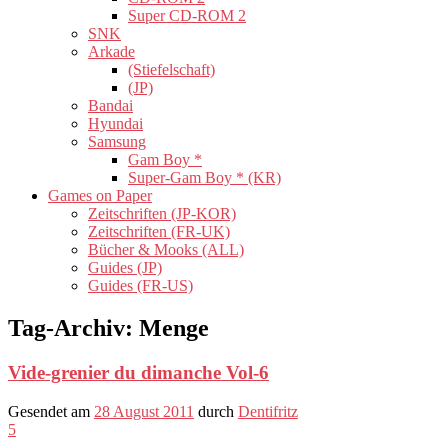
Super CD-ROM 2
SNK
Arkade
(Stiefelschaft)
(JP)
Bandai
Hyundai
Samsung
Gam Boy *
Super-Gam Boy * (KR)
Games on Paper
Zeitschriften (JP-KOR)
Zeitschriften (FR-UK)
Bücher & Mooks (ALL)
Guides (JP)
Guides (FR-US)
Tag-Archiv:
Menge
Vide-grenier du dimanche Vol-6
Gesendet am
28 August 2011
durch
Dentifritz
5