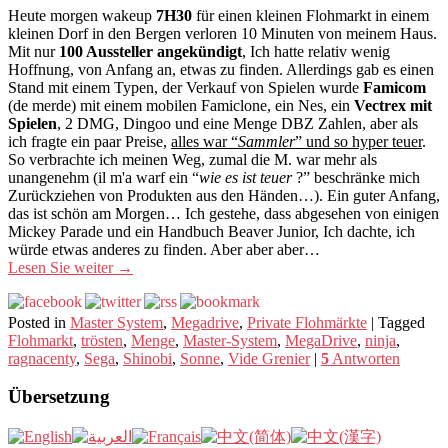
Heute morgen wakeup
7H30
für einen kleinen Flohmarkt in einem
kleinen Dorf in den Bergen verloren 10 Minuten von meinem Haus.
Mit nur
100 Aussteller angekündigt
, Ich hatte relativ wenig
Hoffnung, von Anfang an, etwas zu finden. Allerdings gab es einen
Stand mit einem Typen, der Verkauf von Spielen wurde
Famicom
(de merde) mit einem mobilen Famiclone, ein Nes, ein
Vectrex mit
Spielen
, 2 DMG, Dingoo und eine Menge DBZ Zahlen, aber als
ich fragte ein paar Preise,
alles war “
Sammler
” und so hyper teuer
.
So verbrachte ich meinen Weg, zumal die M. war mehr als
unangenehm (il m'a warf ein “
wie es ist teuer
?” beschränke mich
Zurückziehen von Produkten aus den Händen…). Ein guter Anfang,
das ist schön am Morgen… Ich gestehe, dass abgesehen von einigen
Mickey Parade und ein Handbuch Beaver Junior, Ich dachte, ich
würde etwas anderes zu finden. Aber aber aber…
Lesen Sie weiter
→
Posted in
Master System
,
Megadrive
,
Private Flohmärkte
|
Tagged
Flohmarkt
,
trösten
,
Menge
,
Master-System
,
MegaDrive
,
ninja
,
ragnacenty
,
Sega
,
Shinobi
,
Sonne
,
Vide Grenier
|
5
Antworten
Übersetzung