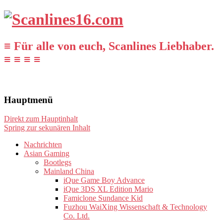
≡ Für alle von euch, Scanlines Liebhaber.
≡ ≡ ≡ ≡
Hauptmenü
Direkt zum Hauptinhalt
Spring zur sekunären Inhalt
Nachrichten
Asian Gaming
Bootlegs
Mainland China
iQue Game Boy Advance
iQue 3DS XL Edition Mario
Famiclone Sundance Kid
Fuzhou WaiXing Wissenschaft & Technology
Co. Ltd.