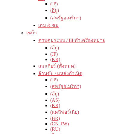
(JP)
(อียู)
(สหรัฐอเมริกา)
เกม & ชม
เซก้า
ควบคุมระบบ / III ทำเครื่องหมาย
(อียู)
(JP)
(KR)
เกมเกียร์ (ทั้งหมด)
ล้านขับ / แหล่งกำเนิด
(JP)
(สหรัฐอเมริกา)
(อียู)
(AS)
(KR)
(แคลิฟอร์เนีย)
(BR)
(CN TW)
(RU)