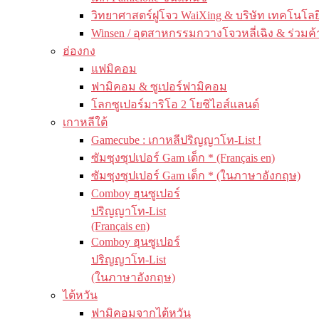
วิทยาศาสตร์ฝูโจว WaiXing & บริษัท เทคโนโลยี
Winsen / อุตสาหกรรมกวางโจวหลี่เฉิง & ร่วมค้
ฮ่องกง
แฟมิคอม
ฟามิคอม & ซูเปอร์ฟามิคอม
โลกซูเปอร์มาริโอ 2 โยชิไอส์แลนด์
เกาหลีใต้
Gamecube : เกาหลีปริญญาโท-List !
ซัมซุงซุปเปอร์ Gam เด็ก * (Français en)
ซัมซุงซุปเปอร์ Gam เด็ก * (ในภาษาอังกฤษ)
Comboy ฮุนซูเปอร์
ปริญญาโท-List
(Français en)
Comboy ฮุนซูเปอร์
ปริญญาโท-List
(ในภาษาอังกฤษ)
ไต้หวัน
ฟามิคอมจากไต้หวัน