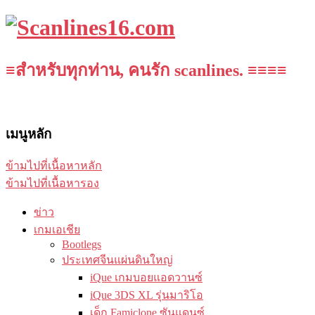
≡สำหรับทุกท่าน, คนรัก scanlines. ≡≡≡≡
เมนูหลัก
ข้ามไปที่เนื้อหาหลัก
ข้ามไปที่เนื้อหารอง
ข่าว
เกมเอเชีย
Bootlegs
ประเทศจีนแผ่นดินใหญ่
iQue เกมบอยแอดวานซ์
iQue 3DS XL รุ่นมาริโอ
เด็ก Famiclone ซันแดนซ์