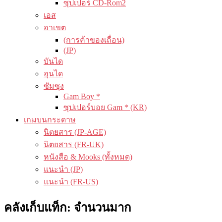
ซุปเปอร์ CD-Rom2
เอส
อาเขต
(การค้าของเถื่อน)
(JP)
บันได
ฮุนได
ซัมซุง
Gam Boy *
ซุปเปอร์บอย Gam * (KR)
เกมบนกระดาษ
นิตยสาร (JP-AGE)
นิตยสาร (FR-UK)
หนังสือ & Mooks (ทั้งหมด)
แนะนำ (JP)
แนะนำ (FR-US)
คลังเก็บแท็ก:
จำนวนมาก