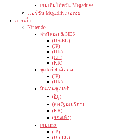
เกมเดิมไต้หวัน Megadrive
เวอร์ชั่น Megadrive เอเชีย
การเก็บ
Nintendo
ฟามิคอม & NES
(US-EU)
(JP)
(HK)
(CH)
(KR)
ซูเปอร์ฟามิคอม
(JP)
(HK)
นินเทนซูเปอร์
(อียู)
(สหรัฐอเมริกา)
(KR)
(รองเท้า)
เกมบอย
(JP)
(US-EU)