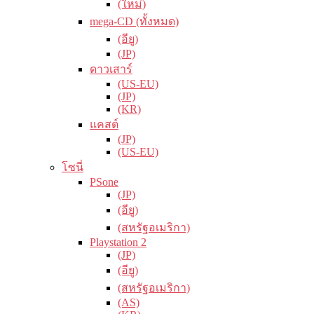
(ใหม่)
mega-CD (ทั้งหมด)
(อียู)
(JP)
ดาวเสาร์
(US-EU)
(JP)
(KR)
แคสต์
(JP)
(US-EU)
โซนี่
PSone
(JP)
(อียู)
(สหรัฐอเมริกา)
Playstation 2
(JP)
(อียู)
(สหรัฐอเมริกา)
(AS)