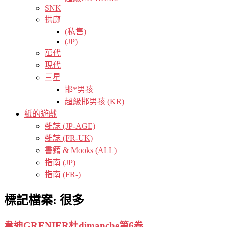
SNK
拱廊
(私售)
(JP)
萬代
現代
三星
邯*男孩
超級邯男孩 (KR)
紙的遊戲
雜誌 (JP-AGE)
雜誌 (FR-UK)
書籍 & Mooks (ALL)
指南 (JP)
指南 (FR-)
標記檔案:
很多
韋迪GRENIER杜dimanche第6卷