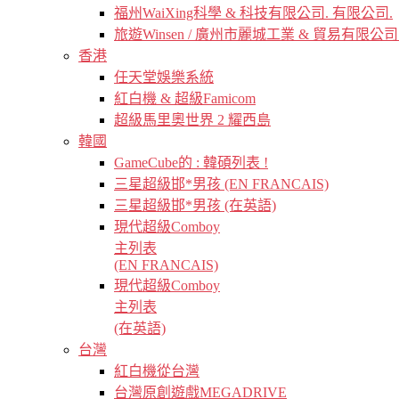
福州WaiXing科學 & 科技有限公司. 有限公司.
旅遊Winsen / 廣州市麗城工業 & 貿易有限公司
香港
任天堂娛樂系統
紅白機 & 超級Famicom
超級馬里奧世界 2 耀西島
韓國
GameCube的 : 韓碩列表 !
三星超級邯*男孩 (EN FRANCAIS)
三星超級邯*男孩 (在英語)
現代超級Comboy
主列表
(EN FRANCAIS)
現代超級Comboy
主列表
(在英語)
台灣
紅白機從台灣
台灣原創遊戲MEGADRIVE