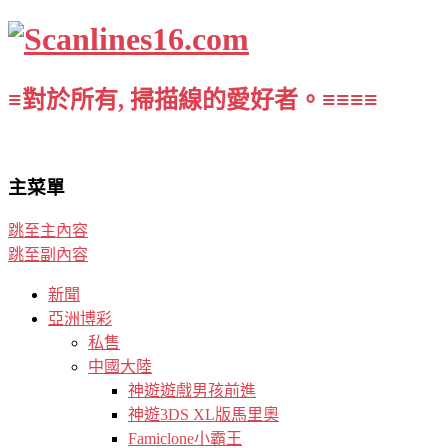
≡對於所有, 掃描線的愛好者。≡≡≡≡
主菜單
跳至主內容
跳至副內容
新聞
亞洲博彩
私售
中國大陸
神遊遊戲男孩前進
神遊3DS XL版馬里奧
Famiclone小霸王