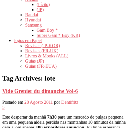
(Ilícito)
(JP)
Bandai
Hyundai
Samsung
Gam Boy *
Super Gam * Boy (KR)
Jogos em Papel
Revistas (JP-KOR)
Revistas (FR-UK)
Livros & Mooks (ALL)
Guias (JP)
Guias (FR-EUA)
Tag Archives:
lote
Vide Grenier du dimanche Vol-6
Postado em
28 Agosto 2011
por
Dentifritz
5
Este despertar da manhã
7h30
para um mercado de pulgas pequena
em uma pequena aldeia perdida nas montanhas 10 minutos da minha
casa. Com apenas
100 expositores anunciou
, Eu tinha esperança