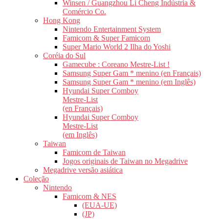
Winsen / Guangzhou Li Cheng Indústria &
Comércio Co.
Hong Kong
Nintendo Entertainment System
Famicom & Super Famicom
Super Mario World 2 Ilha do Yoshi
Coréia do Sul
Gamecube : Coreano Mestre-List !
Samsung Super Gam * menino (en Français)
Samsung Super Gam * menino (em Inglês)
Hyundai Super Comboy
Mestre-List
(en Français)
Hyundai Super Comboy
Mestre-List
(em Inglês)
Taiwan
Famicom de Taiwan
Jogos originais de Taiwan no Megadrive
Megadrive versão asiática
Coleção
Nintendo
Famicom & NES
(EUA-UE)
(JP)