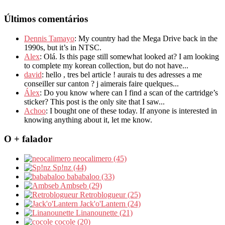
Últimos comentários
Dennis Tamayo
: My country had the Mega Drive back in the
1990s, but it’s in NTSC.
Alex
: Olá. Is this page still somewhat looked at? I am looking
to complete my korean collection, but do not have...
david
: hello , tres bel article ! aurais tu des adresses a me
conseiller sur canton ? j aimerais faire quelques...
Álex
: Do you know where can I find a scan of the cartridge’s
sticker? This post is the only site that I saw...
Achoo
: I bought one of these today. If anyone is interested in
knowing anything about it, let me know.
O + falador
neocalimero (45)
Sp!nz (44)
bababaloo (33)
Ambseb (29)
Retroblogueur (25)
Jack'o'Lantern (24)
Linanounette (21)
cocole (20)