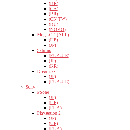
(KR)
(CA)
(BR)
(CN TW)
(RU)
(NOVO)
Mega-CD (ALL)
(UE)
(JP)
Saturno
(EUA-UE)
(JP)
(KR)
Dreamcast
(JP)
(EUA-UE)
Sony
PSone
(JP)
(UE)
(EUA)
Playstation 2
(JP)
(UE)
(EUA)