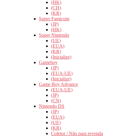
(HK)
(CH)
(KR)
Super Famicom
(JP)
(HK)
Super Nintendo
(UE)
(EUA)
(KR)
(Inicialize)
Gameboy
(JP)
(EUA-UE)
(Inicialize)
Game Boy Advance
(EUA-UE)
(JP)
(CN)
Nintendo DS
(JP)
(EUA)
(UE)
(KR)
Coletor / Não para revenda