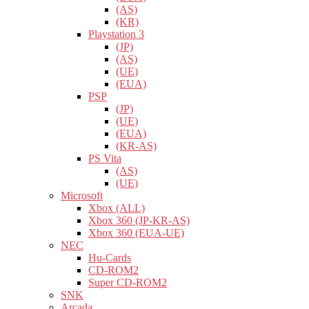
(AS)
(KR)
Playstation 3
(JP)
(AS)
(UE)
(EUA)
PSP
(JP)
(UE)
(EUA)
(KR-AS)
PS Vita
(AS)
(UE)
Microsoft
Xbox (ALL)
Xbox 360 (JP-KR-AS)
Xbox 360 (EUA-UE)
NEC
Hu-Cards
CD-ROM2
Super CD-ROM2
SNK
Arcada