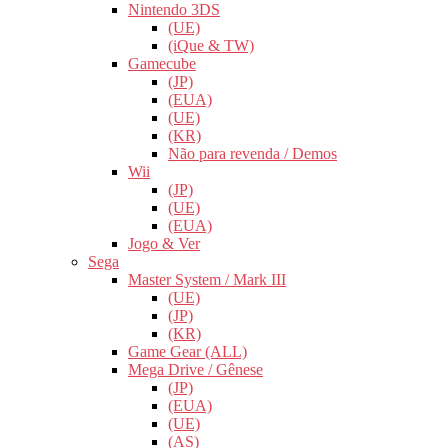
Nintendo 3DS
(UE)
(iQue & TW)
Gamecube
(JP)
(EUA)
(UE)
(KR)
Não para revenda / Demos
Wii
(JP)
(UE)
(EUA)
Jogo & Ver
Sega
Master System / Mark III
(UE)
(JP)
(KR)
Game Gear (ALL)
Mega Drive / Gênese
(JP)
(EUA)
(UE)
(AS)