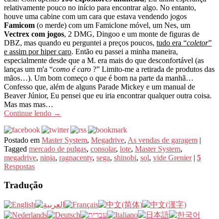
relativamente pouco no início para encontrar algo. No entanto,
houve uma cabine com um cara que estava vendendo jogos
Famicom
(o merde) com um Famiclone móvel, um Nes, um
Vectrex com jogos
, 2 DMG, Dingoo e um monte de figuras de
DBZ, mas quando eu perguntei a preços poucos,
tudo era “
coletor
”
e assim por hiper caro
. Então eu passei a minha maneira,
especialmente desde que a M. era mais do que desconfortável (as
lanças um m'a “
como é caro
?” Limito-me a retirada de produtos das
mãos…). Um bom começo o que é bom na parte da manhã…
Confesso que, além de alguns Parade Mickey e um manual de
Beaver Júnior, Eu pensei que eu iria encontrar qualquer outra coisa.
Mas mas mas…
Continue lendo
→
Postado em
Master System
,
Megadrive
,
As vendas de garagem
|
Tagged
mercado de pulgas
,
consolar
,
lote
,
Master System
,
megadrive
,
ninja
,
ragnacenty
,
sega
,
shinobi
,
sol
,
vide Grenier
|
5
Respostas
Tradução