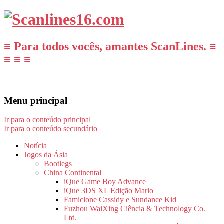
≡ Para todos vocês, amantes ScanLines. ≡
≡ ≡ ≡
Menu principal
Ir para o conteúdo principal
Ir para o conteúdo secundário
Notícia
Jogos da Ásia
Bootlegs
China Continental
iQue Game Boy Advance
iQue 3DS XL Edição Mario
Famiclone Cassidy e Sundance Kid
Fuzhou WaiXing Ciência & Technology Co.
Ltd.