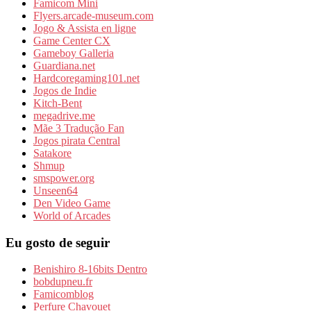
Famicom Mini
Flyers.arcade-museum.com
Jogo & Assista en ligne
Game Center CX
Gameboy Galleria
Guardiana.net
Hardcoregaming101.net
Jogos de Indie
Kitch-Bent
megadrive.me
Mãe 3 Tradução Fan
Jogos pirata Central
Satakore
Shmup
smspower.org
Unseen64
Den Video Game
World of Arcades
Eu gosto de seguir
Benishiro 8-16bits Dentro
bobdupneu.fr
Famicomblog
Perfure Chavouet