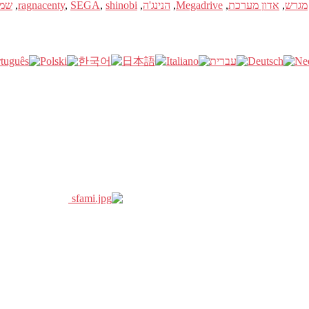
מגרש
,
אדון מערכת
,
Megadrive
,
הנינג'ה
,
shinobi
,
SEGA
,
ragnacenty
,
שמ