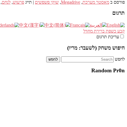
פורסם ב
מאסטר מערכת
,
Megadrive
,
שוקי פשפשים
|
תייג
פרעוש
,
לנחם
,
תרגום
קבע כשפת ברירת מחדל
עריכת תרגום
חיפוש משחק (לשעבר: מריו)
לחפש
Random Pr0n