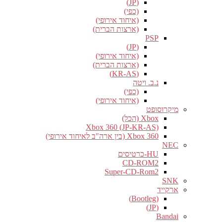
(JP)
(כפי)
(איחוד אירופי)
(ארצות הברית)
PSP
(JP)
(איחוד אירופי)
(ארצות הברית)
(KR-AS)
נ.ב. ויטה
(כפי)
(איחוד אירופי)
מיקרוסופט
Xbox (הכל)
Xbox 360 (JP-KR-AS)
Xbox 360 (בין ארה"ב לאיחוד אירופי)
NEC
HU-כרטיסים
CD-ROM2
Super-CD-Rom2
SNK
ארקייד
(Bootleg)
(JP)
Bandai