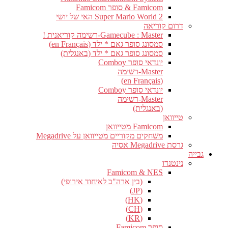
Famicom & סופר Famicom
Super Mario World 2 האי של יושי
דרום קוריאה
Gamecube : Master-רשימה קוריאנית !
סמסונג סופר גאם * ילד (en Français)
סמסונג סופר גאם * ילד (באנגלית)
יונדאי סופר Comboy
Master-רשימה
(en Français)
יונדאי סופר Comboy
Master-רשימה
(באנגלית)
טייוואן
Famicom מטייוואן
משחקים מקוריים מטייוואן על Megadrive
גרסת Megadrive אסיה
גבייה
נינטנדו
Famicom & NES
(בין ארה"ב לאיחוד אירופי)
(JP)
(HK)
(CH)
(KR)
סופר Famicom