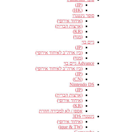
(JP)
(HK)
סופר נינטנדו
(איחוד אירופי)
(ארצות הברית)
(KR)
(מגף)
גיים בוי
(JP)
(בין ארה"ב לאיחוד אירופי)
(מגף)
Advance גיים בוי
(בין ארה"ב לאיחוד אירופי)
(JP)
(CN)
Nintendo DS
(JP)
(ארצות הברית)
(איחוד אירופי)
(KR)
אספן / לא למכירה חוזרת
נינטנדו 3DS
(איחוד אירופי)
(ique & TW)