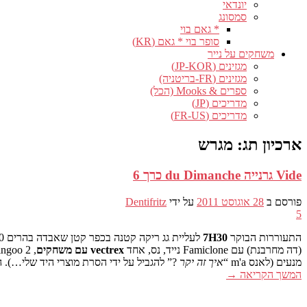
יונדאי
סמסונג
* גאם בוי
סופר בוי * גאם (KR)
משחקים על נייר
מגזינים (JP-KOR)
מגזינים (FR-בריטניה)
ספרים & Mooks (הכל)
מדריכים (JP)
מדריכים (FR-US)
ארכיון תג:
מגרש
Vide גרנייה du Dimanche כרך 6
פורסם ב
28 אוגוסט 2011
על ידי
Dentifritz
5
התעוררות הבוקר
7H30
לעליית גג ריקה קטנה בכפר קטן שאבדה בהרים 10 דקות מהבית שלי. עם רק
(דה מחרבנת) עם Famiclone נייד, נס, אחד
vectrex עם משחקים
, 2 DMG, DBZ Dingoo ומלא בפסלונים, אבל כששאלתי אותו כמה פרסים,
מנעים (לאנס m'a “
איך זה יקר
?” להגביל על ידי הסרת מוצרי היד שלי…).
המשך הקריאה
→