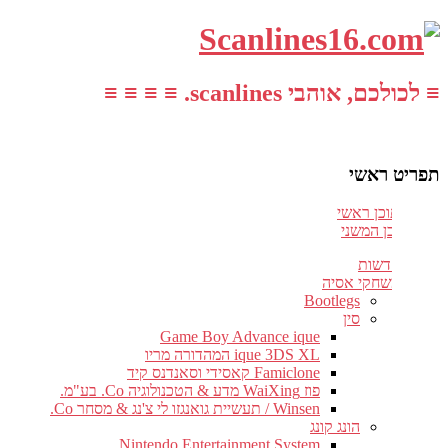
≡ לכולכם, אוהבי scanlines. ≡ ≡ ≡ ≡
תפריט ראשי
עבור לתוכן ראשי
דלג לתוכן המשני
חדשות
משחקי אסיה
Bootlegs
סין
Game Boy Advance ique
ique 3DS XL המהדורה מריו
Famiclone קאסידי וסאנדנס קיד
פוז WaiXing מדע & הטכנולוגיה Co. בע"מ.
Winsen / תעשיית גואנגזו לי צ'נג & מסחר Co.
הונג קונג
Nintendo Entertainment System