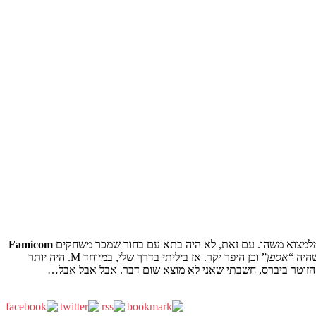
 מלמצוא משהו. עם זאת, לא היה בתא עם בחור שמכר משחקים
Famicom
היה “
אספן
” וכן היפר יקר
. אז ביליתי בדרך שלי, במיוחד M. היה יותר
 הזוטר ביברס, חשבתי שאני לא מוצא שום דבר. אבל אבל אבל…