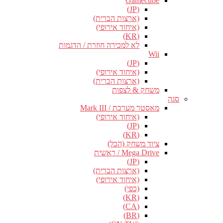
Gamecube
(JP)
(ארצות הברית)
(איחוד אירופי)
(KR)
לא למכירה חוזרת / הדגמות
Wii
(JP)
(איחוד אירופי)
(ארצות הברית)
משחק & לצפות
סגה
מאסטר מערכת / Mark III
(איחוד אירופי)
(JP)
(KR)
ציוד משחק (הכל)
Mega Drive / ראשית
(JP)
(ארצות הברית)
(איחוד אירופי)
(כפי)
(KR)
(CA)
(BR)