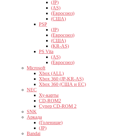
(JP)
(AS)
(Евросоюз)
(США)
PSP
(JP)
(Евросоюз)
(США)
(KR-AS)
PS Vita
(AS)
(Евросоюз)
Microsoft
Xbox (ALL)
Xbox 360 (JP-KR-AS)
Xbox 360 (США и ЕС)
NEC
Ху-карты
CD-ROM2
Супер CD-ROM 2
SNK
Аркада
(Голенище)
(JP)
Bandai