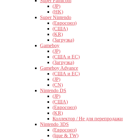
Super Famicom
(JP)
(HK)
Super Nintendo
(Евросоюз)
(США)
(KR)
(Загрузка)
Gameboy
(JP)
(США и ЕС)
(Загрузка)
Gameboy Advance
(США и ЕС)
(JP)
(CN)
Nintendo DS
(JP)
(США)
(Евросоюз)
(KR)
Коллектор / Не для перепродажи
Nintendo 3DS
(Евросоюз)
(Ique & TW)