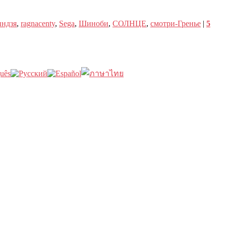
индзя
,
ragnacenty
,
Sega
,
Шиноби
,
СОЛНЦЕ
,
смотри-Гренье
|
5