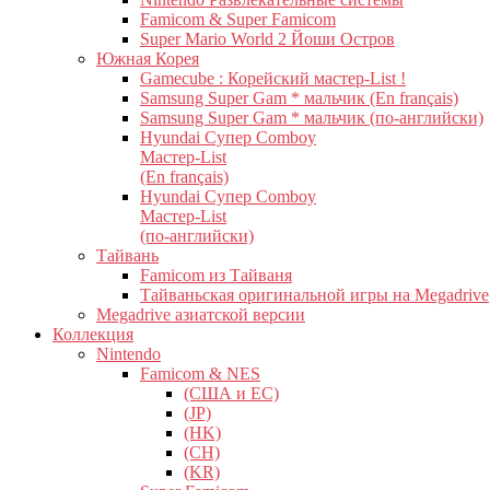
Famicom & Super Famicom
Super Mario World 2 Йоши Остров
Южная Корея
Gamecube : Корейский мастер-List !
Samsung Super Gam * мальчик (En français)
Samsung Super Gam * мальчик (по-английски)
Hyundai Супер Comboy
Мастер-List
(En français)
Hyundai Супер Comboy
Мастер-List
(по-английски)
Тайвань
Famicom из Тайваня
Тайваньская оригинальной игры на Megadrive
Megadrive азиатской версии
Коллекция
Nintendo
Famicom & NES
(США и ЕС)
(JP)
(HK)
(CH)
(KR)