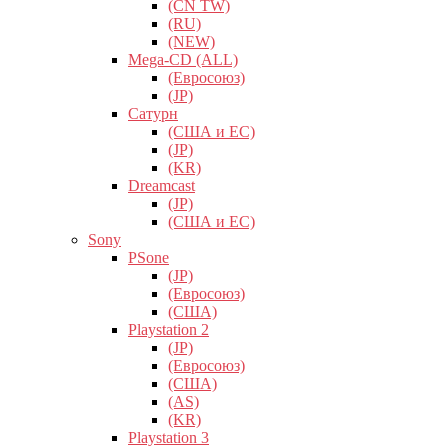
(CN TW)
(RU)
(NEW)
Mega-CD (ALL)
(Евросоюз)
(JP)
Сатурн
(США и ЕС)
(JP)
(KR)
Dreamcast
(JP)
(США и ЕС)
Sony
PSone
(JP)
(Евросоюз)
(США)
Playstation 2
(JP)
(Евросоюз)
(США)
(AS)
(KR)
Playstation 3