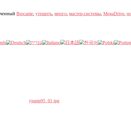
ченный
Brocante
,
утешить
,
много
,
мастер-системы
,
MegaDrive
,
н