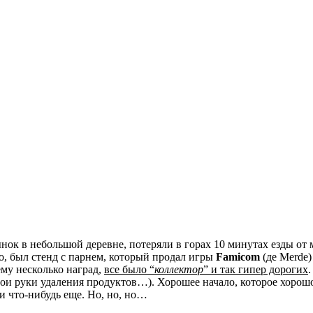
к в небольшой деревне, потеряли в горах 10 минутах езды от 
ко, был стенд с парнем, который продал игры
Famicom
(де Merde)
му несколько наград,
все было “
коллектор
” и так гипер дорогих
вои руки удаления продуктов…). Хорошее начало, которое хорош
и что-нибудь еще. Но, но, но…