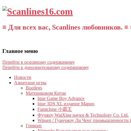
≡ Для всех вас, Scanlines любовников. ≡ 
Главное меню
Перейти к основному содержимому
Перейти к дополнительному содержимому
Новости
Азиатские игры
Bootlegs
Материковом Китае
Ique Game Boy Advance
Ique 3DS XL издание Марио
Famiclone 小霸王
Фучжоу WaiXing науки & Technology Co. Ltd.
Winsen / Гуанчжоу Ли Ченг промышленности &
Гонконг
Nintendo Развлекательные системы