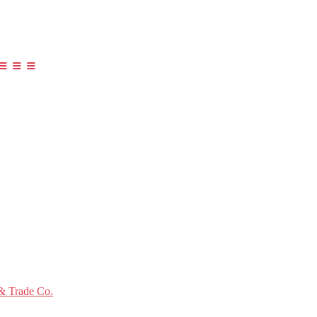
≡ ≡ ≡
 Trade Co.