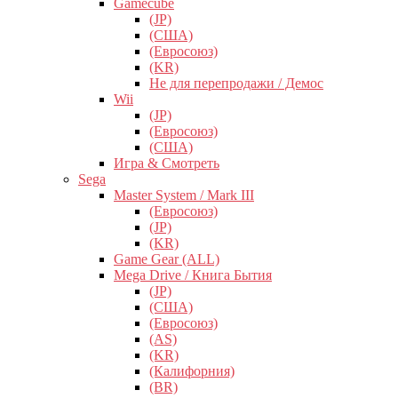
Gamecube
(JP)
(США)
(Евросоюз)
(KR)
Не для перепродажи / Демос
Wii
(JP)
(Евросоюз)
(США)
Игра & Смотреть
Sega
Master System / Mark III
(Евросоюз)
(JP)
(KR)
Game Gear (ALL)
Mega Drive / Книга Бытия
(JP)
(США)
(Евросоюз)
(AS)
(KR)
(Калифорния)
(BR)