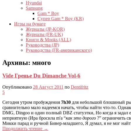
Hyundai
Samsung
Gam * Boy
Супер Gam * Boy (KR)
Игры на бумаге
Журналы (JP-KOR)
Журналы (FR-UK)
Книги & Mooks (ALL)
Руководства (JP)
Руководства (FR-американского)
Архивы:
много
Vide Гренье Du Dimanche Vol-6
Опубликовано
28 Август 2011
по
Dentifritz
5
Сегодня утром пробуждения
7h30
для небольшой блошиный рыно
сравнительно мало надеемся начать, чтобы найти что-то. Одна
DMG, Dingoo и один полный DBZ статуэтки, Но когда я задал е
неприятную (Ира бросила m'a “
как это дорого
?” ограничить с
Микки парад и ручной Бивер-младшего, Я думал, я не мог найт
Продолжить чтение
→