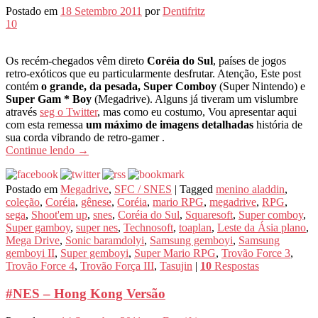
Postado em
18 Setembro 2011
por
Dentifritz
10
Os recém-chegados vêm direto
Coréia do Sul
, países de jogos
retro-exóticos que eu particularmente desfrutar. Atenção, Este post
contém
o grande, da pesada, Super Comboy
(Super Nintendo) e
Super Gam * Boy
(Megadrive). Alguns já tiveram um vislumbre
através
seg o Twitter
, mas como eu costumo, Vou apresentar aqui
com esta remessa
um máximo de imagens detalhadas
história de
sua corda vibrando de retro-gamer .
Continue lendo
→
Postado em
Megadrive
,
SFC / SNES
|
Tagged
menino aladdin
,
coleção
,
Coréia
,
gênese
,
Coréia
,
mario RPG
,
megadrive
,
RPG
,
sega
,
Shoot'em up
,
snes
,
Coréia do Sul
,
Squaresoft
,
Super comboy
,
Super gamboy
,
super nes
,
Technosoft
,
toaplan
,
Leste da Ásia plano
,
Mega Drive
,
Sonic baramdolyi
,
Samsung gemboyi
,
Samsung
gemboyi II
,
Super gemboyi
,
Super Mario RPG
,
Trovão Force 3
,
Trovão Force 4
,
Trovão Força III
,
Tasujin
|
10
Respostas
#NES – Hong Kong Versão