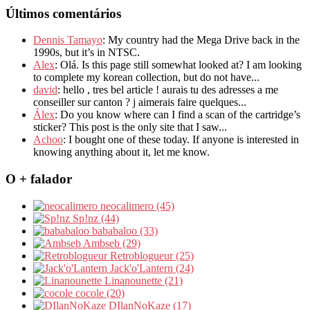
Últimos comentários
Dennis Tamayo
: My country had the Mega Drive back in the
1990s, but it’s in NTSC.
Alex
: Olá. Is this page still somewhat looked at? I am looking
to complete my korean collection, but do not have...
david
: hello , tres bel article ! aurais tu des adresses a me
conseiller sur canton ? j aimerais faire quelques...
Álex
: Do you know where can I find a scan of the cartridge’s
sticker? This post is the only site that I saw...
Achoo
: I bought one of these today. If anyone is interested in
knowing anything about it, let me know.
O + falador
neocalimero (45)
Sp!nz (44)
bababaloo (33)
Ambseb (29)
Retroblogueur (25)
Jack'o'Lantern (24)
Linanounette (21)
cocole (20)
DIlanNoKaze (17)