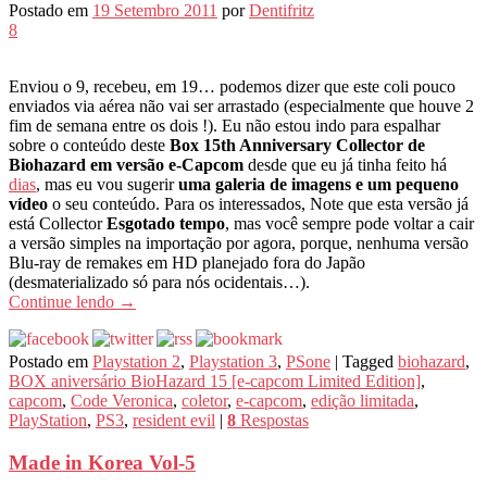
Postado em
19 Setembro 2011
por
Dentifritz
8
Enviou o 9, recebeu, em 19… podemos dizer que este coli pouco
enviados via aérea não vai ser arrastado (especialmente que houve 2
fim de semana entre os dois !). Eu não estou indo para espalhar
sobre o conteúdo deste
Box 15th Anniversary Collector de
Biohazard em versão e-Capcom
desde que eu já tinha feito há
dias
, mas eu vou sugerir
uma galeria de imagens e um pequeno
vídeo
o seu conteúdo. Para os interessados, Note que esta versão já
está Collector
Esgotado tempo
, mas você sempre pode voltar a cair
a versão simples na importação por agora, porque, nenhuma versão
Blu-ray de remakes em HD planejado fora do Japão
(desmaterializado só para nós ocidentais…).
Continue lendo
→
Postado em
Playstation 2
,
Playstation 3
,
PSone
|
Tagged
biohazard
,
BOX aniversário BioHazard 15 [e-capcom Limited Edition]
,
capcom
,
Code Veronica
,
coletor
,
e-capcom
,
edição limitada
,
PlayStation
,
PS3
,
resident evil
|
8
Respostas
Made in Korea Vol-5