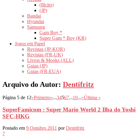
(Ilícito)
(JP)
Bandai
Hyundai
Samsung
Gam Boy *
Super Gam * Boy (KR)
Jogos em Papel
Revistas (JP-KOR)
Revistas (FR-UK)
Livros & Mooks (ALL)
Guias (JP)
Guias (FR-EUA)
Arquivo do Autor:
Dentifritz
Página 5 de 12
«Primeiro
«
...
3
4
5
6
7
...
10
...
»
Última »
SuperFamicom : Super Mario World 2 Ilha do Yoshi
SFC-HKG
Postado em
9 Outubro 2011
por
Dentifritz
7