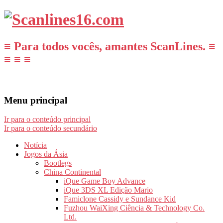
≡ Para todos vocês, amantes ScanLines. ≡
≡ ≡ ≡
Menu principal
Ir para o conteúdo principal
Ir para o conteúdo secundário
Notícia
Jogos da Ásia
Bootlegs
China Continental
iQue Game Boy Advance
iQue 3DS XL Edição Mario
Famiclone Cassidy e Sundance Kid
Fuzhou WaiXing Ciência & Technology Co.
Ltd.