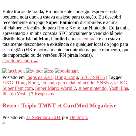
Entre trocas de fralda, Eu finalmente consegui espremer esta
pequena nota que eu estava ansioso para coração. Eu descobri
recentemente um jogo
Super Famicom
distribuídas e acima
oficialmente localizado para Hong Kong
par Nintendo. Eu já tinha
apresentado a minha consola SFC oficialmente vendido lá pelo
distribuidor
Isle of Man, Limited
em
esta entrada
e eu estava
totalmente desconhece a existência de qualquer local do jogo para
esta região (HK é normalmente encontrado naquele momento, quer
de importação ou de versões JPN pirata locais).
Continue lendo
→
Postado em
Jogos da Ásia
,
Hong Kong
,
SFC / SNES
|
Tagged
HKG
,
Hong Kong
,
limitado gerencial
,
nintendo
,
SNSN-yi-HKG
,
Super Famicom
,
Super Mario World 2
,
super nintendo
,
Yoshi Ilha
,
Ilha do Yoshi
|
7
Respostas
Retro : Triplo TMNT et CardMod Megadrive
Postado em
23 Setembro 2011
por
Dentifritz
4