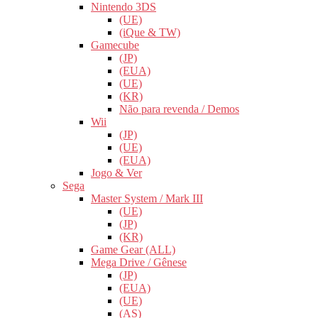
Nintendo 3DS
(UE)
(iQue & TW)
Gamecube
(JP)
(EUA)
(UE)
(KR)
Não para revenda / Demos
Wii
(JP)
(UE)
(EUA)
Jogo & Ver
Sega
Master System / Mark III
(UE)
(JP)
(KR)
Game Gear (ALL)
Mega Drive / Gênese
(JP)
(EUA)
(UE)
(AS)