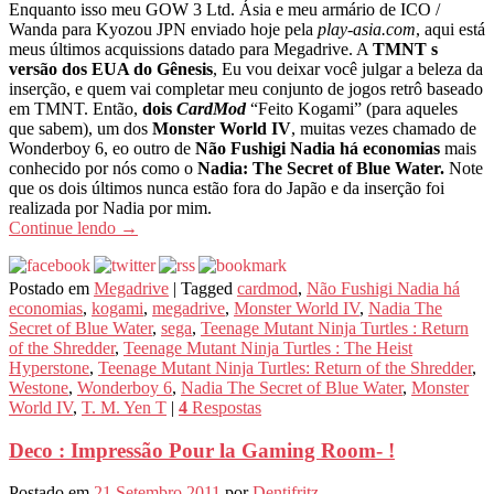
Enquanto isso meu GOW 3 Ltd. Ásia e meu armário de ICO /
Wanda para Kyozou JPN enviado hoje pela
play-asia.com
, aqui está
meus últimos acquissions datado para Megadrive. A
TMNT s
versão dos EUA do Gênesis
, Eu vou deixar você julgar a beleza da
inserção, e quem vai completar meu conjunto de jogos retrô baseado
em TMNT. Então,
dois
CardMod
“Feito Kogami” (para aqueles
que sabem), um dos
Monster World IV
, muitas vezes chamado de
Wonderboy 6, eo outro de
Não Fushigi Nadia há economias
mais
conhecido por nós como o
Nadia: The Secret of Blue Water.
Note
que os dois últimos nunca estão fora do Japão e da inserção foi
realizada por Nadia por mim.
Continue lendo
→
Postado em
Megadrive
|
Tagged
cardmod
,
Não Fushigi Nadia há
economias
,
kogami
,
megadrive
,
Monster World IV
,
Nadia The
Secret of Blue Water
,
sega
,
Teenage Mutant Ninja Turtles : Return
of the Shredder
,
Teenage Mutant Ninja Turtles : The Heist
Hyperstone
,
Teenage Mutant Ninja Turtles: Return of the Shredder
,
Westone
,
Wonderboy 6
,
Nadia The Secret of Blue Water
,
Monster
World IV
,
T. M. Yen T
|
4
Respostas
Deco : Impressão Pour la Gaming Room- !
Postado em
21 Setembro 2011
por
Dentifritz