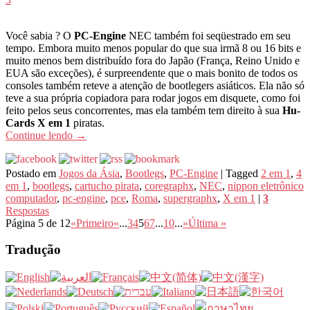
Você sabia ? O
PC-Engine
NEC também foi seqüestrado em seu
tempo. Embora muito menos popular do que sua irmã 8 ou 16 bits e
muito menos bem distribuído fora do Japão (França, Reino Unido e
EUA são exceções), é surpreendente que o mais bonito de todos os
consoles também reteve a atenção de bootlegers asiáticos. Ela não só
teve a sua própria copiadora para rodar jogos em disquete, como foi
feito pelos seus concorrentes, mas ela também tem direito à sua
Hu-
Cards X em 1
piratas.
Continue lendo
→
Postado em
Jogos da Ásia
,
Bootlegs
,
PC-Engine
|
Tagged
2 em 1
,
4
em 1
,
bootlegs
,
cartucho pirata
,
coregraphx
,
NEC
,
nippon eletrônico
computador
,
pc-engine
,
pce
,
Roma
,
supergraphx
,
X em 1
|
3
Respostas
Página 5 de 12
«Primeiro
«
...
3
4
5
6
7
...
10
...
»
Última »
Tradução