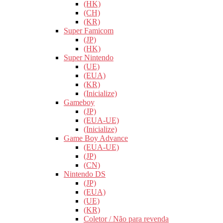
(HK)
(CH)
(KR)
Super Famicom
(JP)
(HK)
Super Nintendo
(UE)
(EUA)
(KR)
(Inicialize)
Gameboy
(JP)
(EUA-UE)
(Inicialize)
Game Boy Advance
(EUA-UE)
(JP)
(CN)
Nintendo DS
(JP)
(EUA)
(UE)
(KR)
Coletor / Não para revenda