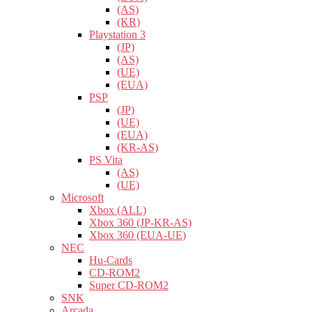
(AS)
(KR)
Playstation 3
(JP)
(AS)
(UE)
(EUA)
PSP
(JP)
(UE)
(EUA)
(KR-AS)
PS Vita
(AS)
(UE)
Microsoft
Xbox (ALL)
Xbox 360 (JP-KR-AS)
Xbox 360 (EUA-UE)
NEC
Hu-Cards
CD-ROM2
Super CD-ROM2
SNK
Arcada