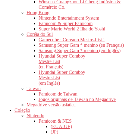
Winsen / Guangzhou Li Cheng Indústria &
Comércio Co.
Hong Kong
Nintendo Entertainment System
Famicom & Super Famicom
Super Mario World 2 Ilha do Yoshi
Coréia do Sul
Gamecube : Coreano Mestre-List !
Samsung Super Gam * menino (en Français)
Samsung Super Gam * menino (em Inglês)
Hyundai Super Comboy
Mestre-List
(en Français)
Hyundai Super Comboy
Mestre-List
(em Inglês)
Taiwan
Famicom de Taiwan
Jogos originais de Taiwan no Megadrive
Megadrive versão asiática
Coleção
Nintendo
Famicom & NES
(EUA-UE)
(JP)