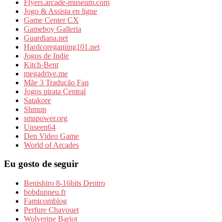
Flyers.arcade-museum.com
Jogo & Assista en ligne
Game Center CX
Gameboy Galleria
Guardiana.net
Hardcoregaming101.net
Jogos de Indie
Kitch-Bent
megadrive.me
Mãe 3 Tradução Fan
Jogos pirata Central
Satakore
Shmup
smspower.org
Unseen64
Den Video Game
World of Arcades
Eu gosto de seguir
Benishiro 8-16bits Dentro
bobdupneu.fr
Famicomblog
Perfure Chavouet
Wolverine Barjot