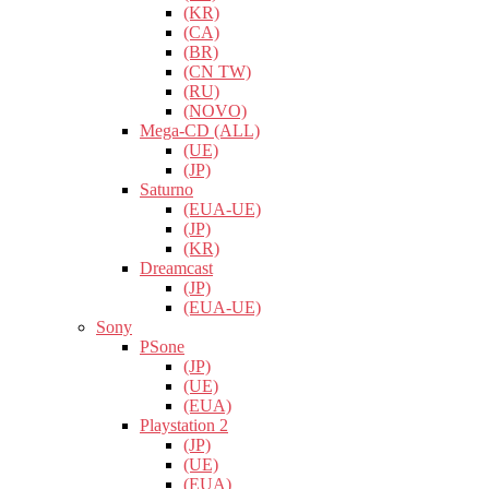
(KR)
(CA)
(BR)
(CN TW)
(RU)
(NOVO)
Mega-CD (ALL)
(UE)
(JP)
Saturno
(EUA-UE)
(JP)
(KR)
Dreamcast
(JP)
(EUA-UE)
Sony
PSone
(JP)
(UE)
(EUA)
Playstation 2
(JP)
(UE)
(EUA)