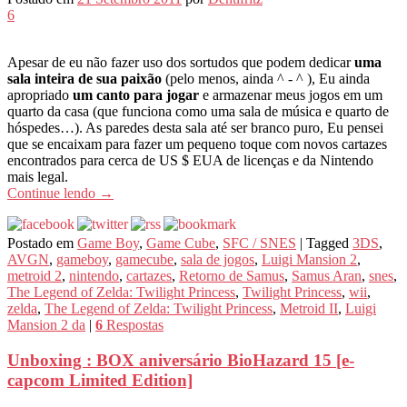
6
Apesar de eu não fazer uso dos sortudos que podem dedicar
uma
sala inteira de sua paixão
(pelo menos, ainda ^ - ^ ), Eu ainda
apropriado
um canto para jogar
e armazenar meus jogos em um
quarto da casa (que funciona como uma sala de música e quarto de
hóspedes…). As paredes desta sala até ser branco puro, Eu pensei
que se encaixam para fazer um pequeno toque com novos cartazes
encontrados para cerca de US $ EUA de licenças e da Nintendo
mais legal.
Continue lendo
→
Postado em
Game Boy
,
Game Cube
,
SFC / SNES
|
Tagged
3DS
,
AVGN
,
gameboy
,
gamecube
,
sala de jogos
,
Luigi Mansion 2
,
metroid 2
,
nintendo
,
cartazes
,
Retorno de Samus
,
Samus Aran
,
snes
,
The Legend of Zelda: Twilight Princess
,
Twilight Princess
,
wii
,
zelda
,
The Legend of Zelda: Twilight Princess
,
Metroid II
,
Luigi
Mansion 2 da
|
6
Respostas
Unboxing : BOX aniversário BioHazard 15 [e-
capcom Limited Edition]