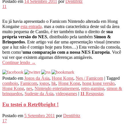
Postado em
14 Setembro 2011
por
Dentifritz
11
Eu já havia apresentado o Famicom Nintendo alterada em Hong
Kongaise
esta entrada,
mas a outra característica deste sul da área
muito pequena de Cantão, é ter também tinha o direito de
sua
própria versão do NES
, distribuído pela também
Simon &
Brinquedos
. Este artigo vai dar uma apresentação visual (mesmo
que a luz não é comigo hoje para fotos…) Esta versão da consola,
bem como’
uma comparação com a nossa NES Europeia
. Você
vai ver que existem algumas diferenças amigáveis.
Continue lendo
→
Postado em
Jogos da Ásia
,
Hong Kong
,
Nes / Famicom
|
Tagged
comboio
,
Famicom
,
jogos
,
hk
,
Hong Kong
,
hong kong versão
,
Hong Kong
,
nes
,
Nintendo entertainement
,
retro-gaming
,
simon &
brinquedos
,
Sudeste da Ásia
,
videogames
|
11
Respostas
Eu testei o Retr0bright !
Postado em
5 Setembro 2011
por
Dentifritz
17