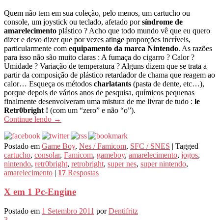
Quem não tem em sua coleção, pelo menos, um cartucho ou
console, um joystick ou teclado, afetado por
síndrome de
amarelecimento
plástico ? Acho que todo mundo vê que eu quero
dizer e devo dizer que por vezes atinge proporções incríveis,
particularmente com
equipamento da marca Nintendo
. As razões
para isso não são muito claras : A fumaça do cigarro ? Calor ?
Umidade ? Variação de temperatura ? Alguns dizem que se trata a
partir da composição de plástico retardador de chama que reagem ao
calor… Esqueça os métodos
charlatants
(pasta de dente, etc…),
porque depois de vários anos de pesquisa, químicos pequenas
finalmente desenvolveram uma mistura de me livrar de tudo :
le
Retr0bright !
(com um “zero” e não “o”).
Continue lendo
→
Postado em
Game Boy
,
Nes / Famicom
,
SFC / SNES
|
Tagged
cartucho
,
consolar
,
Famicom
,
gameboy
,
amarelecimento
,
jogos
,
nintendo
,
retr0bright
,
retrobright
,
super nes
,
super nintendo
,
amarelecimento
|
17
Respostas
X em 1 Pc-Engine
Postado em
1 Setembro 2011
por
Dentifritz
3