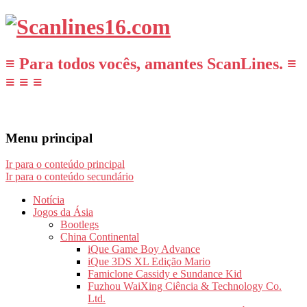
≡ Para todos vocês, amantes ScanLines. ≡
≡ ≡ ≡
Menu principal
Ir para o conteúdo principal
Ir para o conteúdo secundário
Notícia
Jogos da Ásia
Bootlegs
China Continental
iQue Game Boy Advance
iQue 3DS XL Edição Mario
Famiclone Cassidy e Sundance Kid
Fuzhou WaiXing Ciência & Technology Co.
Ltd.