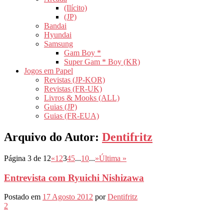
(Ilícito)
(JP)
Bandai
Hyundai
Samsung
Gam Boy *
Super Gam * Boy (KR)
Jogos em Papel
Revistas (JP-KOR)
Revistas (FR-UK)
Livros & Mooks (ALL)
Guias (JP)
Guias (FR-EUA)
Arquivo do Autor:
Dentifritz
Página 3 de 12
«
1
2
3
4
5
...
10
...
»
Última »
Entrevista com Ryuichi Nishizawa
Postado em
17 Agosto 2012
por
Dentifritz
2