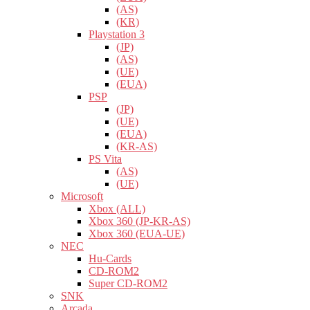
(AS)
(KR)
Playstation 3
(JP)
(AS)
(UE)
(EUA)
PSP
(JP)
(UE)
(EUA)
(KR-AS)
PS Vita
(AS)
(UE)
Microsoft
Xbox (ALL)
Xbox 360 (JP-KR-AS)
Xbox 360 (EUA-UE)
NEC
Hu-Cards
CD-ROM2
Super CD-ROM2
SNK
Arcada