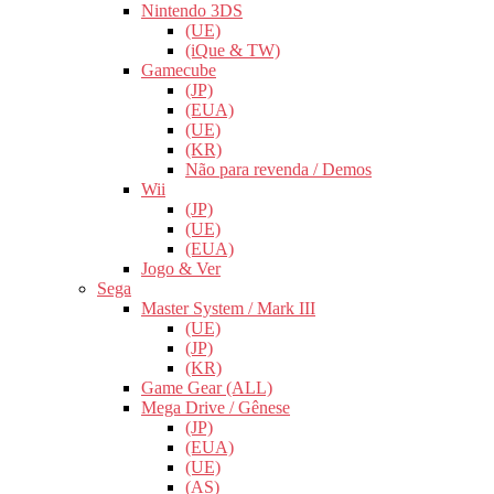
Nintendo 3DS
(UE)
(iQue & TW)
Gamecube
(JP)
(EUA)
(UE)
(KR)
Não para revenda / Demos
Wii
(JP)
(UE)
(EUA)
Jogo & Ver
Sega
Master System / Mark III
(UE)
(JP)
(KR)
Game Gear (ALL)
Mega Drive / Gênese
(JP)
(EUA)
(UE)
(AS)