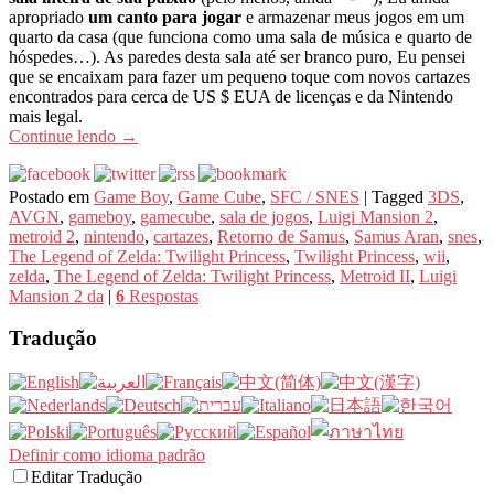
apropriado
um canto para jogar
e armazenar meus jogos em um
quarto da casa (que funciona como uma sala de música e quarto de
hóspedes…). As paredes desta sala até ser branco puro, Eu pensei
que se encaixam para fazer um pequeno toque com novos cartazes
encontrados para cerca de US $ EUA de licenças e da Nintendo
mais legal.
Continue lendo
→
Postado em
Game Boy
,
Game Cube
,
SFC / SNES
|
Tagged
3DS
,
AVGN
,
gameboy
,
gamecube
,
sala de jogos
,
Luigi Mansion 2
,
metroid 2
,
nintendo
,
cartazes
,
Retorno de Samus
,
Samus Aran
,
snes
,
The Legend of Zelda: Twilight Princess
,
Twilight Princess
,
wii
,
zelda
,
The Legend of Zelda: Twilight Princess
,
Metroid II
,
Luigi
Mansion 2 da
|
6
Respostas
Tradução
Definir como idioma padrão
Editar Tradução