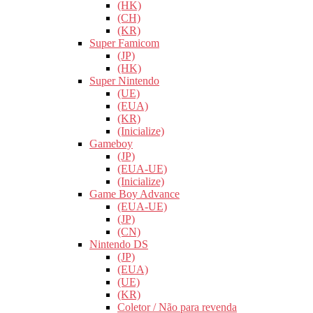
(HK)
(CH)
(KR)
Super Famicom
(JP)
(HK)
Super Nintendo
(UE)
(EUA)
(KR)
(Inicialize)
Gameboy
(JP)
(EUA-UE)
(Inicialize)
Game Boy Advance
(EUA-UE)
(JP)
(CN)
Nintendo DS
(JP)
(EUA)
(UE)
(KR)
Coletor / Não para revenda