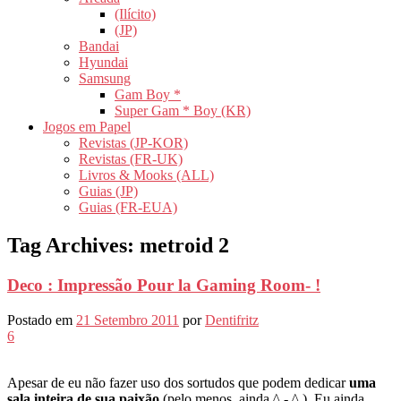
(Ilícito)
(JP)
Bandai
Hyundai
Samsung
Gam Boy *
Super Gam * Boy (KR)
Jogos em Papel
Revistas (JP-KOR)
Revistas (FR-UK)
Livros & Mooks (ALL)
Guias (JP)
Guias (FR-EUA)
Tag Archives:
metroid 2
Deco : Impressão Pour la Gaming Room- !
Postado em
21 Setembro 2011
por
Dentifritz
6
Apesar de eu não fazer uso dos sortudos que podem dedicar
uma
sala inteira de sua paixão
(pelo menos, ainda ^ - ^ ), Eu ainda