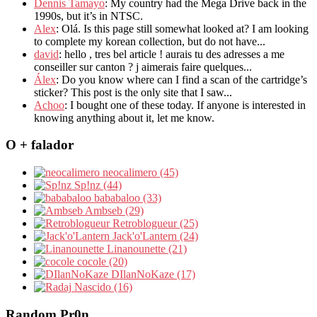
Dennis Tamayo
: My country had the Mega Drive back in the
1990s, but it’s in NTSC.
Alex
: Olá. Is this page still somewhat looked at? I am looking
to complete my korean collection, but do not have...
david
: hello , tres bel article ! aurais tu des adresses a me
conseiller sur canton ? j aimerais faire quelques...
Álex
: Do you know where can I find a scan of the cartridge’s
sticker? This post is the only site that I saw...
Achoo
: I bought one of these today. If anyone is interested in
knowing anything about it, let me know.
O + falador
neocalimero (45)
Sp!nz (44)
bababaloo (33)
Ambseb (29)
Retroblogueur (25)
Jack'o'Lantern (24)
Linanounette (21)
cocole (20)
DIlanNoKaze (17)
Nascido (16)
Random Pr0n