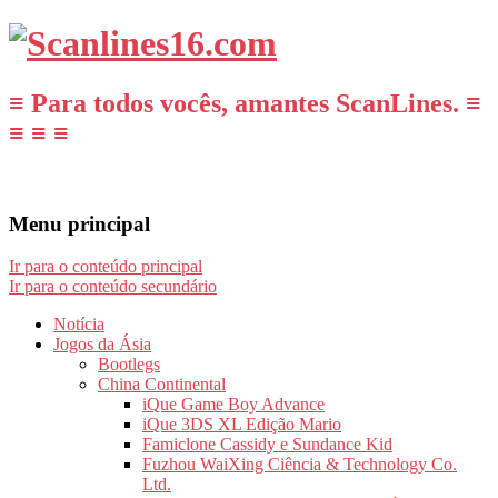
≡ Para todos vocês, amantes ScanLines. ≡
≡ ≡ ≡
Menu principal
Ir para o conteúdo principal
Ir para o conteúdo secundário
Notícia
Jogos da Ásia
Bootlegs
China Continental
iQue Game Boy Advance
iQue 3DS XL Edição Mario
Famiclone Cassidy e Sundance Kid
Fuzhou WaiXing Ciência & Technology Co.
Ltd.