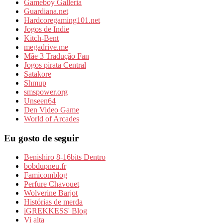
Gameboy Galleria
Guardiana.net
Hardcoregaming101.net
Jogos de Indie
Kitch-Bent
megadrive.me
Mãe 3 Tradução Fan
Jogos pirata Central
Satakore
Shmup
smspower.org
Unseen64
Den Video Game
World of Arcades
Eu gosto de seguir
Benishiro 8-16bits Dentro
bobdupneu.fr
Famicomblog
Perfure Chavouet
Wolverine Barjot
Histórias de merda
iGREKKESS' Blog
Vi alta