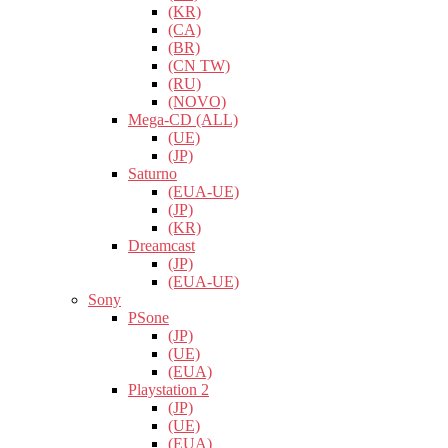
(KR)
(CA)
(BR)
(CN TW)
(RU)
(NOVO)
Mega-CD (ALL)
(UE)
(JP)
Saturno
(EUA-UE)
(JP)
(KR)
Dreamcast
(JP)
(EUA-UE)
Sony
PSone
(JP)
(UE)
(EUA)
Playstation 2
(JP)
(UE)
(EUA)