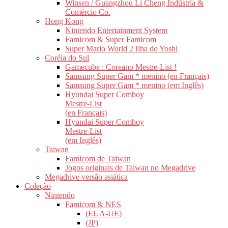
Winsen / Guangzhou Li Cheng Indústria &
Comércio Co.
Hong Kong
Nintendo Entertainment System
Famicom & Super Famicom
Super Mario World 2 Ilha do Yoshi
Coréia do Sul
Gamecube : Coreano Mestre-List !
Samsung Super Gam * menino (en Français)
Samsung Super Gam * menino (em Inglês)
Hyundai Super Comboy
Mestre-List
(en Français)
Hyundai Super Comboy
Mestre-List
(em Inglês)
Taiwan
Famicom de Taiwan
Jogos originais de Taiwan no Megadrive
Megadrive versão asiática
Coleção
Nintendo
Famicom & NES
(EUA-UE)
(JP)