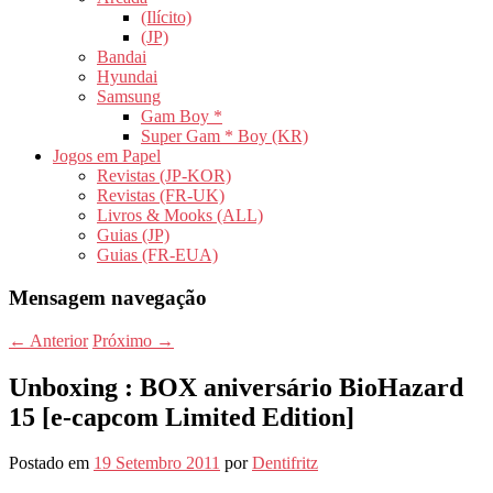
(Ilícito)
(JP)
Bandai
Hyundai
Samsung
Gam Boy *
Super Gam * Boy (KR)
Jogos em Papel
Revistas (JP-KOR)
Revistas (FR-UK)
Livros & Mooks (ALL)
Guias (JP)
Guias (FR-EUA)
Mensagem navegação
←
Anterior
Próximo
→
Unboxing : BOX aniversário BioHazard
15 [e-capcom Limited Edition]
Postado em
19 Setembro 2011
por
Dentifritz