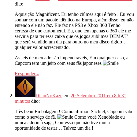
dito:
Aquisição Magnificent, Eu tenho ciúmes aqui é feito ! Eu vou
sonhar com um pacote idêntico na Europa, além disso, eu não
entendo ele não faz. Ele faz na PS3 e Xbox 360 Tenho
certeza de que cartonnerai. Eu, que tem apenas o 360 ele me
serviria para ter essa caixa que os jogos sublimes DEMAT’
que será vendido um dia para outro no meu disco rígido…
qualquer valor acrescentado.
As leis de mercado são impenetráveis, Em qualquer caso, a
Capcom tem um jeito com seus fãs japoneses
Responder
↓
DilanNoKaze
em
20 Setembro 2011 em 8 h 31
minutos
dito:
Très beau Embalagem ! Como afirmou Sachiel, Capcom sabe
como o serviço de fã.
Como você Xenoblade eu
nunca aderiu à saga, Confesso que não tive muita
oportunidade de testar… Talvez um dia !