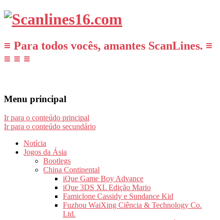
≡ Para todos vocês, amantes ScanLines. ≡
≡ ≡ ≡
Menu principal
Ir para o conteúdo principal
Ir para o conteúdo secundário
Notícia
Jogos da Ásia
Bootlegs
China Continental
iQue Game Boy Advance
iQue 3DS XL Edição Mario
Famiclone Cassidy e Sundance Kid
Fuzhou WaiXing Ciência & Technology Co.
Ltd.