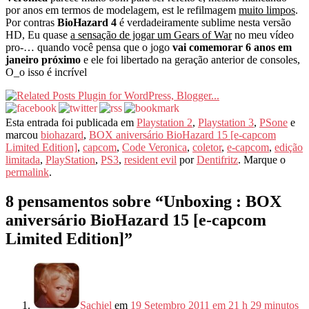
por anos em termos de modelagem, est le refilmagem
muito limpos
.
Por contras
BioHazard 4
é verdadeiramente sublime nesta versão
HD, Eu quase
a sensação de jogar um Gears of War
no meu vídeo
pro-… quando você pensa que o jogo
vai comemorar 6 anos em
janeiro próximo
e ele foi libertado na geração anterior de consoles,
O_o isso é incrível
Esta entrada foi publicada em
Playstation 2
,
Playstation 3
,
PSone
e
marcou
biohazard
,
BOX aniversário BioHazard 15 [e-capcom
Limited Edition]
,
capcom
,
Code Veronica
,
coletor
,
e-capcom
,
edição
limitada
,
PlayStation
,
PS3
,
resident evil
por
Dentifritz
. Marque o
permalink
.
8 pensamentos sobre “
Unboxing : BOX
aniversário BioHazard 15 [e-capcom
Limited Edition]
”
Sachiel
em
19 Setembro 2011 em 21 h 29 minutos