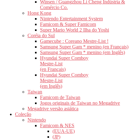
Winsen / Guangzhou Li Cheng Indústria &
Comércio Co.
Hong Kong
Nintendo Entertainment System
Famicom & Super Famicom
Super Mario World 2 Ilha do Yoshi
Coréia do Sul
Gamecube : Coreano Mestre-List !
Samsung Super Gam * menino (en Français)
Samsung Super Gam * menino (em Inglês)
Hyundai Super Comboy
Mestre-List
(en Français)
Hyundai Super Comboy
Mestre-List
(em Inglês)
Taiwan
Famicom de Taiwan
Jogos originais de Taiwan no Megadrive
Megadrive versão asiática
Coleção
Nintendo
Famicom & NES
(EUA-UE)
(JP)