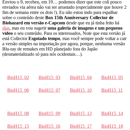
Enviou o 9, recebeu, em 19… podemos dizer que este coli pouco
enviados via aérea não vai ser arrastado (especialmente que houve 2
fim de semana entre os dois !). Eu não estou indo para espalhar
sobre o conteúdo deste
Box 15th Anniversary Collector de
Biohazard em versão e-Capcom
desde que eu já tinha feito há
dias
, mas eu vou sugerir
uma galeria de imagens e um pequeno
vídeo
o seu conteúdo. Para os interessados, Note que esta versão já
está Collector
Esgotado tempo
, mas você sempre pode voltar a cair
a versão simples na importação por agora, porque, nenhuma versão
Blu-ray de remakes em HD planejado fora do Japão
(desmaterializado só para nós ocidentais…).
BioH15_02
BioH15_03
BioH15_04
BioH15_05
BioH15_06
BioH15_07
BioH15_10
BioH15_11
BioH15_08
BioH15_09
BioH15_13
BioH15_14
BioH15_15
BioH15_16
BioH15_17
BioH15_18