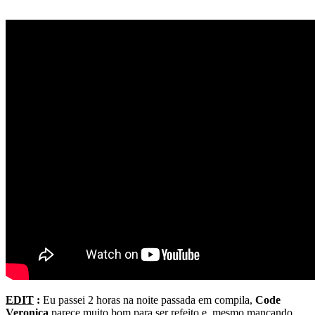
EDIT
:
Eu passei 2 horas na noite passada em compila,
Code
Veronica
parece muito bom para ser refeito e, mesmo mancando