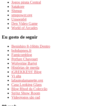
Jogos pirata Central
Satakore
Shmup
smspower.org
Unseen64
Den Video Game
World of Arcades
Eu gosto de seguir
Benishiro 8-16bits Dentro
bobdupneu.fr
Famicomblog
Perfure Chavouet
Wolverine Barjot
Histórias de merda
iGREKKESS' Blog
Vi alta
lafautealamanette.org
Casa Looking Glass
Blog Rhod da Colecção
Sp!nz Show Room
Videojogos são rad