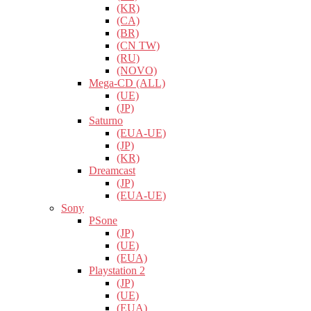
(KR)
(CA)
(BR)
(CN TW)
(RU)
(NOVO)
Mega-CD (ALL)
(UE)
(JP)
Saturno
(EUA-UE)
(JP)
(KR)
Dreamcast
(JP)
(EUA-UE)
Sony
PSone
(JP)
(UE)
(EUA)
Playstation 2
(JP)
(UE)
(EUA)