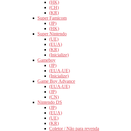
(HK)
(CH)
(KR)
Super Famicom
(JP)
(HK)
Super Nintendo
(UE)
(EUA)
(KR)
(Inicialize)
Gameboy
(JP)
(EUA-UE)
(Inicialize)
Game Boy Advance
(EUA-UE)
(JP)
(CN)
Nintendo DS
(JP)
(EUA)
(UE)
(KR)
Coletor / Não para revenda