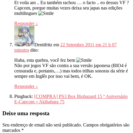
Et voila am .. Eu também rachou … o facto .. eo dessus VF ?
Capcom, porque muitas vezes deixa seu japas nas edições
multilingues
Responder
↓
Dentifritz
em
22 Setembro 2011 em 21 h 07
minutos
dito:
Haha, esta quebra, você fez bem
Não por jogos VF são contra a sua versão japonesa (BIO4 é
censurada e, portanto,…) mas todos trilhas sonoras da série é
sempre em Inglês por isso vai bem, é OK.
Responder
↓
Pingback:
[COMPRA] PS3 Box Biohazard 15 º Aniversário
E-Capcom « Akihabara 75
Deixe uma resposta
Seu endereço de email não será publicado.
Campos obrigatórios são
marcados
*