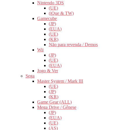
Nintendo 3DS
(UE)
(iQue & TW)
Gamecube
(JP)
(EUA)
(UE)
(KR)
Não para revenda / Demos
Wii
(JP)
(UE)
(EUA)
Jogo & Ver
Sega
Master System / Mark III
(UE)
(JP)
(KR)
Game Gear (ALL)
Mega Drive / Gênese
(JP)
(EUA)
(UE)
(AS)