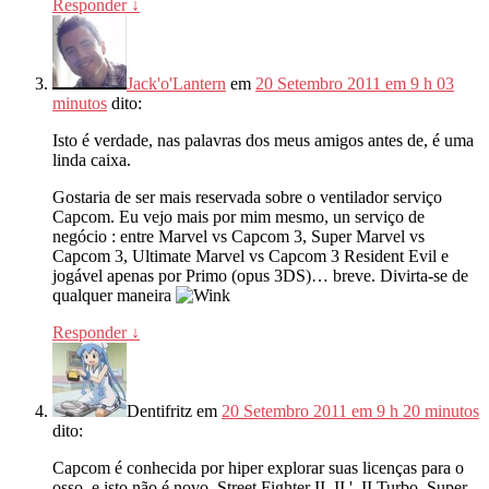
Responder
↓
Jack'o'Lantern
em
20 Setembro 2011 em 9 h 03
minutos
dito:
Isto é verdade, nas palavras dos meus amigos antes de, é uma
linda caixa.
Gostaria de ser mais reservada sobre o ventilador serviço
Capcom. Eu vejo mais por mim mesmo, un serviço de
negócio : entre Marvel vs Capcom 3, Super Marvel vs
Capcom 3, Ultimate Marvel vs Capcom 3 Resident Evil e
jogável apenas por Primo (opus 3DS)… breve. Divirta-se de
qualquer maneira
Responder
↓
Dentifritz
em
20 Setembro 2011 em 9 h 20 minutos
dito:
Capcom é conhecida por hiper explorar suas licenças para o
osso, e isto não é novo, Street Fighter II, II ', II Turbo, Super