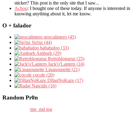
sticker? This post is the only site that I saw...
Achoo
: I bought one of these today. If anyone is interested in
knowing anything about it, let me know.
O + falador
neocalimero (45)
Sp!nz (44)
bababaloo (33)
Ambseb (29)
Retroblogueur (25)
Jack'o'Lantern (24)
Linanounette (21)
cocole (20)
DIlanNoKaze (17)
Nascido (16)
Random Pr0n