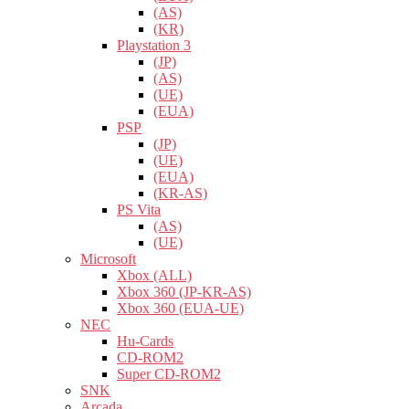
(AS)
(KR)
Playstation 3
(JP)
(AS)
(UE)
(EUA)
PSP
(JP)
(UE)
(EUA)
(KR-AS)
PS Vita
(AS)
(UE)
Microsoft
Xbox (ALL)
Xbox 360 (JP-KR-AS)
Xbox 360 (EUA-UE)
NEC
Hu-Cards
CD-ROM2
Super CD-ROM2
SNK
Arcada