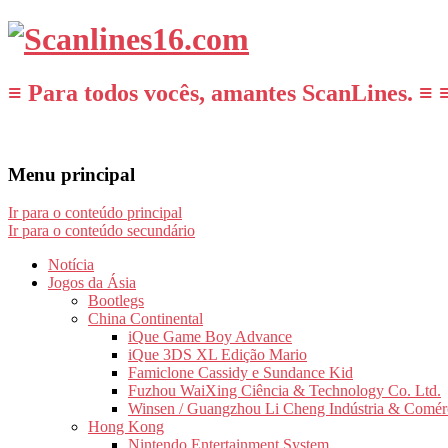
≡ Para todos vocês, amantes ScanLines. ≡ 
Menu principal
Ir para o conteúdo principal
Ir para o conteúdo secundário
Notícia
Jogos da Ásia
Bootlegs
China Continental
iQue Game Boy Advance
iQue 3DS XL Edição Mario
Famiclone Cassidy e Sundance Kid
Fuzhou WaiXing Ciência & Technology Co. Ltd.
Winsen / Guangzhou Li Cheng Indústria & Comér
Hong Kong
Nintendo Entertainment System