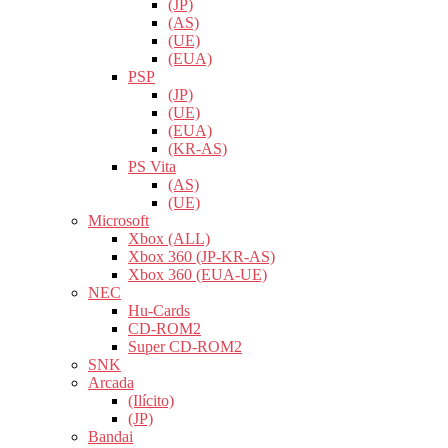
(JP)
(AS)
(UE)
(EUA)
PSP
(JP)
(UE)
(EUA)
(KR-AS)
PS Vita
(AS)
(UE)
Microsoft
Xbox (ALL)
Xbox 360 (JP-KR-AS)
Xbox 360 (EUA-UE)
NEC
Hu-Cards
CD-ROM2
Super CD-ROM2
SNK
Arcada
(Ilícito)
(JP)
Bandai