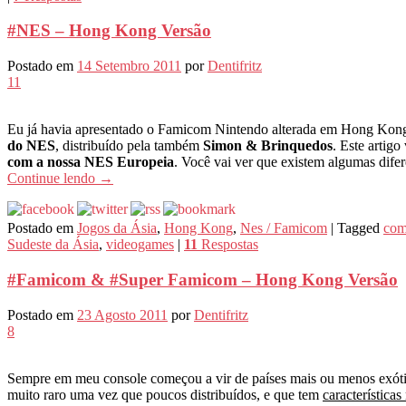
#NES – Hong Kong Versão
Postado em
14 Setembro 2011
por
Dentifritz
11
Eu já havia apresentado o Famicom Nintendo alterada em Hong Kon
do NES
, distribuído pela também
Simon & Brinquedos
. Este artig
com a nossa NES Europeia
. Você vai ver que existem algumas dife
Continue lendo
→
Postado em
Jogos da Ásia
,
Hong Kong
,
Nes / Famicom
|
Tagged
com
Sudeste da Ásia
,
videogames
|
11
Respostas
#Famicom & #Super Famicom – Hong Kong Versão
Postado em
23 Agosto 2011
por
Dentifritz
8
Sempre em meu console começou a vir de países mais ou menos exóti
muito raro uma vez que poucos distribuídos, e que tem
características