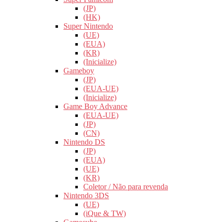
(JP)
(HK)
Super Nintendo
(UE)
(EUA)
(KR)
(Inicialize)
Gameboy
(JP)
(EUA-UE)
(Inicialize)
Game Boy Advance
(EUA-UE)
(JP)
(CN)
Nintendo DS
(JP)
(EUA)
(UE)
(KR)
Coletor / Não para revenda
Nintendo 3DS
(UE)
(iQue & TW)