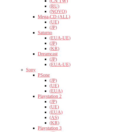
(CN TW)
(RU)
(NOVO)
Mega-CD (ALL)
(UE)
(JP)
Saturno
(EUA-UE)
(JP)
(KR)
Dreamcast
(JP)
(EUA-UE)
Sony
PSone
(JP)
(UE)
(EUA)
Playstation 2
(JP)
(UE)
(EUA)
(AS)
(KR)
Playstation 3