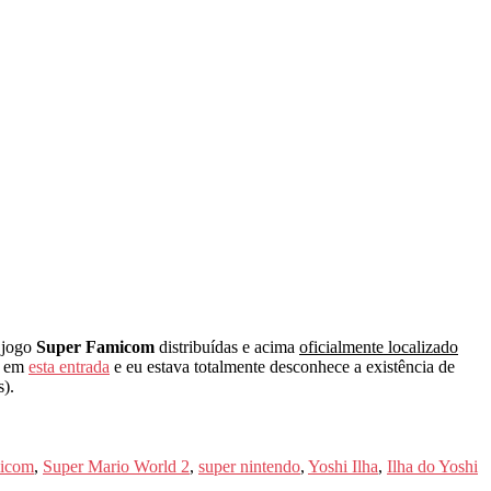
 jogo
Super Famicom
distribuídas e acima
oficialmente localizado
d
em
esta entrada
e eu estava totalmente desconhece a existência de
).
micom
,
Super Mario World 2
,
super nintendo
,
Yoshi Ilha
,
Ilha do Yoshi