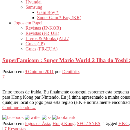
Hyundai
Samsung
Gam Boy *
Super Gam * Boy (KR)
Jogos em Papel
Revistas (JP-KOR)
Revistas (FR-UK)
Livros & Mooks (ALL)
Guias (JP)
Guias (FR-EUA)
SuperFamicom : Super Mario World 2 Ilha do Yos
Postado em
9 Outubro 2011
por
Dentifritz
7
Entre trocas de fralda, Eu finalmente consegui espremer esta pequena
para Hong Kong
par Nintendo. Eu já tinha apresentado a minha conso
qualquer local do jogo para esta região (HK é normalmente encontrad
Continue lendo
→
Postado em
Jogos da Ásia
,
Hong Kong
,
SFC / SNES
|
Tagged
HKG
|
7
Respostas