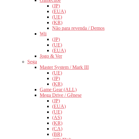
Gamecube
(JP)
(EUA)
(UE)
(KR)
Não para revenda / Demos
Wii
(JP)
(UE)
(EUA)
Jogo & Ver
Sega
Master System / Mark III
(UE)
(JP)
(KR)
Game Gear (ALL)
Mega Drive / Gênese
(JP)
(EUA)
(UE)
(AS)
(KR)
(CA)
(BR)