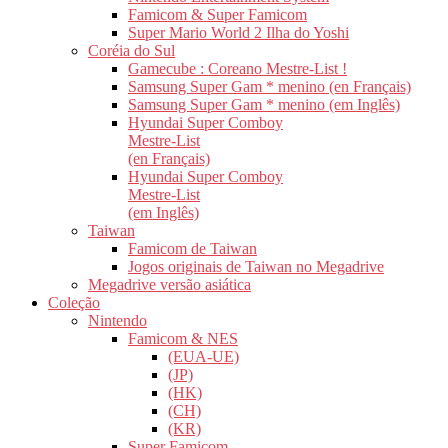
Famicom & Super Famicom
Super Mario World 2 Ilha do Yoshi
Coréia do Sul
Gamecube : Coreano Mestre-List !
Samsung Super Gam * menino (en Français)
Samsung Super Gam * menino (em Inglês)
Hyundai Super Comboy
Mestre-List
(en Français)
Hyundai Super Comboy
Mestre-List
(em Inglês)
Taiwan
Famicom de Taiwan
Jogos originais de Taiwan no Megadrive
Megadrive versão asiática
Coleção
Nintendo
Famicom & NES
(EUA-UE)
(JP)
(HK)
(CH)
(KR)
Super Famicom