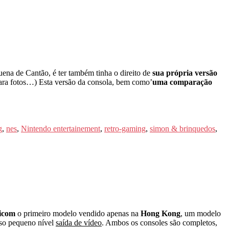
quena de Cantão, é ter também tinha o direito de
sua própria versão
para fotos…) Esta versão da consola, bem como’
uma comparação
g
,
nes
,
Nintendo entertainement
,
retro-gaming
,
simon & brinquedos
,
icom
o primeiro modelo vendido apenas na
Hong Kong
, um modelo
so pequeno nível
saída de vídeo
. Ambos os consoles são completos,