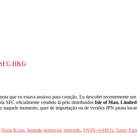
hi SFC-HKG
 nota que eu estava ansioso para coração. Eu descobri recentemente um
la SFC oficialmente vendido lá pelo distribuidor
Isle of Man, Limite
o naquele momento, quer de importação ou de versões JPN pirata locais
,
Hong Kong
,
limitado gerencial
,
nintendo
,
SNSN-yi-HKG
,
Super Fa