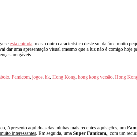
gaise
esta entrada,
mas a outra característica deste sul da área muito pe
o vai dar uma apresentação visual (mesmo que a luz não é comigo hoje 
renças amigáveis.
boio
,
Famicom
,
jogos
,
hk
,
Hong Kong
,
hong kong versão
,
Hong Kon
co, Apresento aqui duas das minhas mais recentes aquisições, um
Fam
 muito interessantes
. Em seguida, uma
Super Famicom,
, com um recur