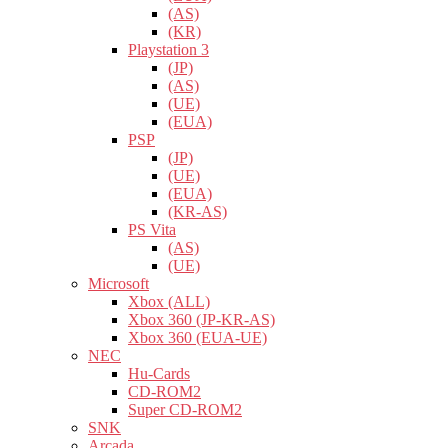
(AS)
(KR)
Playstation 3
(JP)
(AS)
(UE)
(EUA)
PSP
(JP)
(UE)
(EUA)
(KR-AS)
PS Vita
(AS)
(UE)
Microsoft
Xbox (ALL)
Xbox 360 (JP-KR-AS)
Xbox 360 (EUA-UE)
NEC
Hu-Cards
CD-ROM2
Super CD-ROM2
SNK
Arcada