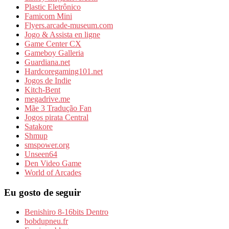
Plastic Eletrônico
Famicom Mini
Flyers.arcade-museum.com
Jogo & Assista en ligne
Game Center CX
Gameboy Galleria
Guardiana.net
Hardcoregaming101.net
Jogos de Indie
Kitch-Bent
megadrive.me
Mãe 3 Tradução Fan
Jogos pirata Central
Satakore
Shmup
smspower.org
Unseen64
Den Video Game
World of Arcades
Eu gosto de seguir
Benishiro 8-16bits Dentro
bobdupneu.fr