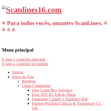
≡ Para todos vocês, amantes ScanLines. ≡
≡ ≡ ≡
Menu principal
Ir para o conteúdo principal
Ir para o conteúdo secundário
Notícia
Jogos da Ásia
Bootlegs
China Continental
iQue Game Boy Advance
iQue 3DS XL Edição Mario
Famiclone Cassidy e Sundance Kid
Fuzhou WaiXing Ciência & Technology Co.
Ltd.