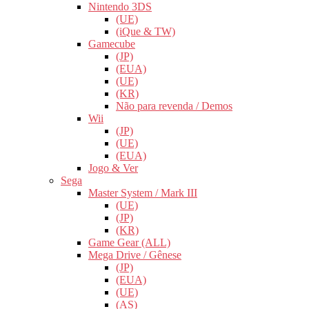
Nintendo 3DS
(UE)
(iQue & TW)
Gamecube
(JP)
(EUA)
(UE)
(KR)
Não para revenda / Demos
Wii
(JP)
(UE)
(EUA)
Jogo & Ver
Sega
Master System / Mark III
(UE)
(JP)
(KR)
Game Gear (ALL)
Mega Drive / Gênese
(JP)
(EUA)
(UE)
(AS)