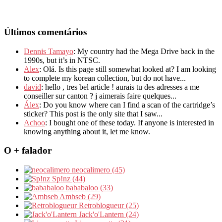
Últimos comentários
Dennis Tamayo
: My country had the Mega Drive back in the
1990s, but it’s in NTSC.
Alex
: Olá. Is this page still somewhat looked at? I am looking
to complete my korean collection, but do not have...
david
: hello , tres bel article ! aurais tu des adresses a me
conseiller sur canton ? j aimerais faire quelques...
Álex
: Do you know where can I find a scan of the cartridge’s
sticker? This post is the only site that I saw...
Achoo
: I bought one of these today. If anyone is interested in
knowing anything about it, let me know.
O + falador
neocalimero (45)
Sp!nz (44)
bababaloo (33)
Ambseb (29)
Retroblogueur (25)
Jack'o'Lantern (24)