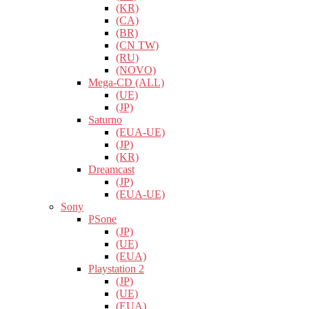
(KR)
(CA)
(BR)
(CN TW)
(RU)
(NOVO)
Mega-CD (ALL)
(UE)
(JP)
Saturno
(EUA-UE)
(JP)
(KR)
Dreamcast
(JP)
(EUA-UE)
Sony
PSone
(JP)
(UE)
(EUA)
Playstation 2
(JP)
(UE)
(EUA)