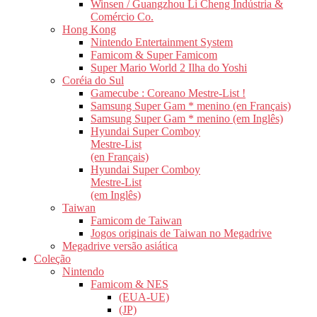
Winsen / Guangzhou Li Cheng Indústria &
Comércio Co.
Hong Kong
Nintendo Entertainment System
Famicom & Super Famicom
Super Mario World 2 Ilha do Yoshi
Coréia do Sul
Gamecube : Coreano Mestre-List !
Samsung Super Gam * menino (en Français)
Samsung Super Gam * menino (em Inglês)
Hyundai Super Comboy
Mestre-List
(en Français)
Hyundai Super Comboy
Mestre-List
(em Inglês)
Taiwan
Famicom de Taiwan
Jogos originais de Taiwan no Megadrive
Megadrive versão asiática
Coleção
Nintendo
Famicom & NES
(EUA-UE)
(JP)