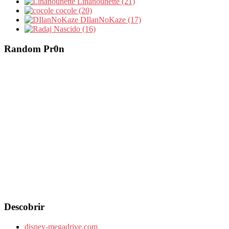
Linanounette (21)
cocole (20)
DIlanNoKaze (17)
Nascido (16)
Random Pr0n
Descobrir
disney-megadrive.com