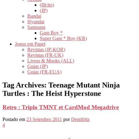
(Ilícito)
(JP)
Bandai
Hyundai
Samsung
Gam Boy *
Super Gam * Boy (KR)
Jogos em Papel
Revistas (JP-KOR)
Revistas (FR-UK)
Livros & Mooks (ALL)
Guias (JP)
Guias (FR-EUA)
Tag Archives:
Teenage Mutant Ninja
Turtles : The Heist Hyperstone
Retro : Triplo TMNT et CardMod Megadrive
Postado em
23 Setembro 2011
por
Dentifritz
4