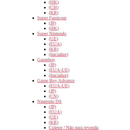
(HK)
(CH)
(KR)
Super Famicom
(JP)
(HK)
Super Nintendo
(UE)
(EUA)
(KR)
(Inicialize)
Gameboy
(JP)
(EUA-UE)
(Inicialize)
Game Boy Advance
(EUA-UE)
(JP)
(CN)
Nintendo DS
(JP)
(EUA)
(UE)
(KR)
Coletor / Não para revenda