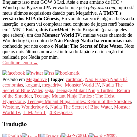
Enquanto isso meu GOW 3 Ltd. Ásia e meu armário de ICO /
Wanda para Kyozou JPN enviado hoje pela
play-asia.com
, aqui está
meus últimos acquissions datado para Megadrive. A
TMNT s
versão dos EUA do Gênesis
, Eu vou deixar você julgar a beleza da
inserção, e quem vai completar meu conjunto de jogos retrô baseado
em TMNT. Então,
dois
CardMod
“Feito Kogami” (para aqueles
que sabem), um dos
Monster World IV
, muitas vezes chamado de
Wonderboy 6, eo outro de
Não Fushigi Nadia há economias
mais
conhecido por nós como o
Nadia: The Secret of Blue Water.
Note
que os dois últimos nunca estão fora do Japão e da inserção foi
realizada por Nadia por mim.
Continue lendo
→
Postado em
Megadrive
|
Tagged
cardmod
,
Não Fushigi Nadia há
economias
,
kogami
,
megadrive
,
Monster World IV
,
Nadia The
Secret of Blue Water
,
sega
,
Teenage Mutant Ninja Turtles : Return
of the Shredder
,
Teenage Mutant Ninja Turtles : The Heist
Hyperstone
,
Teenage Mutant Ninja Turtles: Return of the Shredder
,
Westone
,
Wonderboy 6
,
Nadia The Secret of Blue Water
,
Monster
World IV
,
T. M. Yen T
|
4
Respostas
Tradução