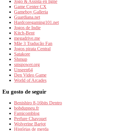
Jogo & Assista en ligne
Game Center CX
Gameboy Galleria
Guardiana.net
Hardcoregaming101.net
Jogos de Indie
Kitch-Bent
megadrive.me
Mãe 3 Tradução Fan
Jogos pirata Central
Satakore
Shmup
smspower.org
Unseen64
Den Video Game
World of Arcades
Eu gosto de seguir
Benishiro 8-16bits Dentro
bobdupneu.fr
Famicomblog
Perfure Chavouet
Wolverine Barjot
Histórias de merda