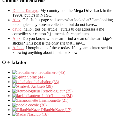
Últimos comentários
Dennis Tamayo
: My country had the Mega Drive back in the
1990s, but it’s in NTSC.
Alex
: Olá. Is this page still somewhat looked at? I am looking
to complete my korean collection, but do not have...
david
: hello , tres bel article ! aurais tu des adresses a me
conseiller sur canton ? j aimerais faire quelques...
Álex
: Do you know where can I find a scan of the cartridge’s
sticker? This post is the only site that I saw...
Achoo
: I bought one of these today. If anyone is interested in
knowing anything about it, let me know.
O + falador
neocalimero (45)
Sp!nz (44)
bababaloo (33)
Ambseb (29)
Retroblogueur (25)
Jack'o'Lantern (24)
Linanounette (21)
cocole (20)
DIlanNoKaze (17)
Nascido (16)