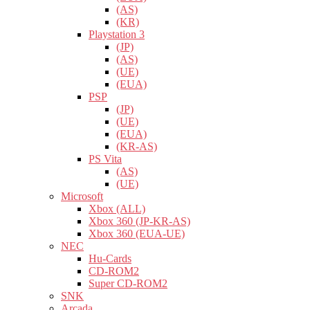
(AS)
(KR)
Playstation 3
(JP)
(AS)
(UE)
(EUA)
PSP
(JP)
(UE)
(EUA)
(KR-AS)
PS Vita
(AS)
(UE)
Microsoft
Xbox (ALL)
Xbox 360 (JP-KR-AS)
Xbox 360 (EUA-UE)
NEC
Hu-Cards
CD-ROM2
Super CD-ROM2
SNK
Arcada