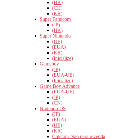
(HK)
(CH)
(KR)
Super Famicom
(JP)
(HK)
Super Nintendo
(UE)
(EUA)
(KR)
(Inicialize)
Gameboy
(JP)
(EUA-UE)
(Inicialize)
Game Boy Advance
(EUA-UE)
(JP)
(CN)
Nintendo DS
(JP)
(EUA)
(UE)
(KR)
Coletor / Não para revenda