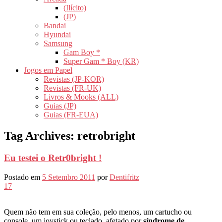
(Ilícito)
(JP)
Bandai
Hyundai
Samsung
Gam Boy *
Super Gam * Boy (KR)
Jogos em Papel
Revistas (JP-KOR)
Revistas (FR-UK)
Livros & Mooks (ALL)
Guias (JP)
Guias (FR-EUA)
Tag Archives:
retrobright
Eu testei o Retr0bright !
Postado em
5 Setembro 2011
por
Dentifritz
17
Quem não tem em sua coleção, pelo menos, um cartucho ou
console, um joystick ou teclado, afetado por
síndrome de