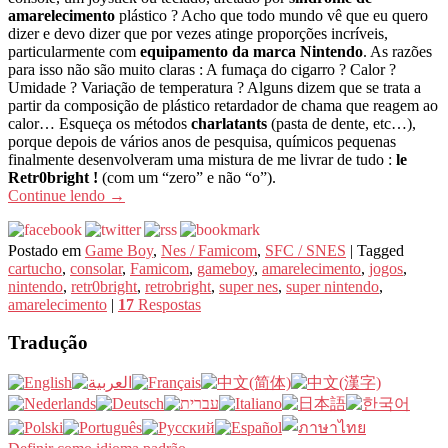
amarelecimento
plástico ? Acho que todo mundo vê que eu quero
dizer e devo dizer que por vezes atinge proporções incríveis,
particularmente com
equipamento da marca Nintendo
. As razões
para isso não são muito claras : A fumaça do cigarro ? Calor ?
Umidade ? Variação de temperatura ? Alguns dizem que se trata a
partir da composição de plástico retardador de chama que reagem ao
calor… Esqueça os métodos
charlatants
(pasta de dente, etc…),
porque depois de vários anos de pesquisa, químicos pequenas
finalmente desenvolveram uma mistura de me livrar de tudo :
le
Retr0bright !
(com um “zero” e não “o”).
Continue lendo
→
Postado em
Game Boy
,
Nes / Famicom
,
SFC / SNES
|
Tagged
cartucho
,
consolar
,
Famicom
,
gameboy
,
amarelecimento
,
jogos
,
nintendo
,
retr0bright
,
retrobright
,
super nes
,
super nintendo
,
amarelecimento
|
17
Respostas
Tradução