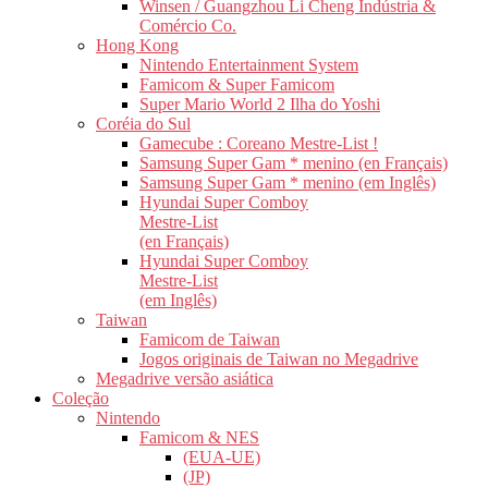
Winsen / Guangzhou Li Cheng Indústria &
Comércio Co.
Hong Kong
Nintendo Entertainment System
Famicom & Super Famicom
Super Mario World 2 Ilha do Yoshi
Coréia do Sul
Gamecube : Coreano Mestre-List !
Samsung Super Gam * menino (en Français)
Samsung Super Gam * menino (em Inglês)
Hyundai Super Comboy
Mestre-List
(en Français)
Hyundai Super Comboy
Mestre-List
(em Inglês)
Taiwan
Famicom de Taiwan
Jogos originais de Taiwan no Megadrive
Megadrive versão asiática
Coleção
Nintendo
Famicom & NES
(EUA-UE)
(JP)