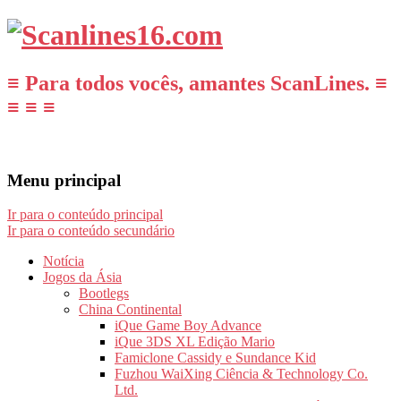
≡ Para todos vocês, amantes ScanLines. ≡
≡ ≡ ≡
Menu principal
Ir para o conteúdo principal
Ir para o conteúdo secundário
Notícia
Jogos da Ásia
Bootlegs
China Continental
iQue Game Boy Advance
iQue 3DS XL Edição Mario
Famiclone Cassidy e Sundance Kid
Fuzhou WaiXing Ciência & Technology Co.
Ltd.