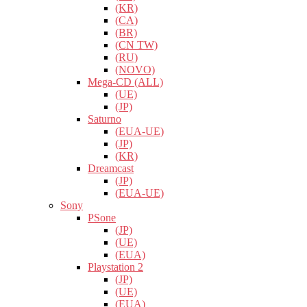
(KR)
(CA)
(BR)
(CN TW)
(RU)
(NOVO)
Mega-CD (ALL)
(UE)
(JP)
Saturno
(EUA-UE)
(JP)
(KR)
Dreamcast
(JP)
(EUA-UE)
Sony
PSone
(JP)
(UE)
(EUA)
Playstation 2
(JP)
(UE)
(EUA)