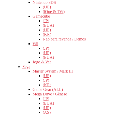
Nintendo 3DS
(UE)
(iQue & TW)
Gamecube
(JP)
(EUA)
(UE)
(KR)
Não para revenda / Demos
Wii
(JP)
(UE)
(EUA)
Jogo & Ver
Sega
Master System / Mark III
(UE)
(JP)
(KR)
Game Gear (ALL)
Mega Drive / Gênese
(JP)
(EUA)
(UE)
(AS)