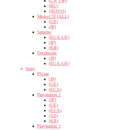
(CN TW)
(RU)
(NOVO)
Mega-CD (ALL)
(UE)
(JP)
Saturno
(EUA-UE)
(JP)
(KR)
Dreamcast
(JP)
(EUA-UE)
Sony
PSone
(JP)
(UE)
(EUA)
Playstation 2
(JP)
(UE)
(EUA)
(AS)
(KR)
Playstation 3