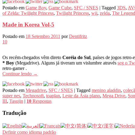
Postado em
Game Boy
,
Game Cube
,
SFC / SNES
|
Tagged
3DS
,
AV
of Zelda: Twilight Princess
,
Twilight Princess
,
wii
,
zelda
,
The Legend 
Made in Korea Vol-5
Postado em
18 Setembro 2011
por
Dentifritz
10
Os recém-chegados vêm direto
Coréia do Sul
, países de jogos retro
* Boy
(Megadrive). Alguns já tiveram um vislumbre através
seg o Twi
retro-gamer .
Continue lendo
→
Postado em
Megadrive
,
SFC / SNES
|
Tagged
menino aladdin
,
coleç
super nes
,
Technosoft
,
toaplan
,
Leste da Ásia plano
,
Mega Drive
,
Son
III
,
Tasujin
|
10
Respostas
Tradução
Definir como idioma padrão