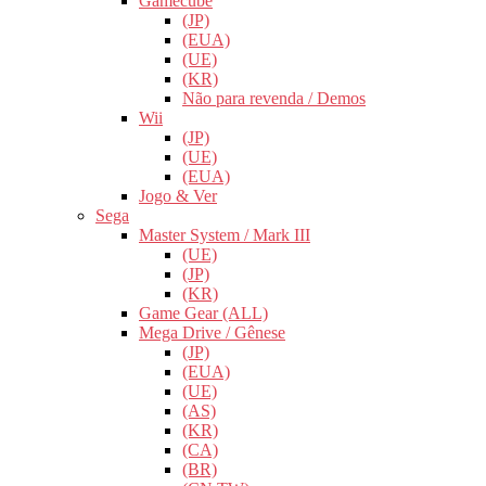
Gamecube
(JP)
(EUA)
(UE)
(KR)
Não para revenda / Demos
Wii
(JP)
(UE)
(EUA)
Jogo & Ver
Sega
Master System / Mark III
(UE)
(JP)
(KR)
Game Gear (ALL)
Mega Drive / Gênese
(JP)
(EUA)
(UE)
(AS)
(KR)
(CA)
(BR)