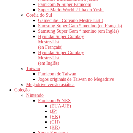
Famicom & Super Famicom
Super Mario World 2 Ilha do Yoshi
Coréia do Sul
Gamecube : Coreano Mestre-List !
Samsung Super Gam * menino (en Français)
Samsung Super Gam * menino (em Inglês)
Hyundai Super Comboy
Mestre-List
(en Français)
Hyundai Super Comboy
Mestre-List
(em Inglês)
Taiwan
Famicom de Taiwan
Jogos originais de Taiwan no Megadrive
Megadrive versão asiática
Coleção
Nintendo
Famicom & NES
(EUA-UE)
(JP)
(HK)
(CH)
(KR)
Super Famicom