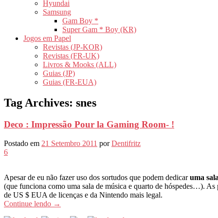
Hyundai
Samsung
Gam Boy *
Super Gam * Boy (KR)
Jogos em Papel
Revistas (JP-KOR)
Revistas (FR-UK)
Livros & Mooks (ALL)
Guias (JP)
Guias (FR-EUA)
Tag Archives:
snes
Deco : Impressão Pour la Gaming Room- !
Postado em
21 Setembro 2011
por
Dentifritz
6
Apesar de eu não fazer uso dos sortudos que podem dedicar
uma sala
(que funciona como uma sala de música e quarto de hóspedes…). As p
de US $ EUA de licenças e da Nintendo mais legal.
Continue lendo
→