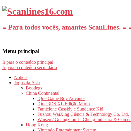
≡ Para todos vocês, amantes ScanLines. ≡ 
Menu principal
Ir para o conteúdo principal
Ir para o conteúdo secundário
Notícia
Jogos da Ásia
Bootlegs
China Continental
iQue Game Boy Advance
iQue 3DS XL Edição Mario
Famiclone Cassidy e Sundance Kid
Fuzhou WaiXing Ciência & Technology Co. Ltd.
Winsen / Guangzhou Li Cheng Indústria & Comér
Hong Kong
Nintendo Entertainment System