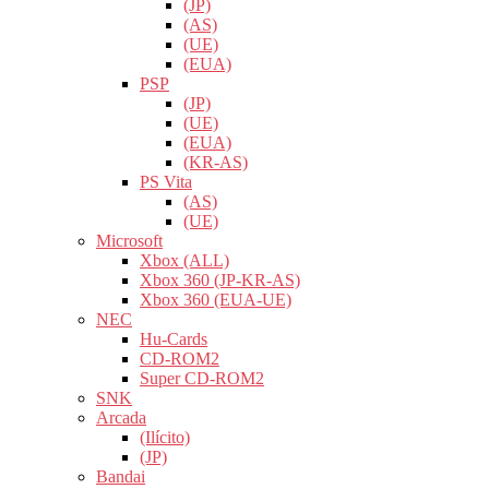
(JP)
(AS)
(UE)
(EUA)
PSP
(JP)
(UE)
(EUA)
(KR-AS)
PS Vita
(AS)
(UE)
Microsoft
Xbox (ALL)
Xbox 360 (JP-KR-AS)
Xbox 360 (EUA-UE)
NEC
Hu-Cards
CD-ROM2
Super CD-ROM2
SNK
Arcada
(Ilícito)
(JP)
Bandai