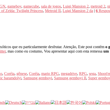
GN
,
gameboy
,
gamecube
,
sala de jogos
,
Luigi Mansion 2
,
metroid 2
,
n
of Zelda: Twilight Princess
,
Metroid II
,
Luigi Mansion 2 da
|
6
Respos
-exóticos que eu particularmente desfrutar. Atenção, Este post contém
o 
tter
, mas como eu costumo, Vou apresentar aqui com esta remessa
um 
ão
,
Coréia
,
gênese
,
Coréia
,
mario RPG
,
megadrive
,
RPG
,
sega
,
Shoot'
ic baramdolyi
,
Samsung gemboyi
,
Samsung gemboyi II
,
Super gemboy