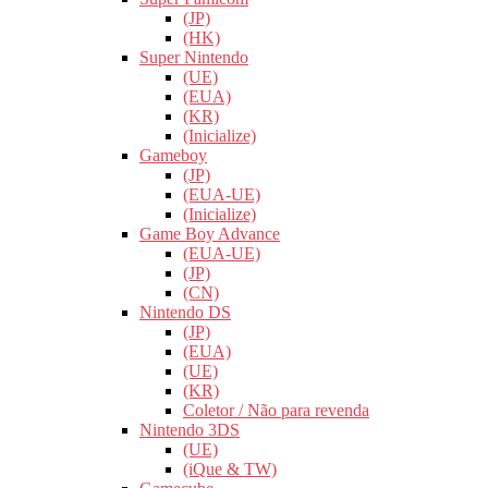
(JP)
(HK)
Super Nintendo
(UE)
(EUA)
(KR)
(Inicialize)
Gameboy
(JP)
(EUA-UE)
(Inicialize)
Game Boy Advance
(EUA-UE)
(JP)
(CN)
Nintendo DS
(JP)
(EUA)
(UE)
(KR)
Coletor / Não para revenda
Nintendo 3DS
(UE)
(iQue & TW)