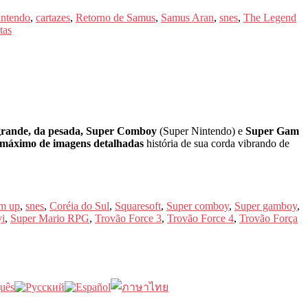
intendo
,
cartazes
,
Retorno de Samus
,
Samus Aran
,
snes
,
The Legend
tas
grande, da pesada, Super Comboy
(Super Nintendo) e
Super Gam
máximo de imagens detalhadas
história de sua corda vibrando de
em up
,
snes
,
Coréia do Sul
,
Squaresoft
,
Super comboy
,
Super gamboy
,
i
,
Super Mario RPG
,
Trovão Force 3
,
Trovão Force 4
,
Trovão Força