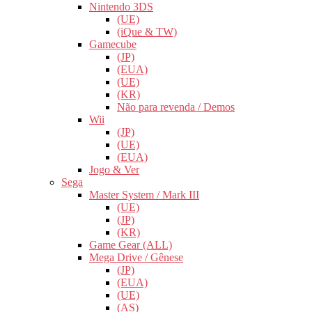
Nintendo 3DS
(UE)
(iQue & TW)
Gamecube
(JP)
(EUA)
(UE)
(KR)
Não para revenda / Demos
Wii
(JP)
(UE)
(EUA)
Jogo & Ver
Sega
Master System / Mark III
(UE)
(JP)
(KR)
Game Gear (ALL)
Mega Drive / Gênese
(JP)
(EUA)
(UE)
(AS)