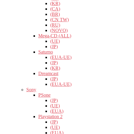
(KR)
(CA)
(BR)
(CN TW)
(RU)
(NOVO)
Mega-CD (ALL)
(UE)
(JP)
Saturno
(EUA-UE)
(JP)
(KR)
Dreamcast
(JP)
(EUA-UE)
Sony
PSone
(JP)
(UE)
(EUA)
Playstation 2
(JP)
(UE)
(EUA)