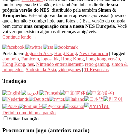
muito pequena de Cantão, é ter também tinha o direito de
sua
própria versão do NES
, distribuído pela também
Simon &
Brinquedos
. Este artigo vai dar uma apresentação visual (mesmo
que a luz não é comigo hoje para fotos…) Esta versão da consola,
bem como’
uma comparação com a nossa NES Europeia
. Você
vai ver que existem algumas diferenças amigáveis.
Continue lendo
→
Postado em
Jogos da Ásia
,
Hong Kong
,
Nes / Famicom
|
Tagged
comboio
,
Famicom
,
jogos
,
hk
,
Hong Kong
,
hong kong versão
,
Hong Kong
,
nes
,
Nintendo entertainement
,
retro-gaming
,
simon &
brinquedos
,
Sudeste da Ásia
,
videogames
|
11
Respostas
Tradução
Definir como idioma padrão
Editar Tradução
Procurar um jogo (anterior: mario)