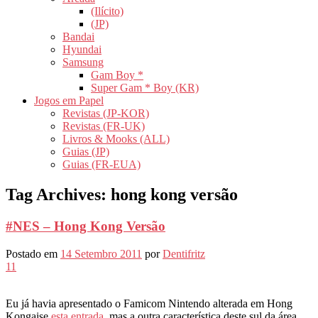
(Ilícito)
(JP)
Bandai
Hyundai
Samsung
Gam Boy *
Super Gam * Boy (KR)
Jogos em Papel
Revistas (JP-KOR)
Revistas (FR-UK)
Livros & Mooks (ALL)
Guias (JP)
Guias (FR-EUA)
Tag Archives:
hong kong versão
#NES – Hong Kong Versão
Postado em
14 Setembro 2011
por
Dentifritz
11
Eu já havia apresentado o Famicom Nintendo alterada em Hong
Kongaise
esta entrada,
mas a outra característica deste sul da área