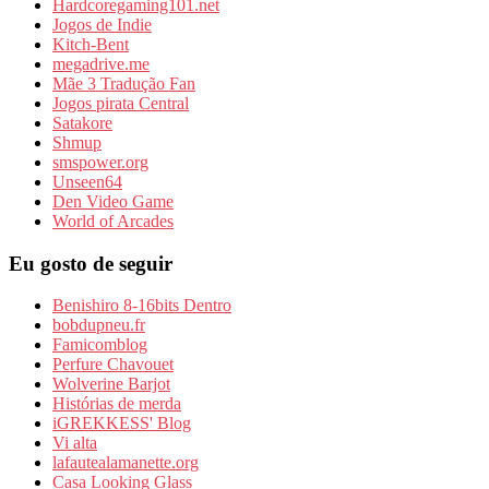
Hardcoregaming101.net
Jogos de Indie
Kitch-Bent
megadrive.me
Mãe 3 Tradução Fan
Jogos pirata Central
Satakore
Shmup
smspower.org
Unseen64
Den Video Game
World of Arcades
Eu gosto de seguir
Benishiro 8-16bits Dentro
bobdupneu.fr
Famicomblog
Perfure Chavouet
Wolverine Barjot
Histórias de merda
iGREKKESS' Blog
Vi alta
lafautealamanette.org
Casa Looking Glass