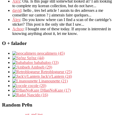
Alex
: Olá. Is this page still somewhat looked at? I am looking
to complete my korean collection, but do not have...
david
: hello , tres bel article ! aurais tu des adresses a me
conseiller sur canton ? j aimerais faire quelques...
Álex
: Do you know where can I find a scan of the cartridge’s
sticker? This post is the only site that I saw...
Achoo
: I bought one of these today. If anyone is interested in
knowing anything about it, let me know.
O + falador
neocalimero (45)
Sp!nz (44)
bababaloo (33)
Ambseb (29)
Retroblogueur (25)
Jack'o'Lantern (24)
Linanounette (21)
cocole (20)
DIlanNoKaze (17)
Nascido (16)
Random Pr0n