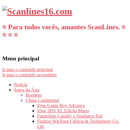
≡ Para todos vocês, amantes ScanLines. ≡
≡ ≡ ≡
Menu principal
Ir para o conteúdo principal
Ir para o conteúdo secundário
Notícia
Jogos da Ásia
Bootlegs
China Continental
iQue Game Boy Advance
iQue 3DS XL Edição Mario
Famiclone Cassidy e Sundance Kid
Fuzhou WaiXing Ciência & Technology Co.
Ltd.