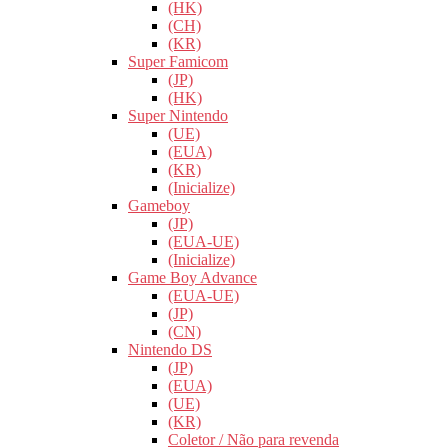
(HK)
(CH)
(KR)
Super Famicom
(JP)
(HK)
Super Nintendo
(UE)
(EUA)
(KR)
(Inicialize)
Gameboy
(JP)
(EUA-UE)
(Inicialize)
Game Boy Advance
(EUA-UE)
(JP)
(CN)
Nintendo DS
(JP)
(EUA)
(UE)
(KR)
Coletor / Não para revenda