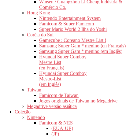
Winsen / Guangzhou Li Cheng Indústria &
Comércio Co.
Hong Kong
Nintendo Entertainment System
Famicom & Super Famicom
Super Mario World 2 Ilha do Yoshi
Coréia do Sul
Gamecube : Coreano Mestre-List !
Samsung Super Gam * menino (en Français)
Samsung Super Gam * menino (em Inglês)
Hyundai Super Comboy
Mestre-List
(en Français)
Hyundai Super Comboy
Mestre-List
(em Inglês)
Taiwan
Famicom de Taiwan
Jogos originais de Taiwan no Megadrive
Megadrive versão asiática
Coleção
Nintendo
Famicom & NES
(EUA-UE)
(JP)