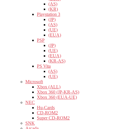
(AS)
(KR)
Playstation 3
(JP)
(AS)
(UE)
(EUA)
PSP
(JP)
(UE)
(EUA)
(KR-AS)
PS Vita
(AS)
(UE)
Microsoft
Xbox (ALL)
Xbox 360 (JP-KR-AS)
Xbox 360 (EUA-UE)
NEC
Hu-Cards
CD-ROM2
Super CD-ROM2
SNK
Arcada