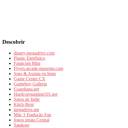
Descobrir
disney-megadrive.com
Plastic Eletrônico
Famicom Mini
Flyers.arcade-museum.com
Jogo & Assista en ligne
Game Center CX
Gameboy Galleria
Guardiana.net
Hardcoregaming101.net
Jogos de Indie
Kitch-Bent
megadrive.me
Mãe 3 Tradução Fan
Jogos pirata Central
Satakore