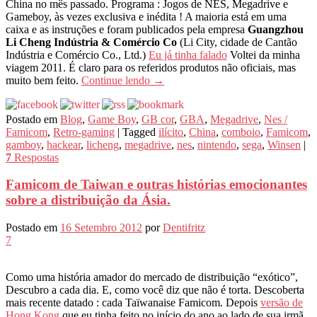
China no mês passado. Programa : Jogos de NES, Megadrive e
Gameboy, às vezes exclusiva e inédita ! A maioria está em uma
caixa e as instruções e foram publicados pela empresa
Guangzhou
Li Cheng Indústria & Comércio Co
(Li City, cidade de Cantão
Indústria e Comércio Co., Ltd.)
Eu já tinha falado
Voltei da minha
viagem 2011. É claro para os referidos produtos não oficiais, mas
muito bem feito.
Continue lendo
→
Postado em
Blog
,
Game Boy
,
GB cor
,
GBA
,
Megadrive
,
Nes /
Famicom
,
Retro-gaming
|
Tagged
ilícito
,
China
,
comboio
,
Famicom
,
gamboy
,
hackear
,
licheng
,
megadrive
,
nes
,
nintendo
,
sega
,
Winsen
|
7
Respostas
Famicom de Taiwan e outras histórias emocionantes
sobre a distribuição da Ásia.
Postado em
16 Setembro 2012
por
Dentifritz
7
Como uma história amador do mercado de distribuição “exótico”,
Descubro a cada dia. E, como você diz que não é torta. Descoberta
mais recente datado : cada Taïwanaise Famicom. Depois
versão de
Hong Kong
que eu tinha feito no início do ano ao lado de sua irmã