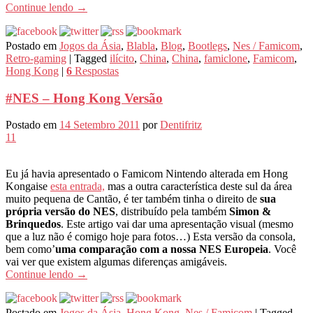
Continue lendo
→
Postado em
Jogos da Ásia
,
Blabla
,
Blog
,
Bootlegs
,
Nes / Famicom
,
Retro-gaming
|
Tagged
ilícito
,
China
,
China
,
famiclone
,
Famicom
,
Hong Kong
|
6
Respostas
#NES – Hong Kong Versão
Postado em
14 Setembro 2011
por
Dentifritz
11
Eu já havia apresentado o Famicom Nintendo alterada em Hong
Kongaise
esta entrada,
mas a outra característica deste sul da área
muito pequena de Cantão, é ter também tinha o direito de
sua
própria versão do NES
, distribuído pela também
Simon &
Brinquedos
. Este artigo vai dar uma apresentação visual (mesmo
que a luz não é comigo hoje para fotos…) Esta versão da consola,
bem como’
uma comparação com a nossa NES Europeia
. Você
vai ver que existem algumas diferenças amigáveis.
Continue lendo
→
Postado em
Jogos da Ásia
,
Hong Kong
,
Nes / Famicom
|
Tagged