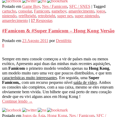
Postado em
Game Boy
,
Nes / Famicom
,
SFC / SNES
|
Tagged
cartucho
,
consolar
,
Famicom
,
gameboy
,
amarelecimento
,
jogos
,
nintendo
,
retr0bright
,
retrobright
,
super nes
,
super nintendo
,
amarelecimento
|
17
Respostas
#Famicom & #Super Famicom – Hong Kong Versão
Postado em
23 Agosto 2011
por
Dentifritz
8
Sempre em meu console começou a vir de países mais ou menos
exótico, Apresento aqui duas das minhas mais recentes aquisições,
um
Famicom
o primeiro modelo vendido apenas na
Hong Kong
,
um modelo muito raro uma vez que poucos distribuídos, e que tem
características muito interessantes
. Em seguida, uma
Super
Famicom,
, com um recurso pequeno nível
saída de vídeo
. Ambos
os consoles são completos, com a sua caixa, mesmo se eles estavam
obviamente bem vivida. Um bilhete que está perto de meu coração
desde que eu vivi alguns anos em Hong Kong !
Continue lendo
→
Postado em
Jogos da Ásia
,
Hong Kong
,
Nes / Famicom
,
SFC /