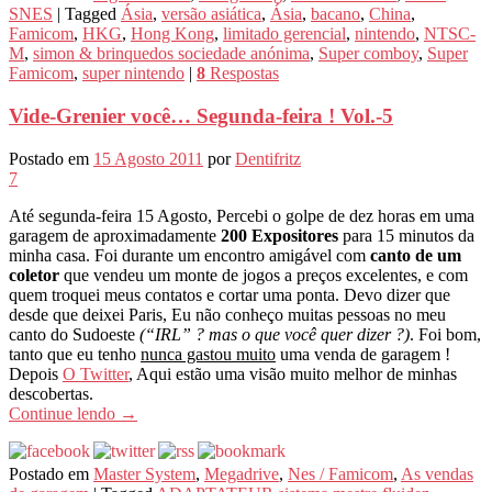
SNES
|
Tagged
Ásia
,
versão asiática
,
Ásia
,
bacano
,
China
,
Famicom
,
HKG
,
Hong Kong
,
limitado gerencial
,
nintendo
,
NTSC-
M
,
simon & brinquedos sociedade anónima
,
Super comboy
,
Super
Famicom
,
super nintendo
|
8
Respostas
Vide-Grenier você… Segunda-feira ! Vol.-5
Postado em
15 Agosto 2011
por
Dentifritz
7
Até segunda-feira 15 Agosto, Percebi o golpe de dez horas em uma
garagem de aproximadamente
200 Expositores
para 15 minutos da
minha casa. Foi durante um encontro amigável com
canto de um
coletor
que vendeu um monte de jogos a preços excelentes, e com
quem troquei meus contatos e cortar uma ponta. Devo dizer que
desde que deixei Paris, Eu não conheço muitas pessoas no meu
canto do Sudoeste
(“IRL” ? mas o que você quer dizer ?)
. Foi bom,
tanto que eu tenho
nunca gastou muito
uma venda de garagem !
Depois
O Twitter
, Aqui estão uma visão muito melhor de minhas
descobertas.
Continue lendo
→
Postado em
Master System
,
Megadrive
,
Nes / Famicom
,
As vendas