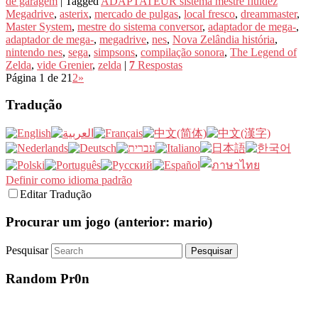
de garagem
|
Tagged
ADAPTATEUR sistema mestre fluidez
Megadrive
,
asterix
,
mercado de pulgas
,
local fresco
,
dreammaster
,
Master System
,
mestre do sistema conversor
,
adaptador de mega-
,
adaptador de mega-
,
megadrive
,
nes
,
Nova Zelândia história
,
nintendo nes
,
sega
,
simpsons
,
compilação sonora
,
The Legend of
Zelda
,
vide Grenier
,
zelda
|
7
Respostas
Página 1 de 2
1
2
»
Tradução
Definir como idioma padrão
Editar Tradução
Procurar um jogo (anterior: mario)
Pesquisar
Random Pr0n