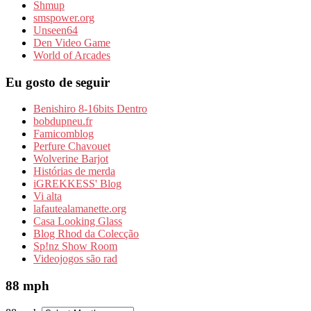
Shmup
smspower.org
Unseen64
Den Video Game
World of Arcades
Eu gosto de seguir
Benishiro 8-16bits Dentro
bobdupneu.fr
Famicomblog
Perfure Chavouet
Wolverine Barjot
Histórias de merda
iGREKKESS' Blog
Vi alta
lafautealamanette.org
Casa Looking Glass
Blog Rhod da Colecção
Sp!nz Show Room
Videojogos são rad
88 mph