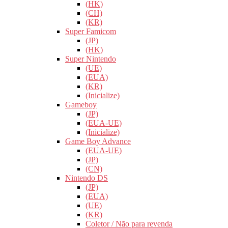
(HK)
(CH)
(KR)
Super Famicom
(JP)
(HK)
Super Nintendo
(UE)
(EUA)
(KR)
(Inicialize)
Gameboy
(JP)
(EUA-UE)
(Inicialize)
Game Boy Advance
(EUA-UE)
(JP)
(CN)
Nintendo DS
(JP)
(EUA)
(UE)
(KR)
Coletor / Não para revenda