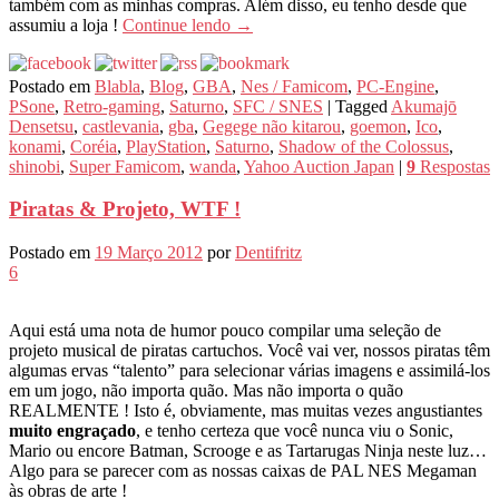
também com as minhas compras. Além disso, eu tenho desde que
assumiu a loja !
Continue lendo
→
Postado em
Blabla
,
Blog
,
GBA
,
Nes / Famicom
,
PC-Engine
,
PSone
,
Retro-gaming
,
Saturno
,
SFC / SNES
|
Tagged
Akumajō
Densetsu
,
castlevania
,
gba
,
Gegege não kitarou
,
goemon
,
Ico
,
konami
,
Coréia
,
PlayStation
,
Saturno
,
Shadow of the Colossus
,
shinobi
,
Super Famicom
,
wanda
,
Yahoo Auction Japan
|
9
Respostas
Piratas & Projeto, WTF !
Postado em
19 Março 2012
por
Dentifritz
6
Aqui está uma nota de humor pouco compilar uma seleção de
projeto musical de piratas cartuchos. Você vai ver, nossos piratas têm
algumas ervas “talento” para selecionar várias imagens e assimilá-los
em um jogo, não importa quão. Mas não importa o quão
REALMENTE ! Isto é, obviamente, mas muitas vezes angustiantes
muito engraçado
, e tenho certeza que você nunca viu o Sonic,
Mario ou encore Batman, Scrooge e as Tartarugas Ninja neste luz…
Algo para se parecer com as nossas caixas de PAL NES Megaman
às obras de arte !