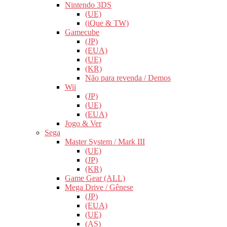
Nintendo 3DS
(UE)
(iQue & TW)
Gamecube
(JP)
(EUA)
(UE)
(KR)
Não para revenda / Demos
Wii
(JP)
(UE)
(EUA)
Jogo & Ver
Sega
Master System / Mark III
(UE)
(JP)
(KR)
Game Gear (ALL)
Mega Drive / Gênese
(JP)
(EUA)
(UE)
(AS)