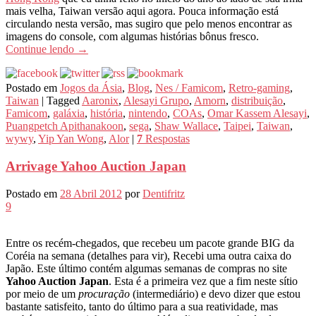
mais velha, Taiwan versão aqui agora. Pouca informação está
circulando nesta versão, mas sugiro que pelo menos encontrar as
imagens do console, com algumas histórias bônus fresco.
Continue lendo
→
Postado em
Jogos da Ásia
,
Blog
,
Nes / Famicom
,
Retro-gaming
,
Taiwan
|
Tagged
Aaronix
,
Alesayi Grupo
,
Amorn
,
distribuição
,
Famicom
,
galáxia
,
história
,
nintendo
,
COAs
,
Omar Kassem Alesayi
,
Puangpetch Apithanakoon
,
sega
,
Shaw Wallace
,
Taipei
,
Taiwan
,
wywy
,
Yip Yan Wong
,
Alor
|
7
Respostas
Arrivage Yahoo Auction Japan
Postado em
28 Abril 2012
por
Dentifritz
9
Entre os recém-chegados, que recebeu um pacote grande BIG da
Coréia na semana (detalhes para vir), Recebi uma outra caixa do
Japão. Este último contém algumas semanas de compras no site
Yahoo Auction Japan
. Esta é a primeira vez que a fim neste sítio
por meio de um
procuração
(intermediário) e devo dizer que estou
bastante satisfeito, tanto do último para a sua reatividade, mas