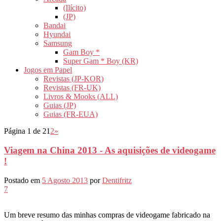
(Ilícito)
(JP)
Bandai
Hyundai
Samsung
Gam Boy *
Super Gam * Boy (KR)
Jogos em Papel
Revistas (JP-KOR)
Revistas (FR-UK)
Livros & Mooks (ALL)
Guias (JP)
Guias (FR-EUA)
Página 1 de 2
1
2
»
Viagem na China 2013 - As aquisições de videogame
!
Postado em
5 Agosto 2013
por
Dentifritz
7
Um breve resumo das minhas compras de videogame fabricado na