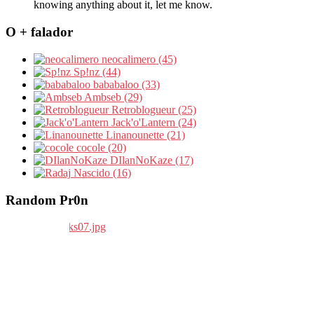
knowing anything about it, let me know.
O + falador
neocalimero (45)
Sp!nz (44)
bababaloo (33)
Ambseb (29)
Retroblogueur (25)
Jack'o'Lantern (24)
Linanounette (21)
cocole (20)
DIlanNoKaze (17)
Nascido (16)
Random Pr0n