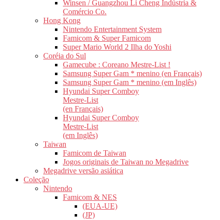
Winsen / Guangzhou Li Cheng Indústria &
Comércio Co.
Hong Kong
Nintendo Entertainment System
Famicom & Super Famicom
Super Mario World 2 Ilha do Yoshi
Coréia do Sul
Gamecube : Coreano Mestre-List !
Samsung Super Gam * menino (en Français)
Samsung Super Gam * menino (em Inglês)
Hyundai Super Comboy
Mestre-List
(en Français)
Hyundai Super Comboy
Mestre-List
(em Inglês)
Taiwan
Famicom de Taiwan
Jogos originais de Taiwan no Megadrive
Megadrive versão asiática
Coleção
Nintendo
Famicom & NES
(EUA-UE)
(JP)