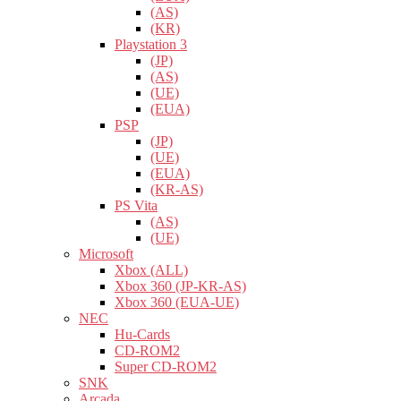
(AS)
(KR)
Playstation 3
(JP)
(AS)
(UE)
(EUA)
PSP
(JP)
(UE)
(EUA)
(KR-AS)
PS Vita
(AS)
(UE)
Microsoft
Xbox (ALL)
Xbox 360 (JP-KR-AS)
Xbox 360 (EUA-UE)
NEC
Hu-Cards
CD-ROM2
Super CD-ROM2
SNK
Arcada