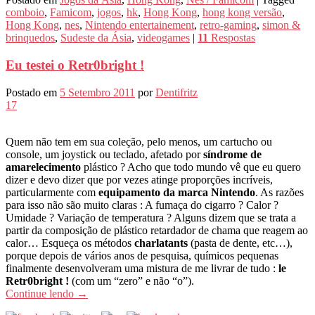
comboio
,
Famicom
,
jogos
,
hk
,
Hong Kong
,
hong kong versão
,
Hong Kong
,
nes
,
Nintendo entertainement
,
retro-gaming
,
simon &
brinquedos
,
Sudeste da Ásia
,
videogames
|
11
Respostas
Eu testei o Retr0bright !
Postado em
5 Setembro 2011
por
Dentifritz
17
Quem não tem em sua coleção, pelo menos, um cartucho ou
console, um joystick ou teclado, afetado por
síndrome de
amarelecimento
plástico ? Acho que todo mundo vê que eu quero
dizer e devo dizer que por vezes atinge proporções incríveis,
particularmente com
equipamento da marca Nintendo
. As razões
para isso não são muito claras : A fumaça do cigarro ? Calor ?
Umidade ? Variação de temperatura ? Alguns dizem que se trata a
partir da composição de plástico retardador de chama que reagem ao
calor… Esqueça os métodos
charlatants
(pasta de dente, etc…),
porque depois de vários anos de pesquisa, químicos pequenas
finalmente desenvolveram uma mistura de me livrar de tudo :
le
Retr0bright !
(com um “zero” e não “o”).
Continue lendo
→