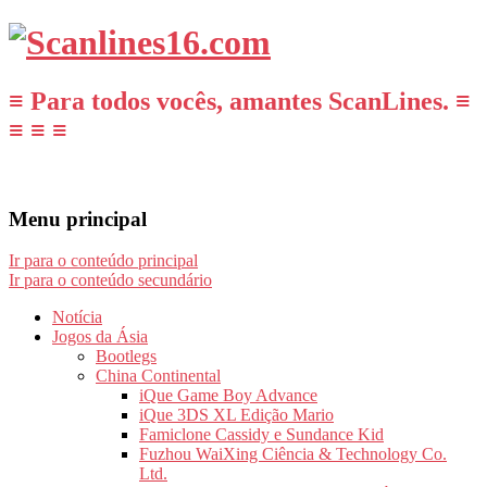
≡ Para todos vocês, amantes ScanLines. ≡
≡ ≡ ≡
Menu principal
Ir para o conteúdo principal
Ir para o conteúdo secundário
Notícia
Jogos da Ásia
Bootlegs
China Continental
iQue Game Boy Advance
iQue 3DS XL Edição Mario
Famiclone Cassidy e Sundance Kid
Fuzhou WaiXing Ciência & Technology Co.
Ltd.