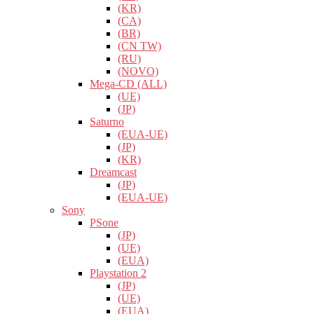
(KR)
(CA)
(BR)
(CN TW)
(RU)
(NOVO)
Mega-CD (ALL)
(UE)
(JP)
Saturno
(EUA-UE)
(JP)
(KR)
Dreamcast
(JP)
(EUA-UE)
Sony
PSone
(JP)
(UE)
(EUA)
Playstation 2
(JP)
(UE)
(EUA)