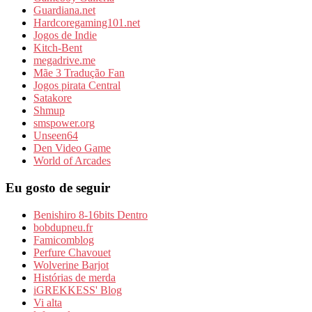
Guardiana.net
Hardcoregaming101.net
Jogos de Indie
Kitch-Bent
megadrive.me
Mãe 3 Tradução Fan
Jogos pirata Central
Satakore
Shmup
smspower.org
Unseen64
Den Video Game
World of Arcades
Eu gosto de seguir
Benishiro 8-16bits Dentro
bobdupneu.fr
Famicomblog
Perfure Chavouet
Wolverine Barjot
Histórias de merda
iGREKKESS' Blog
Vi alta