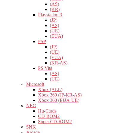
(AS)
(KR)
Playstation 3
(JP)
(AS)
(UE)
(EUA)
PSP
(JP)
(UE)
(EUA)
(KR-AS)
PS Vita
(AS)
(UE)
Microsoft
Xbox (ALL)
Xbox 360 (JP-KR-AS)
Xbox 360 (EUA-UE)
NEC
Hu-Cards
CD-ROM2
Super CD-ROM2
SNK
Arcada