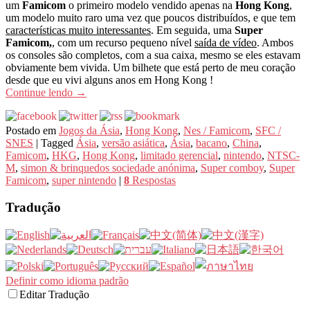
um
Famicom
o primeiro modelo vendido apenas na
Hong Kong
,
um modelo muito raro uma vez que poucos distribuídos, e que tem
características muito interessantes
. Em seguida, uma
Super
Famicom,
, com um recurso pequeno nível
saída de vídeo
. Ambos
os consoles são completos, com a sua caixa, mesmo se eles estavam
obviamente bem vivida. Um bilhete que está perto de meu coração
desde que eu vivi alguns anos em Hong Kong !
Continue lendo
→
Postado em
Jogos da Ásia
,
Hong Kong
,
Nes / Famicom
,
SFC /
SNES
|
Tagged
Ásia
,
versão asiática
,
Ásia
,
bacano
,
China
,
Famicom
,
HKG
,
Hong Kong
,
limitado gerencial
,
nintendo
,
NTSC-
M
,
simon & brinquedos sociedade anónima
,
Super comboy
,
Super
Famicom
,
super nintendo
|
8
Respostas
Tradução
Definir como idioma padrão
Editar Tradução