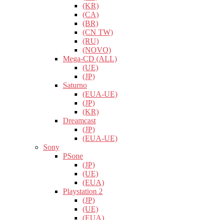
(KR)
(CA)
(BR)
(CN TW)
(RU)
(NOVO)
Mega-CD (ALL)
(UE)
(JP)
Saturno
(EUA-UE)
(JP)
(KR)
Dreamcast
(JP)
(EUA-UE)
Sony
PSone
(JP)
(UE)
(EUA)
Playstation 2
(JP)
(UE)
(EUA)