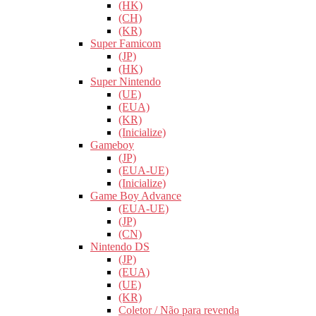
(HK)
(CH)
(KR)
Super Famicom
(JP)
(HK)
Super Nintendo
(UE)
(EUA)
(KR)
(Inicialize)
Gameboy
(JP)
(EUA-UE)
(Inicialize)
Game Boy Advance
(EUA-UE)
(JP)
(CN)
Nintendo DS
(JP)
(EUA)
(UE)
(KR)
Coletor / Não para revenda