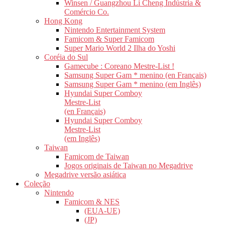
Winsen / Guangzhou Li Cheng Indústria &
Comércio Co.
Hong Kong
Nintendo Entertainment System
Famicom & Super Famicom
Super Mario World 2 Ilha do Yoshi
Coréia do Sul
Gamecube : Coreano Mestre-List !
Samsung Super Gam * menino (en Français)
Samsung Super Gam * menino (em Inglês)
Hyundai Super Comboy
Mestre-List
(en Français)
Hyundai Super Comboy
Mestre-List
(em Inglês)
Taiwan
Famicom de Taiwan
Jogos originais de Taiwan no Megadrive
Megadrive versão asiática
Coleção
Nintendo
Famicom & NES
(EUA-UE)
(JP)