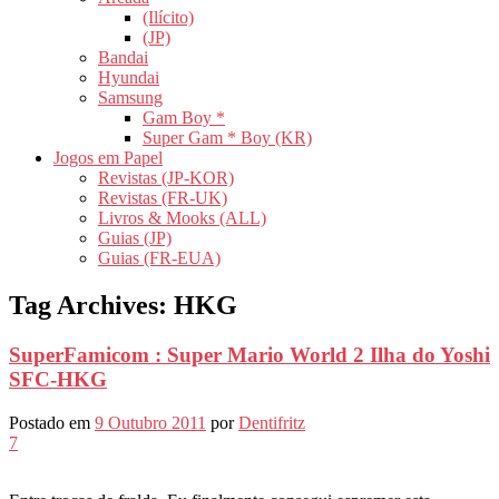
(Ilícito)
(JP)
Bandai
Hyundai
Samsung
Gam Boy *
Super Gam * Boy (KR)
Jogos em Papel
Revistas (JP-KOR)
Revistas (FR-UK)
Livros & Mooks (ALL)
Guias (JP)
Guias (FR-EUA)
Tag Archives:
HKG
SuperFamicom : Super Mario World 2 Ilha do Yoshi
SFC-HKG
Postado em
9 Outubro 2011
por
Dentifritz
7