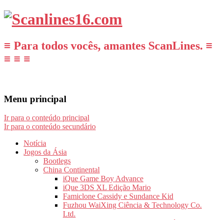
≡ Para todos vocês, amantes ScanLines. ≡
≡ ≡ ≡
Menu principal
Ir para o conteúdo principal
Ir para o conteúdo secundário
Notícia
Jogos da Ásia
Bootlegs
China Continental
iQue Game Boy Advance
iQue 3DS XL Edição Mario
Famiclone Cassidy e Sundance Kid
Fuzhou WaiXing Ciência & Technology Co.
Ltd.