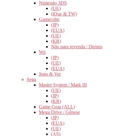
Nintendo 3DS
(UE)
(iQue & TW)
Gamecube
(JP)
(EUA)
(UE)
(KR)
Não para revenda / Demos
Wii
(JP)
(UE)
(EUA)
Jogo & Ver
Sega
Master System / Mark III
(UE)
(JP)
(KR)
Game Gear (ALL)
Mega Drive / Gênese
(JP)
(EUA)
(UE)
(AS)