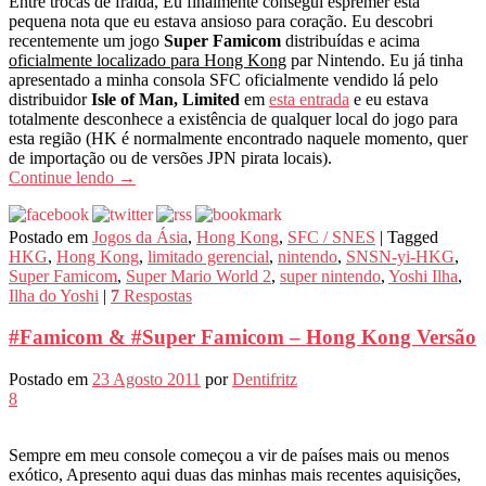
Entre trocas de fralda, Eu finalmente consegui espremer esta
pequena nota que eu estava ansioso para coração. Eu descobri
recentemente um jogo
Super Famicom
distribuídas e acima
oficialmente localizado para Hong Kong
par Nintendo. Eu já tinha
apresentado a minha consola SFC oficialmente vendido lá pelo
distribuidor
Isle of Man, Limited
em
esta entrada
e eu estava
totalmente desconhece a existência de qualquer local do jogo para
esta região (HK é normalmente encontrado naquele momento, quer
de importação ou de versões JPN pirata locais).
Continue lendo
→
Postado em
Jogos da Ásia
,
Hong Kong
,
SFC / SNES
|
Tagged
HKG
,
Hong Kong
,
limitado gerencial
,
nintendo
,
SNSN-yi-HKG
,
Super Famicom
,
Super Mario World 2
,
super nintendo
,
Yoshi Ilha
,
Ilha do Yoshi
|
7
Respostas
#Famicom & #Super Famicom – Hong Kong Versão
Postado em
23 Agosto 2011
por
Dentifritz
8
Sempre em meu console começou a vir de países mais ou menos
exótico, Apresento aqui duas das minhas mais recentes aquisições,