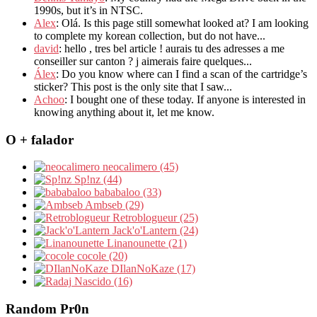
1990s, but it’s in NTSC.
Alex
: Olá. Is this page still somewhat looked at? I am looking
to complete my korean collection, but do not have...
david
: hello , tres bel article ! aurais tu des adresses a me
conseiller sur canton ? j aimerais faire quelques...
Álex
: Do you know where can I find a scan of the cartridge’s
sticker? This post is the only site that I saw...
Achoo
: I bought one of these today. If anyone is interested in
knowing anything about it, let me know.
O + falador
neocalimero (45)
Sp!nz (44)
bababaloo (33)
Ambseb (29)
Retroblogueur (25)
Jack'o'Lantern (24)
Linanounette (21)
cocole (20)
DIlanNoKaze (17)
Nascido (16)
Random Pr0n