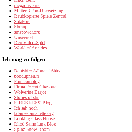
Kitch-Bent
megadrive.me
Mutter 3 Fan-Übersetzung
Raubkopierte Spiele Zentral
Satakore
Shmup
smspower.org
Unseen64
Den Video-Spiel
World of Arcades
Ich mag zu folgen
Benishiro 8-Innen 16bits
bobdupneu.fr
Famicomblog
Firma Forent Chavouet
Wolverine Barjot
Stories of shit
iGREKKESS' Blog
Ich sah hoch
lafautealamanette.org
Looking Glass House
Rhod Sammlung Blog
Sp!nz Show Room