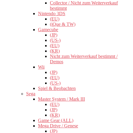
Collector / Nicht zum Weiterverkauf
bestimmt
Nintendo 3DS
(EU)
(iQue & TW)
Gamecube
(JP)
(US-)
(EU)
(KR)
Nicht zum Weiterverkauf bestimmt /
Demos
Wii
(JP)
(EU)
(US-)
Spiel & Beobachten
Sega
Master System / Mark III
(EU)
(JP)
(KR)
Game Gear (ALL)
Mega Drive / Genese
(JP)