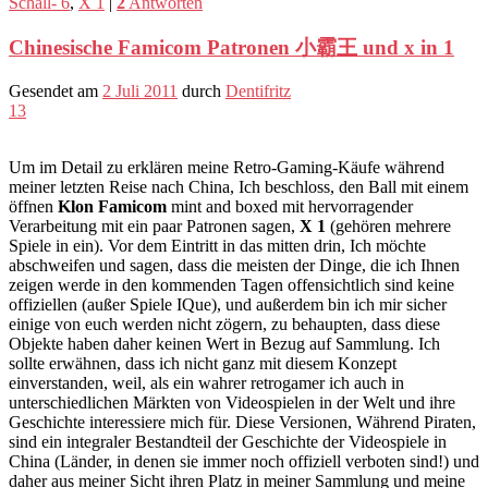
Schall- 6
,
X 1
|
2
Antworten
Chinesische Famicom Patronen 小霸王 und x in 1
Gesendet am
2 Juli 2011
durch
Dentifritz
13
Um im Detail zu erklären meine Retro-Gaming-Käufe während
meiner letzten Reise nach China, Ich beschloss, den Ball mit einem
öffnen
Klon Famicom
mint and boxed mit hervorragender
Verarbeitung mit ein paar Patronen sagen,
X 1
(gehören mehrere
Spiele in ein). Vor dem Eintritt in das mitten drin, Ich möchte
abschweifen und sagen, dass die meisten der Dinge, die ich Ihnen
zeigen werde in den kommenden Tagen offensichtlich sind keine
offiziellen (außer Spiele IQue), und außerdem bin ich mir sicher
einige von euch werden nicht zögern, zu behaupten, dass diese
Objekte haben daher keinen Wert in Bezug auf Sammlung. Ich
sollte erwähnen, dass ich nicht ganz mit diesem Konzept
einverstanden, weil, als ein wahrer retrogamer ich auch in
unterschiedlichen Märkten von Videospielen in der Welt und ihre
Geschichte interessiere mich für. Diese Versionen, Während Piraten,
sind ein integraler Bestandteil der Geschichte der Videospiele in
China (Länder, in denen sie immer noch offiziell verboten sind!) und
daher aus meiner Sicht ihren Platz in meiner Sammlung und meine