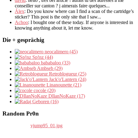
david
:
hello
,
tres bel article
!
aurais tu des adresses a me
conseiller sur canton
?
j aimerais faire quelques..
.
Álex
: Do you know where can I find a scan of the cartridge’s
sticker? This post is the only site that I saw...
Achoo
: I bought one of these today. If anyone is interested in
knowing anything about it, let me know.
Die + gesprächig
neocalimero (45)
Sp!nz (44)
bababaloo (33)
Ambseb (29)
Retroblogueur (25)
Jack'o'Lantern (24)
Linanounette (21)
cocole (20)
DIlanNoKaze (17)
Geboren (16)
Random Pr0n