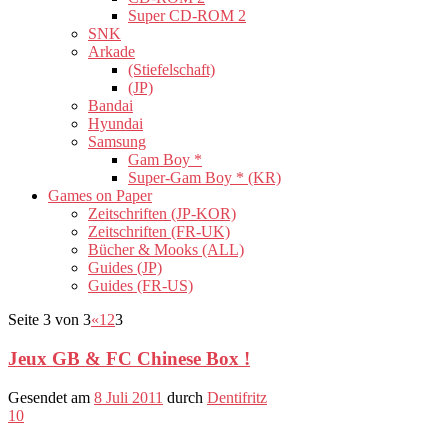
Super CD-ROM 2
SNK
Arkade
(Stiefelschaft)
(JP)
Bandai
Hyundai
Samsung
Gam Boy *
Super-Gam Boy * (KR)
Games on Paper
Zeitschriften (JP-KOR)
Zeitschriften (FR-UK)
Bücher & Mooks (ALL)
Guides (JP)
Guides (FR-US)
Seite 3 von 3
«
1
2
3
Jeux GB & FC Chinese Box !
Gesendet am
8 Juli 2011
durch
Dentifritz
10