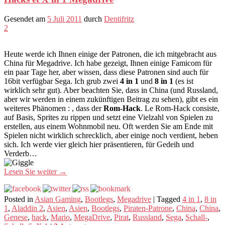
Gesendet am
5 Juli 2011
durch
Dentifritz
2
Heute werde ich Ihnen einige der Patronen, die ich mitgebracht aus
China für Megadrive. Ich habe gezeigt, Ihnen einige Famicom für
ein paar Tage her, aber wissen, dass diese Patronen sind auch für
16bit verfügbar Sega. Ich grub zwei
4 in 1
und
8 in 1
(es ist
wirklich sehr gut). Aber beachten Sie, dass in China (und Russland,
aber wir werden in einem zukünftigen Beitrag zu sehen), gibt es ein
weiteres Phänomen : , dass der
Rom-Hack
. Le Rom-Hack consiste,
auf Basis, Sprites zu rippen und setzt eine Vielzahl von Spielen zu
erstellen, aus einem Wohnmobil neu. Oft werden Sie am Ende mit
Spielen nicht wirklich schrecklich, aber einige noch verdient, heben
sich. Ich werde vier gleich hier präsentieren, für Gedeih und
Verderb…
Lesen Sie weiter
→
Posted in
Asian Gaming
,
Bootlegs
,
Megadrive
|
Tagged
4 in 1
,
8 in
1
,
Aladdin 2
,
Asien
,
Asien
,
Bootlegs
,
Piraten-Patrone
,
China
,
China
,
Genese
,
hack
,
Mario
,
MegaDrive
,
Pirat
,
Russland
,
Sega
,
Schall-
,