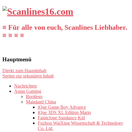
≡ Für alle von euch, Scanlines Liebhaber.
≡ ≡ ≡ ≡
Hauptmenü
Direkt zum Hauptinhalt
Spring zur sekunären Inhalt
Nachrichten
Asian Gaming
Bootlegs
Mainland China
iQue Game Boy Advance
iQue 3DS XL Edition Mario
Famiclone Sundance Kid
Fuzhou WaiXing Wissenschaft & Technology
Co. Ltd.