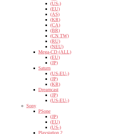
(US-)
(EU)
(AS)
(KR)
(CA)
(BR)
(CN TW)
(RU)
(NEU)
Mega-CD (ALL)
(EU)
(JP)
Saturn
(US-EU-)
(JP)
(KR)
Dreamcast
(JP)
(US-EU-)
Sony
PSone
(JP)
(EU)
(US-)
Playstation 2