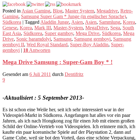
Posted in
Asian Gaming
,
Blog
,
Master System
,
Megadrive
,
Retro-
Gaming
,
Samsung Super Gam * Junge (in englischer Sprache)
,
Südkorea
|
Tagged
Aladdin Junge
,
Asien
,
Asien
,
Sammlung
,
Korea
,
Genese
,
Korea
,
Mark III
,
Master-System
,
MegaDrive
,
Sega
,
South
East Asia
,
Südkorea
,
Super gamboy
,
Mega Drive
,
Südkorea
,
Mega
Drive
,
Sonic baramdolyi
,
Samsung
,
Samsung gemboyi
,
Samsung
gemboyi II
,
Wed Royal Standard
,
Super-Boy Aladdin
,
Super-
gemboyi
|
18
Antworten
Mega Drive Samsung : Super-Gam Boy * !
Gesendet am
6 Juli 2011
durch
Dentifritz
9
-Aktualisiert : 5 September 2013-
Es ist schon eine Weile her, seit ich sehr interessiert war in der
Videospiel-Markt in Südkorea. Angefangen hat alles vor ein paar
Jahren, als ich nach Hongkong zog für einen Job mit einem großen
Schild der Online-Vertrieb von Videospielen. Ich erinnere mich, ich
kaufte ein paar koreanische Spiele auf der Playstation 2, dann auf
Game Cube, weil sie bot den Vorteil, dass eine schöne Verpackung,