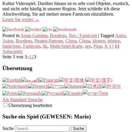
Kultur Videospiel. Darüber hinaus ist es sehr cool Objekte, exotisch,
und nicht sehr häufig in unserer Region. Jetzt schließe ich diese
Abschweifung, Sie auf meiner neuen Famicom einzuführen.
Lesen Sie weiter
→
Posted in
Asian Gaming
,
Bootlegs
,
Nes / Famicom
|
Tagged
Asien
,
Asien
,
Bootlegs
,
Piraten-Patrone
,
China
,
China
,
klonen
,
trösten
,
famiclone
,
Famicom
,
hk
,
Multi-Spiel-Karte
,
nes
,
Pirat
,
X 1
|
13
Antworten
Seite 3 von 3
«
1
2
3
Übersetzung
Als Standard Sprache
Übersetzung bearbeiten
Suche ein Spiel (GEWESEN: Mario)
Suche