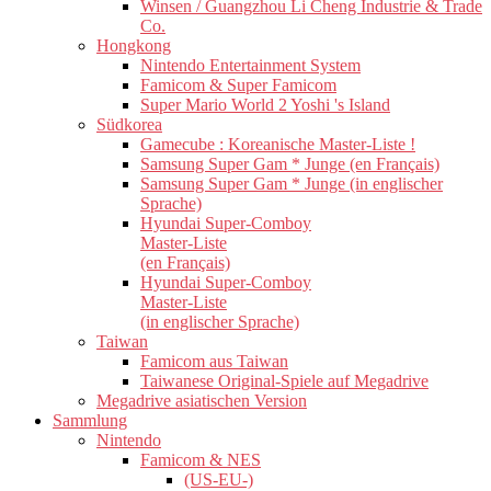
Winsen / Guangzhou Li Cheng Industrie & Trade
Co.
Hongkong
Nintendo Entertainment System
Famicom & Super Famicom
Super Mario World 2 Yoshi 's Island
Südkorea
Gamecube : Koreanische Master-Liste !
Samsung Super Gam * Junge (en Français)
Samsung Super Gam * Junge (in englischer
Sprache)
Hyundai Super-Comboy
Master-Liste
(en Français)
Hyundai Super-Comboy
Master-Liste
(in englischer Sprache)
Taiwan
Famicom aus Taiwan
Taiwanese Original-Spiele auf Megadrive
Megadrive asiatischen Version
Sammlung
Nintendo
Famicom & NES
(US-EU-)