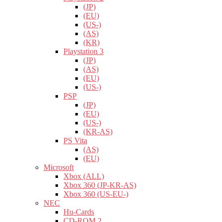
(JP)
(EU)
(US-)
(AS)
(KR)
Playstation 3
(JP)
(AS)
(EU)
(US-)
PSP
(JP)
(EU)
(US-)
(KR-AS)
PS Vita
(AS)
(EU)
Microsoft
Xbox (ALL)
Xbox 360 (JP-KR-AS)
Xbox 360 (US-EU-)
NEC
Hu-Cards
CD-ROM 2