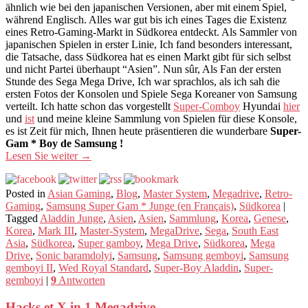
ähnlich wie bei den japanischen Versionen, aber mit einem Spiel,
während Englisch. Alles war gut bis ich eines Tages die Existenz
eines Retro-Gaming-Markt in Südkorea entdeckt. Als Sammler von
japanischen Spielen in erster Linie, Ich fand besonders interessant,
die Tatsache, dass Südkorea hat es einen Markt gibt für sich selbst
und nicht Partei überhaupt “Asien”. Nun sûr, Als Fan der ersten
Stunde des Sega Mega Drive, Ich war sprachlos, als ich sah die
ersten Fotos der Konsolen und Spiele Sega Koreaner von Samsung
verteilt. Ich hatte schon das vorgestellt
Super-Comboy
Hyundai
hier
und
ist
und meine kleine Sammlung von Spielen für diese Konsole,
es ist Zeit für mich, Ihnen heute präsentieren die wunderbare
Super-
Gam * Boy de Samsung !
Lesen Sie weiter
→
Posted in
Asian Gaming
,
Blog
,
Master System
,
Megadrive
,
Retro-
Gaming
,
Samsung Super Gam * Junge (en Français)
,
Südkorea
|
Tagged
Aladdin Junge
,
Asien
,
Asien
,
Sammlung
,
Korea
,
Genese
,
Korea
,
Mark III
,
Master-System
,
MegaDrive
,
Sega
,
South East
Asia
,
Südkorea
,
Super gamboy
,
Mega Drive
,
Südkorea
,
Mega
Drive
,
Sonic baramdolyi
,
Samsung
,
Samsung gemboyi
,
Samsung
gemboyi II
,
Wed Royal Standard
,
Super-Boy Aladdin
,
Super-
gemboyi
|
9
Antworten
Hacks et X in 1 Megadrive