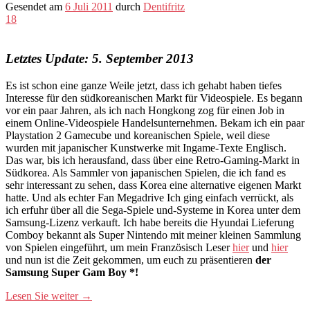
Gesendet am
6 Juli 2011
durch
Dentifritz
18
Letztes Update: 5. September 2013
Es ist schon eine ganze Weile jetzt, dass ich gehabt haben tiefes
Interesse für den südkoreanischen Markt für Videospiele. Es begann
vor ein paar Jahren, als ich nach Hongkong zog für einen Job in
einem Online-Videospiele Handelsunternehmen. Bekam ich ein paar
Playstation 2 Gamecube und koreanischen Spiele, weil diese
wurden mit japanischer Kunstwerke mit Ingame-Texte Englisch.
Das war, bis ich herausfand, dass über eine Retro-Gaming-Markt in
Südkorea. Als Sammler von japanischen Spielen, die ich fand es
sehr interessant zu sehen, dass Korea eine alternative eigenen Markt
hatte. Und als echter Fan Megadrive Ich ging einfach verrückt, als
ich erfuhr über all die Sega-Spiele und-Systeme in Korea unter dem
Samsung-Lizenz verkauft. Ich habe bereits die Hyundai Lieferung
Comboy bekannt als Super Nintendo mit meiner kleinen Sammlung
von Spielen eingeführt, um mein Französisch Leser
hier
und
hier
und nun ist die Zeit gekommen, um euch zu präsentieren
der
Samsung Super Gam Boy *!
Lesen Sie weiter
→