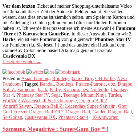
Vor dem letzten
Ticket auf meiner Shopping-unterhaltsame Video
in China mit dieser Zeit der Spiele in Feld gemacht. Sie sollten
wissen, dass dies etwas ist ziemlich selten, um Spiele im Karton und
mit Anleitung in China gefunden und öfter nur Piraten Patronen
haben ist. Ich werde hier präsentiere ich meine Auswahl
4 Famicom
Titer et 3 Kartuschen GameBoy
. In dieser Auswahl finden wir
2
Hacks
, ein ist eine Portierung von gut gemacht
Phantasy Star IV
sur Famicom (ja, Sie lesen ! ) und das andere ein Hack auf dem
GameBoy Color-Serie basiert Akumajo genannt Dracula
Castlevania DX
.
Lesen Sie weiter
→
Posted in
Asian Gaming
,
Bootlegs
,
Game Boy
,
GB Farbe
,
Nes /
Famicom
|
Tagged
Bandai
,
Bootlegs
,
Piraten-Patrone
,
dbz
,
Dragon
Ball Z
,
Famicom
,
hack
,
Kirby
,
Konami
,
nes
,
Nintendo
,
Phantasy
Star 4
,
Phantasy Star IV
,
Sega
,
Teenage Mutant Ninja Turtles
,
WaiXing Wissenschaft & Technologie
,
Dragon Ball Z
Angriff!Saiyan
,
Dragon Ball Z: Legendäre Super-Saiyajin
,
Gott
Geki Freezer Dragon Ball ZII!!
,
Dragon Ball
,
Gaiden Dragon Ball
,
So Gohan
,
Castlevania DX
,
Phantasy Star 4
|
10
Antworten
Samsung Megadrive : Super-Gam Boy * !