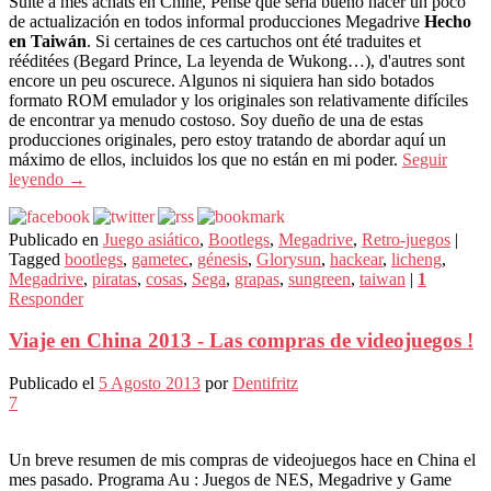
Suite à mes achats en Chine, Pensé que sería bueno hacer un poco
de actualización en todos informal producciones Megadrive
Hecho
en Taiwán
. Si certaines de ces cartuchos ont été traduites et
rééditées (Begard Prince, La leyenda de Wukong…), d'autres sont
encore un peu oscurece. Algunos ni siquiera han sido botados
formato ROM emulador y los originales son relativamente difíciles
de encontrar ya menudo costoso. Soy dueño de una de estas
producciones originales, pero estoy tratando de abordar aquí un
máximo de ellos, incluidos los que no están en mi poder.
Seguir
leyendo
→
Publicado en
Juego asiático
,
Bootlegs
,
Megadrive
,
Retro-juegos
|
Tagged
bootlegs
,
gametec
,
génesis
,
Glorysun
,
hackear
,
licheng
,
Megadrive
,
piratas
,
cosas
,
Sega
,
grapas
,
sungreen
,
taiwan
|
1
Responder
Viaje en China 2013 - Las compras de videojuegos !
Publicado el
5 Agosto 2013
por
Dentifritz
7
Un breve resumen de mis compras de videojuegos hace en China el
mes pasado. Programa Au : Juegos de NES, Megadrive y Game