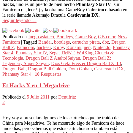
hacks
, uno es un puerto de bien hecho
Phantasy Star IV
-sur-
Famicom (sí, leer ! ) y la otra una GameBoy Color truco basado en
la serie llamada Akumajo Drácula
Castlevania DX
.
Seguir leyendo
→
Publicado en
Juego asiático
,
Bootlegs
,
Game Boy
,
GB color
,
Nes /
Famicom
|
Tagged
Bandai
,
bootlegs
,
cartucho pirata
,
dbz
,
Dragon
Ball Z
,
Famicom
,
hackear
,
Kirby
,
Konami
,
nep
,
Nintendo
,
Phantasy
Star 4
,
Phantasy Star IV
,
Sega
,
TMNT
,
WaiXing Ciencia &
Tecnología
,
Dragon Ball Z Asalto!Saiyan
,
Dragon Ball Z:
Legendary Super Saiyan
,
Dios Geki Freezer Dragon Ball Z II!!
,
Dragon Ball
,
Dragon Ball Gaiden
,
Dom Gohan
,
Castlevania DX
,
Phantasy Star 4
|
10
Respuestas
Et Hacks X en 1 Megadrive
Publicado el
5 Julio 2011
por
Dentifritz
2
Hoy voy a presentar algunos de los cartuchos que he traído de
China para Megadrive. Te he mostrado algo de Famicom de hace
unos días, pero sabemos que estos cartuchos son también está