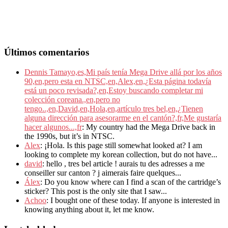
Últimos comentarios
Dennis Tamayo,es,Mi país tenía Mega Drive allá por los años
90,en,pero esta en NTSC,en,Alex,en,¿Esta página todavía
está un poco revisada?,en,Estoy buscando completar mi
colección coreana.,en,pero no
tengo..,en,David,en,Hola,en,artículo tres bel,en,¿Tienen
alguna dirección para asesorarme en el cantón?,fr,Me gustaría
hacer algunos...,fr
: My country had the Mega Drive back in
the 1990s, but it’s in NTSC.
Alex
: ¡Hola. Is this page still somewhat looked at? I am
looking to complete my korean collection, but do not have...
david
: hello , tres bel article ! aurais tu des adresses a me
conseiller sur canton ? j aimerais faire quelques...
Álex
: Do you know where can I find a scan of the cartridge’s
sticker? This post is the only site that I saw...
Achoo
: I bought one of these today. If anyone is interested in
knowing anything about it, let me know.