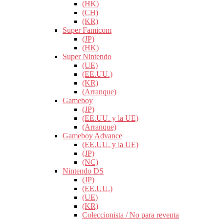
(HK)
(CH)
(KR)
Super Famicom
(JP)
(HK)
Super Nintendo
(UE)
(EE.UU.)
(KR)
(Arranque)
Gameboy
(JP)
(EE.UU. y la UE)
(Arranque)
Gameboy Advance
(EE.UU. y la UE)
(JP)
(NC)
Nintendo DS
(JP)
(EE.UU.)
(UE)
(KR)
Coleccionista / No para reventa