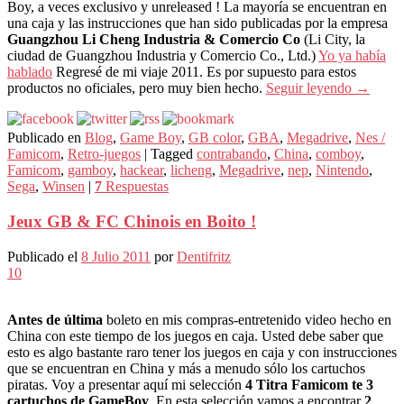
Boy, a veces exclusivo y unreleased ! La mayoría se encuentran en
una caja y las instrucciones que han sido publicadas por la empresa
Guangzhou Li Cheng Industria & Comercio Co
(Li City, la
ciudad de Guangzhou Industria y Comercio Co., Ltd.)
Yo ya había
hablado
Regresé de mi viaje 2011. Es por supuesto para estos
productos no oficiales, pero muy bien hecho.
Seguir leyendo
→
Publicado en
Blog
,
Game Boy
,
GB color
,
GBA
,
Megadrive
,
Nes /
Famicom
,
Retro-juegos
|
Tagged
contrabando
,
China
,
comboy
,
Famicom
,
gamboy
,
hackear
,
licheng
,
Megadrive
,
nep
,
Nintendo
,
Sega
,
Winsen
|
7
Respuestas
Jeux GB & FC Chinois en Boito !
Publicado el
8 Julio 2011
por
Dentifritz
10
Antes de última
boleto en mis compras-entretenido video hecho en
China con este tiempo de los juegos en caja. Usted debe saber que
esto es algo bastante raro tener los juegos en caja y con instrucciones
que se encuentran en China y más a menudo sólo los cartuchos
piratas. Voy a presentar aquí mi selección
4 Titra Famicom te 3
cartuchos de GameBoy
. En esta selección vamos a encontrar
2