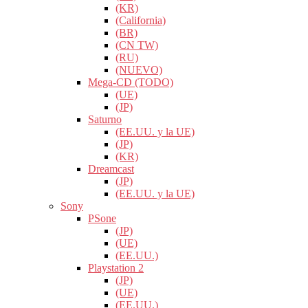
(KR)
(California)
(BR)
(CN TW)
(RU)
(NUEVO)
Mega-CD (TODO)
(UE)
(JP)
Saturno
(EE.UU. y la UE)
(JP)
(KR)
Dreamcast
(JP)
(EE.UU. y la UE)
Sony
PSone
(JP)
(UE)
(EE.UU.)
Playstation 2
(JP)
(UE)
(EE.UU.)