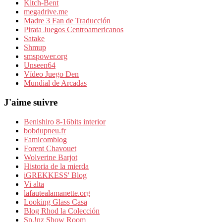
Kitch-Bent
megadrive.me
Madre 3 Fan de Traducción
Pirata Juegos Centroamericanos
Satake
Shmup
smspower.org
Unseen64
Vídeo Juego Den
Mundial de Arcadas
J'aime suivre
Benishiro 8-16bits interior
bobdupneu.fr
Famicomblog
Forent Chavouet
Wolverine Barjot
Historia de la mierda
iGREKKESS' Blog
Vi alta
lafautealamanette.org
Looking Glass Casa
Blog Rhod la Colección
Sp.!nz Show Room