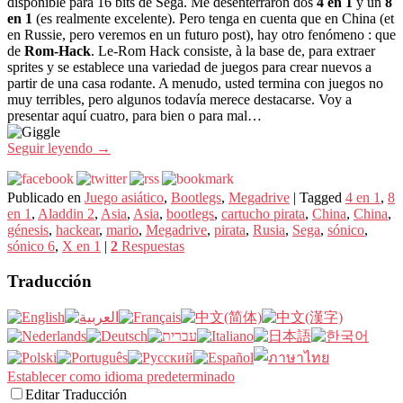
disponible para 16 bits de Sega. Me desenterraron dos
4 en 1
y un
8
en 1
(es realmente excelente). Pero tenga en cuenta que en China (et
en Russie, pero veremos en un futuro post), hay otro fenómeno : que
de
Rom-Hack
. Le-Rom Hack consiste, à la base de, para extraer
sprites y se establece una variedad de juegos para crear nuevos a
partir de una casa rodante. A menudo, usted termina con juegos no
muy terribles, pero algunos todavía merece destacarse. Voy a
presentar aquí cuatro, para bien o para mal…
Seguir leyendo
→
Publicado en
Juego asiático
,
Bootlegs
,
Megadrive
|
Tagged
4 en 1
,
8
en 1
,
Aladdin 2
,
Asia
,
Asia
,
bootlegs
,
cartucho pirata
,
China
,
China
,
génesis
,
hackear
,
mario
,
Megadrive
,
pirata
,
Rusia
,
Sega
,
sónico
,
sónico 6
,
X en 1
|
2
Respuestas
Traducción
Establecer como idioma predeterminado
Editar Traducción