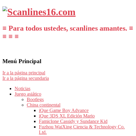
≡ Para todos ustedes, scanlines amantes. ≡
≡ ≡ ≡
Menú Principal
Ir a la página principal
Ir a la página secundaria
Noticias
Juego asiático
Bootlegs
China continental
iQue Game Boy Advance
iQue 3DS XL Edición Mario
Famiclone Cassidy y Sundance Kid
Fuzhou WaiXing Ciencia & Technology Co.
Ltd.