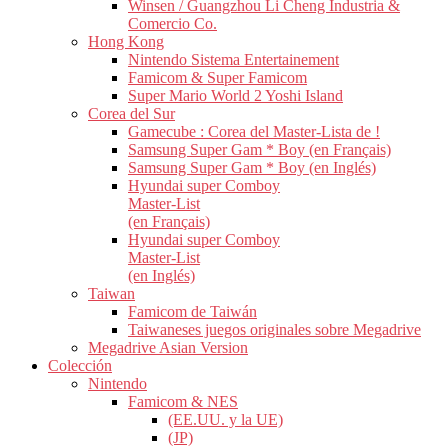
Winsen / Guangzhou Li Cheng Industria &
Comercio Co.
Hong Kong
Nintendo Sistema Entertainement
Famicom & Super Famicom
Super Mario World 2 Yoshi Island
Corea del Sur
Gamecube : Corea del Master-Lista de !
Samsung Super Gam * Boy (en Français)
Samsung Super Gam * Boy (en Inglés)
Hyundai super Comboy
Master-List
(en Français)
Hyundai super Comboy
Master-List
(en Inglés)
Taiwan
Famicom de Taiwán
Taiwaneses juegos originales sobre Megadrive
Megadrive Asian Version
Colección
Nintendo
Famicom & NES
(EE.UU. y la UE)
(JP)