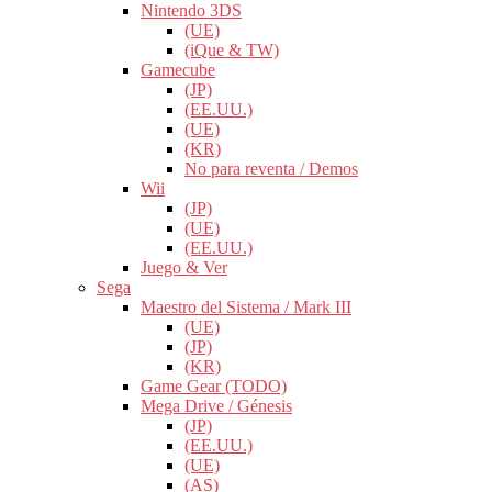
Nintendo 3DS
(UE)
(iQue & TW)
Gamecube
(JP)
(EE.UU.)
(UE)
(KR)
No para reventa / Demos
Wii
(JP)
(UE)
(EE.UU.)
Juego & Ver
Sega
Maestro del Sistema / Mark III
(UE)
(JP)
(KR)
Game Gear (TODO)
Mega Drive / Génesis
(JP)
(EE.UU.)
(UE)
(AS)