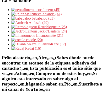
La + hablador
neocalimero (45)
Sp.!Nueva Zelanda (44)
bababaloo (33)
Ambseb (29)
Retroblogueur (25)
Jack'o'Lantern (24)
Linanounette (21)
cocole (20)
DIlanNoKaze (17)
Radaj (16)
Pr0n aleatorio,,en,Álex,,es,¿Sabes dónde puedo
encontrar un escaneo de la etiqueta adhesiva del
cartucho?,,en,Esta publicación es el único sitio que
vi.,,en,Achoo,,en,Compré uno de estos hoy,,en,Si
alguien esta interesado en saber algo al
respecto,,en,hágamelo saber,,en,Pío,,en,Suscríbete a
mi canal de YouTube,,en