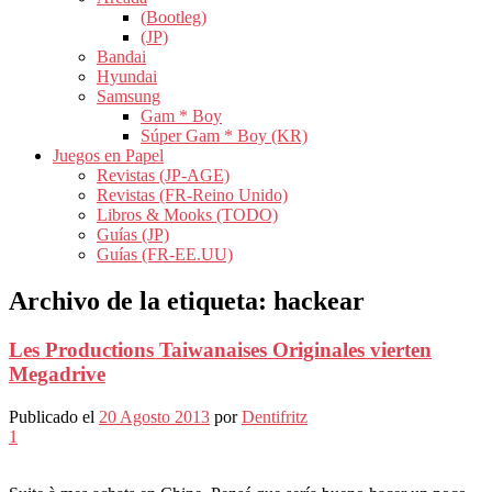
(Bootleg)
(JP)
Bandai
Hyundai
Samsung
Gam * Boy
Súper Gam * Boy (KR)
Juegos en Papel
Revistas (JP-AGE)
Revistas (FR-Reino Unido)
Libros & Mooks (TODO)
Guías (JP)
Guías (FR-EE.UU)
Archivo de la etiqueta:
hackear
Les Productions Taiwanaises Originales vierten
Megadrive
Publicado el
20 Agosto 2013
por
Dentifritz
1