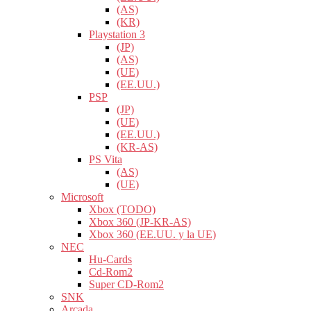
(AS)
(KR)
Playstation 3
(JP)
(AS)
(UE)
(EE.UU.)
PSP
(JP)
(UE)
(EE.UU.)
(KR-AS)
PS Vita
(AS)
(UE)
Microsoft
Xbox (TODO)
Xbox 360 (JP-KR-AS)
Xbox 360 (EE.UU. y la UE)
NEC
Hu-Cards
Cd-Rom2
Super CD-Rom2
SNK
Arcada