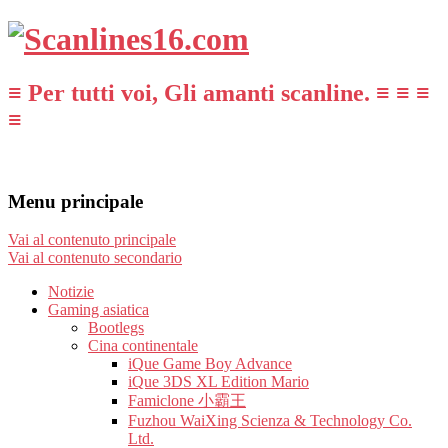
≡ Per tutti voi, Gli amanti scanline. ≡ ≡ ≡
≡
Menu principale
Vai al contenuto principale
Vai al contenuto secondario
Notizie
Gaming asiatica
Bootlegs
Cina continentale
iQue Game Boy Advance
iQue 3DS XL Edition Mario
Famiclone 小霸王
Fuzhou WaiXing Scienza & Technology Co.
Ltd.