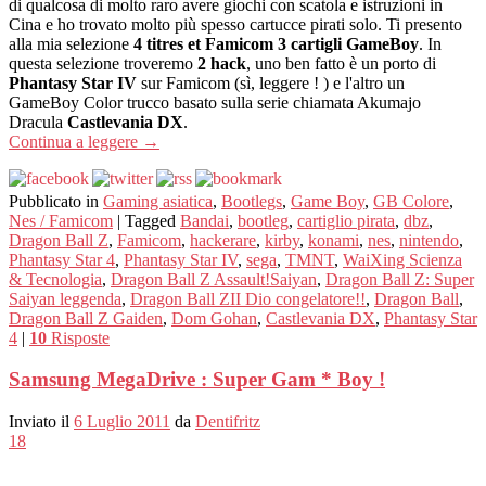
di qualcosa di molto raro avere giochi con scatola e istruzioni in
Cina e ho trovato molto più spesso cartucce pirati solo. Ti presento
alla mia selezione
4 titres et Famicom 3 cartigli GameBoy
. In
questa selezione troveremo
2 hack
, uno ben fatto è un porto di
Phantasy Star IV
sur Famicom (sì, leggere ! ) e l'altro un
GameBoy Color trucco basato sulla serie chiamata Akumajo
Dracula
Castlevania DX
.
Continua a leggere
→
Pubblicato in
Gaming asiatica
,
Bootlegs
,
Game Boy
,
GB Colore
,
Nes / Famicom
|
Tagged
Bandai
,
bootleg
,
cartiglio pirata
,
dbz
,
Dragon Ball Z
,
Famicom
,
hackerare
,
kirby
,
konami
,
nes
,
nintendo
,
Phantasy Star 4
,
Phantasy Star IV
,
sega
,
TMNT
,
WaiXing Scienza
& Tecnologia
,
Dragon Ball Z Assault!Saiyan
,
Dragon Ball Z: Super
Saiyan leggenda
,
Dragon Ball ZII Dio congelatore!!
,
Dragon Ball
,
Dragon Ball Z Gaiden
,
Dom Gohan
,
Castlevania DX
,
Phantasy Star
4
|
10
Risposte
Samsung MegaDrive : Super Gam * Boy !
Inviato il
6 Luglio 2011
da
Dentifritz
18