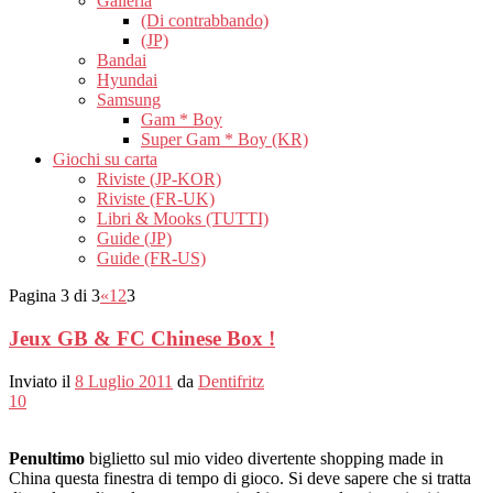
Galleria
(Di contrabbando)
(JP)
Bandai
Hyundai
Samsung
Gam * Boy
Super Gam * Boy (KR)
Giochi su carta
Riviste (JP-KOR)
Riviste (FR-UK)
Libri & Mooks (TUTTI)
Guide (JP)
Guide (FR-US)
Pagina 3 di 3
«
1
2
3
Jeux GB & FC Chinese Box !
Inviato il
8 Luglio 2011
da
Dentifritz
10
Penultimo
biglietto sul mio video divertente shopping made in
China questa finestra di tempo di gioco. Si deve sapere che si tratta