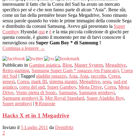
interessante il fatto che la Corea del Sud ha avuto un mercato
specifico per sé e che non fanno parte di alcun “Asia”. Bene sûr,
come un fan della première heure Sega Megadrive, Sono rimasto
senza parole quando ho visto le prime immagini della console Sega
e distribuito da coreani Samsung. Avevo già presentato la
Super
Comboy
Hyundai
qui
e
è
e la mia piccola collezione di giochi per
questa console, è giunto il momento per me di farvi conoscere il
meraviglioso ora
Super Gam Boy * di Samsung !
Continua a leggere
→
Pubblicato in
Gaming asiatica
,
Blog
,
Master System
,
Megadrive
,
Retro-gaming
,
Samsung Super Gam * ragazzo (en Français)
,
Corea
del Sud
|
Tagged
aladdin ragazzo
,
Asia
,
Asia
,
raccolta
,
Corea
,
genesi
,
Corea
,
mark III
,
sistema master
,
Megadrive
,
sega
,
sud-est
asiatico
,
corea del sud
,
Super Gamboy
,
Mega Drive
,
Corea
,
Mega
Drive
,
Vento pietra di Sonic
,
Samsung
,
Samsung gemboyi
,
Samsung gemboyi II
,
Mer Royal Standard
,
Super Aladdin Boy
,
Super gemboyi
|
9
Risposte
Hacks X et in 1 Megadrive
Inviato il
5 Luglio 2011
da
Dentifritz
2