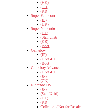
(HK)
(CH)
(KR)
Super Famicom
(JP)
(HK)
Super Nintendo
(UE)
(Stati Uniti)
(KR)
(Boot)
Gameboy
(JP)
(USA-UE)
(Boot)
Gameboy Advance
(USA-UE)
(JP)
(CN)
Nintendo DS
(JP)
(Stati Uniti)
(UE)
(KR)
Collettore / Not for Resale