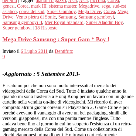
del Sud
|
Tagged
aladdin ragazzo
,
Asia
,
Asia
,
raccolta
,
Corea
,
genesi
,
Corea
,
mark III
,
sistema master
,
Megadrive
,
sega
,
sud-est
asiatico
,
corea del sud
,
Super Gamboy
,
Mega Drive
,
Corea
,
Mega
Drive
,
Vento pietra di Sonic
,
Samsung
,
Samsung gemboyi
,
Samsung gemboyi II
,
Mer Royal Standard
,
Super Aladdin Boy
,
Super gemboyi
|
18
Risposte
Mega Drive Samsung : Super Gam * Boy !
Inviato il
6 Luglio 2011
da
Dentifritz
9
-Aggiornato : 5 Settembre 2013-
E 'stato un po' che non sono molto interessati al mercato dei
videogiochi della Corea del Sud. Tutto è iniziato qualche anno fa,
quando mi sono trasferita a Hong Kong per un lavoro con un grande
cartello nella vendita on-line di videogiochi. Mi ricordo di aver
comprato alcuni giochi coreani su Playstation 2, Game Cube e poi
perché avevano il vantaggio di avere un bel packaging, simili alle
versioni giapponesi, ma con una partita mentre l'inglese. Tutto
andava bene fino al giorno in cui ho scoperto l'esistenza di un retro-
gaming mercato della Corea del Sud. Come un collezionista di
giochi giapponesi prima di ogni, Ho trovato particolarmente