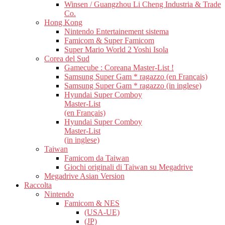
Winsen / Guangzhou Li Cheng Industria & Trade
Co.
Hong Kong
Nintendo Entertainement sistema
Famicom & Super Famicom
Super Mario World 2 Yoshi Isola
Corea del Sud
Gamecube : Coreana Master-List !
Samsung Super Gam * ragazzo (en Français)
Samsung Super Gam * ragazzo (in inglese)
Hyundai Super Comboy
Master-List
(en Français)
Hyundai Super Comboy
Master-List
(in inglese)
Taiwan
Famicom da Taiwan
Giochi originali di Taiwan su Megadrive
Megadrive Asian Version
Raccolta
Nintendo
Famicom & NES
(USA-UE)
(JP)