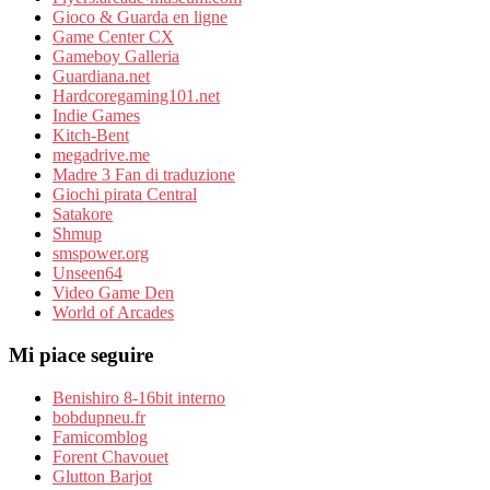
Gioco & Guarda en ligne
Game Center CX
Gameboy Galleria
Guardiana.net
Hardcoregaming101.net
Indie Games
Kitch-Bent
megadrive.me
Madre 3 Fan di traduzione
Giochi pirata Central
Satakore
Shmup
smspower.org
Unseen64
Video Game Den
World of Arcades
Mi piace seguire
Benishiro 8-16bit interno
bobdupneu.fr
Famicomblog
Forent Chavouet
Glutton Barjot