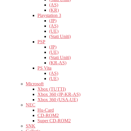
(AS)
(KR)
Playstation 3
(JP)
(AS)
(UE)
(Stati Uniti)
PSP
(JP)
(UE)
(Stati Uniti)
(KR-AS)
PS Vita
(AS)
(UE)
Microsoft
Xbox (TUTTI)
Xbox 360 (JP-KR-AS)
Xbox 360 (USA-UE)
NEC
Hu-Card
CD-ROM2
Super CD-ROM2
SNK