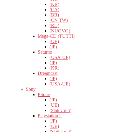
(KR)
(CA)
(BR)
(CN TW)
(RU)
(NUOVO)
Mega-CD (TUTTI)
(UE)
(JP)
Saturno
(USA-UE)
(JP)
(KR)
Dreamcast
(JP)
(USA-UE)
Sony
PSone
(JP)
(UE)
(Stati Uniti)
Playstation 2
(JP)
(UE)
(Stati Uniti)