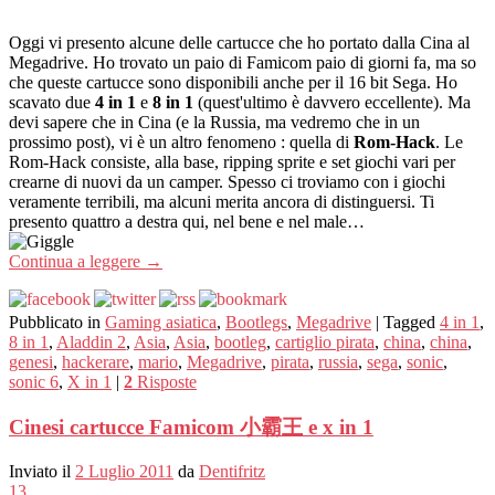
Oggi vi presento alcune delle cartucce che ho portato dalla Cina al
Megadrive. Ho trovato un paio di Famicom paio di giorni fa, ma so
che queste cartucce sono disponibili anche per il 16 bit Sega. Ho
scavato due
4 in 1
e
8 in 1
(quest'ultimo è davvero eccellente). Ma
devi sapere che in Cina (e la Russia, ma vedremo che in un
prossimo post), vi è un altro fenomeno : quella di
Rom-Hack
. Le
Rom-Hack consiste, alla base, ripping sprite e set giochi vari per
crearne di nuovi da un camper. Spesso ci troviamo con i giochi
veramente terribili, ma alcuni merita ancora di distinguersi. Ti
presento quattro a destra qui, nel bene e nel male…
Continua a leggere
→
Pubblicato in
Gaming asiatica
,
Bootlegs
,
Megadrive
|
Tagged
4 in 1
,
8 in 1
,
Aladdin 2
,
Asia
,
Asia
,
bootleg
,
cartiglio pirata
,
china
,
china
,
genesi
,
hackerare
,
mario
,
Megadrive
,
pirata
,
russia
,
sega
,
sonic
,
sonic 6
,
X in 1
|
2
Risposte
Cinesi cartucce Famicom 小霸王 e x in 1
Inviato il
2 Luglio 2011
da
Dentifritz
13