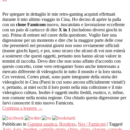
Per spiegare in dettaglio le mie retro-gaming acquisti effettuati
durante il mio ultimo viaggio in Cina, Ho deciso di aprire la palla
con un
clone Famicom
nuovo, inscatolato e lavorazione eccellente
con un paio di cartucce di dire
X in 1
(includono diversi giochi in
un). Prima di entrare nel cuore della questione, Voglio fare una
digressione per un momento e dire che la maggior parte delle cose
che presenterò nei prossimi giorni non sono ovviamente ufficiali
(tranne giochi Ique), e poi, sono sicuro che alcuni di voi non esiterà
a sostenere che questi oggetti, pertanto non hanno alcun valore in
termini di raccolta. Devo dire che non sono affatto d'accordo con
questo concetto, come vero retrogamer Sono anche interessato a
mercato differente di videogiochi in tutto il mondo e la loro storia.
Ces versioni, Certes pirati, sono parte integrante della storia dei
videogiochi in Cina (Paesi in cui sono ancora ufficialmente vietati!)
e, pertanto, ai miei occhi il loro posto nella mia collezione e il mio
videogioco cultura. Inoltre è oggetti molto freddi, esotico, e, infine,
non comune nella nostra regione. Ora chiudo questa digressione per
farvi conoscere il mio nuovo Famicom.
Continua a leggere
→
Pubblicato in
Gaming asiatica
,
Bootlegs
,
Nes / Famicom
|
Tagged
Asia
,
Asia
,
bootleg
,
cartiglio pirata
,
china
,
china
,
clonare
,
console
,