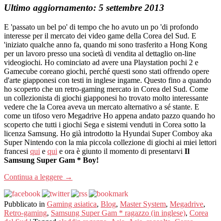
Ultimo aggiornamento: 5 settembre 2013
E 'passato un bel po' di tempo che ho avuto un po 'di profondo
interesse per il mercato dei video game della Corea del Sud. E
'iniziato qualche anno fa, quando mi sono trasferito a Hong Kong
per un lavoro presso una società di vendita al dettaglio on-line
videogiochi. Ho cominciato ad avere una Playstation pochi 2 e
Gamecube coreano giochi, perché questi sono stati offrendo opere
d'arte giapponesi con testi in inglese ingame. Questo fino a quando
ho scoperto che un retro-gaming mercato in Corea del Sud. Come
un collezionista di giochi giapponesi ho trovato molto interessante
vedere che la Corea aveva un mercato alternativo a sé stante. E
come un tifoso vero Megadrive Ho appena andato pazzo quando ho
scoperto che tutti i giochi Sega e sistemi venduti in Corea sotto la
licenza Samsung. Ho già introdotto la Hyundai Super Comboy aka
Super Nintendo con la mia piccola collezione di giochi ai miei lettori
francesi
qui
e
qui
e ora è giunto il momento di presentarvi
Il
Samsung Super Gam * Boy!
Continua a leggere
→
Pubblicato in
Gaming asiatica
,
Blog
,
Master System
,
Megadrive
,
Retro-gaming
,
Samsung Super Gam * ragazzo (in inglese)
,
Corea