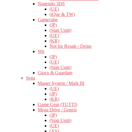
Nintendo 3DS
(UE)
(iQue & TW)
Gamecube
(JP)
(Stati Uniti)
(UE)
(KR)
Not for Resale / Demo
Wii
(JP)
(UE)
(Stati Uniti)
Gioco & Guardare
Sega
Master System / Mark III
(UE)
(JP)
(KR)
Game Gear (TUTTI)
Mega Drive / Genesi
(JP)
(Stati Uniti)
(UE)
(AS)