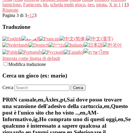
famiclone
,
Famicom
,
hk
,
scheda multi gioco
,
nes
,
pirata
,
X in 1
|
13
Risposte
Pagina 3 di 3
«
1
2
3
Traduzione
Imposta come lingua di default
Modifica traduzione
Cerca un gioco (ex: mario)
Cerca
PR0N casuale,en,Àxlex,pt,Sai dove posso trovare
una scansione dell'adesivo della cartuccia,en,Questo
post è l'unico sito che ho visto ..,en,AM-
Informativo,ig,Ho comprato uno di questi oggi,en,Se
qualcuno è interessato a sapere qualcosa al
riguardo,en,fammi sapere,en,Selezionare il