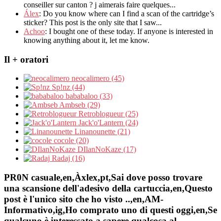
conseiller sur canton
?
j aimerais faire quelques..
.
Álex
: Do you know where can I find a scan of the cartridge’s
sticker? This post is the only site that I saw...
Achoo
: I bought one of these today. If anyone is interested in
knowing anything about it, let me know.
Il + oratori
neocalimero (45)
Sp!nz (44)
bababaloo (33)
Ambseb (29)
Retroblogueur (25)
Jack'o'Lantern (24)
Linanounette (21)
cocole (20)
DIlanNoKaze (17)
Radaj (16)
PR0N casuale,en,Àxlex,pt,Sai dove posso trovare
una scansione dell'adesivo della cartuccia,en,Questo
post è l'unico sito che ho visto ..,en,AM-
Informativo,ig,Ho comprato uno di questi oggi,en,Se
qualcuno è interessato a sapere qualcosa al