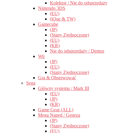
Kolektor / Nie do odsprzedaży
Nintendo 3DS
(EU)
(iQue & TW)
Gamecube
(JP)
(Stany Zjednoczone)
(EU)
(KR)
Nie do odsprzedaży / Demos
Wii
(JP)
(EU)
(Stany Zjednoczone)
Gra & Obserwować
Sega
Główny systemu / Mark III
(EU)
(JP)
(KR)
Game Gear (ALL)
Mega Napęd / Geneza
(JP)
(Stany Zjednoczone)
(EU)