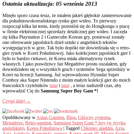
Ostatnia aktualizacja: 05 września 2013
Minęło sporo czasu teraz, że miałem jakieś głębokie zainteresowanie
dla południowokoreańskiego rynku gier wideo. To pierwszy
rozpoczął kilka lat temu, kiedy przeniósł się do Hongkongu o pracę
w firmie elektronicznej sprzedaży detalicznej gier wideo. I zaczęła
się kilka Playstation 2 i Gamecube Korean gry, ponieważ zostały
one oferowanie japońskich dzieł sztuki z angielskich tekstów
występujących w grze. Tak było dopóki nie dowiedziała się o retro-
gier rynek w Korei Południowej. Jako kolekcjoner japońskich gier I
było to bardzo ciekawe, że Korea miała alternatywny rynek
własnych. I jako prawdziwy fan Megadrive prostu oszalałem, gdy
dowiedziałem się o wszystkich grach i systemów Sega sprzedaży w
Korei na licencji Samsung. Już wprowadzono Hyundai Super
Comboy aka Super Nintendo z moim małym kolekcji gier do moich
francuskich czytelników
tutaj
i
tutaj
, a teraz nadszedł czas, aby
wprowadzić Cię do
Samsung Super Boy Gam *!
Czytaj dalej
→
Opublikowany w
Asian Gaming
,
Blog
,
Główny systemu
,
Megadrive
,
Retro-gaming
,
Samsung Super Gam * boy (w języku
angielskim)
,
Korea Południowa
|
Tagged
Chłopiec aladdin
,
Azja
,
Azja
,
kolekcja
,
Koreański
,
geneza
,
Korea
,
mark III
,
Master System
,