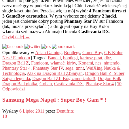
Chinach to pole gry razem. Powinieneś wiedzieć, że jest to rzadka
rzecz mieć gry w pudełku z instrukcją i Chin i znaleźć wiele częściej
single kaset piratów. Przedstawię tu mój wybór
4 Famicom titres et
3 GameBoy cartouches
. W tym wyborze znajdziemy
2 hacki
,
jeden jest cholernie dobry porting
Phantasy Star IV
sur Famicom
(tak, można przeczytać ! ) a drugi jest oparty na Boy Kolor
włamania serii nazywa Akumajo Dracula
Castlevania DX
.
Czytaj dalej
→
Opublikowany w
Asian Gaming
,
Bootlegs
,
Game Boy
,
GB Kolor
,
Nes / Famicom
|
Tagged
Bandai
,
bootlegi
,
kartusz pirat
,
dbz
,
Dragon Ball Z
,
Famicom
,
włamać
,
kirby
,
Konami
,
nes
,
nintendo
,
Phantasy Star 4
,
Phantasy Star IV
,
sega
,
tmnt
,
WaiXing Nauka &
Technologia
,
Atak na Dragon Ball Z!Saiyan
,
Dragon Ball Z: Super
Saiyan legenda
,
Dragon Ball ZII Bóg zamrażarka!!
,
Dragon Ball
,
Dragon Ball plotka
,
Gohan
,
Castlevania DX
,
Phantasy Star 4
|
10
Odpowiedzi
Samsung Mega Napęd : Super Boy Gam * !
Wysłany
6 Lipiec 2011
przez
Dentifritz
18