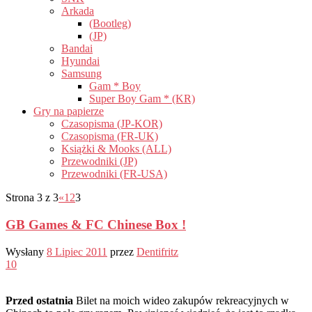
Arkada
(Bootleg)
(JP)
Bandai
Hyundai
Samsung
Gam * Boy
Super Boy Gam * (KR)
Gry na papierze
Czasopisma (JP-KOR)
Czasopisma (FR-UK)
Książki & Mooks (ALL)
Przewodniki (JP)
Przewodniki (FR-USA)
Strona 3 z 3
«
1
2
3
GB Games & FC Chinese Box !
Wysłany
8 Lipiec 2011
przez
Dentifritz
10
Przed ostatnia
Bilet na moich wideo zakupów rekreacyjnych w