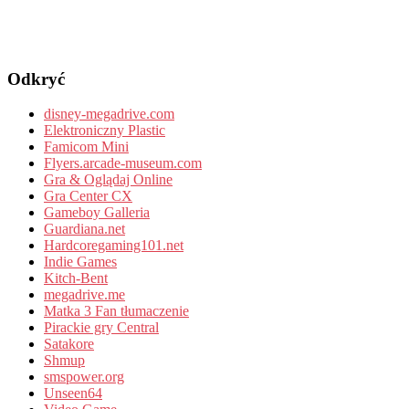
Odkryć
disney-megadrive.com
Elektroniczny Plastic
Famicom Mini
Flyers.arcade-museum.com
Gra & Oglądaj Online
Gra Center CX
Gameboy Galleria
Guardiana.net
Hardcoregaming101.net
Indie Games
Kitch-Bent
megadrive.me
Matka 3 Fan tłumaczenie
Pirackie gry Central
Satakore
Shmup
smspower.org
Unseen64