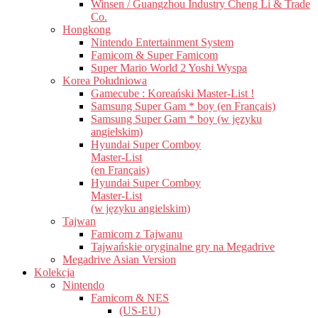
Winsen / Guangzhou Industry Cheng Li & Trade
Co.
Hongkong
Nintendo Entertainment System
Famicom & Super Famicom
Super Mario World 2 Yoshi Wyspa
Korea Południowa
Gamecube : Koreański Master-List !
Samsung Super Gam * boy (en Français)
Samsung Super Gam * boy (w języku
angielskim)
Hyundai Super Comboy
Master-List
(en Français)
Hyundai Super Comboy
Master-List
(w języku angielskim)
Tajwan
Famicom z Tajwanu
Tajwańskie oryginalne gry na Megadrive
Megadrive Asian Version
Kolekcja
Nintendo
Famicom & NES
(US-EU)