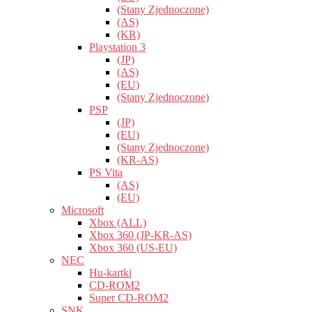
(Stany Zjednoczone)
(AS)
(KR)
Playstation 3
(JP)
(AS)
(EU)
(Stany Zjednoczone)
PSP
(JP)
(EU)
(Stany Zjednoczone)
(KR-AS)
PS Vita
(AS)
(EU)
Microsoft
Xbox (ALL)
Xbox 360 (JP-KR-AS)
Xbox 360 (US-EU)
NEC
Hu-kartki
CD-ROM2
Super CD-ROM2
SNK