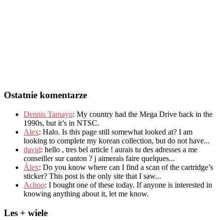
Ostatnie komentarze
Dennis Tamayo
:
My country had the Mega Drive back in the
1990s
,
but it’s in NTSC
.
Alex
: Halo.
Is this page still somewhat looked at
?
I am
looking to complete my korean collection
,
but do not have..
.
david
:
hello
,
tres bel article
!
aurais tu des adresses a me
conseiller sur canton
?
j aimerais faire quelques..
.
Álex
: Do you know where can I find a scan of the cartridge’s
sticker? This post is the only site that I saw...
Achoo
: I bought one of these today. If anyone is interested in
knowing anything about it, let me know.
Les + wiele