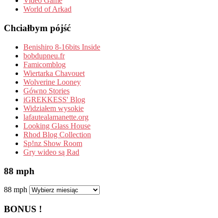
Video Game
World of Arkad
Chciałbym pójść
Benishiro 8-16bits Inside
bobdupneu.fr
Famicomblog
Wiertarka Chavouet
Wolverine Looney
Gówno Stories
iGREKKESS' Blog
Widziałem wysokie
lafautealamanette.org
Looking Glass House
Rhod Blog Collection
Sp!nz Show Room
Gry wideo są Rad
88 mph
88 mph
BONUS !