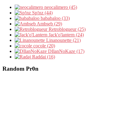
neocalimero (45)
Sp!nz (44)
bababaloo (33)
Ambseb (29)
Retroblogueur (25)
Jack'o'lantern (24)
Linanounette (21)
cocole (20)
DIlanNoKaze (17)
Raddai (16)
Random Pr0n