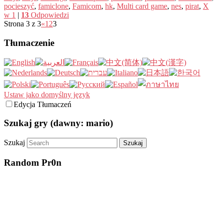
pocieszyć
,
famiclone
,
Famicom
,
hk
,
Multi card game
,
nes
,
pirat
,
X
w 1
|
13
Odpowiedzi
Strona 3 z 3
«
1
2
3
Tłumaczenie
Ustaw jako domyślny język
Edycja Tłumaczeń
Szukaj gry (dawny: mario)
Szukaj
Random Pr0n