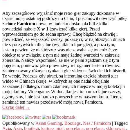
Aby szczegółowo wyjaśnić moje retro-gier zakupy dokonane w
czasie mojej ostatniej podróży do Chin, I postanowił otworzyć piłkę
z
clone Famicom
nowa, w pudełku doskonała bill z kilku
powiedział naboje
X w 1
(zawierać kilka gier). Przed
wprowadzeniem go do sedna sprawy, Chcę błądzić na chwilę i
powiedzieć, że większość rzeczy, pokażę ci, w najbliższych dniach
nie są oczywiście oficjalne (wyjątkiem Ique gier), a poza tym,
jestem pewien, że niektórzy z was nie zawaha się twierdzić, że
obiekty te w związku z tym nie mają żadnej wartości w zakresie
zbierania. Należy wspomnieć, że nie w pełni zgadzam się z tym
pojęciem, ponieważ jako prawdziwy retrogamer Jestem również
zainteresowany różnych rynkach gier video na świecie i ich historii.
Te wersje, Podczas gdy piraci, są integralną częścią historii gier
wideo w Chinach (kraje, w których są one nadal oficjalnie
zakazane!) i dlatego, moim zdaniem, ich miejsce w mojej kolekcji i
mojej kultury Videogame. W dodatku jest to bardzo fajne rzeczy,
egzotyczny, i nie jest bardzo powszechne w naszym kraju. I teraz
zamknąć ten nawias przedstawić moją nową Famicom.
Czytaj dalej
→
Opublikowany w
Asian Gaming
,
Bootlegs
,
Nes / Famicom
|
Tagged
Azja
,
Azja
,
bootlegi
,
kartusz pirat
,
porcelana
,
porcelana
,
sklonować
,