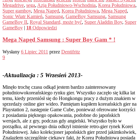
Megadrive
,
sega
,
Azja Południowo-Wschodnia
,
Korea Południowa
,
Super gamboy
,
Mega Napęd
,
Korea Południowa
,
Mega Napęd
,
Sonic Wiatr Kamień
,
Samsung
,
GameBoy Samsung
,
Samsung
GameBoy II
,
Royal Standard, może być
,
Super Aladdin Boy
,
Super
GameBoy
|
18
Odpowiedzi
Mega Napęd Samsung : Super Boy Gam * !
Wysłany
6 Lipiec 2011
przez
Dentifritz
9
-Aktualizacja : 5 Wrzesień 2013-
Minęło trochę czasu odkąd jestem bardzo zainteresowany
południowokoreańskiego rynku gier. Wszystko zaczęło się kilka lat
temu, kiedy przeniósł się do Hongkongu pracy z dużym znakiem w
sprzedaży online gier wideo. Pamiętam kupiłem koreańskich gier na
Playstation 2, następnie Game Cube, ponieważ oferowane korzyści
z posiadania pięknego opakowania, podobne do japońskich
wersjach, ale z gry, podczas gdy angielski. Wszystko było w
porządku, aż pewnego dnia odkrył istnienie retro-gier rynek Korei
Południowej. Jako kolekcjoner japońskich gier przed jakimkolwiek,
Znalazłem szczególnie ciekawy fakt, że Korea Południowa posiada