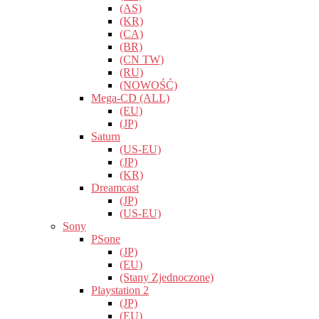
(AS)
(KR)
(CA)
(BR)
(CN TW)
(RU)
(NOWOŚĆ)
Mega-CD (ALL)
(EU)
(JP)
Saturn
(US-EU)
(JP)
(KR)
Dreamcast
(JP)
(US-EU)
Sony
PSone
(JP)
(EU)
(Stany Zjednoczone)
Playstation 2
(JP)
(EU)