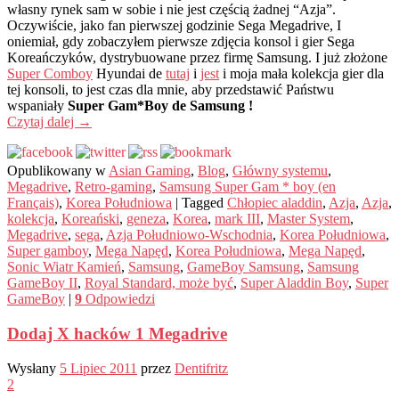
własny rynek sam w sobie i nie jest częścią żadnej “Azja”.
Oczywiście, jako fan pierwszej godzinie Sega Megadrive, I
oniemiał, gdy zobaczyłem pierwsze zdjęcia konsol i gier Sega
Koreańczyków, dystrybuowane przez firmę Samsung. I już złożone
Super Comboy
Hyundai de
tutaj
i
jest
i moja mała kolekcja gier dla
tej konsoli, to jest czas dla mnie, aby przedstawić Państwu
wspaniały
Super Gam*Boy de Samsung !
Czytaj dalej
→
Opublikowany w
Asian Gaming
,
Blog
,
Główny systemu
,
Megadrive
,
Retro-gaming
,
Samsung Super Gam * boy (en
Français)
,
Korea Południowa
|
Tagged
Chłopiec aladdin
,
Azja
,
Azja
,
kolekcja
,
Koreański
,
geneza
,
Korea
,
mark III
,
Master System
,
Megadrive
,
sega
,
Azja Południowo-Wschodnia
,
Korea Południowa
,
Super gamboy
,
Mega Napęd
,
Korea Południowa
,
Mega Napęd
,
Sonic Wiatr Kamień
,
Samsung
,
GameBoy Samsung
,
Samsung
GameBoy II
,
Royal Standard, może być
,
Super Aladdin Boy
,
Super
GameBoy
|
9
Odpowiedzi
Dodaj X hacków 1 Megadrive
Wysłany
5 Lipiec 2011
przez
Dentifritz
2