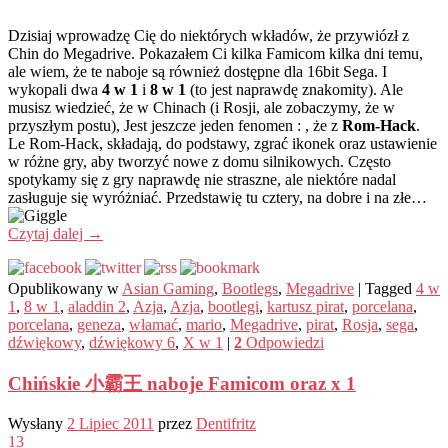
Dzisiaj wprowadzę Cię do niektórych wkładów, że przywiózł z
Chin do Megadrive. Pokazałem Ci kilka Famicom kilka dni temu,
ale wiem, że te naboje są również dostępne dla 16bit Sega. I
wykopali dwa
4 w 1
i
8 w 1
(to jest naprawdę znakomity). Ale
musisz wiedzieć, że w Chinach (i Rosji, ale zobaczymy, że w
przyszłym postu), Jest jeszcze jeden fenomen : , że z
Rom-Hack
.
Le Rom-Hack, składają, do podstawy, zgrać ikonek oraz ustawienie
w różne gry, aby tworzyć nowe z domu silnikowych. Często
spotykamy się z gry naprawdę nie straszne, ale niektóre nadal
zasługuje się wyróżniać. Przedstawię tu cztery, na dobre i na złe…
Czytaj dalej
→
Opublikowany w
Asian Gaming
,
Bootlegs
,
Megadrive
|
Tagged
4 w
1
,
8 w 1
,
aladdin 2
,
Azja
,
Azja
,
bootlegi
,
kartusz pirat
,
porcelana
,
porcelana
,
geneza
,
włamać
,
mario
,
Megadrive
,
pirat
,
Rosja
,
sega
,
dźwiękowy
,
dźwiękowy 6
,
X w 1
|
2
Odpowiedzi
Chińskie 小霸王 naboje Famicom oraz x 1
Wysłany
2 Lipiec 2011
przez
Dentifritz
13