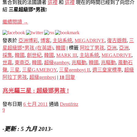
集合到我的法國讀者
這裡
和
這裡
現在的時間已經到了向您介
紹
三星超級邯*男孩!
繼續閱讀
→
發表於
亞洲博彩
,
博客
,
主站系統
,
MEGADRIVE
,
復古遊戲
,
三
星超級邯*男孩 (在英語)
,
韓國
|
標籤
阿拉丁男孩
,
亞洲
,
亞洲
,
採集
,
韓國
,
創世紀
,
韓國
,
MARK III
,
主站系統
,
MEGADRIVE
,
世嘉
,
東南亞
,
韓國
,
超級gamboy
,
兆驅動
,
韓國
,
兆驅動
,
風動石
聲
,
三星
,
三星GAMEBOY
,
三星gemboyi II
,
週三皇家標準
,
超級
阿拉丁男孩
,
超級gemboyi
|
18
回复
兆光驅三星 : 超級邯男孩 !
發布日期
6 七月 2011
通過
Dentifritz
9
-更新 : 5 九月 2013-