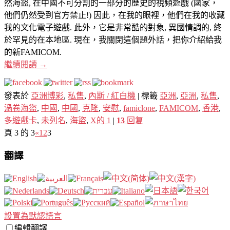
然海盜, 在中國不可分割的一部分的歷史的視頻遊戲 (國家，
他們仍然受到官方禁止!) 因此，在我的眼裡，他們在我的收藏
我的文化電子遊戲. 此外，它是非常酷的對象, 異國情調的, 終
於罕見的在本地區. 現在，我關閉這個題外話，把你介紹給我
的新FAMICOM.
繼續閱讀
→
發表於
亞洲博彩
,
私售
,
內斯 / 紅白機
|
標籤
亞洲
,
亞洲
,
私售
,
渦卷海盜
,
中國
,
中國
,
克隆
,
安慰
,
famiclone
,
FAMICOM
,
香港
,
多遊戲卡
,
未列名
,
海盜
,
X的 1
|
13
回复
頁 3 的 3
«
1
2
3
翻譯
設置為默認語言
編輯翻譯