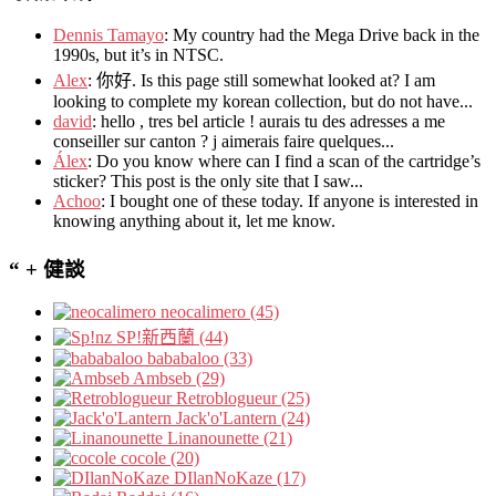
Dennis Tamayo
:
My country had the Mega Drive back in the
1990s
,
but it’s in NTSC
.
Alex
: 你好.
Is this page still somewhat looked at
?
I am
looking to complete my korean collection
,
but do not have..
.
david
:
hello
,
tres bel article
!
aurais tu des adresses a me
conseiller sur canton
?
j aimerais faire quelques..
.
Álex
: Do you know where can I find a scan of the cartridge’s
sticker? This post is the only site that I saw...
Achoo
: I bought one of these today. If anyone is interested in
knowing anything about it, let me know.
“ + 健談
neocalimero (45)
SP!新西蘭 (44)
bababaloo (33)
Ambseb (29)
Retroblogueur (25)
Jack'o'Lantern (24)
Linanounette (21)
cocole (20)
DIlanNoKaze (17)