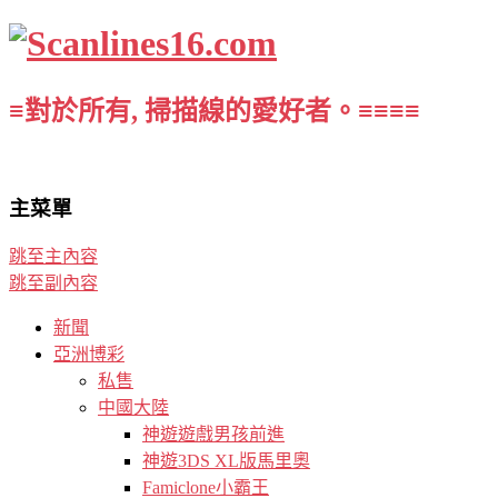
≡對於所有, 掃描線的愛好者。≡≡≡≡
主菜單
跳至主內容
跳至副內容
新聞
亞洲博彩
私售
中國大陸
神遊遊戲男孩前進
神遊3DS XL版馬里奧
Famiclone小霸王