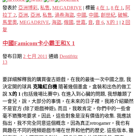
發表於
亞洲博彩
,
私售
,
MEGADRIVE
|
標籤
4 在 1
,
8 在 1
,
阿
拉丁 2
,
亞洲
,
亞洲
,
私售
,
渦卷海盜
,
中國
,
中國
,
創世紀
,
破解
,
馬里奧
,
MEGADRIVE
,
海盜
,
俄國
,
世嘉
,
音
,
音 6
,
X的 1
|
2
回
复
中國Famicom卡小霸王和X 1
發布日期
2 七月 2011
通過
Dentifritz
13
要詳細解釋我的購買復古遊戲，在我的最後一次中國之旅, 我
決定開的球具
克隆紅白機
隨著幾個墨盒，盒裝和出色的做工
說
X的 1
(包括幾場比賽中). 在進入到心臟的問題, 我想離題了
一會兒，說，大部分的事情，在未來的日子裡，我將介紹顯然
不是官方 (除了遊戲神遊), 而且，我敢肯定，你們中的一些會
毫不猶豫地要求，因此，這些對象是沒有價值的收集. 我應該
指出，我不完全同意這個概念，因為真正retrogamer，我也有
興趣在不同的視頻遊戲市場在世界和他們的歷史. 這些版本, 雖