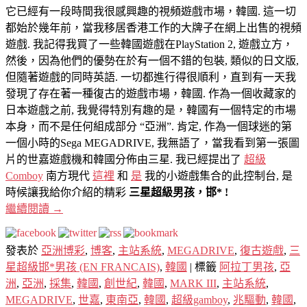
它已經有一段時間我很感興趣的視頻遊戲市場，韓國. 這一切
都始於幾年前，當我移居香港工作的大牌子在網上出售的視頻
遊戲. 我記得我買了一些韓國遊戲在PlayStation 2, 遊戲立方，
然後，因為他們的優勢在於有一個不錯的包裝, 類似的日文版,
但隨著遊戲​​的同時英語. 一切都進行得很順利，直到有一天我
發現了存在著一種復古的遊戲市場，韓國. 作為一個收藏家的
日本遊戲之前, 我覺得特別有趣的是，韓國有一個特定的市場
本身，而不是任何組成部分 “亞洲”. 肯定, 作為一個球迷的第
一個小時的Sega MEGADRIVE, 我無語了，當我看到第一張圖
片的世嘉遊戲機和韓國分佈由三星. 我已經提出了
超級
Comboy
南方現代
這裡
和
是
我的小遊戲集合的此控制台, 是
時候讓我給你介紹的精彩
三星超級男孩，邯* !
繼續閱讀
→
發表於
亞洲博彩
,
博客
,
主站系統
,
MEGADRIVE
,
復古遊戲
,
三
星超級邯*男孩 (EN FRANCAIS)
,
韓國
|
標籤
阿拉丁男孩
,
亞
洲
,
亞洲
,
採集
,
韓國
,
創世紀
,
韓國
,
MARK III
,
主站系統
,
MEGADRIVE
,
世嘉
,
東南亞
,
韓國
,
超級gamboy
,
兆驅動
,
韓國
,