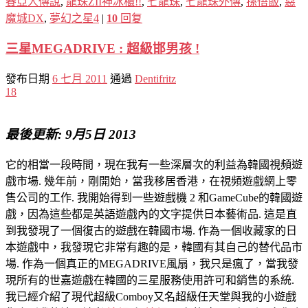
賽亞人傳說
,
龍珠ZII神冰櫃!!
,
七龍珠
,
七龍珠外傳
,
孫悟飯
,
惡
魔城DX
,
夢幻之星4
|
10
回复
三星MEGADRIVE : 超級邯男孩 !
發布日期
6 七月 2011
通過
Dentifritz
18
最後更新: 9月5日 2013
它的相當一段時間，現在我有一些深層次的利益為韓國視頻遊
戲市場. 幾年前，剛開始，當我移居香港，在視頻遊戲網上零
售公司的工作. 我開始得到一些遊戲機 2 和GameCube的韓國遊
戲，因為這些都是英語遊戲內的文字提供日本藝術品. 這是直
到我發現了一個復古的遊戲在韓國市場. 作為一個收藏家的日
本遊戲中，我發現它非常有趣的是，韓國有其自己的替代品市
場. 作為一個真正的MEGADRIVE風扇，我只是瘋了，當我發
現所有的世嘉遊戲在韓國的三星服務使用許可和銷售的系統.
我已經介紹了現代超級Comboy又名超級任天堂與我的小遊戲