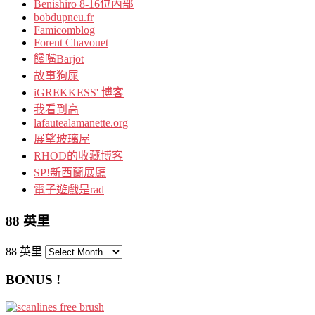
Benishiro 8-16位內部
bobdupneu.fr
Famicomblog
Forent Chavouet
饞嘴Barjot
故事狗屎
iGREKKESS' 博客
我看到高
lafautealamanette.org
展望玻璃屋
RHOD的收藏博客
SP!新西蘭展廳
電子遊戲是rad
88 英里
88 英里
BONUS !