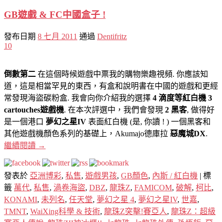
GB遊戲 & FC中國盒子 !
發布日期
8 七月 2011
通過
Dentifritz
10
倒數第二
在這個時候遊戲中票我的購物樂趣視頻. 你應該知
道，這是相當罕見的東西，有盒和說明書在中國的遊戲和更經
常發現海盜碳粉盒. 我會向你介紹我的選擇
4 滴度等紅白機 3
cartouches遊戲機
. 在本次評選中，我們會發現
2 黑客
, 做得好
是一個港口
夢幻之星IV
表面紅白機 (是, 你讀 ! ) 一個黑客和
其他遊戲機顏色系列的基礎上，Akumajo德庫拉
惡魔城DX
.
繼續閱讀
→
發表於
亞洲博彩
,
私售
,
遊戲男孩
,
GB顏色
,
內斯 / 紅白機
|
標
籤
萬代
,
私售
,
渦卷海盜
,
DBZ
,
龍珠Z
,
FAMICOM
,
破解
,
柯比
,
KONAMI
,
未列名
,
任天堂
,
夢幻之星 4
,
夢幻之星IV
,
世嘉
,
TMNT
,
WaiXing科學 & 技術
,
龍珠Z突擊!賽亞人
,
龍珠Z：超級