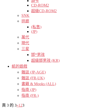
胡卡
CD-ROM2
超級CD-ROM2
SNK
拱廊
(私售)
(JP)
萬代
現代
三星
邯*男孩
超級邯男孩 (KR)
紙的遊戲
雜誌 (JP-AGE)
雜誌 (FR-UK)
書籍 & Mooks (ALL)
指南 (JP)
指南 (FR-)
頁 3 的 3
«
1
2
3