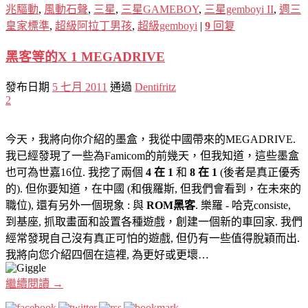
兆驅動
,
風動石聲
,
三星
,
三星GAMEBOY
,
三星gemboyi II
,
週三
皇家標準
,
超級阿拉丁男孩
,
超級gemboyi
|
9
回复
黑客等的X 1 MEGADRIVE
發布日期
5 七月 2011
通過
Dentifritz
2
今天，我將向你介紹的墨盒，我從中國帶來的MEGADRIVE.
我已經發現了一些為Famicom的前幾天，但我知道，這些墨盒
也可為世嘉16位. 我挖了兩個
4 在 1
和
8 在 1
(後者是真正優秀
的). 但你要知道，在中國 (和俄羅斯, 但我們會看到，在未來的
職位), 還有另外一個現象 : 與
ROM黑客
. 樂羅 - 哈克consiste,
到基座, 抓取畫面和設置各種遊戲，創建一個新的車回家. 我們
經常發現自己沒有真正可怕的遊戲, 但仍有一些值得脫穎而出.
我將向您介紹四個在這裡, 為更好或更壞…
繼續閱讀
→