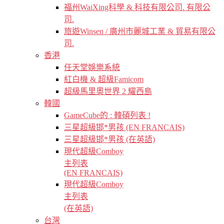
福州WaiXing科學 & 科技有限公司. 有限公
司.
旅遊Winsen / 廣州市麗城工業 & 貿易有限公
司.
香港
任天堂娛樂系統
紅白機 & 超級Famicom
超級馬里奧世界 2 耀西島
韓國
GameCube的 : 韓碩列表 !
三星超級邯*男孩 (EN FRANCAIS)
三星超級邯*男孩 (在英語)
現代超級Comboy
主列表
(EN FRANCAIS)
現代超級Comboy
主列表
(在英語)
台灣