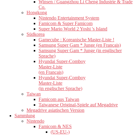
Winsen / Guangzhou Li Cheng Industrie & Trade
Co.
Hongkong
Nintendo Entertainment System
Famicom & Super Famicom
Super Mario World 2 Yoshi 's Island
Südkorea
Gamecube : Koreanische Master-Liste !
Samsung Super Gam * Junge (en Français)
Samsung Super Gam * Junge (in englischer
Sprache)
Hyundai Super-Comboy
Master-Liste
(en Français)
Hyundai Super-Comboy
Master-Liste
(in englischer Sprache)
Taiwan
Famicom aus Taiwan
Taiwanese Original-Spiele auf Megadrive
Megadrive asiatischen Version
Sammlung
Nintendo
Famicom & NES
(US-EU-)