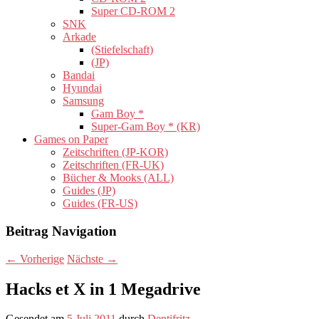
Super CD-ROM 2
SNK
Arkade
(Stiefelschaft)
(JP)
Bandai
Hyundai
Samsung
Gam Boy *
Super-Gam Boy * (KR)
Games on Paper
Zeitschriften (JP-KOR)
Zeitschriften (FR-UK)
Bücher & Mooks (ALL)
Guides (JP)
Guides (FR-US)
Beitrag Navigation
←
Vorherige
Nächste
→
Hacks et X in 1 Megadrive
Gesendet am
5 Juli 2011
durch
Dentifritz