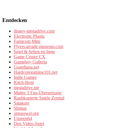
Entdecken
disney-megadrive.com
Electronic Plastic
Famicom Mini
Flyers.arcade-museum.com
Spiel & Sehen en ligne
Game Center CX
Gameboy Galleria
Guardiana.net
Hardcoregaming101.net
Indie Games
Kitch-Bent
megadrive.me
Mutter 3 Fan-Übersetzung
Raubkopierte Spiele Zentral
Satakore
Shmup
smspower.org
Unseen64
Den Video-Spiel