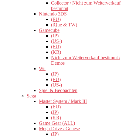
Collector / Nicht zum Weiterverkauf
bestimmt
Nintendo 3DS
(EU)
(iQue & TW)
Gamecube
(JP)
(US-)
(EU)
(KR)
Nicht zum Weiterverkauf bestimmt /
Demos
Wii
(JP)
(EU)
(US-)
Spiel & Beobachten
Sega
Master System / Mark III
(EU)
(JP)
(KR)
Game Gear (ALL)
Mega Drive / Genese
(JP)