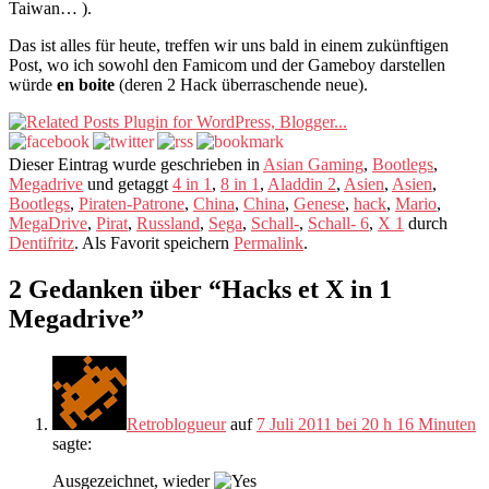
Taiwan… ).
Das ist alles für heute, treffen wir uns bald in einem zukünftigen
Post, wo ich sowohl den Famicom und der Gameboy darstellen
würde
en boite
(deren 2 Hack überraschende neue).
Dieser Eintrag wurde geschrieben in
Asian Gaming
,
Bootlegs
,
Megadrive
und getaggt
4 in 1
,
8 in 1
,
Aladdin 2
,
Asien
,
Asien
,
Bootlegs
,
Piraten-Patrone
,
China
,
China
,
Genese
,
hack
,
Mario
,
MegaDrive
,
Pirat
,
Russland
,
Sega
,
Schall-
,
Schall- 6
,
X 1
durch
Dentifritz
. Als Favorit speichern
Permalink
.
2 Gedanken über “
Hacks et X in 1
Megadrive
”
Retroblogueur
auf
7 Juli 2011 bei 20 h 16 Minuten
sagte:
Ausgezeichnet, wieder