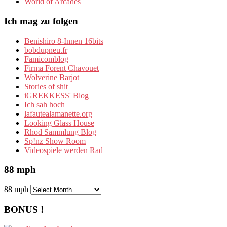
World of Arcades
Ich mag zu folgen
Benishiro 8-Innen 16bits
bobdupneu.fr
Famicomblog
Firma Forent Chavouet
Wolverine Barjot
Stories of shit
iGREKKESS' Blog
Ich sah hoch
lafautealamanette.org
Looking Glass House
Rhod Sammlung Blog
Sp!nz Show Room
Videospiele werden Rad
88 mph
88 mph
BONUS !