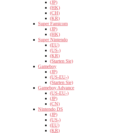
(JP)
(HK)
(CH)
(KR)
Super Famicom
(JP)
(HK)
Super Nintendo
(EU)
(US-)
(KR)
(Starten Sie)
Gameboy
(JP)
(US-EU-)
(Starten Sie)
Gameboy Advance
(US-EU-)
(JP)
(CN)
Nintendo DS
(JP)
(US-)
(EU)
(KR)