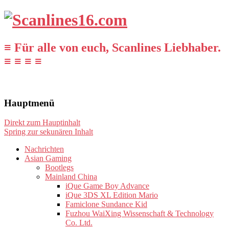
≡ Für alle von euch, Scanlines Liebhaber.
≡ ≡ ≡ ≡
Hauptmenü
Direkt zum Hauptinhalt
Spring zur sekunären Inhalt
Nachrichten
Asian Gaming
Bootlegs
Mainland China
iQue Game Boy Advance
iQue 3DS XL Edition Mario
Famiclone Sundance Kid
Fuzhou WaiXing Wissenschaft & Technology
Co. Ltd.