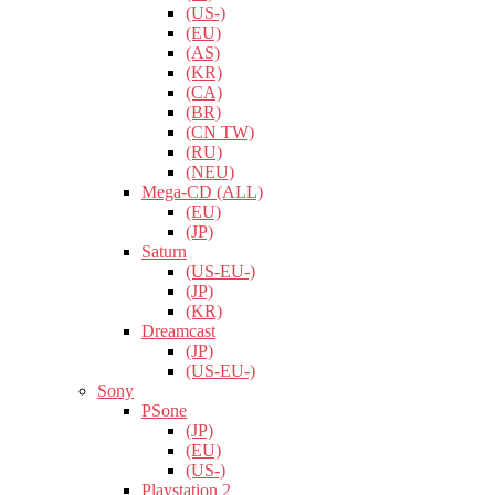
(US-)
(EU)
(AS)
(KR)
(CA)
(BR)
(CN TW)
(RU)
(NEU)
Mega-CD (ALL)
(EU)
(JP)
Saturn
(US-EU-)
(JP)
(KR)
Dreamcast
(JP)
(US-EU-)
Sony
PSone
(JP)
(EU)
(US-)
Playstation 2