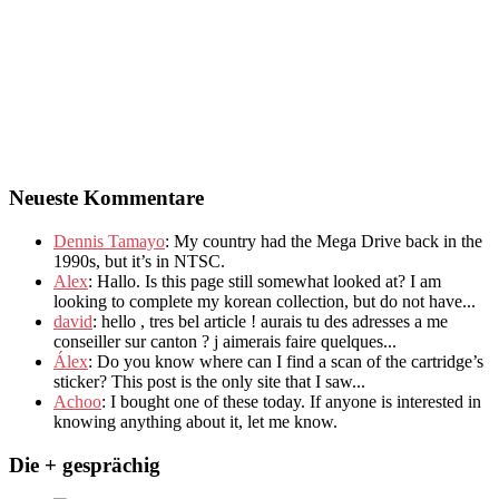
Neueste Kommentare
Dennis Tamayo
:
My country had the Mega Drive back in the
1990s
,
but it’s in NTSC
.
Alex
: Hallo.
Is this page still somewhat looked at
?
I am
looking to complete my korean collection
,
but do not have..
.
david
:
hello
,
tres bel article
!
aurais tu des adresses a me
conseiller sur canton
?
j aimerais faire quelques..
.
Álex
: Do you know where can I find a scan of the cartridge’s
sticker? This post is the only site that I saw...
Achoo
: I bought one of these today. If anyone is interested in
knowing anything about it, let me know.
Die + gesprächig