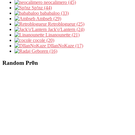
neocalimero (45)
Sp!nz (44)
bababaloo (33)
Ambseb (29)
Retroblogueur (25)
Jack'o'Lantern (24)
Linanounette (21)
cocole (20)
DIlanNoKaze (17)
Geboren (16)
Random Pr0n