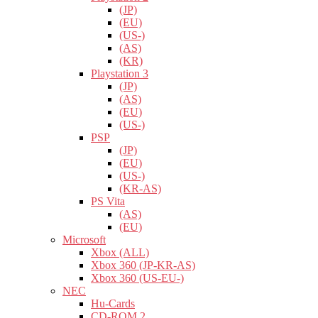
(JP)
(EU)
(US-)
(AS)
(KR)
Playstation 3
(JP)
(AS)
(EU)
(US-)
PSP
(JP)
(EU)
(US-)
(KR-AS)
PS Vita
(AS)
(EU)
Microsoft
Xbox (ALL)
Xbox 360 (JP-KR-AS)
Xbox 360 (US-EU-)
NEC
Hu-Cards
CD-ROM 2